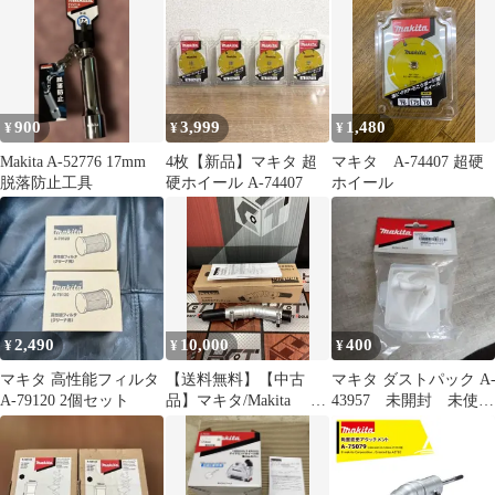
900
3,999
1,480
¥
¥
¥
Makita A-52776 17mm
4枚【新品】マキタ 超
マキタ A-74407 超硬
脱落防止工具
硬ホイール A-74407
ホイール
2,490
10,000
400
¥
¥
¥
マキタ 高性能フィルタ
【送料無料】【中古
マキタ ダストパック A
A-79120 2個セット
品】マキタ/Makita A-
43957 未開封 未使
75079 角度変更アタ
用 掃除機
ッチメント【ハンズク
ラフト島根出雲】