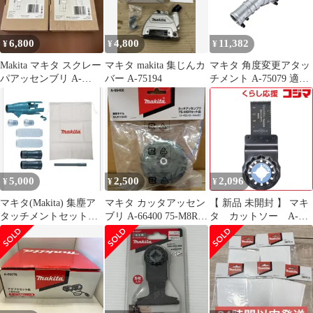
6,800
4,800
11,382
¥
¥
¥
Makita マキタ スクレー
マキタ makita 集じんカ
マキタ 角度変更アタッ
パアッセンブリ A-
バー A-75194
チメント A-75079 適合
68155 2個セット
機種MUA002GZ /
MUA251DZ
5,000
2,500
2,096
¥
¥
¥
マキタ(Makita) 集塵ア
マキタ カッタアッセン
【 新品 未開封 】 マキ
タッチメントセット品
ブリ A-66400 75-M8Rセ
タ カットソー A-
196860-7
ット品 MUR100D
63909 未使用 送料無料