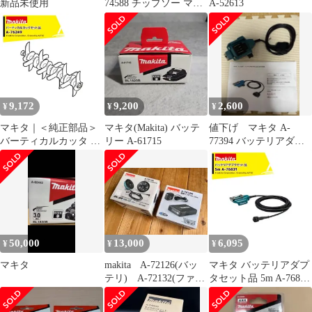
新品未使用
74588 チップソー マキ
A-52613
タ【中古】
9,172
9,200
2,600
¥
¥
¥
マキタ｜＜純正部品＞
マキタ(Makita) バッテ
値下げ マキタ A-
バーティカルカッタ A-
リー A-61715
77394 バッテリアダプ
76249
タ 1.6m
50,000
13,000
6,095
¥
¥
¥
マキタ
makita A-72126(バッ
マキタ バッテリアダプ
テリ) A-72132(ファ
タセット品 5m A-76831
ン) セット
適用モデル：UP180D