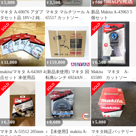
5,000
3,500
700
¥
¥
¥
マキタ A-69076 アダプ
マキタ マルチツール A-
新品 Makita A-43963 5
タセット品 18V×2 純正
65517 カットソー
個セット
品
TMA055BIM 未開封品
smkogu096539
11,000
159,800
6,500
¥
¥
¥
makita/マキタ A-64369 4
(新品未使用) マキタ 回
Makita マキタ A-
点セット 未使用品
転角レンチ 6924ANW
65589 カットソー
0088381607216
TMA061HM
6,500
8,600
5,000
¥
¥
¥
マキタ A-53512 205mm
♪ 【未使用】makita A-
マキタ純正バッテリー