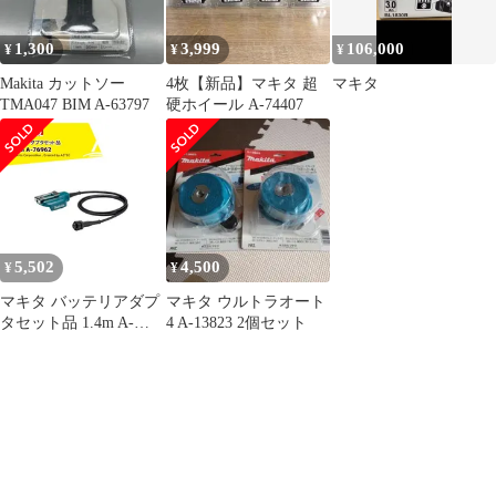
1,300
3,999
106,000
¥
¥
¥
Makita カットソー
4枚【新品】マキタ 超
マキタ
TMA047 BIM A-63797
硬ホイール A-74407
5,502
4,500
¥
¥
マキタ バッテリアダプ
マキタ ウルトラオート
タセット品 1.4m A-
4 A-13823 2個セット
76962 適用モデル：
UP180D