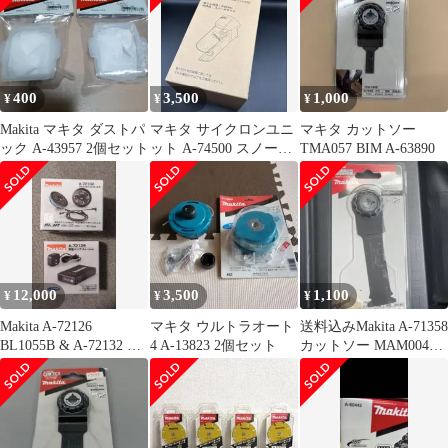
400
3,500
1,000
¥
¥
¥
Makita マキタ ダストパ
マキタ サイクロンユニ
マキタ カットソー
ック A-43957 2個セット
ット A-74500 スノーホ
TMA057 BIM A-63890
ワイト
12,000
3,500
1,100
¥
¥
¥
Makita A-72126
マキタ ウルトラオート
送料込みMakita A-71358
BL1055B & A-72132 セ
4 A-13823 2個セット
カットソー MAM004
ット
SK一枚