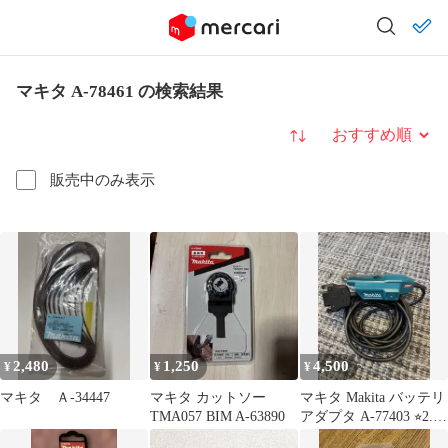
マキタ A-78461 の検索結果
並び替え
販売中のみ表示
2,480
1,250
4,500
¥
¥
¥
マキタ Ａ-34447
マキタ カットソー
マキタ Makita バッテリ
TMA057 BIM A-63890
アダプタ A-77403 ⭐︎2.3
回使用⭐︎