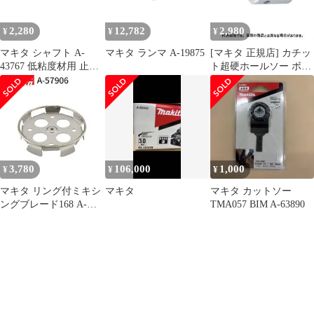
2,280
12,782
2,980
¥
¥
¥
マキタ シャフト A-
マキタ ランマ A-19875
[マキタ 正規店] カチッ
43767 低粘度材用 止め
ト超硬ホールソー ボデ
ネジ式 M12 カクハン機
ィのみ 片刃仕様 A-
用 makita 正規品 純正品
36996(14mm) A-
撹拌機 撹拌 かくはん機
37007(15mm) A-
かくはん アクセサリ ア
37013(16mm) A-
タッチメント 部品 交換
37029(17mm) A-
37035(18mm) A-
37041(19mm) A-
3,780
106,000
1,000
¥
¥
¥
37057(20mm)
マキタ リング付ミキシ
マキタ
マキタ カットソー
ングブレード168 A-
TMA057 BIM A-63890
57906 低粘土材用
makita 正規品 純正品 撹
拌機 撹拌 かくはん機
かくはん 刃 ブレード
アクセサリ アタッチメ
ント 部品 交換