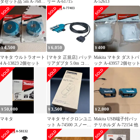
タセット品 5m A-76831
リー A-61715
A-52613
適用モデル：UP180D
4,500
6,050
400
¥
¥
¥
マキタ ウルトラオート
[マキタ 正規店] バッテ
Makita マキタ ダストパ
4 A-13823 2個セット
リアダプタ 5.0m コネ
ック A-43957 2個セッ
クタ式 A-77403 makita
純正 パーツ 部品 正規
品 おすすめ 便利
50,000
3,500
2,000
¥
¥
¥
マキタ
マキタ サイクロンユニ
Makita USB端子付バッ
ット A-74500 スノーホ
テリホルダ A-72154 他
ワイト