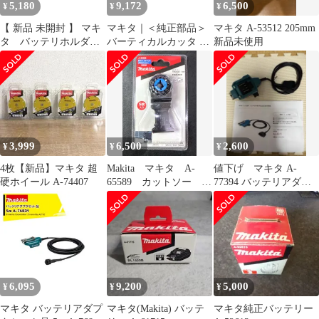
5,180
9,172
6,500
¥
¥
¥
【 新品 未開封 】 マキ
マキタ｜＜純正部品＞
マキタ A-53512 205mm
タ バッテリホルダ
バーティカルカッタ A-
新品未使用
A A-72154 未使用 送
76249
料無料
3,999
6,500
2,600
¥
¥
¥
4枚【新品】マキタ 超
Makita マキタ A-
値下げ マキタ A-
硬ホイール A-74407
65589 カットソー
77394 バッテリアダプ
TMA061HM
タ 1.6m
6,095
9,200
5,000
¥
¥
¥
マキタ バッテリアダプ
マキタ(Makita) バッテ
マキタ純正バッテリー