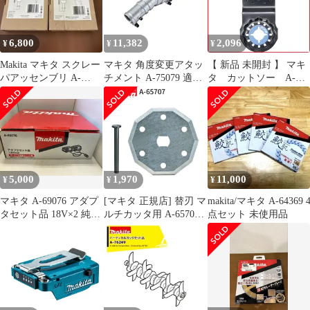
6,800
11,382
2,096
¥
¥
¥
Makita マキタ スクレー
マキタ 角度変更アタッ
【 新品 未開封 】 マキ
パアッセンブリ A-
チメント A-75079 適合
タ カットソー A-
68155 2個セット
機種MUA002GZ /
63909 未使用 送料無料
MUA251DZ
5,000
1,970
11,000
¥
¥
¥
マキタ A-69076 アダプ
[マキタ 正規店] 替刃 マ
makita/マキタ A-64369 
タセット品 18V×2 純正
ルチカッタ用 A-65707
点セット 未使用品
品
ロックピン付(刃物交換
用)