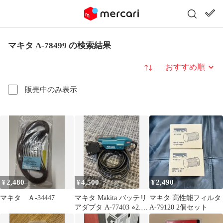
マキタ A-78499 の検索結果
並び替え
販売中のみ表示
2,480
4,500
2,490
¥
¥
¥
マキタ Ａ-34447
マキタ Makita バッテリ
マキタ 高性能フィルタ
アダプタ A-77403 ⭐︎2.3
A-79120 2個セット
回使用⭐︎