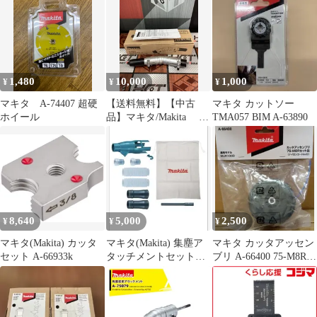
1,480
10,000
1,000
¥
¥
¥
マキタ A-74407 超硬
【送料無料】【中古
マキタ カットソー
ホイール
品】マキタ/Makita A-
TMA057 BIM A-63890
75079 角度変更アタ
ッチメント【ハンズク
ラフト島根出雲】
8,640
5,000
2,500
¥
¥
¥
マキタ(Makita) カッタ
マキタ(Makita) 集塵ア
マキタ カッタアッセン
セット A-66933k
タッチメントセット品
ブリ A-66400 75-M8Rセ
196860-7
ット品 MUR100D