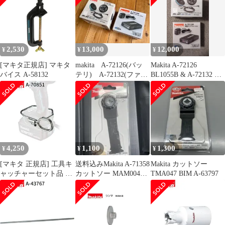
2,530
13,000
12,000
¥
¥
¥
[マキタ正規店] マキタ
makita A-72126(バッ
Makita A-72126
バイス A-58132
テリ) A-72132(ファ
BL1055B & A-72132 セ
ン) セット
ット
4,250
1,100
1,300
¥
¥
¥
[マキタ 正規店] 工具キ
送料込みMakita A-71358
Makita カットソー
ャッチャーセット品 A-
カットソー MAM004
TMA047 BIM A-63797
70851
SK一枚