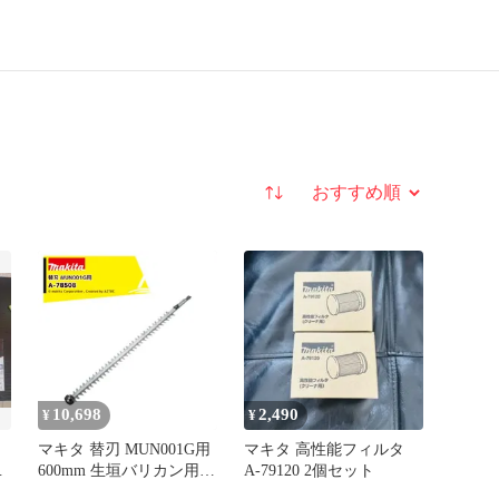
並び替え
10,698
2,490
¥
¥
×
マキタ 替刃 MUN001G用
マキタ 高性能フィルタ
ッ
600mm 生垣バリカン用替
A-79120 2個セット
刃 シャーブレード厚刃