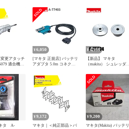
個セット
A-72154 未使用 送料無
6,050
4,388
¥
¥
度変更アタッチ
[マキタ 正規店] バッテリ
【新品】 マキタ
5079 適合機種
アダプタ 5.0m コネクタ
（makita） シュレッダ
 / MUA251DZ
式 A-77403 makita 純正 パ
ブレード付属セット品 A
ーツ 部品 正規品 おすす
75574
め 便利
9,172
9,200
¥
¥
マキタ A-
マキタ｜＜純正部品＞バ
マキタ(Makita) バッテ