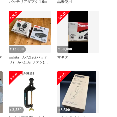
バッテリアダプタ 1.6m
品未使用
13,000
50,000
¥
¥
タ
makita A-72126(バッテ
マキタ
リ) A-72132(ファン)
セット
2,530
3,500
¥
¥