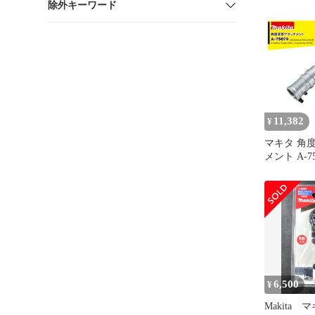
除外キーワード
11,382
¥
マキタ 角
メント A-7
MUA002GZ
6,500
¥
Makita 