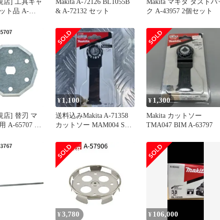
規店] 工具キャ
Makita A-72126 BL1055B
Makita マキタ ダストパ
ト品 A-
& A-72132 セット
ク A-43957 2個セット
1,100
1,300
¥
¥
規店] 替刃 マ
送料込みMakita A-71358
Makita カットソー
A-65707 ロ
カットソー MAM004 SK
TMA047 BIM A-63797
(刃物交換用)
一枚
3,780
106,000
¥
¥