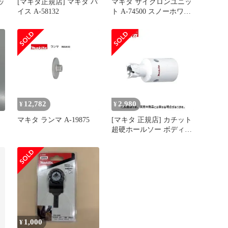
ッ
[マキタ正規店] マキタ バ
マキタ サイクロンユニッ
イス A-58132
ト A-74500 スノーホワイ
ト
12,782
2,980
¥
¥
マキタ ランマ A-19875
[マキタ 正規店] カチット
超硬ホールソー ボディの
み 片刃仕様 A-
36996(14mm) A-
37007(15mm) A-
37013(16mm) A-
37029(17mm) A-
37035(18mm) A-
37041(19mm) A-
37057(20mm)
1,000
¥