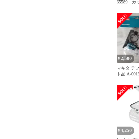
65589
TMA061H
2,500
¥
マキタ デ
ト品 A-001
4,250
¥