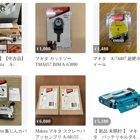
1,000
1,480
¥
¥
】【中古品】
マキタ カットソー
マキタ A-74407 超硬
ta A-
TMA057 BIM A-63890
イール
角度変更アタッ
ハンズクラフ
】
6,800
5,180
¥
¥
ita 集じんカバ
Makita マキタ スクレーパ
【 新品 未開封 】 マキ
アッセンブリ A-68155 2
タ バッテリホルダA