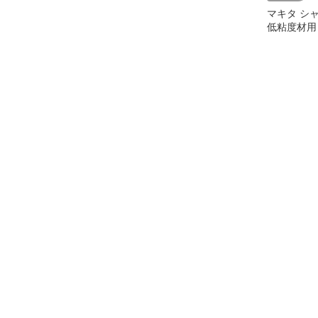
マキタ シャフ
低粘度材用
M12 カクハ
正規品 純正
拌 かくは
アクセサリ
ト 部品 交