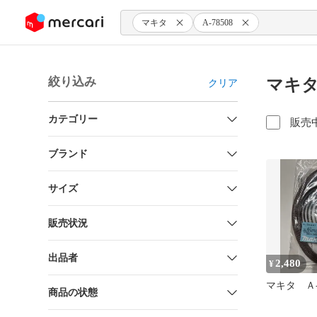
ンツにスキップ
マキタ
A-78508
絞り込み
マキタ 
クリア
カテゴリー
販売
ブランド
サイズ
販売状況
出品者
2,480
¥
マキタ Ａ-3
商品の状態