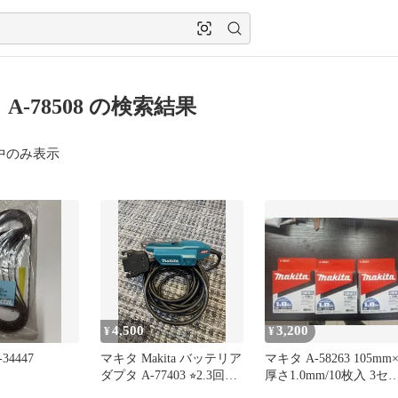
A-78508 の検索結果
中のみ表示
4,500
3,200
¥
¥
4447
マキタ Makita バッテリア
マキタ A-58263 105mm
ダプタ A-77403 ⭐︎2.3回使
厚さ1.0mm/10枚入 3セ
用⭐︎
ト