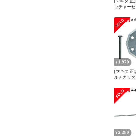
[マキタ 正
ッチャーセッ
70851
1,970
¥
[マキタ 正
ルチカッタ用 
ックピン付
2,280
¥