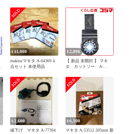
料
品 MUR100D
11,000
2,096
¥
¥
makita/マキタ A-64369 4
【 新品 未開封 】 マキ
ー
点セット 未使用品
タ カットソー A-
-
63909 未使用 送料無料
2,600
6,500
¥
¥
リ
値下げ マキタ A-77394
マキタ A-53512 205mm 新