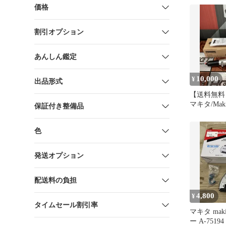
価格
割引オプション
あんしん鑑定
10,000
¥
出品形式
【送料無料
マキタ/Maki
保証付き整備品
75079 
チメント【
色
ト島根出雲
発送オプション
配送料の負担
4,800
¥
タイムセール割引率
マキタ mak
ー A-75194