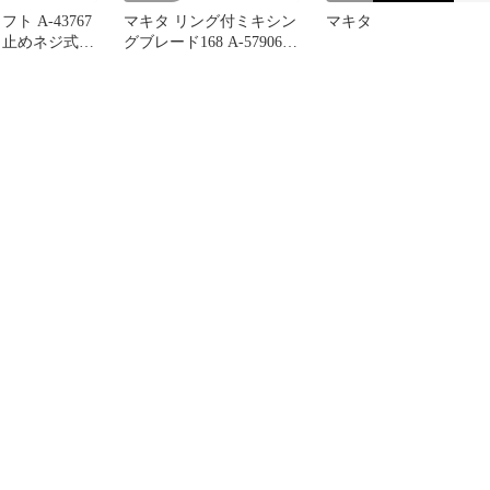
ト A-43767
マキタ リング付ミキシン
マキタ
 止めネジ式
グブレード168 A-57906
ン機用 makita
低粘土材用 makita 正規品
品 撹拌機 撹
純正品 撹拌機 撹拌 かく
ん機 かくはん
はん機 かくはん 刃 ブレ
 アタッチメン
ード アクセサリ アタッ
換
チメント 部品 交換