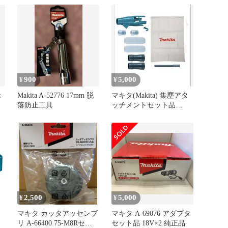
A-78508
900
5,000
¥
¥
ホ
Makita A-52776 17mm 脱
マキタ(Makita) 集塵アタ
落防止工具
ッチメントセット品
196860-7
2,500
5,000
¥
¥
マキタ カッタアッセンブ
マキタ A-69076 アダプタ
リ A-66400 75-M8Rセット
セット品 18V×2 純正品