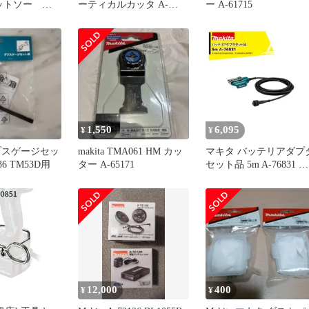
 カットソー
ーティカルカッタ A-
ー A-61715
M
76249
1,550
6,095
¥
¥
プスゲージセッ
makita TMA061 HM カッ
マキタ バッテリアダプ
36 TM53D用
ター A-65171
セット品 5m A-76831 適
用モデル：UP180D
12,000
400
¥
¥