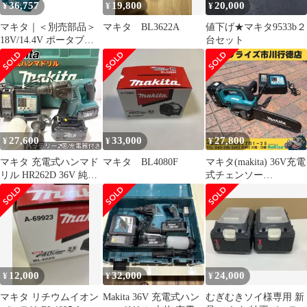
36,757
19,800
20,000
¥
¥
¥
マキタ｜＜別売部品＞
マキタ BL3622A
値下げ★マキタ9533b２
18V/14.4V ポータブル
台セット
バッテリチェッカ
BTC04 A-61488 +
40Vmax バッテリチェ
ッカ用互換アダプタ
BTC05 A-70954
27,600
33,000
27,800
¥
¥
¥
マキタ 充電式ハンマド
マキタ BL4080F
マキタ(makita) 36V充電
リル HR262D 36V 純正
式チェンソー
バッテリー2個 充電器
MUC250D 【中古】
【市川行徳店】
12,000
32,000
24,000
¥
¥
¥
マキタ リチウムイオン
Makita 36V 充電式ハン
むぎむきソイ様専用 新