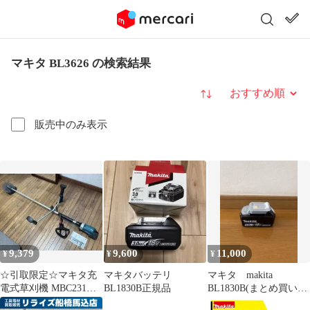
マキタ BL3626 の検索結果
並び替え
販売中のみ表示
9,379
9,600
11,000
¥
¥
¥
☆引取限定☆マキタ充
マキタバッテリ
マキタ makita
電式草刈機 MBC231D
BL1830B正規品
BL1830B(まとめ買い
本体のみ BL3626必要
可)