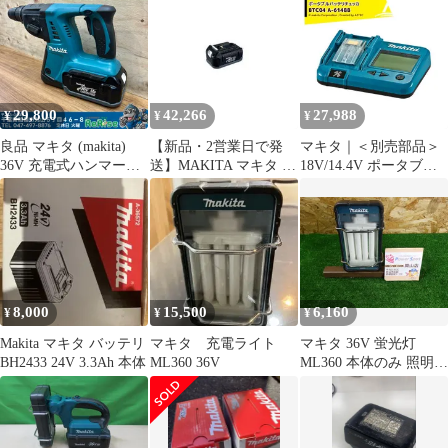
29,800
42,266
27,988
¥
¥
¥
良品 マキタ (makita)
【新品・2営業日で発
マキタ｜＜別売部品＞
36V 充電式ハンマード
送】MAKITA マキタ バ
18V/14.4V ポータブル
リル HR262DZ バッテ
ッテリＢＬ３６２６
バッテリチェッカ
リー付き BL3626 【中
(A-49965) BL3626
BTC04 A-61488
古】【船橋馬込店】
8,000
15,500
6,160
¥
¥
¥
Makita マキタ バッテリ
マキタ 充電ライト
マキタ 36V 蛍光灯
BH2433 24V 3.3Ah 本体
ML360 36V
ML360 本体のみ 照明
充電式 電動工具 投光器
makita 中古品