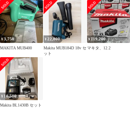
とBL1860B
ジャンク
3,750
22,800
119,200
¥
¥
¥
MAKITA MUB400
Makita MUB184D 18v セ
マキタ、12.2
ット
10,500
¥
Makita BL1430B セット