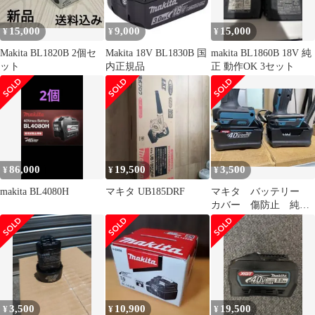
15,000
9,000
15,000
¥
¥
¥
Makita BL1820B 2個セ
Makita 18V BL1830B 国
makita BL1860B 18V 純
ット
内正規品
正 動作OK 3セット
86,000
19,500
3,500
¥
¥
¥
makita BL4080H
マキタ UB185DRF
マキタ バッテリー
カバー 傷防止 純正
部品 bl4025 1860 1850
3,500
10,900
19,500
¥
¥
¥