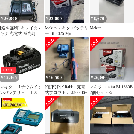
26,800
23,000
6,670
¥
¥
¥
[送料無料] キレイ☆マ
Makita マキタ バッテリ
Makita
キタ 充電式 蛍光灯
ー BL4025 2個
ML360 充電器 DC36WA
ライト 照明 器具 バッ
テリー BL3622A 36V コ
ードレス makita☆
10%OFF
19,465
16,500
26,000
¥
¥
¥
マキタ リチウムイオ
[値下げ中]Rabbit 充電
マキタ makita BL1860B
ンバツテリ－ １８
式ブロワ FL-Li360 36v
2個セット☆
Ｖ ＣＬ２８１用
BL1830B【マキタ】