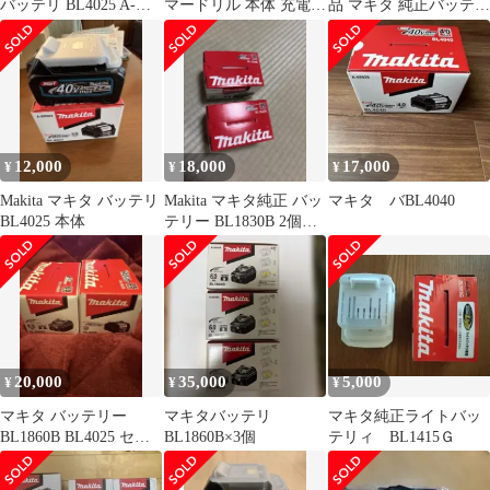
バッテリ BL4025 A-
マードリル 本体 充電器
品 マキタ 純正バッテリ
69923
バッテリーセット
ーBL3622A 2個セット
12,000
18,000
17,000
¥
¥
¥
Makita マキタ バッテリ
Makita マキタ純正 バッ
マキタ バBL4040
BL4025 本体
テリー BL1830B 2個セ
ット
20,000
35,000
5,000
¥
¥
¥
マキタ バッテリー
マキタバッテリ
マキタ純正ライトバッ
BL1860B BL4025 セッ
BL1860B×3個
テリィ BL1415Ｇ
ト