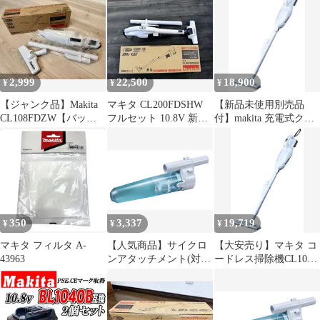
CL108FDZW 本体 掃除
用 送料無料
ィルター 粗ゴミ用 通常
機 スティック型 カプセ
フィルタに被せて使用
ル式 ワンタッチスイッ
再利用可能
チ makita 軽量 ハンディ
軽量 人気家庭用 業務用
一人暮らし 新生活 車載
2,999
22,500
18,900
¥
¥
¥
車用 アウトドア テント
掃
【ジャンク品】Makita
マキタ CL200FDSHW
【新品未使用別売品
CL108FDZW【バッテ
フルセット 10.8V 新品
付】makita 充電式クリ
リーなし】
未使用
ーナー CL108FDSHW
350
3,337
19,719
¥
¥
¥
マキタ フィルタ A-
【人気商品】サイクロ
【大安売り】マキタ コ
43963
ンアタッチメント(対応
ードレス掃除機CL108
機
カプセル式 標準25分稼
種:CL108/107/106/105/1
働/充電22分 軽量定番モ
10/14x/18x) A-67169 マ
デル 10.8Vバッテリ充
キタ
電器付 CL108FDSHW