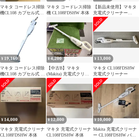
マキタ コードレス掃除
マキタ コードレス掃除
【新品未使用】マキタ
機CL108 カプセル式
機 CL108FDSHW 本体
充電式クリーナー
10.8V充電器付 別売付
CL108FDSHW
属品付
19,160
4,200
13,000
¥
¥
¥
マキタ コードレス掃除
【中古B】マキタ
マキタ CL108FDSHW
機CL108 カプセル式 標
(Makita) 充電式クリー
充電式クリーナー
準25分稼働/充電22分 軽
ナ 10.8V (本体のみ/バ
量定番モデル 10.8Vバ
ッテリー・充電器別売)
ッテリ充電器付
CL106FDZW
CL108FDSHW
14,000
12,000
10,000
¥
¥
¥
マキタ 充電式クリーナ
マキタ 充電式クリーナ
Makita 充電式クリーナ
CL108FDSHW 本体
CL108FDSHW 本体
ー CL108FDSHW バッ