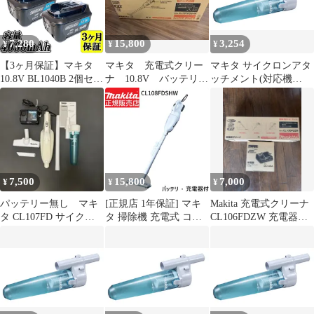
7,280
15,800
3,254
¥
¥
¥
【3ヶ月保証】マキタ
マキタ 充電式クリー
マキタ サイクロンアタ
10.8V BL1040B 2個セッ
ナ 10.8V バッテリ、
ッチメント(対応機
ト 4.0Ah 互換 バッテリ
充電器付
種:CL108／107／106／
ー makita 残量表示付き
CL107FDSHW
105／110／14x／18x)
PSEマーク取得商品 【2
A-67169 1
個セット】
7,500
15,800
7,000
¥
¥
¥
パッテリー無し マキ
[正規店 1年保証] マキ
Makita 充電式クリーナ
タ CL107FD サイクル
タ 掃除機 充電式 コー
CL106FDZW 充電器
アタッチメント付き
ドレス クリーナー
DC10SA
CL108FDSHW 10.8V
1.5Ah 【バッテリ・充
電器 付属】 掃除機 ス
ティック型 カプセル式
makita cl108 ハンディ
小型 軽量 軽い 人気