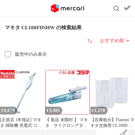
マキタ CL108FDSHW の検索結果
並び替え
販売中のみ表示
6,670
3,481
1,278
¥
¥
¥
[正規店 1年保証] マキ
【 新品 未開封 】 マキ
【在庫処分】Flammi マ
タ 掃除機 充電式 コー
タ サイクロンアタッ
キタ交換用 CL100D掃
ドレス クリーナー
チメント A67169 未使
除機用 プレフィルタ フ