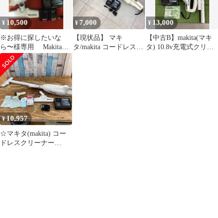
10,500
7,000
13,000
¥
¥
¥
※お得に探したいな
【現状品】 マキ
【中古B】makita(マキ
ら〜様専用 Makita
タ/makita コードレスク
タ) 10.8v充電式クリー
CL107FD ※バッテリー
リーナー CL108FDSHW
ナ (1.5Ahバッテリx1/充
2個
【鴻巣店】
電器) CL107FDSHW
10,957
¥
☆マキタ(makita) コー
ドレスクリーナー
CL107FDSHW【柏店】