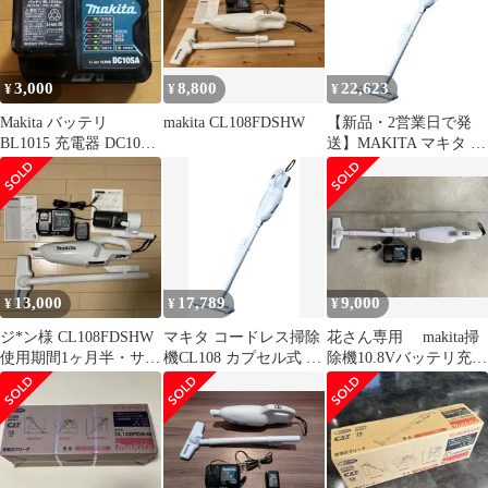
3,000
8,800
22,623
¥
¥
¥
Makita バッテリ
makita CL108FDSHW
【新品・2営業日で発
BL1015 充電器 DC10SA
送】MAKITA マキタ コ
セット
ードレススティック掃
除機 10.8V充電式クリ
ーナー バッテリー・充
電器付き CL108FDSHW
1台 makita
13,000
17,789
9,000
¥
¥
¥
ジ*ン様 CL108FDSHW
マキタ コードレス掃除
花さん専用 makita掃
使用期間1ヶ月半・サイ
機CL108 カプセル式 標
除機10.8Vバッテリ充電
クロン付 マキタ
準25分稼働／充電22分
器付 CL108FDSHW
軽量定番モデル 10.8V
バッテリ充電器付
CL108FDSHW 0