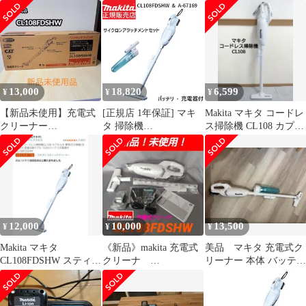
テリー・充電器込
13,000
18,820
6,599
¥
¥
¥
【新品未使用】充電式
[正規店 1年保証] マキ
Makita マキタ コードレ
クリーナー
タ 掃除機
ス掃除機 CL108 カプセ
CL108FDSHW ホワイト
CL108FDSHW A-67169
ル式 本体
セット 【バッテリ 充電
器 付属】 10.8V 1.5Ah
充電式 コードレス クリ
ーナー サイクロンアタ
ッチメント セット サイ
クロン シンプル 人気
12,000
10,000
13,500
¥
¥
¥
小型 軽量 CL108FD
Makita マキタ
《新品》makita 充電式
美品 マキタ 充電式ク
CL108FDSHW スティッ
クリーナ
リーナー 本体 バッテリ
ククリーナー 本体
CL108FDSHW バッテ
ー 充電器セット サイ
リ・充電器付
クロン