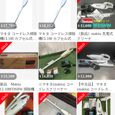
バッテリ充電器付
CL108FDSHW 1
17,789
18,012
11,000
¥
¥
¥
マキタ コードレス掃除
マキタ コードレス掃除
《新品》makita 充電式
機CL108 カプセル式 標
機CL108 カプセル式 標
クリーナ
準25分稼働／充電22分
準25分稼働／充電22分
CL108FDSHW バッテ
軽量定番モデル 10.8V
軽量定番モデル 10.8V
リ・充電器付
バッテリ充電器付
バッテリ充電器付
CL108FDSHW 0
CL108FDSHW 1
15,500
16,820
12,000
¥
¥
¥
新品 Makita
☆マキタ(makita) コー
【中古品】 マキタ
CL108FDSHW 掃除機
ドレスクリーナー
(makita) コードレスク
充電器付き
CL107FDSHW 10.8V 動
リーナー CL108FDSHW
作確認済【川口店】
バッテリー2個付き
【東大和店】