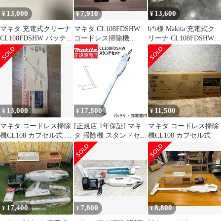
13,000
7,910
13,600
¥
¥
¥
マキタ 充電式クリーナ
マキタ CL108FDSHW
b*i様 Makita 充電式ク
CL108FDSHW バッテリ
コードレス掃除機
リーナ CL108FDSHW
ー充電器付 掃除機
10.8V バッテリー・充
マキタ バッテリー
電器付
13,000
17,800
11,500
¥
¥
¥
マキタ コードレス掃除
[正規店 1年保証] マキ
マキタ コードレス掃除
機CL108 カプセル式 標
タ 掃除機 スタンドセッ
機CL108 カプセル式
準25分稼働/充電22分 軽
ト CL108FDSHW scs‐
量定番モデル 10.8Vバ
001 セット makita 充電
ッテリ充電器付
式 コードレス クリーナ
CL108FDSHW
ー 10.8V 1.5Ah カプセ
ル式 クリーナースタン
ド セット 新生活家電
小型 軽量 軽い 一人暮
17,400
7,800
8,800
¥
¥
¥
らし 1人暮