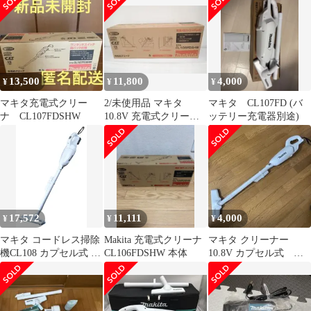
13,500
11,800
4,000
¥
¥
¥
マキタ充電式クリー
2/未使用品 マキタ
マキタ CL107FD (バ
ナ CL107FDSHW
10.8V 充電式クリーナ
ッテリー充電器別途)
CL106FDSHW
17,572
11,111
4,000
¥
¥
¥
マキタ コードレス掃除
Makita 充電式クリーナ
マキタ クリーナー
機CL108 カプセル式 標
CL106FDSHW 本体
10.8V カプセル式 ト
準25分稼働／充電22分
リガスイッチ
軽量定番モデル 10.8V
CL106FD
バッテリ充電器付
CL108FDSHW 0