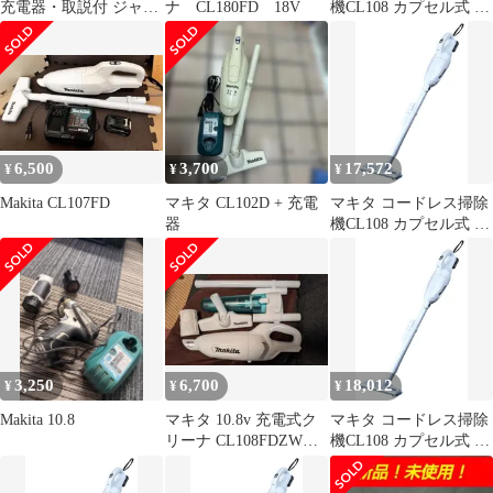
充電器・取説付 ジャン
ナ CL180FD 18V
機CL108 カプセル式 標
ク品
準25分稼働／充電22分
軽量定番モデル 10.8V
バッテリ充電器付
CL108FDSHW 1
6,500
3,700
17,572
¥
¥
¥
Makita CL107FD
マキタ CL102D + 充電
マキタ コードレス掃除
器
機CL108 カプセル式 標
準25分稼働／充電22分
軽量定番モデル 10.8V
バッテリ充電器付
CL108FDSHW 0
3,250
6,700
18,012
¥
¥
¥
Makita 10.8
マキタ 10.8v 充電式ク
マキタ コードレス掃除
リーナ CL108FDZWと
機CL108 カプセル式 標
オプションパーツ2個付
準25分稼働／充電22分
軽量定番モデル 10.8V