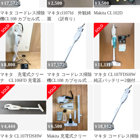
17,572
2,500
3,500
¥
¥
¥
業務用 一人暮らし 新生
活 車載
マキタ コードレス掃除
マキタcl107fd 外観綺
Makita CL102D
機CL108 カプセル式 標
麗 （訳有り）
準25分稼働／充電22分
軽量定番モデル 10.8V
バッテリ充電器付
CL108FDSHW 1
8,800
17,572
11,111
¥
¥
¥
マキタ 充電式クリー
マキタ コードレス掃除
マキタ CL107FDSHW
ナ CL106FD 充電器
機CL108 カプセル式 標
純正バッテリー2個付
付 スタンド付
準25分稼働／充電22分
サイクロン付き スタン
makita
軽量定番モデル 10.8V
ド付き
バッテリ充電器付
CL108FDSHW 1
4,444
6,500
18,012
¥
¥
¥
マキタ CL107FDSHW
Makita 充電式クリー
マキタ コードレス掃除