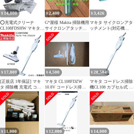
ー サイクロンアタッチ
メント ストレートパイ
14,000
2,400
3,426
¥
¥
¥
プ 320 セット 本体 シ
ンプル
⭕️充電式クリーナ
G*屋様 Makita 掃除機用
マキタ サイクロンアタ
CL108FDSHW マキタ
サイクロンアタッチメ
ッチメント(対応機
未使用 現状品 2026年製
ント ほぼ未使用
種:CL108/107/106/105/1
10/14x/18x) A-67169 1
17,800
4,500
20,584
¥
¥
¥
[正規店 1年保証] マキ
マキタ CL108FDZW
マキタ コードレス掃除
タ 掃除機 充電式 コー
10.8V コードレス掃除
機CL108 カプセル式 標
ドレス クリーナー
機
準25分稼働/充電22分 軽
CL108FDSHW A-73019
量定番モデル 10.8Vバ
フロアカーペットノズ
ッテリ充電器付
ル ヘッド セット【バッ
CL108FDSHW
テリー 充電器付き】 カ
プセル式 makita cl108
クリーナ フルセット 軽
11,000
12,000
14,000
¥
¥
¥
量 CL108FD