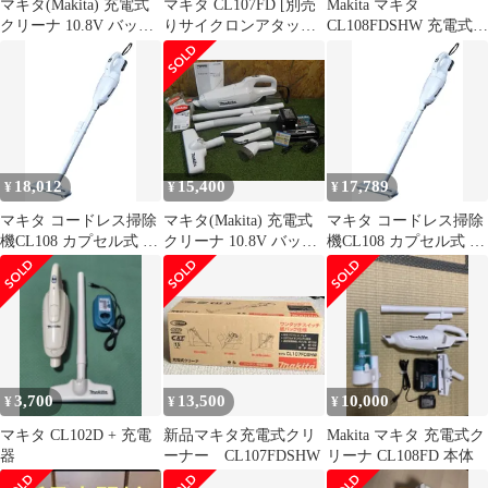
マキタ(Makita) 充電式
マキタ CL107FD [別売
Makita マキタ
クリーナ 10.8V バッテ
りサイクロンアタッチ
CL108FDSHW 充電式ク
リー・充電器付
メント付き]
リーナー 10.8V
CL107FDSHW【川崎
店】
18,012
15,400
17,789
¥
¥
¥
マキタ コードレス掃除
マキタ(Makita) 充電式
マキタ コードレス掃除
機CL108 カプセル式 標
クリーナ 10.8V バッテ
機CL108 カプセル式 標
準25分稼働／充電22分
リー・充電器付
準25分稼働／充電22分
軽量定番モデル 10.8V
CL107FDSHW 付属品多
軽量定番モデル 10.8V
バッテリ充電器付
数！ 汚れている箇所あ
バッテリ充電器付
CL108FDSHW 0
ります。 中古品
CL108FDSHW 0
3,700
13,500
10,000
¥
¥
¥
マキタ CL102D + 充電
新品マキタ充電式クリ
Makita マキタ 充電式ク
器
ーナー CL107FDSHW
リーナ CL108FD 本体