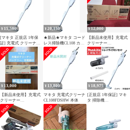
A-67169 1
A-67169 1
10/14x/18x) マキタ
15,500
20,150
12,000
¥
¥
¥
[マキタ 正規店 1年保
★新品★マキタ コード
【新品未使用】充電式
証] 充電式 クリーナー
レス掃除機CL108 カプ
クリーナー
CL106FDSHW 10.8V
セル式 標準25分稼働/充
CL108FDSHW ホワイト
1.5Ah 掃除機 スティッ
電22分 軽量定番モデル
ク型 カプセル式 トリガ
10.8Vバッテリ充電器付
スイッチ makita 軽量 充
CL108FDSHW 7f20ba7b
電式 コードレス ハンデ
ィ 軽量 0.98kg 人気家
庭用 業務用 一人暮らし
13,000
13,800
18,975
¥
¥
¥
新生活 車載
【新品未使用】充電式
マキタ 充電式クリーナ
[正規店 1年保証] マキ
クリーナー
CL108FDSHW 本体
タ 掃除機
CL108FDSHW ホワイト
CL108FDSHW A-72475
459246-9 セット 【バッ
テリ 充電器付き】
makita 充電式 サイクロ
ン コードレス クリーナ