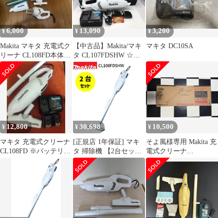
6,000
13,090
3,200
¥
¥
¥
Makita マキタ 充電式ク
【中古品】Makita/マキ
マキタ DC10SA
リーナ CL108FD本体の
タ CL107FDSHW ☆
み CL108付き
10.8v充電式クリーナ
[IT_EGIW4][知立]
[M04]
12,800
30,698
10,500
¥
¥
¥
マキタ 充電式クリーナ
[正規店 1年保証] マキ
そよ風様専用 Makita 充
CL108FD ※バッテリー
タ 掃除機 【2台セッ
電式クリーナ
2個付き
ト】 充電式 コードレス
CL107FDSHW 本体
クリーナー
CL108FDSHW 掃除機
スティック型 カプセル
式 ワンタッチスイッチ
makita cl108 ハンディ
軽量 1.0kg 人気家庭用