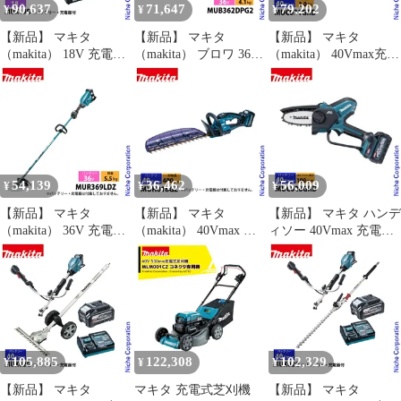
90,637
71,647
79,202
¥
¥
¥
【新品】 マキタ
【新品】 マキタ
【新品】 マキタ
（makita） 18V 充電式
（makita） ブロワ 36V
（makita） 40Vmax充電
スプリットUハンドル
充電式ブロワ バッテリ
式チェンソー
畦刈ヘッジトリマ バッ
ー ・充電器付き
25cm80TXL-46E バッテ
テリー ・充電器付き 草
MUB362DPG2 ブロワー
リー ・充電器付き
刈機 刈払機 刈払い機
バッテリー式 純正 ハン
MUC031GRD チェンソ
充電式 バッテリー式
ディ
ー バッテリー式 充電式
250mm
青 切断 電動 チェーン
ソー 軽量
54,139
36,462
56,009
¥
¥
¥
【新品】 マキタ
【新品】 マキタ
【新品】 マキタ ハンデ
（makita） 36V 充電式
（makita） 40Vmax 充
ィソー 40Vmax 充電式
草刈機 ループハンドル
電式ヘッジトリマ
ハンディソー 100mm
本体のみ MUR369LDZ
400mm 両刃式 本体の
バッテリー・充電器付
草刈機 刈払機 刈払い機
み MUH018GZ バッテ
き makita MUC028GRD
充電式 バッテリー式 電
リー式 バッテリ・充電
電動 チェーンソー
動 草刈り機 バッテリ・
器別売り ヘッジトリマ
充電器別売
ー
105,885
122,308
102,329
¥
¥
¥
【新品】 マキタ
マキタ 充電式芝刈機
【新品】 マキタ