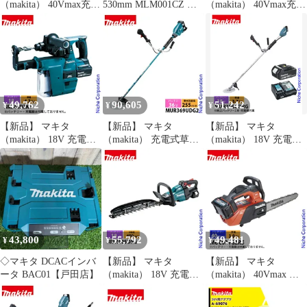
（makita） 40Vmax充電
530mm MLM001CZ 本
（makita） 40Vmax充電
式スプリットUハンド
体のみ コネクタ専用機
式スプリットUハンド
ルグラウンドトリマ バ
ル ヘッジトリマ バッテ
ッテリー ・充電器付き
リー ・充電器付き 草刈
草刈機 刈払機 刈払い機
機 刈払機 刈払い機 充
充電式 バッテリー式
電式 バッテリー式
49,762
90,605
51,242
¥
¥
¥
【新品】 マキタ
【新品】 マキタ
【新品】 マキタ
（makita） 18V 充電式
（makita） 充電式草刈
（makita） 18V 充電式
ハンマドリル 24mm 集
機 Uハンドル
草刈機 Uハンドル バッ
じんシステム付 本体の
MUR369UDG2 刈払機
テリー ・充電器付き
み HR244DZKV 電動 ハ
草刈り機 バッテリー 充
MUR196UDRG 草刈機
ンマードリル 穴あけ
電器付き 18V 純正
刈払機 刈払い機 充電式
バッテリー式 両手ハン
ドル
43,800
55,792
49,481
¥
¥
¥
◇マキタ DCACインバ
【新品】 マキタ
【新品】 マキタ
ータ BAC01【戸田店】
（makita） 18V 充電式
（makita） 40Vmax 充
ヘッジトリマ 400mm
電式チェンソー 25cm
両刃式 バッテリー ・充
25AP-60E 本体のみ