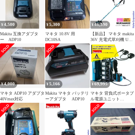
式 バッテリー・充電器
別売り
4,500
5,300
46,590
¥
¥
¥
Makita 互換アダプタ
マキタ 10.8V 用
【新品】 マキタ makita
ー ADP10
DC10SA
36V 充電式草刈機 Uハ
ンドル 左右非対称 本体
のみ MUR368ADZ 純正
品 両手ハンドル 非対称
電動 草刈機 草刈り機
刈払機 バッテリー式
4,000
5,166
69,995
¥
¥
¥
マキタ ADP10 アダプタ
Makita マキタ バッテリ
マキタ 背負式ポータブ
40Vmax対応
ーアダプタ ADP10
ル電源ユニット
PDC01+ 36Vアダプタセ
ット品