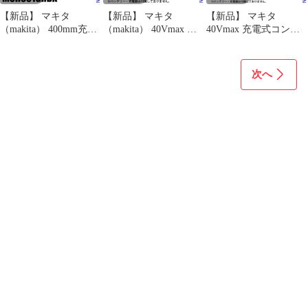
【新品】 マキタ
【新品】 マキタ
【新品】 マキタ
（makita） 400mm充電
（makita） 40Vmax 充
40Vmax 充電式コンク
式ヘッジトリマ
電式ブロワ/集じん 本体
リートバイブレータ モ
MUH001GRDX 40Vmax
のみ MUB003GZV ブロ
ータ部 本体のみ
純正
ア ブロアー ブロワー
(VR001GZ)
次へ
電動 集塵 バキューム
ハンディ バッテリ式 集
塵 バキューム