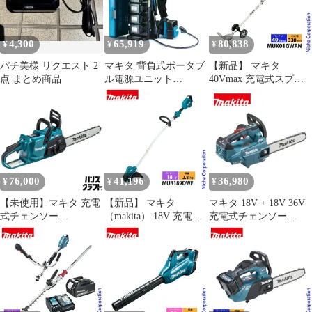
4,300
65,919
80,838
¥
¥
¥
パチ美様 リクエスト 2
マキタ 背負式ポータブ
【新品】 マキタ
点 まとめ商品
ル電源ユニット
40Vmax 充電式スプリ
PDC01+ 18Vアダプタセ
ット グラウンドトリマ
ット品
バッテリー・充電器付
き makita MUX01GWAN
草刈機 草刈り機 電動
充電式
76,000
41,196
36,980
¥
¥
¥
【未使用】マキタ 充電
【新品】 マキタ
マキタ 18V + 18V 36V
式チェンソー
（makita） 18V 充電式
充電式チェンソー
MUC022GRU 350mm
草刈機 樹脂刃付 バッテ
MUC356DZF 青 本体の
40Vmax BL4040F バッ
リー ・充電器付き
み 350mm 25AP ブラシ
テリー ・充電器付き
MUR189DWF 草刈機 刈
レス 切断機 園芸 makita
【中古】
払機 刈払い機