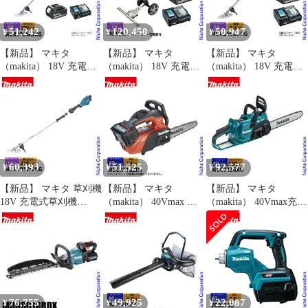
51,242
120,450
50,947
¥
¥
¥
【新品】 マキタ
【新品】 マキタ
【新品】 マキタ
（makita） 18V 充電式
（makita） 18V 充電式
（makita） 18V 充電式
草刈機 2グリップ バッ
スプリットUハンドル
草刈機 ループハンドル
テリー ・充電器付き
グラウンドトリマ バッ
バッテリー ・充電器付
MUR196WDRG 草刈機
テリー ・充電器付き 草
き MUR196LDRG 草刈
刈払機 刈払い機 充電式
刈機 刈払機 刈払い機
機 刈払機 刈払い機 充
バッテリー式 電動 APT
充電式 バッテリー式
電式 バッテリー式
60,393
51,525
92,577
¥
¥
¥
【新品】 マキタ 草刈機
【新品】 マキタ
【新品】 マキタ
18V 充電式草刈機
（makita） 40Vmax 充
（makita） 40Vmax充電
230mm 2グリップ バッ
電式チェンソー 20cm
式チェンソー青
テリー・充電器付き
25AP-52E 本体のみ
35cm80TXL-59Eバッテ
makita MUR195WDRG
MUC031GZR4 チェンソ
リー ・充電器付き
電動草刈機 電動 刈払機
ー バッテリー式 充電式
MUC022GRU チェンソ
純正品 ツーグリップ
バッテリ・充電器別売
ー バッテリー式 充電式
BL1860B DC18RF
電動 チェーンソー 軽量
BL4040F チェーンソー
76,755
49,925
22,087
¥
¥
¥