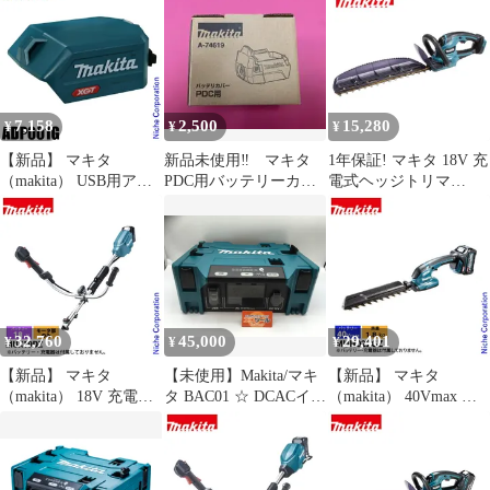
み
7,158
2,500
15,280
¥
¥
¥
【新品】 マキタ
新品未使用‼ マキタ
1年保証! マキタ 18V 充
（makita） USB用アダ
PDC用バッテリーカバ
電式ヘッジトリマ
プタ ADP001G 40Vmax
ー A-74619
MUH407DZ 本体のみ
純正
刃物長 400mm 生垣バ
リカン 芝生 園芸 makita
32,760
45,000
29,401
¥
¥
¥
【新品】 マキタ
【未使用】Makita/マキ
【新品】 マキタ
（makita） 18V 充電式
タ BAC01 ☆ DCACイン
（makita） 40Vmax 充
スプリットモータ Uハ
バータ 本体のみ
電式ヘッジトリマ
ンドル モーター部のみ
[IT_KR81Q][知立][M04]
260mm 本体のみ
MUX19DZ 草刈機 刈払
MUH022GZ ヘッジトリ
機 刈払い機 充電式 バ
マ 充電式 バッテリー式