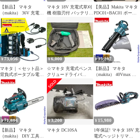
【新品】 マキタ
マキタ 18V 充電式草刈
【美品】Makita マキタ
（makita） 36V 充電式
機 樹脂刃付 バッテリー
PDC01+BAC01 ポータ
草刈機 Uハンドル 本体
充電器付き
ブル電源 インバータ
のみ MUR369UDZ 草刈
MUR189DWF
機 刈払機 刈払い機 バ
ッテリ・充電器別売 チ
ップソー ナイロンコー
ド使用可能
73,056
6,000
35,287
¥
¥
¥
マキタ｜＜セット品＞
☆マキタ 充電式ペンス
【新品】 マキタ
背負式ポータブル電源
クリュードライバ
（makita） 40Vmax 充
ユニット PDC01+
MDF001DW 動作確認
電式ブロワ集じん機 本
36V/18Vアダプタセッ
済み
体のみ MUB005GZ ブ
ト品
ロア ブロアー ブロワー
集塵 コードレス 電動
LEDライト搭載
71,884
3,200
15,980
¥
¥
¥
【新品】 マキタ
マキタ DC10SA
1年保証! マキタ 18V 充
（makita） DIY 工具
電式ヘッジトリマ