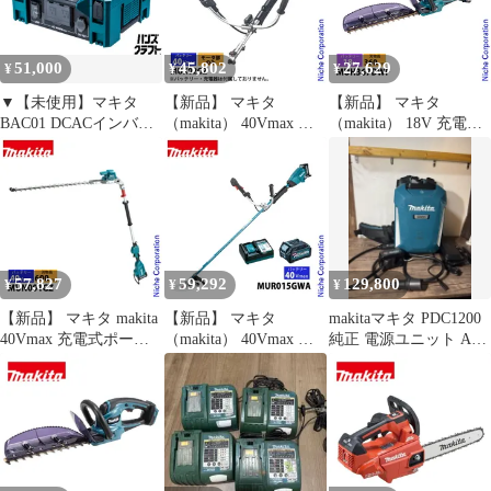
ッテリー式
剪定 バッテリ・充電器
別売 純正品
51,000
45,802
27,629
¥
¥
¥
▼【未使用】マキタ
【新品】 マキタ
【新品】 マキタ
BAC01 DCACインバー
（makita） 40Vmax 充
（makita） 18V 充電式
ター 連続出力1,400W
電式スプリットモータ
ヘッジトリマ 360mm
最大出力2,800W AC電
Uハンドル モーター部
バッテリー ・充電器付
源(2口) USB電源(各2
のみ MUX02GZ 草刈機
き MUH367DWF バッテ
口) DC12V電源(1口) 本
刈払機 刈払い機 充電式
リー式 ヘッジトリマー
体のみ
バッテリー式
剪定 垣根 生垣 純正品
57,827
59,292
129,800
¥
¥
¥
【新品】 マキタ makita
【新品】 マキタ
makitaマキタ PDC1200
40Vmax 充電式ポール
（makita） 40Vmax 充
純正 電源ユニット A-
ヘッジトリマ 刃物長
電式草刈機 Uハンドル
72241付
600mm 本体のみ
バッテリー ・充電器付
MUN001GZ ヘッジトリ
き MUR015GWA 草刈機
マー 充電式 純正品 生
刈払機 刈払い機 充電式
垣 高枝 剪定 バッテリ
バッテリー式
ー式 純正