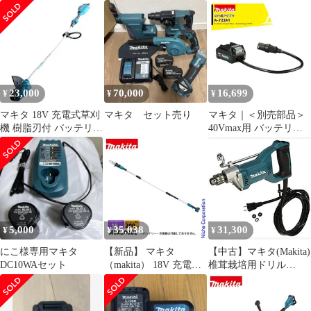
36V充電式チェンソー
MUH367DZ 本体のみ
青25cmスプロケットノ
刃物長 360mm 生垣バ
ーズバー バッテリー ・
リカン 芝生 園芸 makita
充電器付き
MUC256DGF 純正
23,000
70,000
16,699
¥
¥
¥
マキタ 18V 充電式草刈
マキタ セット売り
マキタ｜＜別売部品＞
機 樹脂刃付 バッテリー
40Vmax用 バッテリア
充電器付き
ダプタ A-72241
MUR189DWF
PDC1200・PDC01対応
5,000
35,038
31,300
¥
¥
¥
にこ様専用マキタ
【新品】 マキタ
【中古】マキタ(Makita)
DC10WAセット
（makita） 18V 充電式
椎茸栽培用ドリル
高枝チェンソー 本体の
DD2020 9jupf8b
み MUA200DZ チェン
ソー バッテリー式 充電