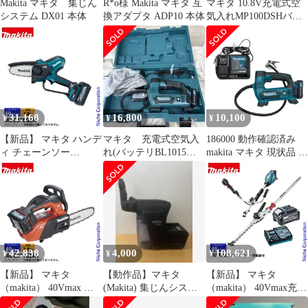
Makita マキタ 集じん
R*o様 Makita マキタ 互
マキタ 10.8V充電式空
システム DX01 本体
換アダプタ ADP10 本体
気入れMP100DSHバッ
テリ充電器取扱説明書
ケース付
31,168
16,800
10,100
¥
¥
¥
【新品】 マキタ ハンデ
マキタ 充電式空気入
186000 動作確認済み
ィ チェーンソー
れ(バッテリBL1015・
makita マキタ 現状品 充
40Vmax 充電式ハンデ
MP100DSH
電式空気入れ 本体 充電
ィソー 100mm M11仕様
器セット MP100D
本体のみ MUC028GZN
DC10SA
薄刃 ハンディチェンソ
ー 電動 ミニ 小型 チェ
ンソー 純正品
42,838
4,000
108,621
¥
¥
¥
【新品】 マキタ
【動作品】マキタ
【新品】 マキタ
（makita） 40Vmax 充
(Makita) 集じんシステ
（makita） 40Vmax充電
電式チェンソー 20cm
ムDX01
式スプリットUハンド