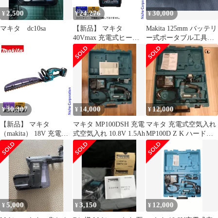
2,500
24,276
30,000
¥
¥
¥
マキタ dc10sa
【新品】 マキタ
Makita 125mm バッテリ
40Vmax 充電式ヒート
ー式ポータブル工具
ガン 本体のみ makita
PO500DZ
HG001GZK バッテリ・
充電器別売 工具 電動工
具 ラッピング 熱収縮チ
ューブ 熱
30,307
14,000
12,000
¥
¥
¥
【新品】 マキタ
マキタ MP100DSH 充電
マキタ 充電式空気入れ
（makita） 18V 充電式
式空気入れ 10.8V 1.5Ah
MP100D Z K ハードケ
ヘッジトリマ 460mm
ース、充電器付き
バッテリー ・充電器付
き MUH467DWF ヘッジ
トリマ 充電式 バッテリ
ー式 電動 ヘッジトリマ
ー 生垣
5,000
3,150
12,000
¥
¥
¥