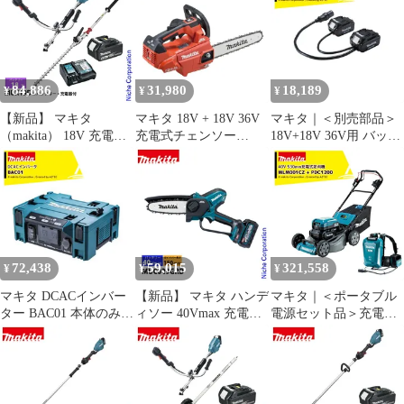
電器付き MUH405DRG
MUC031GZR5 チェンソ
ヘッジトリマ 充電式 バ
ー バッテリー式 充電式
ッテリー式 ヘッジトリ
バッテリ・充電器別売
マー 電動 生垣
電動 チェーンソー 軽量
84,886
31,980
18,189
¥
¥
¥
【新品】 マキタ
マキタ 18V + 18V 36V
マキタ｜＜別売部品＞
（makita） 18V 充電式
充電式チェンソー
18V+18V 36V用 バッテ
スプリットUハンドル
MUC306DZFR 赤 本体
リアダプタ A-69076
ヘッジトリマ バッテリ
のみ 300mm 25AP ブラ
PDC1200・PDC01対応
ー ・充電器付き 草刈機
シレス 切断機 園芸
刈払機 刈払い機 充電式
makita
バッテリー式 500mm
72,438
59,015
321,558
¥
¥
¥
マキタ DCACインバー
【新品】 マキタ ハンデ
マキタ｜＜ポータブル
ター BAC01 本体のみ/
ィソー 40Vmax 充電式
電源セット品＞充電式
ポータブル電源・バッ
ハンディソー 150mm
芝刈機 530mm
テリ・充電器別売
バッテリー・充電器付
MLM001CZ + ポータブ
き makita MUC029GRD
ル電源 PDC1200 A-
電動 チェーンソー
71825 セット品