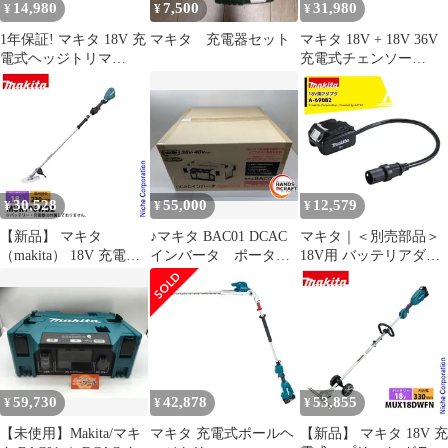
14,980
7,500
31,980
¥
¥
¥
1年保証! マキタ 18V 充
マキタ 充電器セット
マキタ 18V + 18V 36V
電式ヘッジトリマ
充電式チェンソー
MUH307DZ 本体のみ
MUC256DZFR 赤 本体
刃物長 300mm 生垣バ
のみ 250mm 25AP ブラ
リカン 芝生 園芸 makita
シレス 切断機 園芸
makita
30,528
55,000
12,579
¥
¥
¥
【新品】 マキタ
♪マキタ BAC01 DCAC
マキタ｜＜別売部品＞
（makita） 18V 充電式
インバータ ポータブ
18V用 バッテリアダプ
草刈機 2グリップ 本体
ル電源【未使用品】
タ A-69082 PDC01対応
のみ MUR196WDZ 草刈
【中古】
機 刈払機 刈払い機 充
電式 バッテリー式 電動
APT
59,730
42,878
53,855
¥
¥
¥
【未使用】Makita/マキ
マキタ 充電式ポールヘ
【新品】 マキタ 18V 充