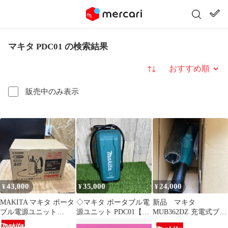
マキタ PDC01 の検索結果
並び替え
販売中のみ表示
43,000
35,000
24,000
¥
¥
¥
MAKITA マキタ ポータ
◇マキタ ポータブル電
新品 マキタ
ブル電源ユニット
源ユニット PDC01【戸
MUB362DZ 充電式ブロ
PDC01 未使用 本体の
田店】
ワー