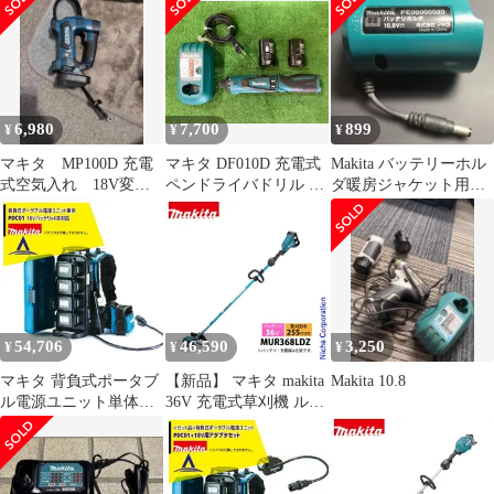
80TXL-38E 本体のみ
ル畦刈ヘッジトリマ バ
MUC031GZR1 チェンソ
ッテリー ・充電器付き
ー バッテリー式 充電式
草刈機 刈払機 刈払い機
充電式 バッテリー式
6,980
7,700
899
¥
¥
¥
マキタ MP100D 充電
マキタ DF010D 充電式
Makita バッテリーホル
式空気入れ 18V変換
ペンドライバドリル ※
ダ暖房ジャケット用
付 10.8V
軸ブレ有、バッテリ2個
PE00000020 10.8V
付き(BL7010、使用時
間・状態等不明)、充電
器付き(DC07SA)、現状
品(テ-34)
54,706
46,590
3,250
¥
¥
¥
マキタ 背負式ポータブ
【新品】 マキタ makita
Makita 10.8
ル電源ユニット単体
36V 充電式草刈機 ルー
PDC01 18Vバッテリx4
プハンドル 本体のみ
本対応 長時間作業が可
MUR368LDZ 純正品 電
能！A-69098
動 草刈機 草刈り機 刈
払機 バッテリー式