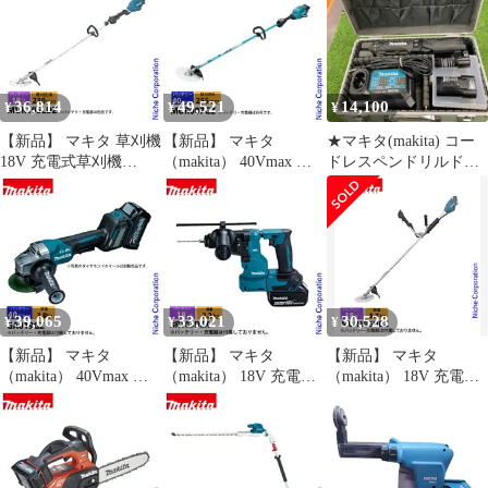
本体のみ MUC029GZN
MUR196SDWF 草刈機
ロアー ブロワー 電動
薄刃 ハンディチェンソ
刈払機 刈払い機 充電式
ハンディ バッテリ式
ー 電動 ミニ 小型 チェ
バッテリー式 電動 APT
ンソー 純正品
36,814
49,521
14,100
¥
¥
¥
【新品】 マキタ 草刈機
【新品】 マキタ
★マキタ(makita) コー
18V 充電式草刈機
（makita） 40Vmax 充
ドレスペンドリルドラ
230mm ループハンドル
電式草刈機 ループハン
イバー
本体のみ makita
ドル 本体のみ
DF012DSHXB【川崎
MUR195LDZ 電動草刈
MUR007GZ 草刈機 刈
店】
機 電動 刈払機 充電式
払機 刈払い機 充電式
バッテリー式 純正品 ル
バッテリー式
ープ ハンドル
39,065
33,021
30,528
¥
¥
¥
【新品】 マキタ
【新品】 マキタ
【新品】 マキタ
（makita） 40Vmax 充
（makita） 18V 充電式
（makita） 18V 充電式
電式ディスクグライン
ハンマドリル 18mm 本
草刈機 Uハンドル 本体
ダ 100mm 本体のみ
体のみ HR183DZK 工具
のみ MUR196UDZ 草刈
GA019GZ 工具 電動 グ
機 刈払機 刈払い機 充
ラインダー ディスクグ
電式 バッテリー式 両手
ラインダー バッテリ・
ハンドル