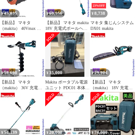
充電器別売
23%OFF
45,035
60,556
8,738
¥
¥
¥
【新品】 マキタ
【新品】 マキタ makita
マキタ 集じんシステム
（makita） 40Vmax 充
18V 充電式ポールヘッ
DX01 makita
電式チェンソー 25cm
ジトリマ 刈込み幅
80TXL-46E 本体のみ
500mm MUN500WDRG
MUC031GZR2 チェンソ
バッテリー・充電器付
ー バッテリー式 充電式
き ヘッジトリマー 充電
式 純正
58,698
35,000
29,904
¥
¥
¥
【新品】 マキタ
Makita ポータブル電源
【新品】 マキタ
（makita） 36V 充電式
ユニット PDC01 本体+
（makita） 18V 充電式
アースオーガ 200mm
18Vアダプタセット
ヘッジトリマ 400mm
本体のみ DG461DZ 工
バッテリー ・充電器付
具 穴掘り 穴掘り機 バ
き MUH407DWF バッテ
ッテリ・充電器別売
リー式 電動 ヘッジトリ
マー 純正
54,139
20,000
74,000
¥
¥
¥