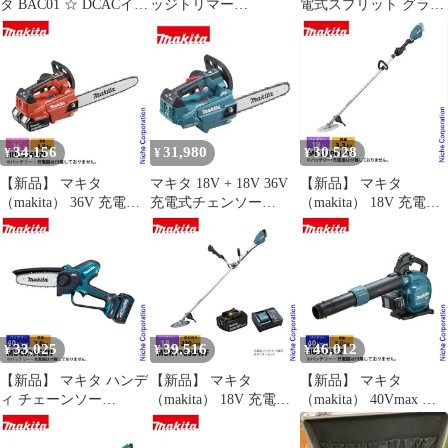
タ BAC01 ☆ DCACイン
ッジトリマー
電式スプリット グラン
バータ 本体のみ【説明
MUN501WDWF（バッ
ドトリマ バッテリー・
書欠品】 [IT_ZDKIW]
テリー・充電器付）
充電器付き makita
[笠寺][M04]
MUX18DWFN 草刈機
草刈り機 電動 充電式
34,156
31,980
30,528
¥
¥
¥
【新品】 マキタ
マキタ 18V + 18V 36V
【新品】 マキタ
（makita） 36V 充電式
充電式チェンソー
（makita） 18V 充電式
チェンソー 350mm25AP
MUC256DZF 青 本体の
草刈機 ループハンドル
青 本体のみ
み 250mm 25AP ブラシ
本体のみ MUR196LDZ
MUC356DZF チェンソ
レス 切断機 園芸 makita
草刈機 刈払機 刈払い機
ー バッテリー式 充電式
充電式 バッテリー式
33,025
39,516
46,012
¥
¥
¥
【新品】 マキタ ハンデ
【新品】 マキタ
【新品】 マキタ
ィ チェーンソー
（makita） 18V 充電式
（makita） 40Vmax 充
40Vmax 充電式ハンデ
草刈機 Uハンドル バッ
電式ブロワ 本体のみ
ィソー 150mm M11仕様
テリー ・充電器付き
MUB003GZ ブロア ブ