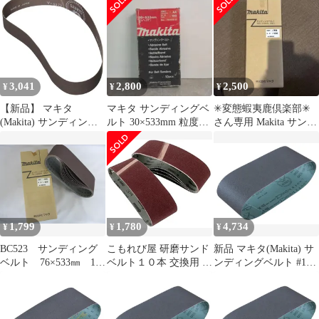
ット】
3,041
2,800
2,500
¥
¥
¥
【新品】 マキタ
マキタ サンディングベ
✳︎変態蝦夷鹿倶楽部✳︎
(Makita) サンディング
ルト 30×533mm 粒度
さん専用 Makita サンデ
ベルト#400 30X533mm
100 純正
ィングベルト
鉄工用 (10枚入) A-
51982 0
1,799
1,780
4,734
¥
¥
¥
BC523 サンディング
こもれび屋 研磨サンド
新品 マキタ(Makita) サ
ベルト 76×533㎜ 10
ベルト１０本 交換用 サ
ンディングベルト #120
枚入り 研磨 木工
ンドペーパー サンディ
100×610mm 木工用 (5枚
用 粒度180 A-32530
ング DIY 工具 道具 ツ
入) A-24197
ールDIY-02 75 x 533mm
120 (#120)