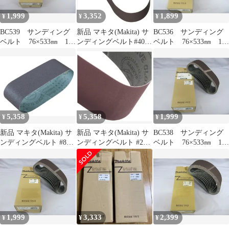
1,999
3,352
1,899
¥
¥
¥
BC539 サンディング
新品 マキタ(Makita) サ
BC536 サンディング
ベルト 76×533㎜ 10
ンディングベルト#400
ベルト 76×533㎜ 10
枚入り 研磨 木工
30X533mm 鉄工用 (10
枚入り 研磨 木工
用 粒度100 A-32502
枚入) A-51982
用 粒度150 A-32524
5,358
5,358
1,999
¥
¥
¥
新品 マキタ(Makita) サ
新品 マキタ(Makita) サ
BC538 サンディング
ンディングベルト #80
ンディングベルト #240
ベルト 76×533㎜ 10
76×533mm 木工用 (10枚
76×457mm 木工用 (10枚
枚入り 研磨 木工
入) A-32493
入) A-19691
用 粒度80 A-32493
1,999
3,333
2,399
¥
¥
¥