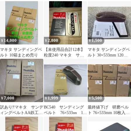
上げ ベルトサンダ
A-23852
ベルト #120 6×533mm
40度
鉄工用 (10枚入) A-
34556 0
14,000
2,800
1,500
¥
¥
¥
マキタ サンディングベ
【未使用品合計12本】
マキタ サンディングベ
ルト 10箱まとめ売り
粒度240 マキタ サン
ルト 30×533mm 120番 9
ディングベルト
枚入(新品未使用品
7,000
1,999
5,500
¥
¥
¥
訳あり‼️マキタ サンデ
BC540 サンディング
最終値下げ 研磨ベル
ィングベルトAA鉄工用
ベルト 76×533㎜ 10
ト 76×533mm 10枚入
2サイズ 10枚入×2箱セ
枚入り 研磨 木工
り 180番【3セット】
ット
用 粒度120 A-32518