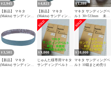
2,945
4,821
1,399
¥
¥
¥
【新品】 マキタ
【新品】 マキタ
マキタ サンディングベ
(Makita) サンディング
(Makita) サンディング
ルト 30×533mm 未使
ベルト #180
ベルト #240 76×533mm
用 ベルトサンダ替
100×610mm 木工用 (5枚
木工用 (10枚入) A-
240度
入) A-24212 0
32546 0
3,501
9,000
10,000
¥
¥
¥
【新品】 マキタ
じゅんた様専用マキタ
マキタ サンディングベ
(Makita) サンディング
サンディングベルト 10
ルト 10箱まとめ売り
ベルトZA40 30X533mm
箱まとめ売り
(10枚入) A-51677 0