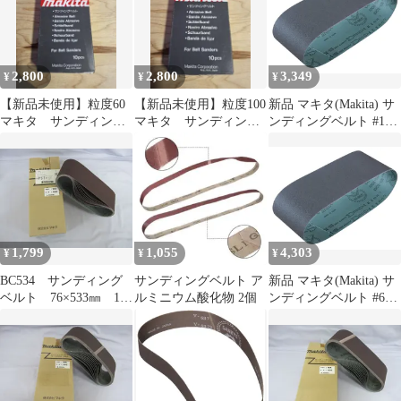
2,800
2,800
3,349
¥
¥
¥
【新品未使用】粒度60
【新品未使用】粒度100
新品 マキタ(Makita) サ
マキタ サンディング
マキタ サンディング
ンディングベルト #180
ベルト
ベルト
100×610mm 木工用 (5枚
入) A-24212
1,799
1,055
4,303
¥
¥
¥
BC534 サンディング
サンディングベルト ア
新品 マキタ(Makita) サ
ベルト 76×533㎜ 10
ルミニウム酸化物 2個
ンディングベルト #60
枚入り 研磨 木工
100×610mm 木工用 (5枚
用 粒度240 A-32546
入) A-24169