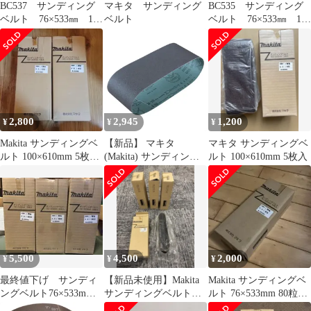
BC537 サンディング
マキタ サンディング
BC535 サンディング
ベルト 76×533㎜ 10
ベルト
ベルト 76×533㎜ 10
枚入り 研磨 木工
枚入り 研磨 木工
用 粒度60 A-32487
用 粒度40 A-32471
2,800
2,945
1,200
¥
¥
¥
Makita サンディングベ
【新品】 マキタ
マキタ サンディングベ
ルト 100×610mm 5枚2
(Makita) サンディング
ルト 100×610mm 5枚入
個セット 40:60
ベルト #240
100×610mm 木工用 (5枚
入) A-24228 0
5,500
4,500
2,000
¥
¥
¥
最終値下げ サンディ
【新品未使用】Makita
Makita サンディングベ
ングベルト76×533mm
サンディングベルト
ルト 76×533mm 80粒度
10枚入り 100番【3セ
100×610mm 4箱セット
10枚入