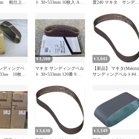
3mm 粗仕上
ト 30×533mm 10枚入 A-
度240 マキタ サンデ
サンダ 40度
23852
ングベルト
1,500
3,041
¥
¥
サンディングベ
マキタ サンディングベル
【新品】 マキタ(Makita
533㎜ 10枚入
ト 30×533mm 120番 9枚
サンディングベルト#40
木工用 粒度
入(新品未使用品
30X533mm 鉄工用 (10枚
18
入) A-51982 1
3,630
3,349
¥
¥