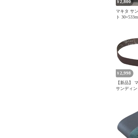
2,800
¥
マキタ サ
ト 30×533
正
2,998
¥
【新品】 マキ
サンディング
30X533mm
入) A-51960