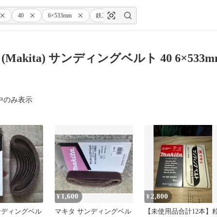
40
6×533mm
鉄工用
(10枚入)
A-34512
Makita) サンディングベルト 40 6×533mm
中のみ表示
1,600
2,800
¥
¥
ンディングベル
マキタ サンディングベル
【未使用品合計12本】