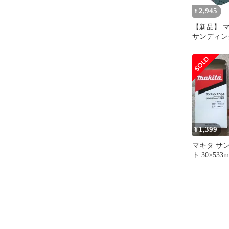
2,945
¥
【新品】 マキ
サンディング
100×610m
入) A-24197
1,399
¥
マキタ サ
ト 30×5
ベルトサン