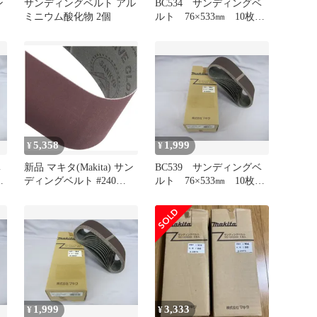
ン
サンディングベルト アル
BC534 サンディングベ
ミニウム酸化物 2個
ルト 76×533㎜ 10枚入
り 研磨 木工用 粒度
240 A-32546
5,358
1,999
¥
¥
ベ
新品 マキタ(Makita) サン
BC539 サンディングベ
入
ディングベルト #240
ルト 76×533㎜ 10枚入
度
76×457mm 木工用 (10枚
り 研磨 木工用 粒度
入) A-19691
100 A-32502
1,999
3,333
¥
¥