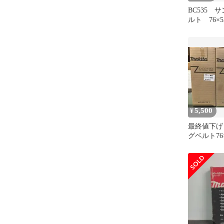
BC535 
ルト 76×
り 研磨 
40 A-3247
5,500
¥
最終値下げ
グベルト76×
入り 100