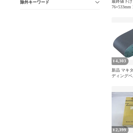
最終値下げ
除外キーワード
76×533mm
番【3セッ
4,303
¥
新品 マキタ(
ディングベル
100×610m
入) A-2416
2,399
¥