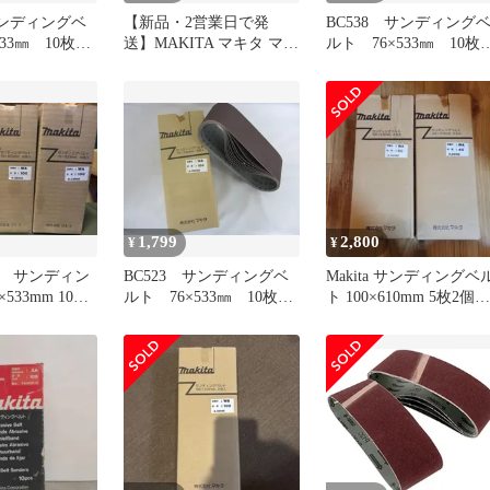
サンディングベ
【新品・2営業日で発
BC538 サンディング
533㎜ 10枚入
送】MAKITA マキタ マキ
ルト 76×533㎜ 10枚
木工用 粒度
タ ベルト9X533AA80 10
り 研磨 木工用 粒
1
本入 (A34469 7202)
80 A-32493
1,799
2,800
¥
¥
 サンディン
BC523 サンディングベ
Makita サンディングベ
533mm 10枚
ルト 76×533㎜ 10枚入
ト 100×610mm 5枚2個セ
番【3セット】
り 研磨 木工用 粒度
ット 40:60
180 A-32530