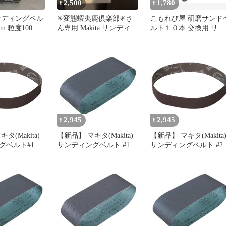
2,500
1,780
¥
¥
ンディングベル
✳︎変態蝦夷鹿倶楽部✳︎さ
こもれび屋 研磨サンド
mm 粒度100 純
ん専用 Makita サンディン
ルト１０本 交換用 サン
グベルト
ドペーパー サンディン
DIY 工具 道具 ツール
DIY-02 75 x 533mm 120
(#120)
2,945
2,945
¥
¥
タ(Makita)
【新品】 マキタ(Makita)
【新品】 マキタ(Makita
ベルト#180
サンディングベルト #150
サンディングベルト #24
 鉄工用 (10枚
100×610mm 木工用 (5枚
30X533mm 鉄工用 (10枚
 1
入) A-24206 1
入) A-23911 1