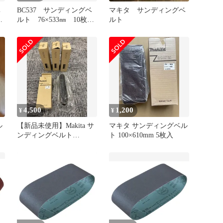
ベ
BC537 サンディングベ
マキタ サンディングベ
入
ルト 76×533㎜ 10枚入
ルト
度
り 研磨 木工用 粒度
60 A-32487
4,500
1,200
¥
¥
ル
【新品未使用】Makita サ
マキタ サンディングベル
ンディングベルト
ト 100×610mm 5枚入
100×610mm 4箱セット