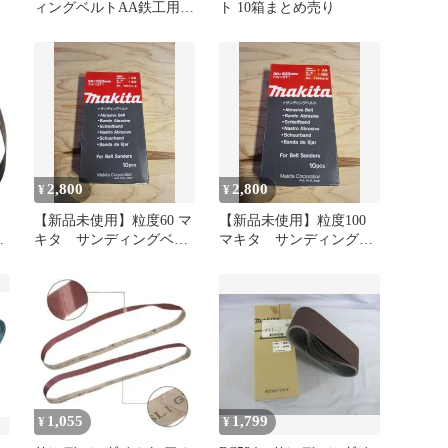
ィ
ィングベルトAA鉄工用2
ト 10箱まとめ売り
サイズ 10枚入×2箱セッ
ト
2,800
2,800
¥
¥
)
【新品未使用】粒度60 マ
【新品未使用】粒度100
0
キタ サンディングベル
マキタ サンディングベ
ト
ルト
1,055
1,799
¥
¥