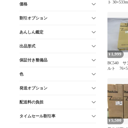
ト 30×53
価格
げ ベルト
割引オプション
あんしん鑑定
出品形式
1,999
¥
保証付き整備品
BC540 
ルト 76×
り 研磨 
色
120 A-325
発送オプション
配送料の負担
タイムセール割引率
5,500
¥