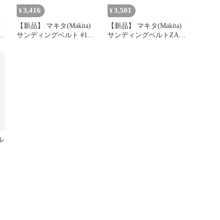
3,416
3,501
¥
¥
)
【新品】 マキタ(Makita)
【新品】 マキタ(Makita)
0
サンディングベルト #120
サンディングベルトZA40
6×533mm 鉄工用 (10枚入)
30X533mm (10枚入) A-
A-34556 1
51677 1
ル