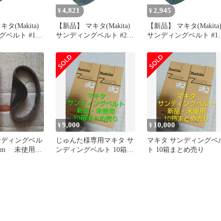
4,821
2,945
¥
¥
タ(Makita)
【新品】 マキタ(Makita)
【新品】 マキタ(Makita
ベルト #120
サンディングベルト #240
サンディングベルト #18
m 木工用 (5枚
76×533mm 木工用 (10枚
100×610mm 木工用 (5枚
 1
入) A-32546 1
入) A-24212 1
9,000
10,000
¥
¥
ンディングベル
じゅんた様専用マキタ サ
マキタ サンディングベ
33mm 未使用
ンディングベルト 10箱ま
ト 10箱まとめ売り
ダ替 240度
とめ売り