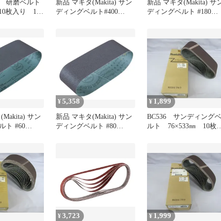
 研磨ベルト
新品 マキタ(Makita) サン
新品 マキタ(Makita) サ
 10枚入り 180
ディングベルト#400
ディングベルト #180
ト】
30X533mm 鉄工用 (10枚
100×610mm 木工用 (5枚
入) A-51982
入) A-24212
5,358
1,899
¥
¥
Makita) サン
新品 マキタ(Makita) サン
BC536 サンディング
ト #60
ディングベルト #80
ルト 76×533㎜ 10枚
m 木工用 (5枚
76×533mm 木工用 (10枚
り 研磨 木工用 粒
9
入) A-32493
150 A-32524
3,723
1,999
¥
¥