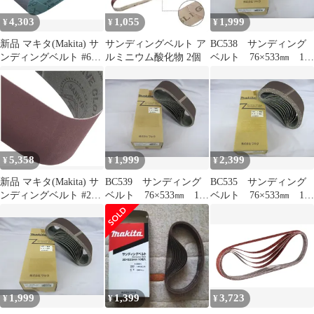
4,303
1,055
1,999
¥
¥
¥
新品 マキタ(Makita) サ
サンディングベルト ア
BC538 サンディング
ンディングベルト #60
ルミニウム酸化物 2個
ベルト 76×533㎜ 10
100×610mm 木工用 (5枚
枚入り 研磨 木工
入) A-24169
用 粒度80 A-32493
5,358
1,999
2,399
¥
¥
¥
新品 マキタ(Makita) サ
BC539 サンディング
BC535 サンディング
ンディングベルト #240
ベルト 76×533㎜ 10
ベルト 76×533㎜ 10
76×457mm 木工用 (10枚
枚入り 研磨 木工
枚入り 研磨 木工
入) A-19691
用 粒度100 A-32502
用 粒度40 A-32471
1,999
1,399
3,723
¥
¥
¥