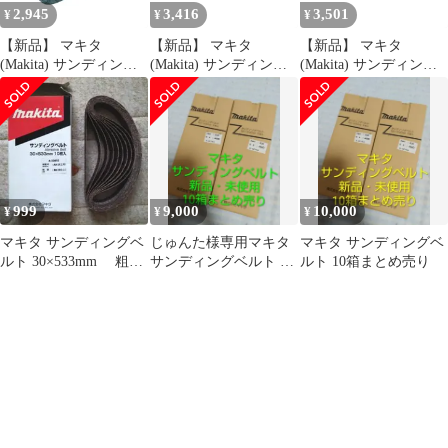
2,945
3,416
3,501
¥
¥
¥
【新品】 マキタ
【新品】 マキタ
【新品】 マキタ
(Makita) サンディング
(Makita) サンディング
(Makita) サンディング
ベルト #180
ベルト #120 6×533mm
ベルトZA40 30X533mm
100×610mm 木工用 (5枚
鉄工用 (10枚入) A-
(10枚入) A-51677 1
入) A-24212 1
34556 1
999
9,000
10,000
¥
¥
¥
マキタ サンディングベ
じゅんた様専用マキタ
マキタ サンディングベ
ルト 30×533mm 粗仕
サンディングベルト 10
ルト 10箱まとめ売り
上げ ベルトサンダ
箱まとめ売り
40度