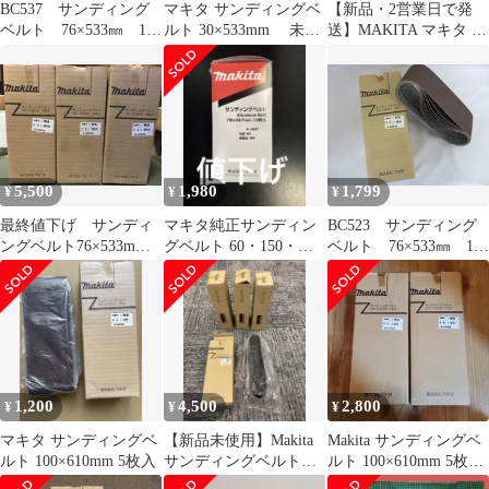
BC537 サンディング
マキタ サンディングベ
【新品・2営業日で発
ベルト 76×533㎜ 10
ルト 30×533mm 未使
送】MAKITA マキタ マ
枚入り 研磨 木工
用 ベルトサンダ替
キタ ベルト9X533AA80
用 粒度60 A-32487
240度
10本入 (A34469 7202)
5,500
1,980
1,799
¥
¥
¥
最終値下げ サンディ
マキタ純正サンディン
BC523 サンディング
ングベルト76×533mm
グベルト 60・150・
ベルト 76×533㎜ 10
10枚入り 100番【3セ
240・100 セット販売
枚入り 研磨 木工
ット】
用 粒度180 A-32530
1,200
4,500
2,800
¥
¥
¥
マキタ サンディングベ
【新品未使用】Makita
Makita サンディングベ
ルト 100×610mm 5枚入
サンディングベルト
ルト 100×610mm 5枚2
100×610mm 4箱セット
個セット 40:60