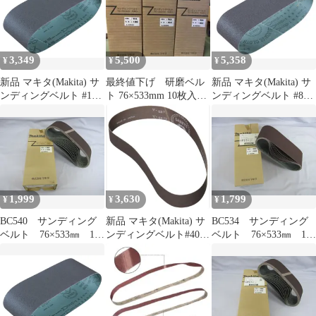
3,349
5,500
5,358
¥
¥
¥
新品 マキタ(Makita) サ
最終値下げ 研磨ベル
新品 マキタ(Makita) サ
ンディングベルト #180
ト 76×533mm 10枚入
ンディングベルト #80
100×610mm 木工用 (5枚
り 180番【3セット】
76×533mm 木工用 (10枚
入) A-24212
入) A-32493
1,999
3,630
1,799
¥
¥
¥
BC540 サンディング
新品 マキタ(Makita) サ
BC534 サンディング
ベルト 76×533㎜ 10
ンディングベルト#400
ベルト 76×533㎜ 10
枚入り 研磨 木工
30X533mm 鉄工用 (10
枚入り 研磨 木工
用 粒度120 A-32518
枚入) A-51982
用 粒度240 A-32546