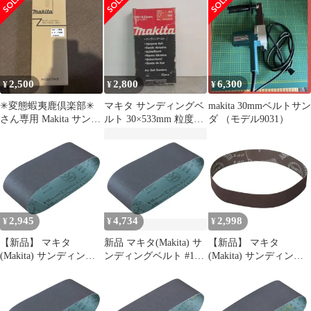
2,500
2,800
6,300
¥
¥
¥
✳︎変態蝦夷鹿倶楽部✳︎
マキタ サンディングベ
makita 30mmベルトサン
さん専用 Makita サンデ
ルト 30×533mm 粒度
ダ （モデル9031）
ィングベルト
100 純正
2,945
4,734
2,998
¥
¥
¥
【新品】 マキタ
新品 マキタ(Makita) サ
【新品】 マキタ
(Makita) サンディング
ンディングベルト #120
(Makita) サンディング
ベルト #240
100×610mm 木工用 (5枚
ベルト#180 30X533mm
100×610mm 木工用 (5枚
入) A-24197
鉄工用 (10枚入) A-
入) A-24228 1
51960 1