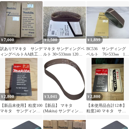
A-23852
ベルト
7,000
1,500
1,899
¥
¥
¥
訳あり‼️マキタ サンデ
マキタ サンディングベ
BC536 サンディング
ィングベルトAA鉄工用
ルト 30×533mm 120番 9
ベルト 76×533㎜ 10
2サイズ 10枚入×2箱セ
枚入(新品未使用品
枚入り 研磨 木工
ット
用 粒度150 A-32524
2,800
3,041
2,800
¥
¥
¥
【新品未使用】粒度100
【新品】 マキタ
【未使用品合計12本】
マキタ サンディング
(Makita) サンディング
粒度240 マキタ サン
ベルト
ベルト#400 30X533mm
ディングベルト
鉄工用 (10枚入) A-
51982 1