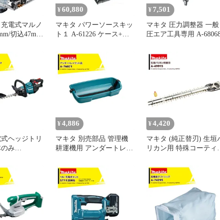
60,880
7,501
¥
¥
V 充電式マルノ
マキタ パワーソースキッ
マキタ 圧力調整器 一般
mm/切込47mm
ト１ A-61226 ケース+急
圧エア工具専用 A-6806
バッテリ・充電
速充電器
別売 無線連動
DC18RD+18V/6.0Ahバッ
S475DZ
テリBL1860Bx2個
4,886
4,420
¥
¥
電式ヘッジトリ
マキタ 別売部品 管理機
マキタ (純正替刃) 生垣
体のみ
耕運機用 アンダートレイ
リカン用 特殊コーティ
Z 刃物長
セット品 A-76071
グ刃 刃幅350mm 生垣替
大切断径18mm
刃 A-49915
角拝み刃仕様