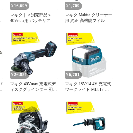
16,699
1,709
¥
¥
マキタ｜＜別売部品＞
マキタ Makita クリーナー
8
40Vmax用 バッテリアダ
用 純正 高機能フィルタ 1
プタ A-72241 PDC1200・
個 A-58207 カプセル式用
PDC01対応
交換用 消耗品 ごみパッ
ク A-58207
26,851
6,701
¥
¥
バ
マキタ 40Vmax 充電式デ
マキタ 18V/14.4V 充電式
ン
ィスクグラインダー 刃径
ワークライト ML817 本
100mm 本体のみ バッテ
体のみ 広範囲照射&コン
リ・充電器・ケース別売
パクトサイズ、USB出力
パドルスイッチ 無線連動
付
GA009GZ