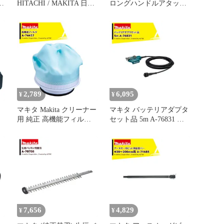
ン
HITACHI / MAKITA 日
ロングハンドルアタッチ
立 マキタ 電動工具 4点
メント
まとめ売り
MUM1100/1600/600/604D
他用 A-65800
2,789
6,095
¥
¥
マキタ Makita クリーナー
マキタ バッテリアダプタ
用 純正 高機能フィルタ
セット品 5m A-76831 適
A-74457 サイクロン一体
用モデル：UP180D
テリ
式用 交換用 消耗品 フィ
・
ルター A-74457
7,656
4,829
¥
¥