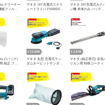
ita クリーナー
マキタ 18V充電式スクリ
マキタ 18V充電式カク
高機能フィルタ
ュードライバ FS600DZ
ン機 本体のみ バッテ
 サイクロン一体
本体のみ バッテリ・充電
リ・充電器別売
 消耗品 フィ
器別売
UT130DZ 攪拌
164
33,600
3,836
¥
¥
ta (5パック)
マキタ 丸型 充電式ラン
マキタ (純正替刃) 生垣
用 純正 フィ
ダムオービットサンダ
リカン用 特殊コーティ
-43963 カプ
BO001CGZ + バッテリア
グ刃 刃幅300mm 生垣替
交換用 消耗品
ダプタ1.6mコネクタ式 A-
刃 A-72394
-43963
77394 セット品 バッテ
リ・充電器別売