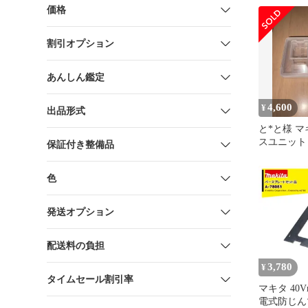
価格
割引オプション
あんしん鑑定
4,600
¥
出品形式
と*と様 マ
スユニット A
保証付き整備品
バー付き）
色
発送オプション
配送料の負担
3,780
¥
タイムセール割引率
マキタ 40V
電式防じん