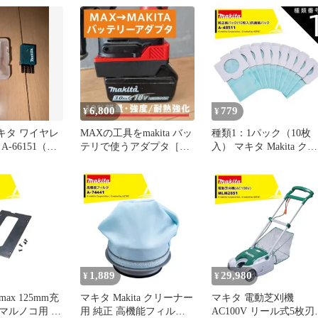
BL1020B A-73075 残量表
ノコ HS630D他用 純正 
示付
品 機械 電動 工具 メン
ナンス 修理 交換 消耗
予備
6,800
779
¥
¥
キタ ワイヤレ
MAXの工具をmakita バッ
種類1：1パック（10枚
-66151（カ
テリで使うアダプタ［新
入） マキタ Makita クリ
モデル］
ーナー用 純正 紙パック
10枚入 抗菌 A-48511 マ
タ掃除機紙パック マキ
紙パック マキタ掃除機
ック 大掃除 交換用 消
品 コードレス
1,889
29,980
¥
¥
max 125mm充
マキタ Makita クリーナー
マキタ 電動芝刈機
マルノコ用 ベ
用 純正 高機能フィルタ
AC100V リール式5枚刃