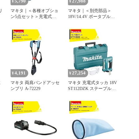
5,790
27,988
¥
¥
リ
マキタ｜＜各種オプショ
マキタ｜＜別売部品＞
ン5点セット＞充電式ク
18V/14.4V ポータブルバ
リーナー CL107FDSHW
ッテリチェッカ BTC04
刃
用 本体別売
A-61488
4,191
27,254
¥
¥
式
マキタ 両肩バンドアッセ
マキタ 充電式タッカ 18V
ンブリ A-72229
ST112DZK ステープル長
大
10mm/幅10mm バッテリ
ー・充電器別売 本体のみ
ケース付属 正規パッケー
ジ品