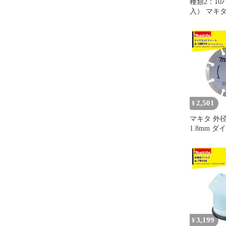
種類2：10
入） マキタ 
ーナー用 
10枚入 抗菌 
タ掃除機紙
紙パック 
ック 大掃除
品 コード
2,501
¥
マキタ 外径
1.8mm 
ール ネコポス
3,199
¥