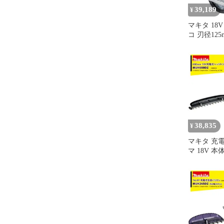
39,189
¥
マキタ 18
コ 刃径125
本体のみ 
器・ケース
AWS対応 H
38,835
¥
マキタ 充
マ 18V 本
MUH600D
600mm 最
両刃式 偏