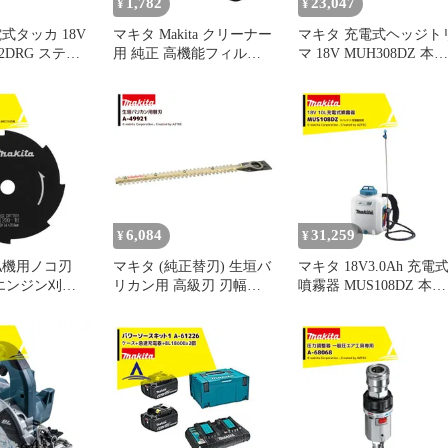
1,782
23,047
¥
¥
式タッカ 18V
マキタ Makita クリーナー
マキタ 充電式ヘッジト
312DRG ステー
用 純正 高機能フィルタ
マ 18V MUH308DZ 本体
/幅12mm バ
EX 1個 A-68971 カプセル
のみ 刃物長300mm 最大
860B+充電器
式用 交換用 消耗品 ごみ
切断径18mm 偏角拝み
+ケース付 正規パ
パック A-68971
仕様
6,084
31,259
¥
¥
払機用ノコ刃
マキタ (純正替刃) 生垣バ
マキタ 18V3.0Ah 充電
刃 エンジン刈払
リカン用 高級刃 刃幅
噴霧器 MUS108DZ 本体
300mm 生垣替刃 A-49921
のみ タンク容量10L 最
232D/MUX362
圧力0.5MPa コードレス
用 A-00701
噴霧器