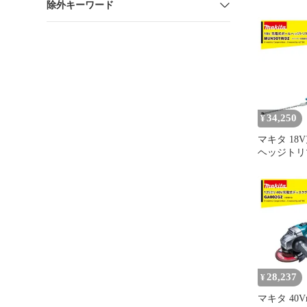
除外キーワード
ースプレー
78081
34,250
¥
マキタ 18
ヘッジトリ
刃物長500
バッテリ充
MUN501W
28,237
¥
マキタ 40V