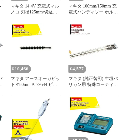
ハ
マキタ 14.4V 充電式マル
マキタ 100mm/150mm 充
ノコ 刃径125mm/切込
電式ハンディソー ホルス
47mm 本体のみ バッテ
タ A-76314 ベルト装着タ
リ・充電器・ケース別売
イプ
HS472DZ
10,466
4,577
¥
¥
バ
マキタ アースオーガビッ
マキタ (純正替刃) 生垣バ
ン
ト Φ80mm A-79544 ビッ
リカン用 特殊コーティン
ト用品標準付属
グ刃 刃幅350mm 生垣替
刃 A-42248