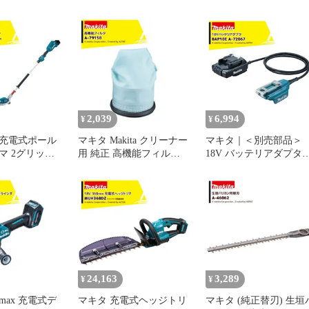
トセット品 A-
A-7441 サイクロン一体式
電源コード式 刈込幅
用 交換用 消耗品 フィル
280mm/高さ5-55mm
ター A-74441
MLM2851 芝刈り機
2,039
6,994
¥
¥
V充電式ポール
マキタ Makita クリーナー
マキタ｜＜別売部品＞
マ 2グリップ
用 純正 高機能フィルタ
18V バッテリアダプタ
mm 本体のみ
A-79158 サイクロン一体
BAP18E A-72067 バッテ
電器別売
式用 交換用 消耗品 フィ
リボタン側コード
DZ
ルター A-79158
24,163
3,289
¥
¥
max 充電式デ
マキタ 充電式ヘッジトリ
マキタ (純正替刃) 生垣