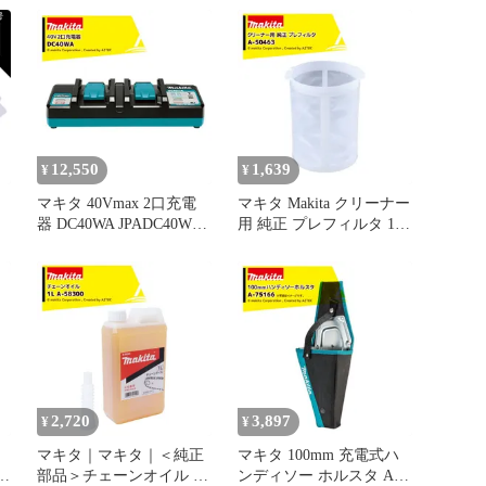
部
テ
品
12,550
1,639
¥
¥
マキタ 40Vmax 2口充電
マキタ Makita クリーナー
器 DC40WA JPADC40WA
用 純正 プレフィルタ 1個
2口タイプ 40V対応
A-79136 カプセル式用 交
キ
換用 消耗品 ごみパック
タ
パ
耗
2,720
3,897
¥
¥
マキタ｜マキタ｜＜純正
マキタ 100mm 充電式ハ
部品＞チェーンオイル A-
ンディソー ホルスタ A-