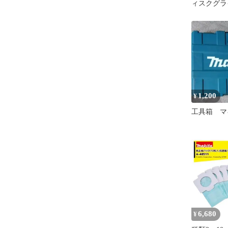
ィスクグラ
125mm 
リ・充電器
スライドス
動 GA002G
1,200
¥
工具箱 マ
6,680
¥