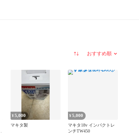
並び替え
5,000
5,000
¥
¥
マキタ製
マキタ18v インパクトレ
ンチTW450
ル