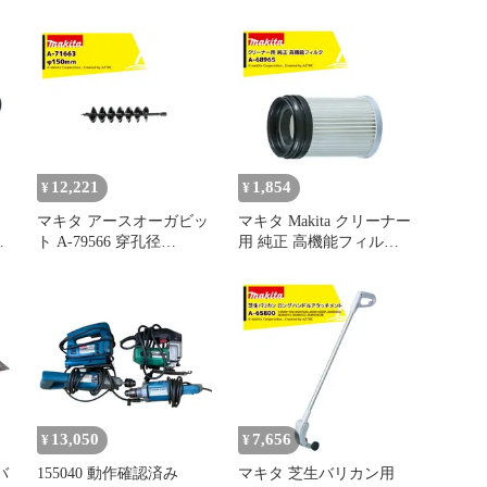
58300 チェーン刃潤滑用
75166 ベルト装着タイプ
1L
12,221
1,854
¥
¥
マキタ アースオーガビッ
マキタ Makita クリーナー
ト A-79566 穿孔径
用 純正 高機能フィルタ 1
φ150mm 全長800mm 有効
個 A-79120 カプセル式用
長550mm
交換用 消耗品 ごみパッ
ク A-79120
13,050
7,656
¥
¥
バ
155040 動作確認済み
マキタ 芝生バリカン用