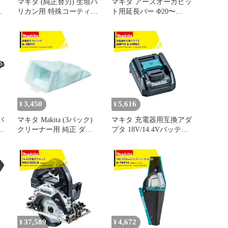
マキタ (純正替刃) 生垣バ
マキタ アースオーガビッ
タ
リカン用 特殊コーティン
ト用延長バー Φ20〜
グ刃 刃幅400mm 生垣替
200mm用 A-79267 全長
刃 A-70708
540mm ビット用品標準付
属
3,450
5,616
¥
¥
バ
マキタ Makita (3パック)
マキタ 充電器用互換アダ
ン
クリーナー用 純正 ダス
プタ 18V/14.4Vバッテリ
トバッグ 1枚入 A-58257
変換 ADP10 A-69967 ※バ
ダストパック 交換用 消
ッテリは別売です。
耗品 ごみパックA-58257
37,589
4,672
¥
¥