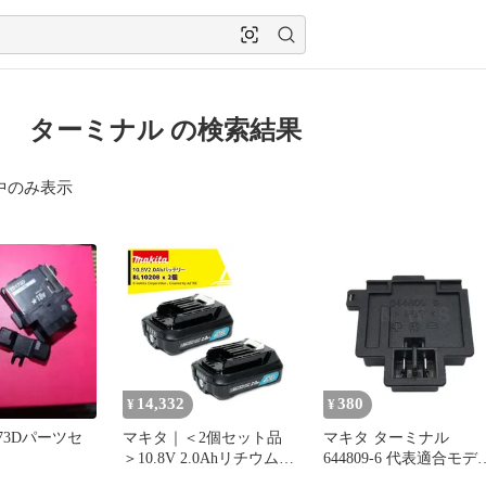
 ターミナル の検索結果
中のみ表示
14,332
380
¥
¥
73Dパーツセ
マキタ｜＜2個セット品
マキタ ターミナル
＞10.8V 2.0Ahリチウムイ
644809-6 代表適合モデ
オンバッテリ スライド式
ル：165ｍｍ 充電式マ