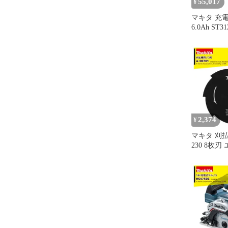
55,017
¥
マキタ 充電
6.0Ah ST
プル長13mm
ッテリBL1
DC18RF
ッケージ品
2,374
¥
マキタ 刈
230 8枚
機全機種：
MBC231D/
D/MBC230D