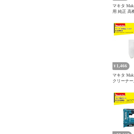
マキタ Mak
用 純正 
A-79164
式用 交換用
ルター A-79
1,466
¥
マキタ Maki
クリーナー
ルタ 1枚入 A
セル式用 
ごみパック A