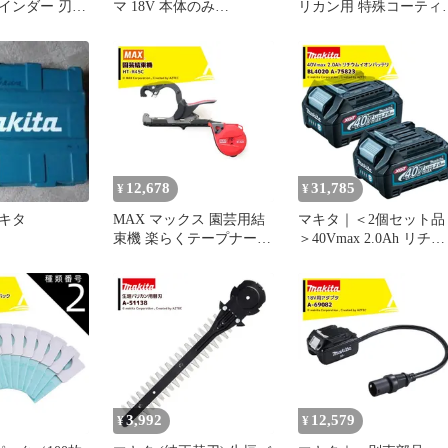
インダー 刃径
マ 18V 本体のみ
リカン用 特殊コーティ
本体のみ バッテ
MUH368DZ 刃物長
グ刃 刃幅230mm 生垣替
・ケース別売
360mm 最大切断径18mm
刃 A-46062
イッチ 無線連
偏角拝み刃仕様
Z
12,678
31,785
¥
¥
キタ
MAX マックス 園芸用結
マキタ｜＜2個セット品
束機 楽らくテープナー
＞40Vmax 2.0Ah リチウ
HT-R45C 本体のみ
ムイオンバッテリ
BL4020 A-75823 バッ
ー残量表示付き ＜純正
箱付＞
3,992
12,579
¥
¥