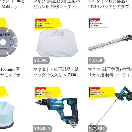
パック（100枚
マキタ (純正替刃) 生垣バ
マキタ｜＜別売部品＞
Makita クリ
リカン用 特殊コーティン
18V用 バッテリアダプ
純正 紙パック
グ刃 刃幅260mm 生垣替
A-69082 PDC01対応
A-48511 マキ
刃 A-51138
パック マキタ
マキタ掃除機パ
 交換用 消耗
レス
3,386
3,758
¥
¥
105mm×厚
マキタ｜＜純正部品＞紙
マキタ (純正替刃) 生垣
ダイヤモンドホイ
パック10枚入り A-70007
リカン用 特殊コーティ
便 A-18839
適合品番：
グ刃 刃幅260mm 生垣替
VC665DZ/VC660DZ
刃 A-63753
26,885
27,100
¥
¥