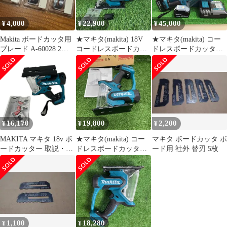
4,000
22,900
45,000
¥
¥
¥
Makita ボードカッタ用
★マキタ(makita) 18V
★マキタ(makita) コー
ブレード A-60028 2枚入
コードレスボードカッ
ドレスボードカッタ
3個セット ①
タ SD180DZ 本体のみ
SD180DRGX【町田店】
【戸田店】
16,170
19,800
2,200
¥
¥
¥
MAKITA マキタ 18v ボ
★マキタ(makita) コー
マキタ ボードカッタ ボ
ードカッター 取説・替
ドレスボードカッタ
ード用 社外 替刃 5枚
刃付 ※バッテリー、充
SD180DZ【川崎店】
電器無し SD180D ブル
ー
1,100
18,280
¥
¥