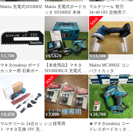
Makita 充電式SD180DZ
Makita 充電式ボードカ
マルチツール 替刃
ッタ SD180DZ 本体
34×40 OIS 交換用ブレ
ード カットソー 先端工
具 木材 金属 プラスチ
ック 石膏ボード 切断
DIY 電動工具 マルチカ
ッター対応 リフォーム
工作 大工工具 補修 作
業工具 高耐久 摩耗に強
1,700
65,620
13,500
¥
¥
¥
い 汎用タイプ 工具アク
セサリー
マキタ(makita) ボード
【未使用品】マキタ
Makita MC300DZ コン
カッター用 石膏ボード
SD180DRGX 充電式 ボ
パクトカッタ
用ブレード（2枚入り）
ードカッタ 18V フルセ
A-60028
ット [3990]
8,450
3,800
20,700
¥
¥
¥
マルチツール 24点セッ
いと様専用
★マキタ(makita) コー
ト マキタ互換 18V 充電
ドレスボードカッタ