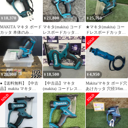
18,370
21,800
25,760
¥
¥
¥
MAKITA マキタ ボード
マキタ(makita) コード
★マキタ(makita) コー
カッタ 本体のみ
レスボードカッタ
ドレスボードカッタ
SD180D
SD180DZ【桶川店】
SD180DZ 18V 動作確認
済【川口店】
20,900
18,500
4,950
¥
¥
¥
●【送料無料】【中古
【中古品】マキタ
Makita/マキタ ボード穴
品】makita マキタ
(makita) コードレスボ
あけカッタ 穴径3/6mm
SD180D 充電式ボード
ードカッタ
3706 単相100V ●137672
カッタ ブレード付属
SD180DZ【所沢店】
18V対応 ※バッテリ・
充電器別売 【沖縄/離島
を除く】【ハンズクラ
フト久留米上津BP店】