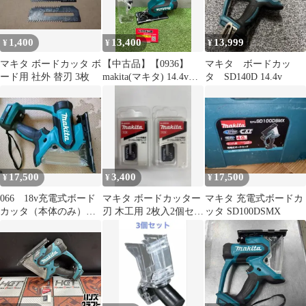
1,400
13,400
13,999
¥
¥
¥
マキタ ボードカッタ ボ
【中古品】【0936】
マキタ ボードカッ
ード用 社外 替刃 3枚
makita(マキタ) 14.4v充
タ SD140D 14.4v
電式ボードカッタ (本
体のみ) SD140DZ
IT0LIO6ABUDT
17,500
3,400
17,500
¥
¥
¥
066 18v充電式ボード
マキタ ボードカッター
マキタ 充電式ボードカ
カッタ（本体のみ）
刃 木工用 2枚入2個セッ
ッタ SD100DSMX
SD180DZブランド：マ
ト 新品未使用
キタ