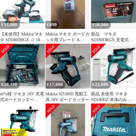
53,000
890
50,000
¥
¥
¥
【未使用】Makita/マキ
Makita マキタ ボードカ
新品 マキタ
タ SD180DRGX ☆ 18v
ッタ用ブレード A-
SD180DRGX 充電式ボ
充電式ボードカッタ
60028
ードカッター
[IT_VQVDS][知立]
[M04]
20,100
17,000
22,080
¥
¥
¥
m*u様 マキタ 18V 充電
Makita SD180D 電動工
新品 未使用 マキタ
式ボードカッター
具 18V ボードカッター
SD180DZ 本体のみ 充
SD180D【動作確認済・
電式 ボードカッター
ケース