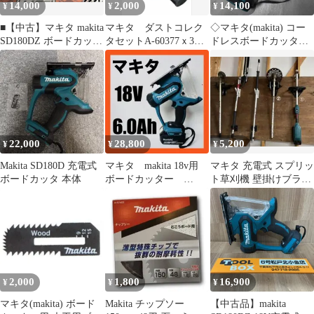
14,000
2,000
14,100
¥
¥
¥
■【中古】マキタ makita
マキタ ダストコレク
◇マキタ(makita) コー
SD180DZ ボードカッタ
タセットA-60377ｘ3個
ドレスボードカッタ
18V カッター付き バッ
セット 新品
SD140DZ【草加店】
テリー・充電器別売り
【ハンズクラフト宮崎
新名爪店】
22,000
28,800
5,200
¥
¥
¥
Makita SD180D 充電式
マキタ makita 18v用
マキタ 充電式 スプリッ
ボードカッタ 本体
ボードカッター
ト草刈機 壁掛けブラケ
SD180DZ 6Ah 送料無料
ット 18V 36V 40V 共通
2,000
1,800
16,900
¥
¥
¥
マキタ(makita) ボード
Makita チップソー
【中古品】makita