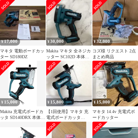
式 電動カッター 多機能
SD180DZ【草加店】
工具 ツール コードレス
OIS規格 金属 木材 カッ
ト 研磨 剥離
17,000
30,000
32,000
¥
¥
¥
マキタ 電動ボードカッ
Makita マキタ 全ネジカ
コズ様 リクエスト 2点
ター SD180DZ
ッター SC102D 本体の
まとめ商品
み
15,000
15,800
15,000
¥
¥
¥
Makita 充電式ボードカ
【1回使用】マキタ 充
マキタ 14.4v 充電式ボ
ッタ SD140DRX 本体の
電式ボードカッタ
ードカッター
み
SD180DZ 本体