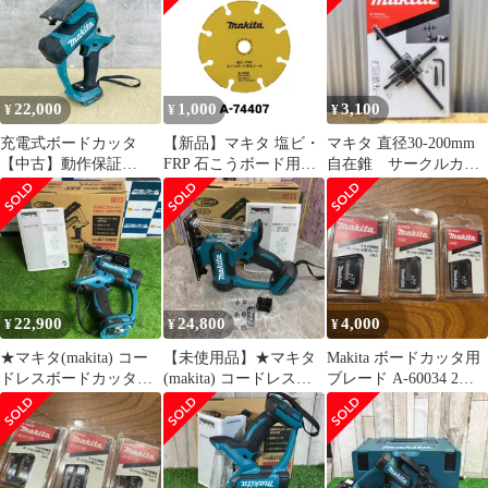
22,000
1,000
3,100
¥
¥
¥
充電式ボードカッタ
【新品】マキタ 塩ビ・
マキタ 直径30-200mm
【中古】動作保証
FRP 石こうボード用ホ
自在錐 サークルカッ
makita マキタ 18V
イール A-74407
ター 自在ホールカッタ
SD180D グリーン コー
ー合金鋼
ドレス 充電式 本体のみ
石こうボード/517183
22,900
24,800
4,000
¥
¥
¥
★マキタ(makita) コー
【未使用品】★マキタ
Makita ボードカッタ用
ドレスボードカッタ
(makita) コードレスボ
ブレード A-60034 2枚
SD180DZ【草加店】
ードカッタ
3個セット ②
SD180DZ【八潮店】