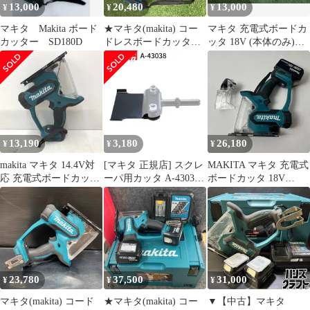
13,000
20,480
13,000
¥
¥
¥
マキタ Makita ボード
★マキタ(makita) コー
マキタ 充電式ボードカ
カッター SD180D
ドレスボードカッタ
ッタ 18V (本体のみ)
SD180DZ【川崎店】
SD180DZ 大工道具 中
古品
13,190
3,180
26,180
¥
¥
¥
makita マキタ 14.4V対
[マキタ 正規店] スクレ
MAKITA マキタ 充電式
応 充電式ボードカッタ
ーパ用カッタ A-43038
ボードカッタ 18V
本体のみ SD140D 中古
スクレーパー
SD180D ブルー
23,780
37,500
31,000
¥
¥
¥
マキタ(makita) コード
★マキタ(makita) コー
▼【中古】マキタ