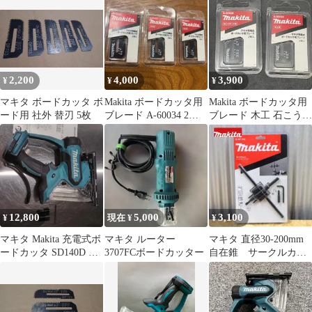
用
2,200
4,000
3,900
¥
¥
¥
マキタ ボードカッタ ボ
Makita ボードカッタ用
Makita ボードカッタ用
ード用 社外 替刃 5枚
ブレード A-60034 2枚入
ブレード 木工 石こうボ
3個セット ①
ード
12,800
5,000
3,100
¥
現在 ¥
¥
マキタ Makita 充電式ボ
マキタ ルーター
マキタ 直径30-200mm
ードカッタ SD140D 本
3707FCボードカッター
自在錐 サークルカッ
体
ター 自在ホールカッタ
ー合金鋼