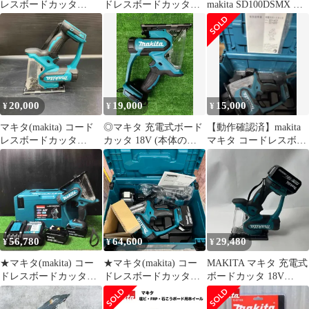
レスボードカッタ
ドレスボードカッタ
makita SD100DSMX 充
SD180DZ【川越店】
SD140DRGX【鴻巣店】
電式ボードカッタ
10.8V ケース・充電
器・バッテリ2個付
20,000
19,000
15,000
¥
¥
¥
マキタ(makita) コード
◎マキタ 充電式ボード
【動作確認済】makita
レスボードカッタ
カッタ 18V (本体のみ)
マキタ コードレスボー
SD180DZ【川越店】
SD180DZ モータ異音無
ドカッター SD180D
し、動作確認済み
56,780
64,600
29,480
¥
¥
¥
★マキタ(makita) コー
★マキタ(makita) コー
MAKITA マキタ 充電式
ドレスボードカッタ
ドレスボードカッタ
ボードカッタ 18V
SD180DRGX フルセッ
SD180DRGX【八潮店】
SD180DZ グリーン バ
ト【岩槻店】
ッテリー1個付