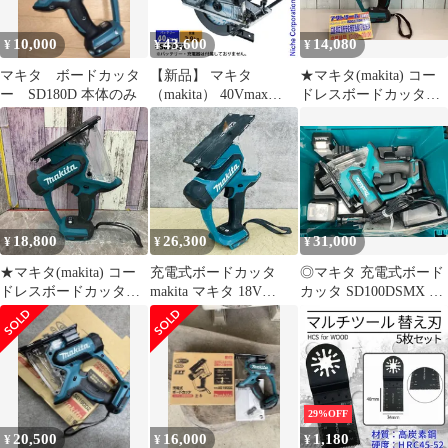
10,000
43,600
14,080
¥
¥
¥
マキタ ボードカッタ
【新品】 マキタ
★マキタ(makita) コー
ー SD180D 本体のみ
（makita） 40Vmax
ドレスボードカッタ
150mm充電式チップソ
SD180DZ
ーカッタ 本体のみ
CS004GZ 工具 電動 切
断 カッター
18,800
26,300
31,000
¥
¥
¥
★マキタ(makita) コー
充電式ボードカッタ
◎マキタ 充電式ボード
ドレスボードカッタ
makita マキタ 18V
カッタ SD100DSMX バ
SD180DZ【八潮店】
SD180D グリーン コー
ッテリ2個、充電器、ケ
ドレス 充電式 本体のみ
ース付 モータ異音無
石こうボード 【中古】
し、動作確認済み
動作保証/517188
29%OFF
20,500
16,000
1,180
¥
¥
¥