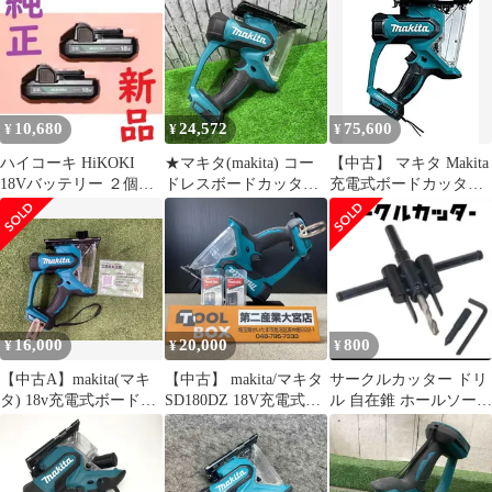
10,680
24,572
75,600
¥
¥
¥
ハイコーキ HiKOKI
★マキタ(makita) コー
【中古】 マキタ Makita
18Vバッテリー ２個
ドレスボードカッタ
充電式ボードカッタ
BSL1820M 新品 純正品
18V SD180DZ【川口
14.47V 5.0Ah
店】
SD140DRTX
16,000
20,000
800
¥
¥
¥
【中古A】makita(マキ
【中古】 makita/マキタ
サークルカッター ドリ
タ) 18v充電式ボードカ
SD180DZ 18V充電式ボ
ル 自在錐 ホールソー
ッタ (本体のみ)
ードカッタ【203】
木工 穴あけ
SD180DZ