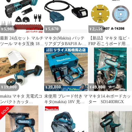
5,980
5,670
2,400
¥
¥
¥
最新 24点セット マルチ
マキタ(Makita) バッテ
【新品】マキタ 塩ビ・
ツール マキタ互換 18V
リアダプタBAP18 A-
FRP 石こうボード用ホ
充電式 電動カッター 多
65165
イール A-74407／磁器
機能ツール 工具 コード
タイル用ダイヤモンド
レス OIS規格 金属 木材
ホイール A-74398 2点
カット 研磨 剥離1123
ット
19,000
39,800
49,800
¥
¥
¥
makita マキタ 充電式コ
未使用 ブレード付き マ
マキタ14.4vボードカッ
ンパクトカッタ
キタ(makita) 18V 充電
ター SD140DRGX
MC300DZ 18V 76ｍｍ
式ボードカッター
バッテリ・充電器別売
SD180DRG A-60034
石こうボード 切断 コー
【中古】【船橋馬込
ドレス 電動工具 未使用
店】
★ DT1547