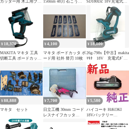
カッター用 木工用ブレ
150mm 48刃 石こうボ
SD180DZ 18V充電式ボ
ード（2枚入り） A-
ード用
ードカッタ本体のみ
60034
【204】
18,370
4,100
18,000
¥
¥
¥
MAKITA マキタ 工具
マキタ ボードカッタ ボ
26g-798x【中古】makita
切断工具 ボードカッタ
ード用 社外 替刃 10枚
ﾏｷﾀ 18V 充電式ﾎﾞｰ
ー コードレス式 18v
ﾄﾞｶｯﾀ SD180D 本体
58646 SD180D ブルー
のみ
88,888
7,700
5,580
¥
¥
¥
マキタ セット
日立工機 30mm コード
ハイコーキ HiKOKI
レスナイフカッタ
18Vバッテリー
CK14DSL バッテリー
BSL1820M 電動工具 純
充電器付
正品