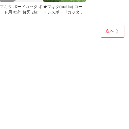
マキタ ボードカッタ ボ
★マキタ(makita) コー
ード用 社外 替刃 2枚
ドレスボードカッタ
SD180DZ【草加店】
次へ