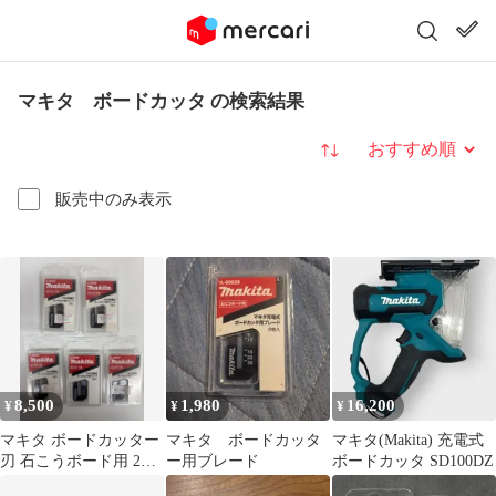
マキタ ボードカッタ の検索結果
並び替え
販売中のみ表示
8,500
1,980
16,200
¥
¥
¥
マキタ ボードカッター
マキタ ボードカッタ
マキタ(Makita) 充電式
刃 石こうボード用 2枚
ー用ブレード
ボードカッタ SD100DZ
入5個セット 新品未使