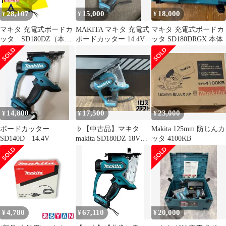
28,107
15,000
18,000
¥
¥
¥
マキタ 充電式ボードカ
MAKITA マキタ 充電式
マキタ 充電式ボードカ
ッタ SD180DZ（本体
ボードカッター 14.4V
ッタ SD180DRGX 本体
のみ）
14,800
17,500
23,000
¥
¥
¥
ボードカッター
♭【中古品】マキタ
Makita 125mm 防じんカ
SD140D 14.4V
makita SD180DZ 18V充
ッタ 4100KB
電式ボードカッタ 本体
のみ【熊本けやき通り
店】
4,780
67,110
20,000
¥
¥
¥