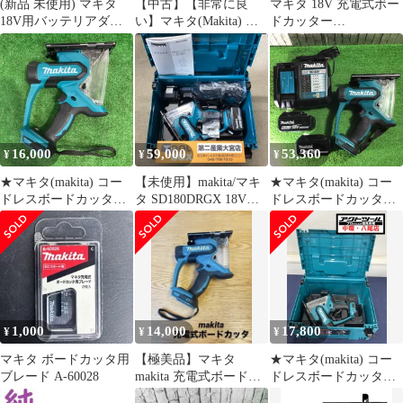
(新品 未使用) マキタ
【中古】【非常に良
マキタ 18V 充電式ボー
18V用バッテリアダプ
い】マキタ(Makita) 充
ドカッター
タ(BAP18/バッテリリア
電式ボードカッタ
SD180DRTX ケース付
側コード)BAP18 バッテ
14.4V (本体のみ)
き
リ・充電器別売
SD140DZ ggw725x
0088381486293
16,000
59,000
53,360
¥
¥
¥
★マキタ(makita) コー
【未使用】makita/マキ
★マキタ(makita) コー
ドレスボードカッタ
タ SD180DRGX 18V充
ドレスボードカッタ
SD180DZ【町田店】
電式ボードカッタ
SD180DRGX【川口店】
【203】
1,000
14,000
17,800
¥
¥
¥
マキタ ボードカッタ用
【極美品】マキタ
★マキタ(makita) コー
ブレード A-60028
makita 充電式ボードカ
ドレスボードカッタ
ッタ SD180D 18V
SD180DZ【八尾店】