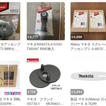
具 メンテナン
換 消耗 予備
6,777
6,800
¥
¥
ッタアッセンブ
マキタMAKITA A-65545
Makita マキタ スクレー
0 75-M8Rセット
TMA047 BIM5枚入
アッセンブリ A-68155 2
D
個セット
750
5,494
¥
¥
) マキタ 回転
マキタ クランク
新品 マキタ(Makita) ガ
24ANW
165734-3 MUH4651
ドバー６ A-76299