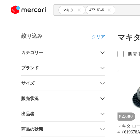
ンツにスキップ
マキタ
422163-6
絞り込み
マキタ 
クリア
カテゴリー
販売
ブランド
サイズ
販売状況
出品者
2,600
¥
マキタ ロータ
商品の状態
4（61967
ト ドライバ