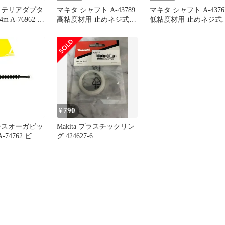
ッテリアダプタ
マキタ シャフト A-43789
マキタ シャフト A-4376
m A-76962 適
高粘度材用 止めネジ式
低粘度材用 止めネジ式
P180D
M12 カクハン機用 makita
M12 カクハン機用 makit
正規品 純正品 撹拌機 撹
正規品 純正品 撹拌機 
拌 かくはん機 かくはん
拌 かくはん機 かくはん
アクセサリ アタッチメン
アクセサリ アタッチメ
ト 部品 交換
ト 部品 交換
790
¥
ースオーガビッ
Makita プラスチックリン
A-74762 ビッ
グ 424627-6
付属