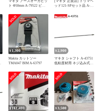
マキタ アースオーガビッ
[マキタ 正規店] トリマヘ
ト Φ50mm A-79522 ビッ
ッド121-SPセット品 A-
ト用品標準付属
75568
1,300
2,900
¥
¥
Makita カットソー
マキタ シャフト A-43751
K
TMA047 BIM A-63797
低粘度材用 ネジ込み式
M12 カクハン機用 makita
正規品 純正品 撹拌機 撹
拌 かくはん機 かくはん
アクセサリ アタッチメン
ト 部品 交換
161,400
3,500
¥
¥