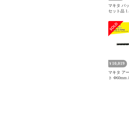
マキタ バ
セット品 1.4
用モデル：U
10,019
¥
マキタ ア
ト Φ60mm 
ト用品標準