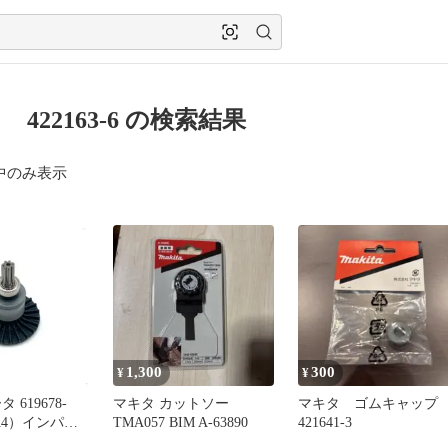
422163-6 の検索結果
中のみ表示
1,300
300
¥
¥
 619678-
マキタ カットソー
マキタ ゴムキャップ
8A4）インパク
TMA057 BIM A-63890
421641-3
 純正 部品 機