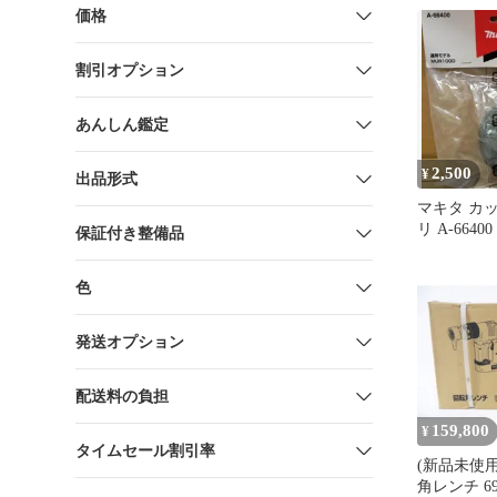
械 電動 工
価格
ス 修理 交
割引オプション
あんしん鑑定
2,500
¥
出品形式
マキタ カ
リ A-6640
保証付き整備品
品 MUR100
色
発送オプション
配送料の負担
159,800
¥
タイムセール割引率
(新品未使用
角レンチ 69