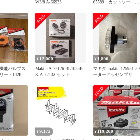
W3/8 A-66933
65589 カットソー
TMA061HM
12,000
1,800
¥
¥
機能バルブス
Makita A-72126 BL1055B
マキタ makita 125931-3
ート142850-
& A-72132 セット
ーターアッセンブリ
 10枚
9,172
119,200
¥
¥