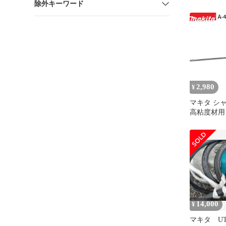
除外キーワード
0088381607
2,980
¥
マキタ シャフ
高粘度材用
M12 カクハ
正規品 純正
拌 かくは
アクセサリ
ト 部品 交
14,000
¥
マキタ UT