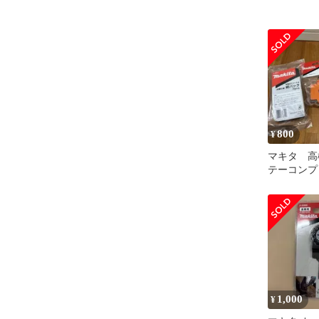
800
¥
マキタ 高
テーコンプリ
6 紙パック
1,000
¥