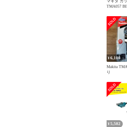
マキタ カ
TMA057 BI
6,100
¥
Makita TM
り
5,502
¥