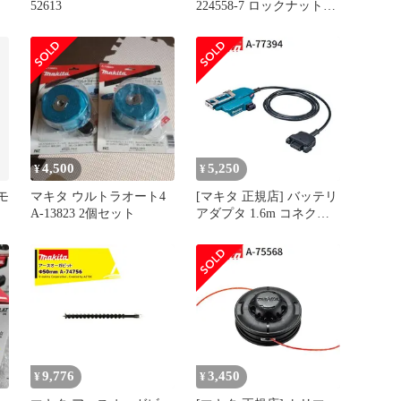
52613
224558-7 ロックナット
10-30 9533B
4,500
5,250
¥
¥
 モ
マキタ ウルトラオート4
[マキタ 正規店] バッテリ
A-13823 2個セット
アダプタ 1.6m コネクタ
式 A-77394 makita 純正 パ
ーツ 部品 正規品 おすす
め 便利
9,776
3,450
¥
¥