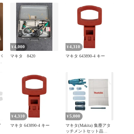
4,000
4,310
¥
¥
パ
マキタ 8420
マキタ 643890-4 キー
4,310
5,000
¥
¥
イ
マキタ 643890-4 キー
マキタ(Makita) 集塵アタ
ッチメントセット品