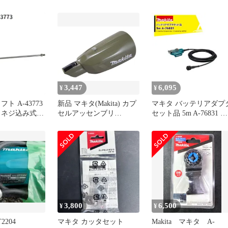
216
460ﾐﾘ 生垣バリカン他
用 純正 部品 機械 電動
工具 メンテナンス 修理
交換 消耗品 予備 生垣バ
リカン 充電式ポールバリ
カン ヘッジトリマ 草刈
園芸
3,447
6,095
¥
¥
ト A-43773
新品 マキタ(Makita) カプ
マキタ バッテリアダプ
 ネジ込み式
セルアッセンブリ
セット品 5m A-76831 適
ン機用 makita
136654-8
用モデル：UP180D
品 撹拌機 撹
ん機 かくはん
 アタッチメン
換
3,800
6,500
¥
¥
2204
マキタ カッタセット
Makita マキタ A-