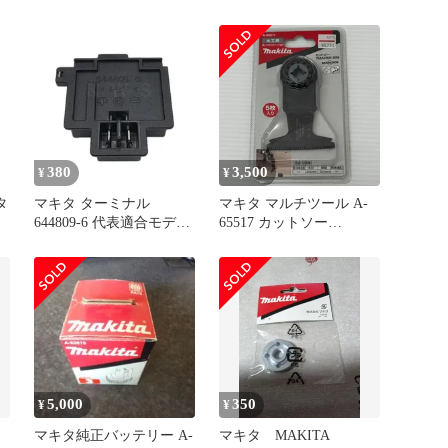
196860-7
380
3,500
¥
¥
タ
マキタ ターミナル
マキタ マルチツール A-
644809-6 代表適合モデ
65517 カットソー
ル：165ｍｍ 充電式マル
TMA055BIM 未開封品
ノコ HS630D他用 純正 部
smkogu096539
品 機械 電動 工具 メンテ
ナンス 修理 交換 消耗品
予備
5,000
350
¥
¥
マキタ純正バッテリー A-
マキタ MAKITA