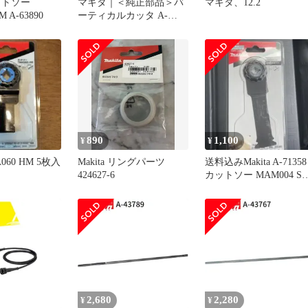
ットソー
マキタ｜＜純正部品＞バ
マキタ、12.2
M A-63890
ーティカルカッタ A-
76249
890
1,100
¥
¥
A060 HM 5枚入
Makita リングパーツ
送料込みMakita A-71358
424627-6
カットソー MAM004 S
一枚
2,680
2,280
¥
¥