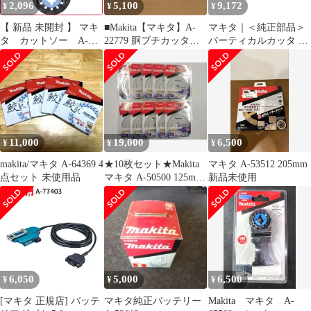
2,096
5,100
9,172
¥
¥
¥
【 新品 未開封 】 マキ
■Makita【マキタ】A-
マキタ｜＜純正部品＞
タ カットソー A-
22779 胴ブチカッタ
バーティカルカッタ A-
63909 未使用 送料無料
A25-3073、A25-3074
76249
11,000
19,000
6,500
¥
¥
¥
makita/マキタ A-64369 4
★10枚セット★Makita
マキタ A-53512 205mm
点セット 未使用品
マキタ A-50500 125mm
新品未使用
タフコートチッ
6,050
5,000
6,500
¥
¥
¥
[マキタ 正規店] バッテ
マキタ純正バッテリー
Makita マキタ A-