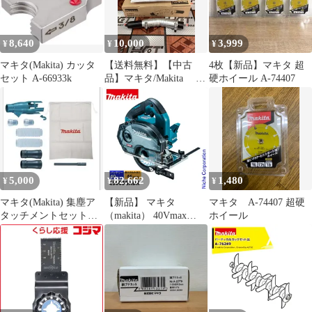
8,640
10,000
3,999
¥
¥
¥
マキタ(Makita) カッタ
【送料無料】【中古
4枚【新品】マキタ 超
セット A-66933k
品】マキタ/Makita A-
硬ホイール A-74407
75079 角度変更アタ
ッチメント【ハンズク
ラフト島根出雲】
5,000
82,662
1,480
¥
¥
¥
マキタ(Makita) 集塵ア
【新品】 マキタ
マキタ A-74407 超硬
タッチメントセット品
（makita） 40Vmax
ホイール
196860-7
125mm充電式チップソ
ーカッタ バッテリー ・
充電器付き
CS003GRDX