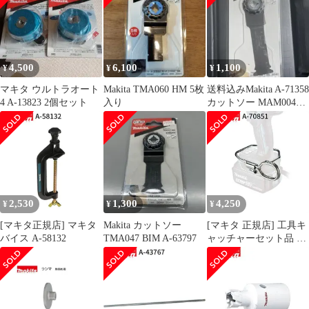
4,500
6,100
1,100
¥
¥
¥
マキタ ウルトラオート
Makita TMA060 HM 5枚
送料込みMakita A-71358
4 A-13823 2個セット
入り
カットソー MAM004
SK一枚
2,530
1,300
4,250
¥
¥
¥
[マキタ正規店] マキタ
Makita カットソー
[マキタ 正規店] 工具キ
バイス A-58132
TMA047 BIM A-63797
ャッチャーセット品 A-
70851