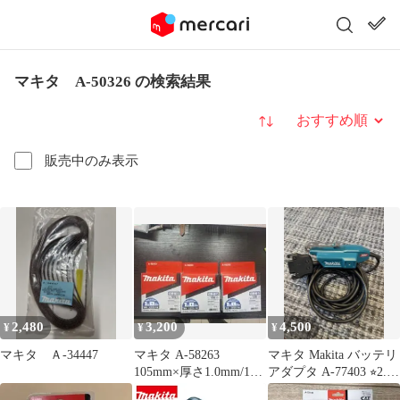
マキタ A-50326 の検索結果
並び替え
販売中のみ表示
2,480
3,200
4,500
¥
¥
¥
マキタ Ａ-34447
マキタ A-58263
マキタ Makita バッテリ
105mm×厚さ1.0mm/10
アダプタ A-77403 ⭐︎2.3
枚入 3セット
回使用⭐︎