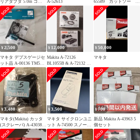
リアダプタ 5.0m コネ
A-52613
65589 カットソー
クタ式 A-77403 makita
TMA061HM
純正 パーツ 部品 正規
品 おすすめ 便利
2,500
12,000
50,000
¥
¥
¥
マキタ デプスゲージセ
Makita A-72126
マキタ
ット品 A-00136 TM53D
BL1055B & A-72132 セ
用
ット
3,480
3,500
700
¥
¥
¥
マキタ(Makita) カッタ
マキタ サイクロンユニ
新品 Makita A-43963 5
(スクレーパ) A-43038 5
ット A-74500 スノーホ
個セット
個セット
ワイト