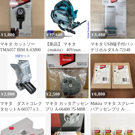
1,000
37,139
3,480
¥
¥
¥
マキタ カットソー
【新品】 マキタ
マキタ USB端子付バッ
TMA057 BIM A-63890
（makita） 40Vmax
テリホルダA A-72148
125mm充電式チップソ
ーカッタ 本体のみ
CS003GZ
2,000
2,500
6,800
¥
¥
¥
マキタ ダストコレク
マキタ カッタアッセン
Makita マキタ スクレー
タセットA-60377ｘ3個
ブリ A-66400 75-M8Rセ
パアッセンブリ A-
セット 新品
ット品 MUR100D
68155 2個セット