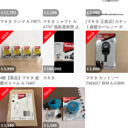
12,782
2,280
2,980
¥
¥
¥
マキタ ランマ A-19875
マキタ シャフト A-
[マキタ 正規店] カチッ
43767 低粘度材用 止め
ト超硬ホールソー ボデ
ネジ式 M12 カクハン機
ィのみ 片刃仕様 A-
用 makita 正規品 純正品
36996(14mm) A-
撹拌機 撹拌 かくはん機
37007(15mm) A-
かくはん アクセサリ ア
37013(16mm) A-
タッチメント 部品 交換
37029(17mm) A-
37035(18mm) A-
37041(19mm) A-
3,999
106,000
1,000
¥
¥
¥
37057(20mm)
4枚【新品】マキタ 超
マキタ
マキタ カットソー
硬ホイール A-74407
TMA057 BIM A-63890
3,500
3,500
¥
¥