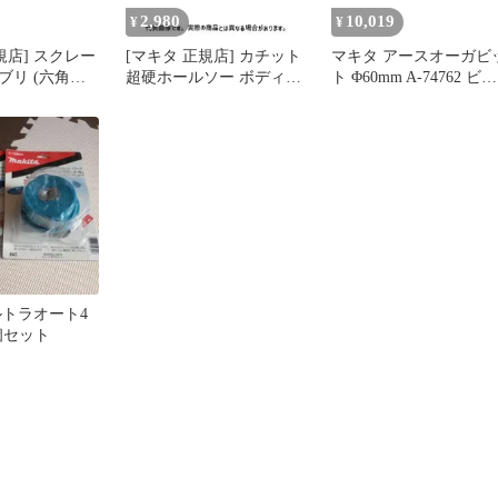
2,980
10,019
¥
¥
規店] スクレー
[マキタ 正規店] カチット
マキタ アースオーガビ
ブリ (六角シ
超硬ホールソー ボディの
ト Φ60mm A-74762 ビッ
68155 スクレー
み 片刃仕様 A-
ト用品標準付属
36996(14mm) A-
37007(15mm) A-
37013(16mm) A-
37029(17mm) A-
37035(18mm) A-
37041(19mm) A-
37057(20mm)
ルトラオート4
2個セット