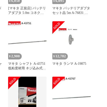
6,050
6,095
¥
¥
バ
[マキタ 正規店] バッテリ
マキタ バッテリアダプタ
アダプタ 5.0m コネクタ
セット品 5m A-76831 適
式 A-77403 makita 純正 パ
用モデル：UP180D
ーツ 部品 正規品 おすす
め 便利
2,900
12,782
¥
¥
ャ
マキタ シャフト A-43751
マキタ ランマ A-19875
低粘度材用 ネジ込み式
M12 カクハン機用 makita
正規品 純正品 撹拌機 撹
拌 かくはん機 かくはん
アクセサリ アタッチメン
ト 部品 交換