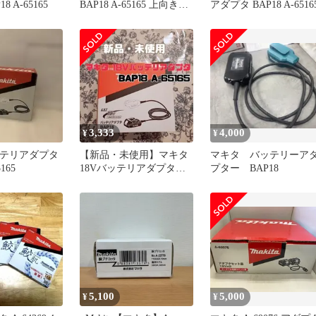
8 A-65165
BAP18 A-65165 上向き作
アダプタ BAP18 A-6516
業等の腕や肩への負担を
軽減 電動工具 makita 中
古品
3,333
4,000
¥
¥
 バッテリアダプタ
【新品・未使用】マキタ
マキタ バッテリーア
5165
18Vバッテリアダプタ
プター BAP18
BAP18 A-65165
5,100
5,000
¥
¥