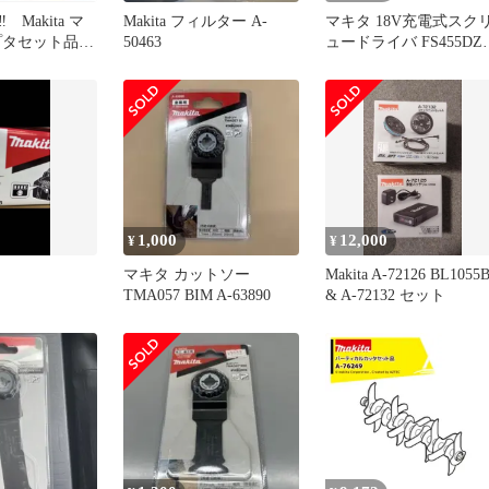
Makita マ
Makita フィルター A-
マキタ 18V充電式スク
プタセット品
50463
ュードライバ FS455DZ
V×2
本体のみ + バッテリホ
ダBAP18 A-65165セット
品
1,000
12,000
¥
¥
マキタ カットソー
Makita A-72126 BL1055
TMA057 BIM A-63890
& A-72132 セット