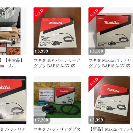
品 MUR100D
3,999
3,100
¥
¥
】【中古品】
マキタ 18V バッテリーア
マキタ Makita バッテリ
ta A-
ダプタ BAP18 A-65165
ダプタ BAP18 A-65165
角度変更アタッ
ハンズクラフ
】
7,200
3,399
¥
¥
マキタ バッテリア
マキタ バッテリアダプタ
【新品】Makita バッテ