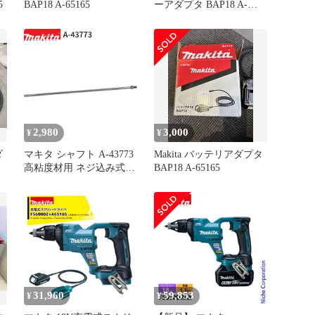
5
BAP18 A-65165
ーアダプタ BAP18 A-
65165
2,980
3,000
¥
¥
ダ
マキタ シャフト A-43773
Makita バッテリアダプタ
高粘度材用 ネジ込み式
BAP18 A-65165
M12 カクハン機用 makita
正規品 純正品 撹拌機 撹
拌 かくはん機 かくはん
アクセサリ アタッチメン
ト 部品 交換
31,960
59,853
¥
¥