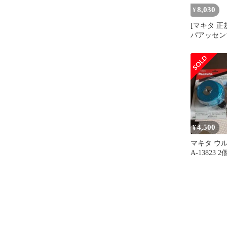
8,030
¥
[マキタ 正
パアッセン
ャンク) A-
パー
4,500
¥
マキタ ウ
A-13823 