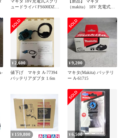
タ
マキタ 18V充電式スクリ
【新品】 マキタ
ュードライバ FS600DZ
（makita） 18V 充電式ス
本体のみ + バッテリホル
クリュードライバ バッテ
ダBAP18 A-65165セット
リー ・充電器付き
品
FS600DRAX 工具 ケース
付 電動 スクリュードラ
イバ APT
2,600
9,200
¥
¥
-
値下げ マキタ A-77394
マキタ(Makita) バッテリ
バッテリアダプタ 1.6m
ー A-61715
159,800
6,500
¥
¥