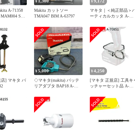
1,300
9,172
¥
¥
ta A-71358
Makita カットソー
マキタ｜＜純正部品＞
AM004 SK
TMA047 BIM A-63797
ーティカルカッタ A-
76249
5,000
4,250
¥
¥
店] マキタ バ
◇マキタ(makita) バッテ
[マキタ 正規店] 工具キ
32
リアダプタ BAP18 A-
ッチャーセット品 A-
65165【八潮店】
70851