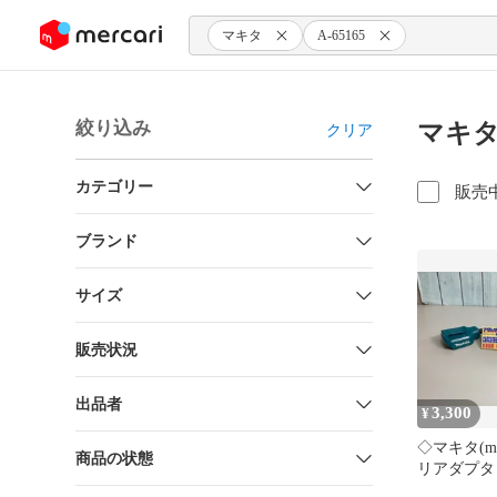
ンツにスキップ
マキタ
A-65165
絞り込み
マキタ
クリア
カテゴリー
販売
ブランド
サイズ
販売状況
出品者
3,300
¥
◇マキタ(ma
商品の状態
リアダプタ B
65165 