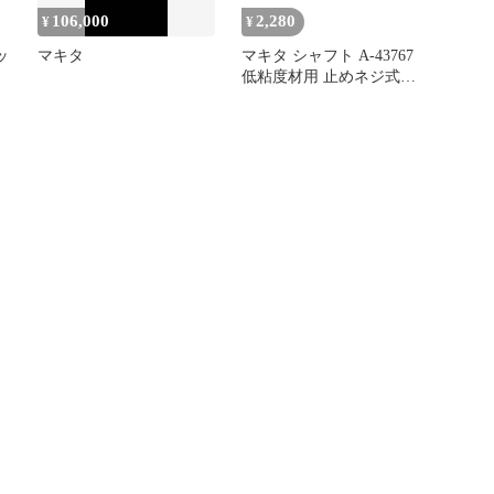
106,000
2,280
¥
¥
ッ
マキタ
マキタ シャフト A-43767
低粘度材用 止めネジ式
M12 カクハン機用 makita
正規品 純正品 撹拌機 撹
拌 かくはん機 かくはん
アクセサリ アタッチメン
ト 部品 交換