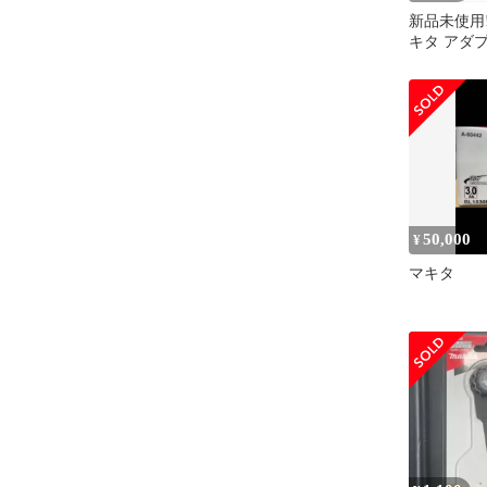
新品未使用‼ 
キタ アダ
A-69076 18
50,000
¥
マキタ