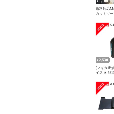
1,100
¥
送料込みMaki
カットソー M
一枚
2,530
¥
[マキタ正規
イス A-581