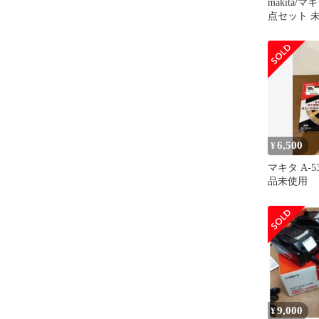
makita/マキ
点セット 
6,500
¥
マキタ A-53
品未使用
9,000
¥