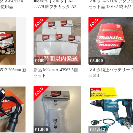
タ A-64369 4
■Makita【マキタ】A-
マキタ A-69076 アダプ
未使用品
22779 胴ブチカッタ A25-
セット品 18V×2 純正品
3073、A25-3074
700
5,000
¥
¥
512 205mm 新
新品 Makita A-43963 5個
マキタ純正バッテリー A
セット
52613
1,000
31,912
¥
¥