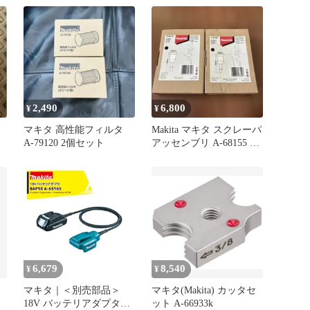
やき通り店】
2,490
6,800
¥
¥
マキタ 高性能フィルタ
Makita マキタ スクレーパ
A-79120 2個セット
アッセンブリ A-68155 2
個セット
6,679
8,540
¥
¥
マキタ｜＜別売部品＞
マキタ(Makita) カッタセ
18V バッテリアダプタ
ット A-66933k