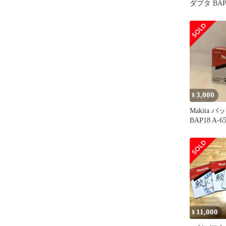
ダプタ BAP1
3,000
¥
Makita
BAP18 A-6
11,000
¥