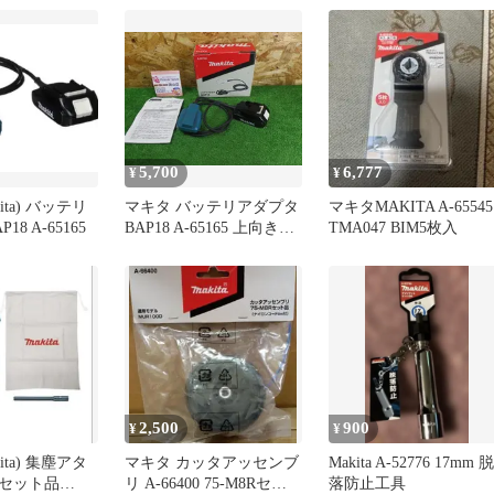
5,700
6,777
¥
¥
ita) バッテリ
マキタ バッテリアダプタ
マキタMAKITA A-65545
8 A-65165
BAP18 A-65165 上向き作
TMA047 BIM5枚入
業等の腕や肩への負担を
軽減 電動工具 makita 中
古品
2,500
900
¥
¥
ita) 集塵アタ
マキタ カッタアッセンブ
Makita A-52776 17mm 脱
セット品
リ A-66400 75-M8Rセット
落防止工具