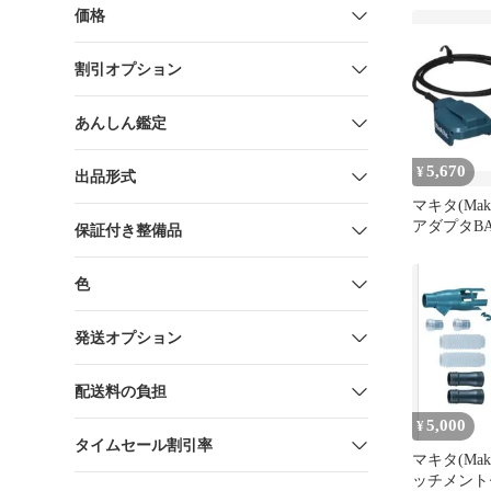
島祇園店
価格
割引オプション
あんしん鑑定
5,670
¥
出品形式
マキタ(Mak
アダプタBAP1
保証付き整備品
色
発送オプション
配送料の負担
5,000
¥
タイムセール割引率
マキタ(Mak
ッチメント