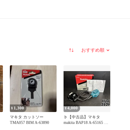
並び替え
1,300
4,000
¥
¥
マキタ カットソー
♭【中古品】マキタ
TMA057 BIM A-63890
makita BAP18 A-65165 バ
ッテリアダプタ【熊本け