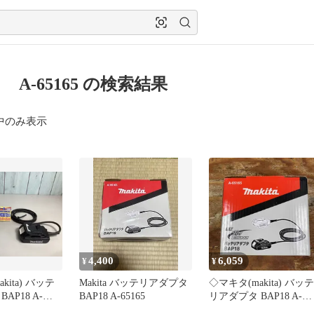
 A-65165 の検索結果
中のみ表示
4,400
6,059
¥
¥
kita) バッテ
Makita バッテリアダプタ
◇マキタ(makita) バッテ
AP18 A-
BAP18 A-65165
リアダプタ BAP18 A-
アクトツール広
65165【柏店】