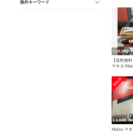
除外キーワード
196860-7
10,000
¥
【送料無料
マキタ/Maki
75079 
チメント【
ト島根出雲
3,000
¥
Makita 