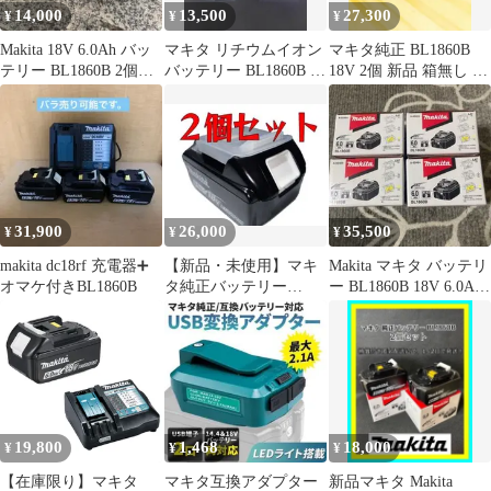
14,000
13,500
27,300
¥
¥
¥
Makita 18V 6.0Ah バッ
マキタ リチウムイオン
マキタ純正 BL1860B
テリー BL1860B 2個セ
バッテリー BL1860B 本
18V 2個 新品 箱無し マ
ット
体
キタ マキタ
31,900
26,000
35,500
¥
¥
¥
makita dc18rf 充電器➕
【新品・未使用】マキ
Makita マキタ バッテリ
オマケ付きBL1860B
タ純正バッテリー
ー BL1860B 18V 6.0Ah
BL1860B 2個セット
4個セット
19,800
1,468
18,000
¥
¥
¥
【在庫限り】マキタ
マキタ互換アダプター
新品マキタ Makita