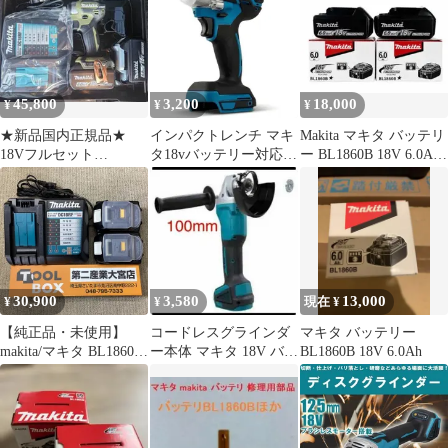
45,800
3,200
18,000
¥
¥
¥
★新品国内正規品★
インパクトレンチ マキ
Makita マキタ バッテリ
18Vフルセット
タ18vバッテリー対応
ー BL1860B 18V 6.0Ah
TD173DRGXO マキタ
インパクトドライバー
2個セット
インパクト
充電式
30,900
3,580
13,000
¥
¥
現在 ¥
【純正品・未使用】
コードレスグラインダ
マキタ バッテリー
makita/マキタ BL1860B
ー本体 マキタ 18V バッ
BL1860B 18V 6.0Ah
DC18RF バッテリ2個
テリー専用 100mm
+急速充電器セット
【203】