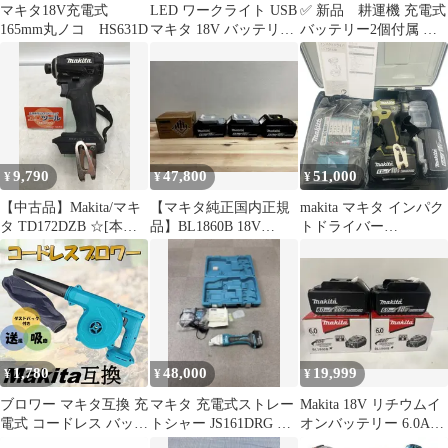
マキタ18V充電式
LED ワークライト USB
✅ 新品 耕運機 充電式
165mm丸ノコ HS631D
マキタ 18V バッテリー
バッテリー2個付属 マ
対応 作業灯 2個セット
キタ対応
9,790
47,800
51,000
¥
¥
¥
【中古品】Makita/マキ
【マキタ純正国内正規
makita マキタ インパク
タ TD172DZB ☆[本体
品】BL1860B 18V
トドライバー
のみ] 18v充電式インパ
6.0Ah バッテリー4個セ
TD173DRGXO 18V オ
クトドライバ [黒/Black]
ット
リーブ バッテリー
[IT_Z4R8U][岡岩][M05]
1860B×2個 充電器
DC18RF 【新品】
12608K93
1,780
48,000
19,999
¥
¥
¥
ブロワー マキタ互換 充
マキタ 充電式ストレー
Makita 18V リチウムイ
電式 コードレス バッテ
トシャー JS161DRG 本
オンバッテリー 6.0Ah 2
リー 送風機 集塵機
体 収納ケース付
個