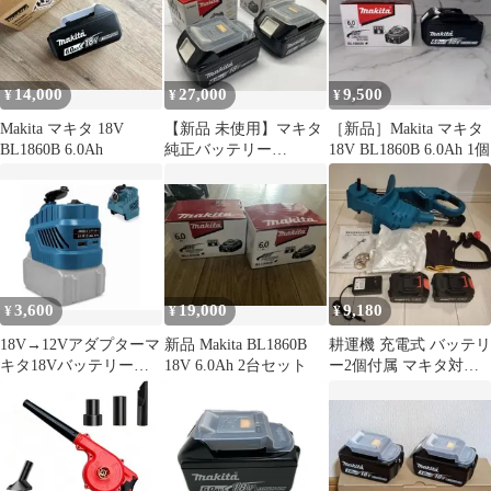
14,000
27,000
9,500
¥
¥
¥
Makita マキタ 18V
【新品 未使用】マキタ
［新品］Makita マキタ
BL1860B 6.0Ah
純正バッテリー
18V BL1860B 6.0Ah 1個
BL1860B 18V 6.0Ah x2
個
3,600
19,000
9,180
¥
¥
¥
18V→12Vアダプターマ
新品 Makita BL1860B
耕運機 充電式 バッテリ
キタ18Vバッテリー対
18V 6.0Ah 2台セット
ー2個付属 マキタ対応
応 DC降圧コンバータ
耕幅20cm/耕深16cm
ー