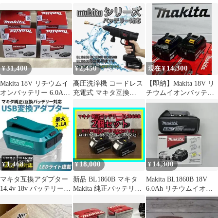
灯 2個セット 管33
２個
業灯 BL1860B BL1850B
BL1840B BL1830B 互換
爆光 装着型 脱着式 ハ
イコーキ マルチ Waitly
高輝度 整備 DIY作業
キャンプ アウトドア 防
災用 夜間作業
31,400
2,450
14,300
¥
¥
現在 ¥
Makita 18V リチウムイ
高圧洗浄機 コードレス
【即納】Makita 18V リ
オンバッテリー 6.0Ah 4
充電式 マキタ互換
チウムイオンバッテリ
個
makita 洗車 掃除 黒 軽
ー 6.0Ah 2個
い 軽量 ブラック水やり
散水 大人気 満足度
高め 残りわずかとな
りました
1,468
18,000
14,300
¥
¥
¥
マキタ互換アダプター
新品 BL1860B マキタ
Makita BL1860B 18V
14.4v 18v バッテリー対
Makita 純正バッテリー
6.0Ah リチウムイオン
応 2口 USB ライトA
18V 2個セット
バッテリ