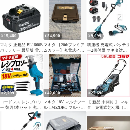
Makita マキタ 互換 ブ
ロアー ブロワ エアダス
ター 掃除機1123
15,480
54,900
9,099
¥
¥
¥
マキタ 正規品 BL1860B
マキタ 【20thプレミア
耕運機 充電式 バッテリ
バッテリー 最新版 雪マ
ムカラー】充電式イン
ー2個付属 マキタ対応
ーク付 18V 高容量
パクトドライバ １８V
耕幅20cm/耕深16cm
6.0Ah スライド式バッ
6.0Ah
テリー リチウムイオン
電動工具 BL1860 純正
2,799
42,000
27,690
¥
¥
¥
コードレス レシプロソ
マキタ 18V マルチツー
【 新品 未開封 】 マキ
ー 替刃4本セット 充電
ル TM52DRG フルセッ
タ 充電式芝刈機（バ
式 18V 14.4V 無段階
ト＋新品純正刃2枚付き
ッテリ・充電器別
makita互換 マキタ互換
売） MLM330DZ 未使
枝切り 切断 セーバーソ
用 送料無料
ー 金属 塩ビ