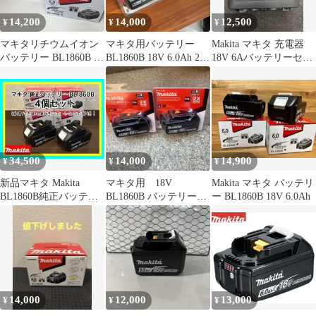
14,200
14,000
12,500
¥
¥
¥
マキタリチウムイオン
マキタ用バッテリー
Makita マキタ 充電器
バッテリー BL1860B 2
BL1860B 18V 6.0Ah 2個
18V 6Aバッテリーセッ
個セット
セット
ト
34,500
14,000
14,900
¥
¥
¥
新品マキタ Makita
マキタ用 18V
Makita マキタ バッテリ
BL1860B純正バッテリ
BL1860B バッテリー
ー BL1860B 18V 6.0Ah
ー 18V 6.0Ah 4個
6.0Ah 2個値下げ不可
14,000
12,000
13,000
¥
¥
¥