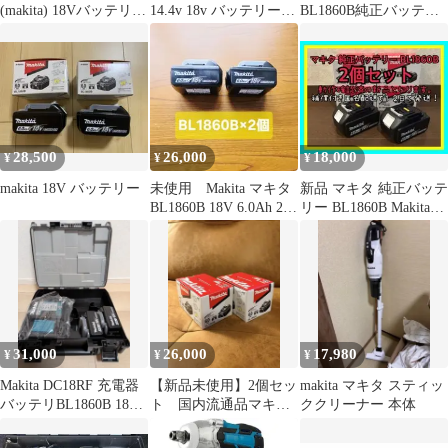
(makita) 18Vバッテリー
14.4v 18v バッテリー対
BL1860B純正バッテリ
＆急速充電器セット
応 2口 USB ライトA
ー 18V 6.0Ah 2個
BL1860B(6.0Ah)
DC18RF 純正 正規販売
店 高容量 急速充電対応
電動工具用 国内流通品
28,500
26,000
18,000
¥
¥
¥
makita 18V バッテリー
未使用 Makita マキタ
新品 マキタ 純正バッテ
BL1860B 18V 6.0Ah 2個
リー BL1860B Makita
セット
18V 2個セット
31,000
26,000
17,980
¥
¥
¥
Makita DC18RF 充電器
【新品未使用】2個セッ
makita マキタ スティッ
バッテリBL1860B 18v2
ト 国内流通品マキタ
ククリーナー 本体
個 ケース付
純正バッテリー
BL1860B