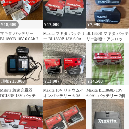
18,600
17,000
7,990
¥
¥
¥
マキタ バッテリー
Makita マキタ バッテリ
BL1860B マキタ バッテ
BL1860B 18V 6.0Ah 2個
ー BL1860B 18V 6.0Ah
リー診断・アンロック
セット
2個セット
装置 • タッチパネル搭
載
15,000
13,987
14,500
現在 ¥
¥
¥
Makita 急速充電器
Makita 18V リチウムイ
Makita BL1860B 18V
DC18RF 18V バッテリ
オンバッテリー 6.0Ah x
6.0Ah バッテリー 2個セ
ーセット BL1860B
２個
ット