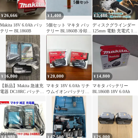
26,666
1,400
3,480
¥
¥
¥
Makita 18V 6.0Ah バッ
5個セット マキタ バッ
ディスクグラインダー
テリー BL1860B
テリー BL1860B 冷却中
125mm 電動 充電式 18v
点滅修理 温度センサー
14.4v 互換 研磨機 コー
ドレス ブラシレス DIY
makita マキタバッテリ
ー対応 変速 アングルグ
ラインダー 金属研磨 研
削 木工切断 表面仕上げ
錆落とし
16,800
20,000
14,800
¥
¥
¥
【新品】Makita 急速充
マキタ 18V 6.0Ah リチ
マキタ バッテリー
電器 DC18RC バッテリ
ウムイオンバッテリー
BL1860B 18V 6.0Ah
ー BL1860Bセット
BL1860B 2個セット
4,980
47,500
26,000
¥
¥
¥