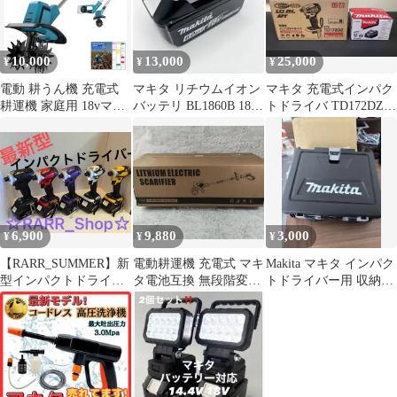
10,000
13,000
25,000
¥
¥
¥
電動 耕うん機 充電式
マキタ リチウムイオン
マキタ 充電式インパク
耕運機 家庭用 18vマキ
バッテリ BL1860B 18V
トドライバ TD172DZ
タ電池対応 本体のみ
6.0Ah 雪マーク付
本体 バッテリーセット
6,900
9,880
3,000
¥
¥
¥
【RARR_SUMMER】新
電動耕運機 充電式 マキ
Makita マキタ インパク
型インパクトドライバ
タ電池互換 無段階変速
トドライバー用 収納ケ
ー 軽量 パワーアップ仕
コードレス 折りたたみ
ース 18V工具対応
様 18vマキタ互換
収納
6Color 有り DIY タイヤ
交換 ドライバー パク
クランプ締め 足場 大工