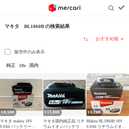
マキタ BL1860B の検索結果
並び替え
販売中のみ表示
純正
国内
18v
8,500
13,000
8,700
¥
¥
¥
マキタ makita 18V
マキタ国内純正品 リチ
Makita BL1860B 18V
6.0Ah バッテリー
ウムイオンバッテリ
6.0Ah リチウムイオン