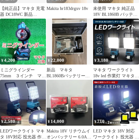
【純正品】マキタ 充電
Makita hr183drgxv 18v
未使用 マキタ 純正品
器 DC18WC 新品
18V BL1860B バッテリ
(14.4V 18V 充電可能)
ー 6.0Ah 2個セット
4,200
22,000
3,180
¥
¥
¥
ミニグラインダー
新品 マキタ
マキタ ワークライト
75mm ３インチ マキ
BL1860Bバッテリー
18v led 作業灯 マキタラ
タ 互換 18V A
DC18RF急速充電器 ア
イト マキタライトledラ
ルミケース
イト マキタ互換 2個 led
投光機 ledワークライト
充電式 makita 18v バッ
テリー usb 4
2,580
14,000
710
¥
¥
¥
LEDワークライト マキ
Makita 18V リチウムイ
LED マキタ 18V 対応
タ 18V対応 投光器 作業
オンバッテリー 6.0Ah x
ワークライト 投光器 作