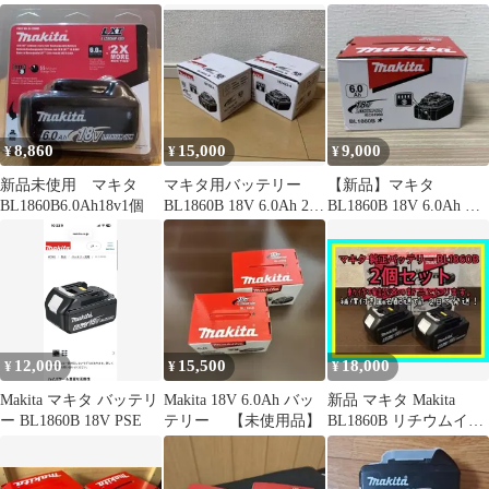
BL1860B
BL1860B
バッテリー
8,860
15,000
9,000
¥
¥
¥
新品未使用 マキタ
マキタ用バッテリー
【新品】マキタ
BL1860B6.0Ah18v1個
BL1860B 18V 6.0Ah 2個
BL1860B 18V 6.0Ah バ
セット
ッテリー
12,000
15,500
18,000
¥
¥
¥
Makita マキタ バッテリ
Makita 18V 6.0Ah バッ
新品 マキタ Makita
ー BL1860B 18V PSE
テリー 【未使用品】
BL1860B リチウムイオ
ンバッテリー 純正 2個