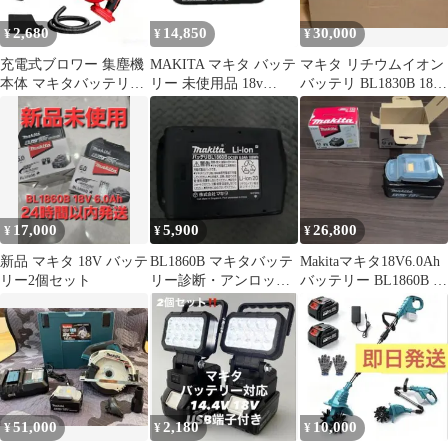
2,680
14,850
30,000
¥
¥
¥
充電式ブロワー 集塵機
MAKITA マキタ バッテ
マキタ リチウムイオン
本体 マキタバッテリー
リー 未使用品 18v
バッテリ BL1830B 18V
交換性
6.0Ah BL1860B ブラッ
3.0Ah 2個セット
ク
17,000
5,900
26,800
¥
¥
¥
新品 マキタ 18V バッテ
BL1860B マキタバッテ
Makitaマキタ18V6.0Ah
リー2個セット
リー診断・アンロック
バッテリー BL1860B 2
装置 Wi-Fi
個セット日本製
51,000
2,180
10,000
¥
¥
¥