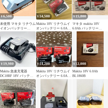
6,500
14,500
15,800
¥
¥
¥
未使用 マキタ リチウム
Makita 18V リチウムイ
マキタ makita 18V
イオンバッテリー
オンバッテリー 6.0Ah x
6.0Ah バッテリー
BLB182 18V 2.0Ah
２個
BL1860B 2個セット
19,980
14,200
12,000
¥
¥
¥
Makita 急速充電器
Makita 18V リチウムイ
Makita 18V 6.0Ah
DC18RF 18V バッテリ
オンバッテリー 6.0Ah x
BL1860B
ーセット BL1860B
２個