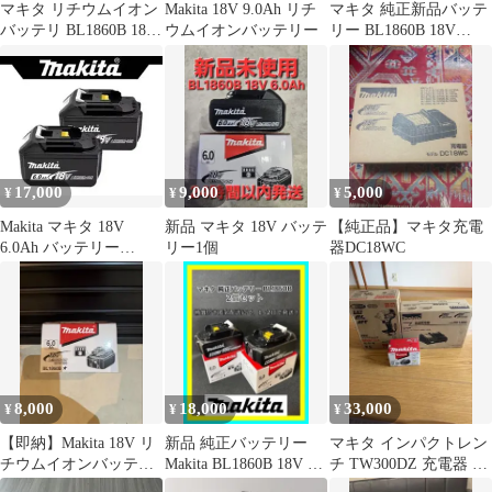
マキタ リチウムイオン
Makita 18V 9.0Ah リチ
マキタ 純正新品バッテ
バッテリ BL1860B 18V
ウムイオンバッテリー
リー BL1860B 18V
6.0Ah
6.0Ah
17,000
9,000
5,000
¥
¥
¥
Makita マキタ 18V
新品 マキタ 18V バッテ
【純正品】マキタ充電
6.0Ah バッテリー
リー1個
器DC18WC
BL1860B 2個セット
8,000
18,000
33,000
¥
¥
¥
【即納】Makita 18V リ
新品 純正バッテリー
マキタ インパクトレン
チウムイオンバッテリ
Makita BL1860B 18V 2
チ TW300DZ 充電器 バ
ー 6.0Ah
個セット マキタ
ッテリーセット