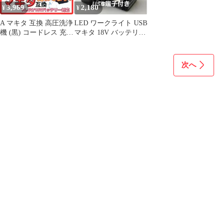
3,969
2,180
¥
¥
A マキタ 互換 高圧洗浄
LED ワークライト USB
機 (黒) コードレス 充電
マキタ 18V バッテリー
式 泡 洗車
対応 作業灯 2個セット
次へ