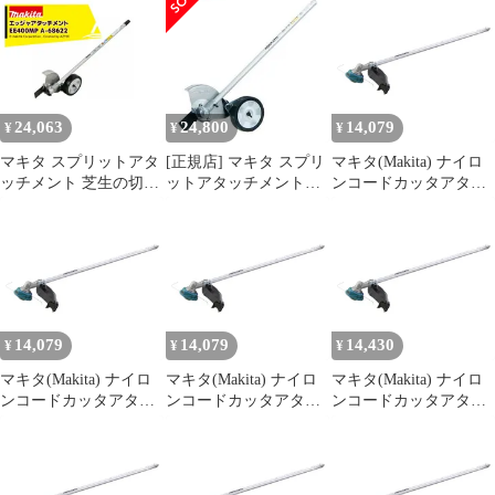
ードカッタアタッチメ
ント【ハンズクラフト
島根出雲】
24,063
24,800
14,079
¥
¥
¥
マキタ スプリットアタ
[正規店] マキタ スプリ
マキタ(Makita) ナイロ
ッチメント 芝生の切り
ットアタッチメント
ンコードカッタアタッ
込み エッジャアタッチ
(エッジャ) A-68622
チメントEM408MP A-
メント EE400MP A-
EE400MP makita 草刈機
71744 0
68622 36V充電式スプリ
草刈り
ットモータ用 分割式
14,079
14,079
14,430
¥
¥
¥
マキタ(Makita) ナイロ
マキタ(Makita) ナイロ
マキタ(Makita) ナイロ
ンコードカッタアタッ
ンコードカッタアタッ
ンコードカッタアタッ
チメントEM408MP A-
チメントEM408MP A-
チメントEM408MP A-
71744 1
71744 1
71744 1