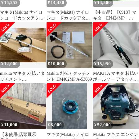
14,252
14,430
14,500
¥
¥
¥
マキタ(Makita) ナイロ
マキタ(Makita) ナイロ
【中古品】【0918】マ
ンコードカッタアタッ
ンコードカッタアタッ
キタ EN424MP
チメントEM408MP A-
チメントEM408MP A-
IT3VOIUF7RW6
71744 0
71744 0
12,000
10,000
15,950
¥
¥
¥
makita マキタ 刈払アタ
Makita 刈払アタッチメ
MAKITA マキタ 枝払い
ッチメント
ント EM402MP A-53089
ポールソー アタッチメ
EM402MP A-53089
ント EY400MP 延長ア
タッチメントEY400MP
付
11,000
8,000
52,000
¥
¥
¥
【未使用(店頭展示
マキタ(Makita) ナイロ
Makita マキタ エンジン