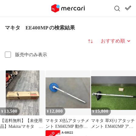
マキタ EE400MP の検索結果
並び替え
販売中のみ表示
13,500
12,000
15,800
¥
¥
¥
【送料無料】【未使用
マキタ 刈払アタッチメ
マキタ 草刈りアタッチ
品】Makita/マキタ
ント EM402MP 動作品
メント EM402MP アタ
EM408MP ナイロンコ
送料無料
ッチメントのみ 中古品