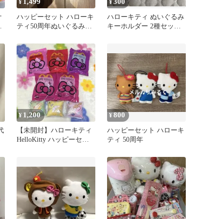
1,499
300
¥
¥
ナ
ハッピーセット ハローキ
ハローキティ ぬいぐるみ
開
ティ50周年ぬいぐるみマ
キーホルダー 2種セット
スコット 7点セット
ハッピーセット
1,200
800
¥
¥
代
【未開封】ハローキティ
ハッピーセット ハローキ
HelloKitty ハッピーセッ
ティ 50周年
ト ぬいぐるみ