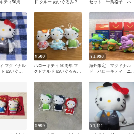
キティ50周年
ド クルー ぬいぐるみ 2体
セット 千鳥格子 ハ
マスコット８
セット
ーキティ
500
1,990
¥
¥
ィ マクドナル
ハローキティ 50周年 マ
海外限定 マクドナル
ット ぬいぐる
クドナルド ぬいぐるみ 3
ド ハローキティ ニ
点セット
ジャタートルズコラ
トイ
999
1,111
¥
¥