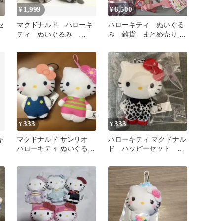
1,999
6,500
¥
¥
セ
マクドナルド ハローキ
ハローキティ ぬいぐる
ティ ぬいぐるみ
み 雑貨 まとめ売り 15
2013、2014 セット
点 サンリオ
333
333
¥
¥
キ
マクドナルド サンリオ
ハローキティ マクドナル
4
ハローキティ ぬいぐるみ
ド ハッピーセット ダ
マスコット 2種セット
ルメシアン