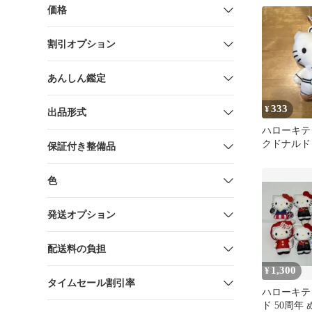
価格
割引オプション
あんしん鑑定
333
¥
出品形式
ハローキティ
クドナルド
保証付き整備品
ぬいぐるみ
色
発送オプション
配送料の負担
1,300
¥
タイムセール割引率
ハローキテ
ド 50周年