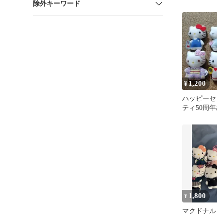
除外キーワード
セット
1,200
¥
ハッピーセ
ティ50周
スコット 
1,800
¥
マクドナル