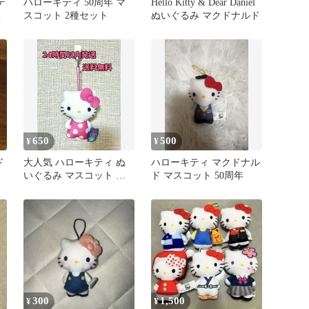
テ
ハローキティ 50周年 マ
Hello Kitty & Dear Daniel
マ
スコット 2種セット
ぬいぐるみ マクドナルド
650
500
¥
¥
ド
大人気 ハローキティ ぬ
ハローキティ マクドナル
いぐるみ マスコット マ
ド マスコット 50周年
ック コラボ サンリオ
300
1,500
¥
¥