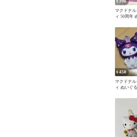
390
¥
マクドナル
ィ 50周年
開封
450
¥
マクドナル
ィ ぬいぐ