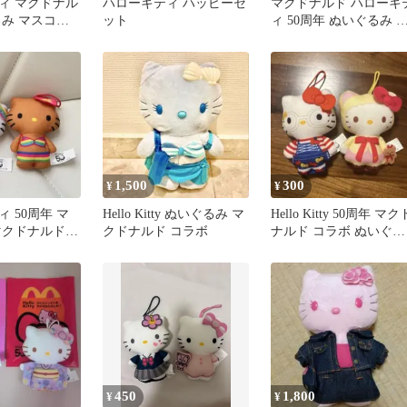
ィ マクドナル
ハローキティ ハッピーセ
マクドナルド ハローキ
るみ マスコッ
ット
ィ 50周年 ぬいぐるみ 
ト
スコット
1,500
300
¥
¥
 50周年 マ
Hello Kitty ぬいぐるみ マ
Hello Kitty 50周年 マク
マクドナルド
クドナルド コラボ
ナルド コラボ ぬいぐる
インボーフェア
み キ
450
1,800
¥
¥