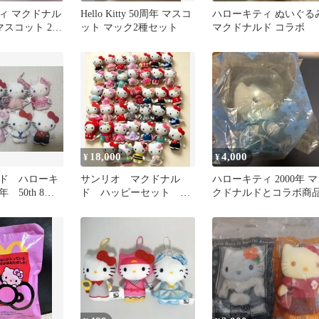
ィ マクドナル
Hello Kitty 50周年 マスコ
ハローキティ ぬいぐる
 マスコット 2種
ット マック2種セット
マクドナルド コラボ
18,000
4,000
¥
¥
ド ハローキ
サンリオ マクドナル
ハローキティ 2000年 マ
 50th 8体
ド ハッピーセット キ
クドナルドとコラボ商
ティ 50周年 セット