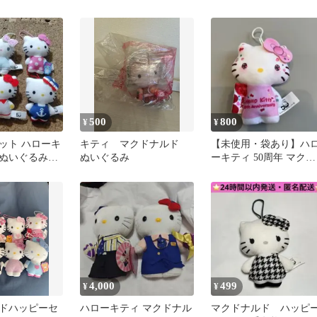
まとめ売り! ハッピーセ
コット
ット
500
800
¥
¥
ット ハローキ
キティ マクドナルド
【未使用・袋あり】ハ
年ぬいぐるみマ
ぬいぐるみ
ーキティ 50周年 マクド
6点セット
ナルド ぬいぐるみ マス
コット
4,000
499
¥
¥
ドハッピーセ
ハローキティ マクドナル
マクドナルド ハッピ