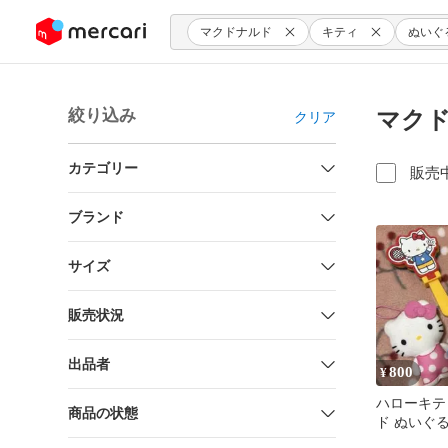
ンツにスキップ
マクドナルド
キティ
ぬいぐ
絞り込み
マクド
クリア
カテゴリー
販売
ブランド
サイズ
販売状況
出品者
800
¥
ハローキテ
商品の状態
ド ぬいぐ
ット