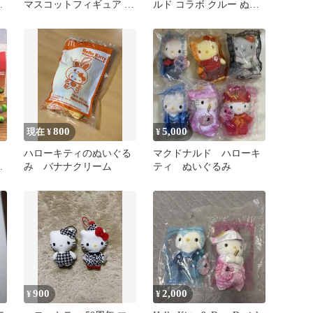
ロ
マスコットフィギュア 2
ルド コラボ クルー ぬい
体セット
ぐるみ
800
5,000
現在 ¥
¥
ハローキティのぬいぐる
マクドナルド ハローキ
ン
み バナナクリーム
ティ ぬいぐるみ
ボ
900
2,000
¥
¥