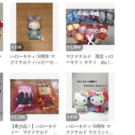
350
1,000
¥
¥
ト
ハローキティ 50周年 マ
マクドナルド 限定 ハロ
クドナルド ハッピーセッ
ーキティ キティ ぬいぐ
ト ぬいぐるみ
るみ
2,100
450
¥
¥
ド
【希少品！】ハローキテ
ハローキティ 50周年 マ
ィー マクドナルド 限
クドナルド マスコット 2