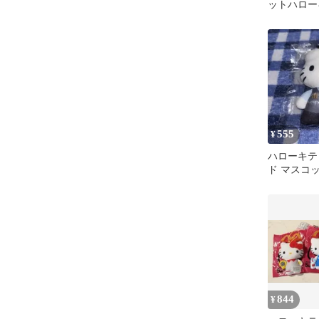
ットハロー
ぬいぐるみ
点セット
555
¥
ハローキテ
ド マスコ
み
844
¥