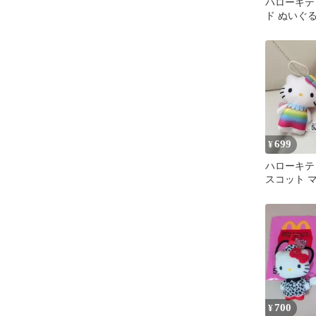
ハローキテ
ド ぬいぐ
ト 3種セッ
699
¥
ハローキティ
スコット 
日焼け レ
リー
700
¥