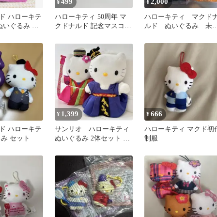
499
2,000
¥
¥
ド ハローキテ
ハローキティ 50周年 マ
ハローキティ マクド
 ぬいぐるみ 未
クドナルド 記念マスコッ
ルド ぬいぐるみ 未
ト ハッピーセット
封 2体セット
1,399
666
¥
¥
ド ハローキテ
サンリオ ハローキティ
ハローキティ マクド初
るみ セット
ぬいぐるみ 2体セット 限
制服
定マクドナルドコラボ
【美品】