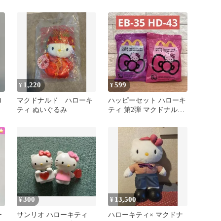
定ぬいぐるみ2点 未開
種セット♡♡
封品
1,220
599
¥
¥
ロ
マクドナルド ハローキ
ハッピーセット ハローキ
ティ ぬいぐるみ
ティ 第2弾 マクドナル
ド EB-35 HD-43
300
13,500
¥
¥
ー
サンリオ ハローキティ
ハローキティ× マクドナ