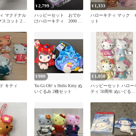
2,799
1,333
¥
¥
ィ マクドナル
ハッピーセット おでか
ハローキティ マック 
 マスコット 2個
けハローキティ 2000 レ
ット
トロ
980
1,050
¥
¥
ド キティ
Yu-Gi-Oh! x Hello Kitty ぬ
ハッピーセット ハロー
いぐるみ 2種セット
ティ 50周年 ぬいぐるみ 
点セット マック