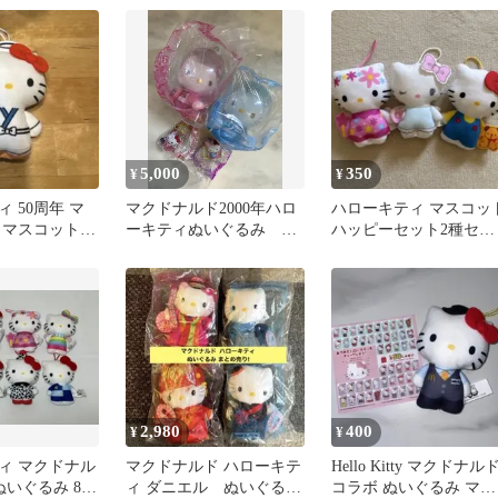
5,000
350
¥
¥
 50周年 マ
マクドナルド2000年ハロ
ハローキティ マスコッ
 マスコット
ーキティぬいぐるみ ま
ハッピーセット2種セッ
とめ売り
ト
2,980
400
¥
¥
ィ マクドナル
マクドナルド ハローキテ
Hello Kitty マクドナル
 ぬいぐるみ 8種
ィ ダニエル ぬいぐるみ
コラボ ぬいぐるみ マス