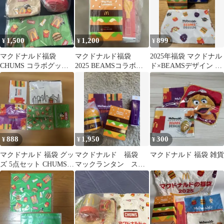
1,500
1,200
899
¥
¥
¥
マクドナルド福袋
マクドナルド福袋
2025年福袋 マクドナル
CHUMS コラボグッズ 3
2025 BEAMSコラボ
ド×BEAMSデザイン 3
点セット
グッズ
点セット
888
1,950
300
¥
¥
¥
マクドナルド 福袋 グッ
マクドナルド 福袋
マクドナルド 福袋 雑貨
ズ 5点セット CHUMS
マックランタン スー
BEAMS マンハッタン
プジャー クロス ポ
テトキャッチャー