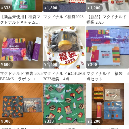
333
1,800
1,200
¥
¥
¥
【新品未使用】福袋マ
マクドナルド福袋2023
【新品】マクドナルド
クドナルド✕チャム
福袋 2025
ス ジッパーポーチ、
クリーナークロス
600
1,400
300
¥
¥
¥
マクドナルド 福袋 2025
マクドナルド✖️CHUMS
マクドナルド 福袋 3
BEAMSコラボ クロス
2023福袋 4点
点セット
ポテトキャッチャー
300
333
1,200
¥
¥
¥