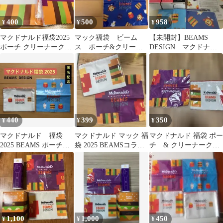
400
500
958
¥
¥
¥
マクドナルド福袋2025
マック福袋 ビーム
【未開封】BEAMS
ポーチ クリーナークロ
ス ポーチ&クリーナ
DESIGN マクドナル
ス
ークロス
ド
440
399
350
¥
¥
¥
マクドナルド 福袋
マクドナルド マック 福
マクドナルド 福袋 ポー
2025 BEAMS ポーチ
袋 2025 BEAMSコラボ
チ & クリーナークロ
クリーナークロス
ポーチ＆クリーナーク
ス セット BEAMS
ロス
1,100
1,000
450
¥
¥
¥