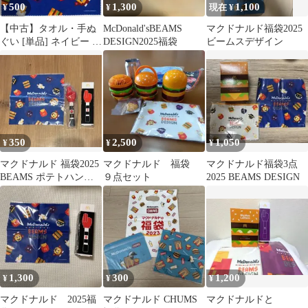
500
1,300
1,100
¥
¥
現在 ¥
【中古】タオル・手ぬ
McDonald'sBEAMS
マクドナルド福袋2025
ぐい [単品] ネイビー ク
DESIGN2025福袋
ビームスデザイン
リーナークロス 「マク
ドナルド 福袋2025」
350
2,500
1,050
¥
¥
¥
マクドナルド 福袋2025
マクドナルド 福袋
マクドナルド福袋3点
BEAMS ポテトハンド
９点セット
2025 BEAMS DESIGN
キャッチャー クリーナ
ー
1,300
300
1,200
¥
¥
¥
マクドナルド 2025福
マクドナルド CHUMS
マクドナルドと