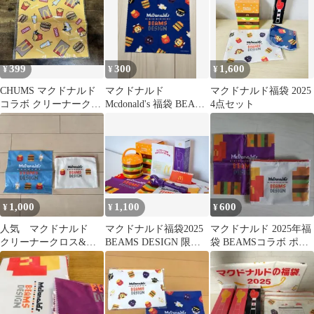
399
300
1,600
¥
¥
¥
CHUMS マクドナルド
マクドナルド
マクドナルド福袋 2025
コラボ クリーナークロ
Mcdonald's 福袋 BEAMS
4点セット
ス
ビームス クリーナーク
ロス
1,000
1,100
600
¥
¥
¥
人気 マクドナルド
マクドナルド福袋2025
マクドナルド 2025年福
クリーナークロス&ポ
BEAMS DESIGN 限定
袋 BEAMSコラボ ポー
ーチ
グッズ 3点
チ クリーナークロス