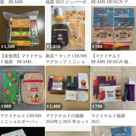
袋 BEAMS
福袋 2023 ジッパーポー
BEAMS DESIGN グッ
チ クロス
ズセット(2025年福袋)
1,500
1,850
780
¥
¥
¥
【未使用】マクドナル
新品＊マック CHUMS
【マクドナルド
ド福袋 BEAMS
マグカップ ミニショル
BEAMS DESIGN 福袋 6
DESIGN
ダー ジッパーポーチ 福
点セット】
袋
888
1,400
700
¥
¥
¥
マクドナルド CHUMS
マクドナルドの福袋
マクドナルド福袋
ミニショルダーバッグ
2024年と2025 年セット
2025
クリーナークロス