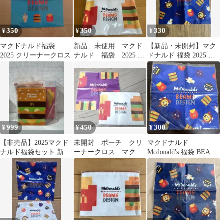
350
350
330
¥
¥
¥
マクドナルド福袋
新品 未使用 マクド
【新品・未開封】マク
2025 クリーナークロス
ナルド 福袋 2025 ク
ドナルド 福袋 2025 ビ
リーナークロス ポー
ームス クリーナークロ
チ ２点セット
ス
999
450
300
¥
¥
¥
【非売品】2025マクド
未開封 ポーチ クリ
マクドナルド
ナルド福袋セット 新
ーナークロス マクド
Mcdonald's 福袋 BEAMS
品・未使用
ナルド マック 福
ビームス クリーナーク
袋 2025 ビームス
ロス