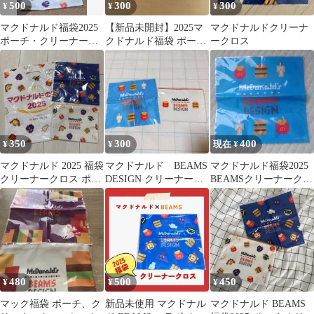
500
300
300
¥
¥
¥
マクドナルド福袋2025
【新品未開封】2025マ
マクドナルドクリーナ
ポーチ・クリーナーク
クドナルド福袋 ポー
ークロス
ロス
チ・クリーナークロス
350
300
400
¥
¥
現在 ¥
マクドナルド 2025 福袋
マクドナルド BEAMS
マクドナルド福袋2025
クリーナークロス ポー
DESIGN クリーナーク
BEAMSクリーナークロ
チ 2点セット
ロスとポーチ
ス
480
500
450
¥
¥
¥
マック福袋 ポーチ、ク
新品未使用 マクドナル
マクドナルド BEAMS