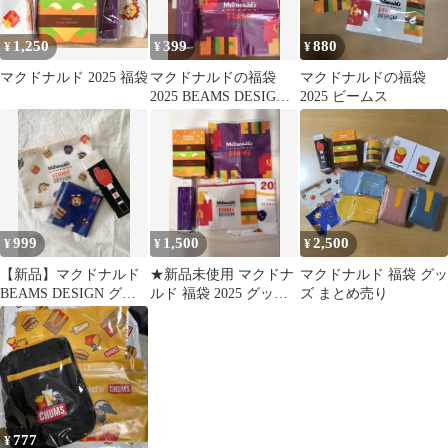
1,250
399
880
¥
¥
¥
マクドナルド 2025 福袋
マクドナルドの福袋
マクドナルドの福袋
2025 BEAMS DESIGN 2
2025 ビームス
点セット
999
1,500
2,500
¥
¥
¥
【新品】マクドナルド
★新品未使用 マクドナ
マクドナルド 福袋 グッ
BEAMS DESIGN グッ
ルド 福袋 2025 グッズ4
ズ まとめ売り
ズ
点セット BEAMS★
777
¥