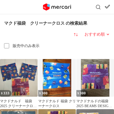
マクド福袋 クリーナークロス の検索結果
並び替え
販売中のみ表示
333
300
300
¥
¥
¥
マクドナルド 福袋
マクドナルド 福袋 クリ
マクドナルドの福袋
2025 クリーナークロ
ーナークロス
2025 BEAMS DESIGN
ス ３枚
クリーナークロス