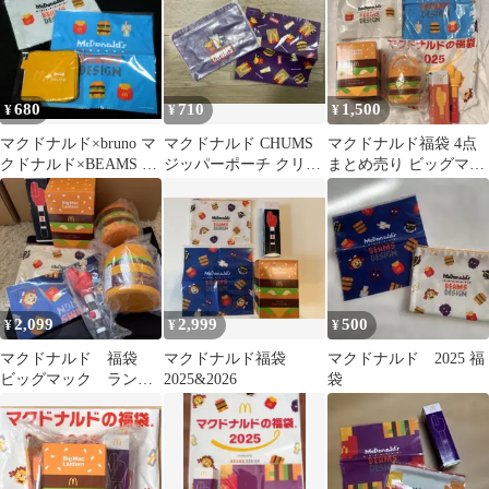
680
710
1,500
¥
¥
¥
マクドナルド×bruno マ
マクドナルド CHUMS
マクドナルド福袋 4点
クドナルド×BEAMS マ
ジッパーポーチ クリー
まとめ売り ビッグマッ
クドナルド福袋2025
ナークロス
ク ランタン 卓上ライト
2,099
2,999
500
¥
¥
¥
マクドナルド 福袋
マクドナルド福袋
マクドナルド 2025 福
ビッグマック ランタ
2025&2026
袋
ン スープジャー