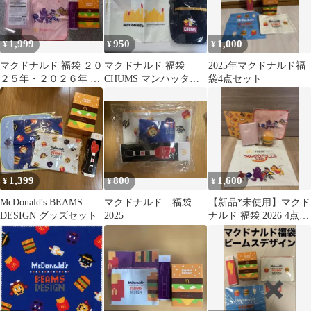
1,999
950
1,000
¥
¥
¥
マクドナルド 福袋 ２０
マクドナルド 福袋
2025年マクドナルド福
２５年・２０２６年 グ
CHUMS マンハッタン
袋4点セット
ッズのみ
ポーテージ グッズセッ
ト
1,399
800
1,600
¥
¥
¥
McDonald's BEAMS
マクドナルド 福袋
【新品*未使用】マクド
DESIGN グッズセット
2025
ナルド 福袋 2026 4点
+2023の1点