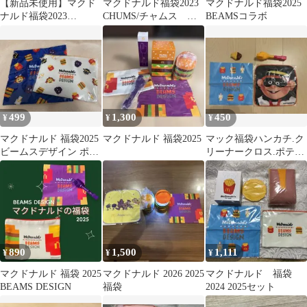
【新品未使用】マクド
マクドナルド福袋2023
マクドナルド福袋2025
ナルド福袋2023
CHUMS/チャムス ク
BEAMSコラボ
CHUMS 2点セット
リーナークロス（新
品・未使用）
499
1,300
450
¥
¥
¥
マクドナルド 福袋2025
マクドナルド 福袋2025
マック福袋ハンカチ.ク
ビームスデザイン ポー
リーナークロス.ポテト
チとクリーナークロス
ハンドキャッチャー.ナ
ゲットクリップ
890
1,500
1,111
¥
¥
¥
マクドナルド 福袋 2025
マクドナルド 2026 2025
マクドナルド 福袋
BEAMS DESIGN
福袋
2024 2025セット