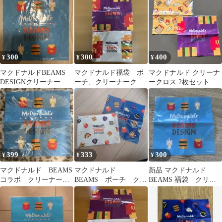
300
300
400
¥
¥
¥
マクドナルドBEAMS
マクドナルド福袋 ポ
マクドナルド クリーナ
DESIGNクリーナーク
ーチ、クリーナークロ
ークロス 2枚セット
ロス/2025福袋
ス セット
399
333
300
¥
¥
¥
マクドナルド BEAMS
マクドナルド
新品 マクドナルド
コラボ クリーナーク
BEAMS ポーチ クリ
BEAMS 福袋 クリー
ロス
ーナークロス セット
ナークロス