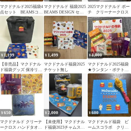
マクドナルド2025福袋4
マクドナルド 福袋2025
2025マクドナルド ポー
点セット BEAMSコラ
BEAMS DESIGN セッ
チ クリーナークロス
ボ
ト
1,199
1,499
1,000
¥
¥
¥
【非売品】マクドナル
マクドナルド福袋2025
マクドナルド2025福袋
ド福袋グッズ 保冷リュ
チケット無し
★ランタン・ポテトキ
ック ポーチ クリーナー
ャッチャー・クリーナ
クロスのセット
ークロス・ポーチ
650
2,000
600
¥
¥
¥
マクドナルド クリーナ
【未使用】マクドナル
マクドナルド福袋 ビ
ークロス ハンドタオル
ド福袋2023チャムスコ
ームスコラボ クリー