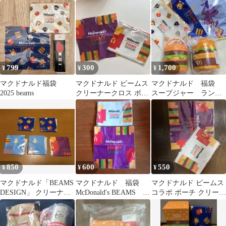
セット
ラボ マグカップ、バッ
ナークロスとポテトハ
グ、クロス
ンドキャッチャー
799
300
1,700
¥
¥
¥
マクドナルド福袋
マクドナルド ビームス
マクドナルド 福袋
2025 beams
クリーナークロス ポー
スープジャー ランタ
チ
ン ビームス フラン
フラン
850
600
550
¥
¥
¥
マクドナルド「BEAMS
マクドナルド 福袋
マクドナルド ビームス
DESIGN」 クリーナー
McDonald's BEAMS
コラボ ポーチ クリーナ
クロス 5点まとめ売り
ポーチ クリーナークロ
ークロスセット
ス