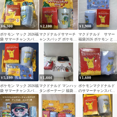
6,300
2,100
1,900
¥
¥
¥
ポケモン マック 2026福
マクドナルドサマーチ
マクドナルド サマー
袋 サマーチャンスバッ
ャンスバッグ ポケモン
福袋2026 ポケモン とび
グ マクドナルド 抜き取
フシギダネ2026グッズ
だすポテトタイマー ゼ
りなし
のみ3点セット
ニガメ
5,199
1,444
1,600
¥
¥
¥
ポケモン マック 2026福
マクドナルド マンハッ
ポケモンマクドナルド
袋 サマーチャンスバッ
タンポーテージ 福袋
のサマーチャンスバッ
グ マクドナルド 抜き取
2022 新品未開封
ク2026
りなし