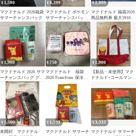
1,580
4,399
2,999
¥
¥
¥
マクドナルド 2026福袋
マクドナルド ポケモン
マクドナルド 福袋2026
サマーチャンスバック
サマーチャンスバッグ
商品無料券 最大3910円
2026 グッズ 3セット
相当
1,900
750
1,900
¥
¥
¥
マクドナルド 2026 サマ
マクドナルド 福袋
【新品・未使用】マク
ーチャンスバッグ グッ
2026 Francfranc 保冷バ
ドナルド×コールマン
ズセット ポケモン
ッグ ピンク タオル
2021 福袋グッズ 4点セ
ット
1,500
1,599
3,333
¥
¥
¥
未開封 マクドナル
マクドナルド サマーチ
マクドナルド サマーチ