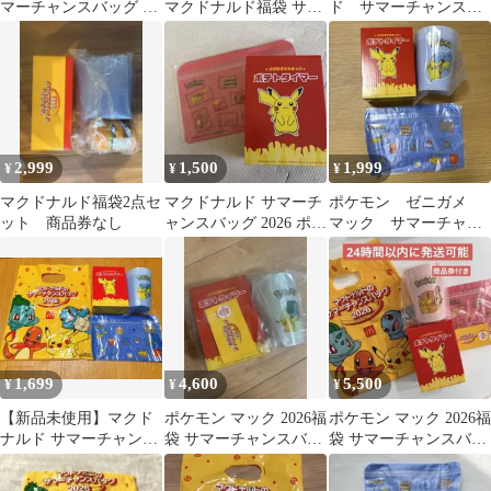
マーチャンスバッグ ポ
マクドナルド福袋 サマ
ド サマーチャンスバ
ケモン 2026年
ーチャンスバッグ 商品
ッグ 2026 福袋3点セ
無料券のみ
ット
2,999
1,500
1,999
¥
¥
¥
マクドナルド福袋2点セ
マクドナルド サマーチ
ポケモン ゼニガメ
ット 商品券なし
ャンスバッグ 2026 ポケ
マック サマーチャン
モン ピカチュウ ヒトカ
スバッグ 3点セット
ゲ福袋
1,699
4,600
5,500
¥
¥
¥
【新品未使用】マクド
ポケモン マック 2026福
ポケモン マック 2026福
ナルド サマーチャンス
袋 サマーチャンスバッ
袋 サマーチャンスバッ
バッグ ポケモン ゼニガ
グ マクドナルド 抜き取
グ マクドナルド 抜き取
メ 2026
りなし
りなし