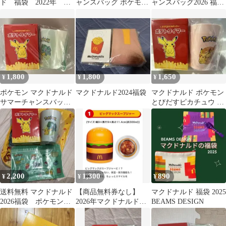
ド 福袋 2022年 グ
ャンスバッグ ポケモン
ャンスバッグ2026 福袋
ッズ
ゼニガメ 2026 グッズの
ポケモングッズセット
み3点
1,800
1,800
1,650
¥
¥
¥
ポケモン マクドナルド
マクドナルド2024福袋
マクドナルド ポケモン
サマーチャンスバッグ
とびだすピカチュウ ポ
2026 福袋3点セット☆
テトタイマー他3点セッ
ト
2,200
1,300
890
¥
¥
¥
送料無料 マクドナルド
【商品無料券なし】
マクドナルド 福袋 2025
2026福袋 ポケモング
2026年マクドナルド福
BEAMS DESIGN
ッズ3点セット
袋