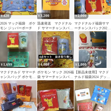
420
3,200
2,000
¥
¥
¥
2026 マック福袋 ポケ
迅速発送 マクドナル
マクドナルド福袋サマ
モン ジッパーポーチ
ド サマーチャンスバッ
ーチャンスバック2026
グ 2026 商品無料券
グッズ
1,699
4,800
1,000
¥
¥
¥
マクドナルド サマーチ
ポケモン マック 2026福
【新品未使用】マクド
ャンスバッグ ポケモン
袋 サマーチャンスバッ
ナルド福袋2024 グッズ
フシギダネ 2026
グ マクドナルド 抜き取
ポテト加湿器
りなし