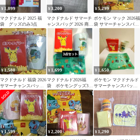
1,099
3,200
5,299
¥
¥
¥
マクドナルド 2025 福
マクドナルド サマーチ
ポケモン マック 2026福
袋 グッズのみ3点
ャンスバッグ 2026 商品
袋 サマーチャンスバッ
無料券
グ マクドナルド 抜き取
りなし
1,580
1,699
1,650
¥
¥
¥
マクドナルド 福袋 2026
マクドナルド2026福
ポケモン マクドナルド
サマーチャンスバッグ
袋 ポケモングッズ3点
サマーチャンスバッグ
ポケモン フシギダネ
セット
2026 福袋3点セット☆
1,599
2,200
1,290
¥
¥
¥