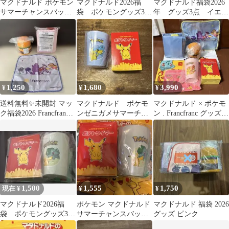
マクドナルド ポケモン
マクドナルド2026福
マクドナルド福袋2026
サマーチャンスバッグ
袋 ポケモングッズ3点
年 グッズ3点 イエロ
2026ヒトカゲ 3点セッ
セット
ー
ト
1,250
1,680
3,990
¥
¥
¥
送料無料✨未開封 マッ
マクドナルド ポケモ
マクドナルド × ポケモ
ク福袋2026 Francfranc
ンゼニガメサマーチャ
ン . Francfranc グッズ６
コラボ3点セット
ンスバッグ2026 グッズ
点セット
1,500
1,555
1,750
現在 ¥
¥
¥
マクドナルド2026福
ポケモン マクドナルド
マクドナルド 福袋 2026
袋 ポケモングッズ3点
サマーチャンスバッグ
グッズ ピンク
セット
2026 福袋3点セット