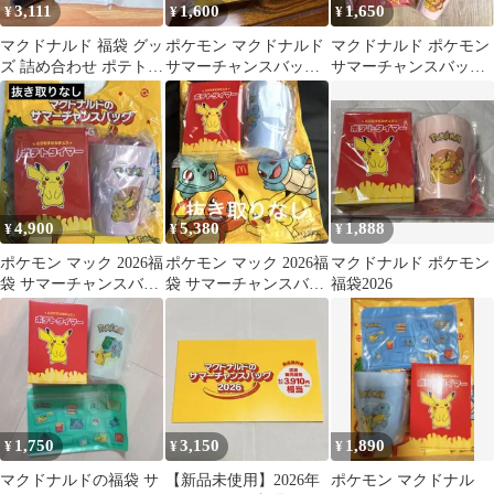
3,111
1,600
1,650
¥
¥
¥
マクドナルド 福袋 グッ
ポケモン マクドナルド
マクドナルド ポケモン
ズ 詰め合わせ ポテトラ
サマーチャンスバッグ
サマーチャンスバッグ
イト 加湿器 クロック
2026 福袋3点セット
2026ヒトカゲ2点+ ビー
未開封
ムズ2点
4,900
5,380
1,888
¥
¥
¥
ポケモン マック 2026福
ポケモン マック 2026福
マクドナルド ポケモン
袋 サマーチャンスバッ
袋 サマーチャンスバッ
福袋2026
グ マクドナルド 抜き取
グ マクドナルド 抜き取
りなし
りなし
1,750
3,150
1,890
¥
¥
¥
マクドナルドの福袋 サ
【新品未使用】2026年
ポケモン マクドナル