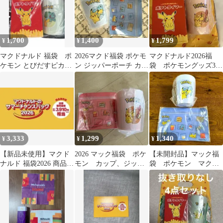
1,700
1,400
1,799
¥
¥
¥
マクドナルド 福袋 ポ
2026マクド福袋 ポケモ
マクドナルド2026福
ケモン とびだすピカチ
ン ジッパーポーチ カッ
袋 ポケモングッズ3点
ュウ フシギダネ
プ ゼニガメ マック福
セット
袋
3,333
1,299
1,340
¥
¥
¥
【新品未使用】マクド
2026 マック福袋 ポケ
【未開封品】マック福
ナルド 福袋2026 商品無
モン カップ、ジッパ
袋 ポケモン マクド
料券（10枚入り）
ー
ナルドのサマーチャン
スバッグ2026