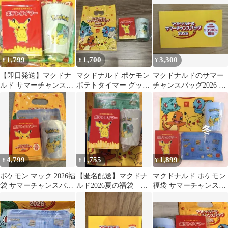
1,799
1,700
3,300
¥
¥
¥
【即日発送】マクドナ
マクドナルド ポケモン
マクドナルドのサマー
ルド サマーチャンスバ
ポテトタイマー グッズ
チャンスバッグ2026 商
ッグ2026 グッツのみ
セット
品無料券
4,799
1,755
1,899
¥
¥
¥
ポケモン マック 2026福
【匿名配送】マクドナ
マクドナルド ポケモン
袋 サマーチャンスバッ
ルド2026夏の福袋 ポ
福袋 サマーチャンスバ
グ マクドナルド ゼニガ
ケモングッズ3点セット
ッグ
メ
※クーポン無し