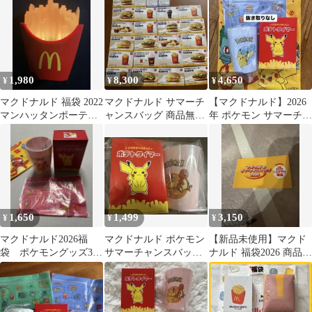
み
ボ グッズ3点
1,980
8,300
4,650
¥
¥
¥
マクドナルド 福袋 2022
マクドナルド サマーチ
【マクドナルド】2026
マンハッタンポーテー
ャンスバッグ 商品無料
年 ポケモン サマーチャ
ジ グッズ3点セット
券 クーポン 福袋
ンスバッグ 抜き取り
2026
なし
1,650
1,499
3,150
¥
¥
¥
マクドナルド2026福
マクドナルド ポケモン
【新品未使用】マクド
袋 ポケモングッズ3点
サマーチャンスバッグ
ナルド 福袋2026 商品無
セット
2026 グッズのみ
料券（10枚入り）