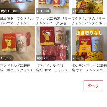
1,000
11,000
1,699
現在 ¥
¥
¥
最終値下 マクドナル
マック 2026福袋 サマー
マクドナルドのサマー
ドのサマーチャンスバ
チャンスバッグ 抜き取
チャンスバッグ2026 ポ
ッグ2025 グッズ4点セ
りなし 2点セット
ケモングッズ4点セット
ットまとめ売り
1,777
1,599
5,399
¥
現在 ¥
¥
マクドナルド2026福
【マクドナルド 福
ポケモン マック 2026福
袋 ポケモングッズ3点
袋‼️】サマーチャンスバ
袋 サマーチャンスバッ
セット
ッグ ポケモン ヒトカゲ
グ マクドナルド 抜き取
グッズのみ
りなし
次へ