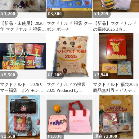
1,200
3,300
1,299
¥
¥
¥
【新品・未使用】2026
マクドナルド 福袋 クー
【新品】マクドナルド
年 マクドナルド 福袋
ポン ポーチ
の福袋2026 3点
フランフラン 3点 ピン
Francfranc グッズのみ
ク
5,500
1,200
3,940
¥
¥
¥
マクドナルド 2026サ
マクドナルドの福袋
マクドナルド 福袋2026
マー福袋 ポケモング
2025 Produced by
商品無料券＋ピカチュ
ッズ3点セット ３セッ
BEAMS DESIGN 未開
ウタイマー＋キーホル
ト
封 ※無料券は期限切れ
ダー
2,500
1,030
2,000
¥
¥
現在 ¥