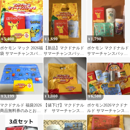
グ マクドナルド 抜き取
モン フシギダネ
りなし
5,400
1,690
1,790
¥
¥
¥
ポケモン マック 2026福
【新品】マクドナルド
ポケモン マクドナルド
袋 サマーチャンスバッ
サマーチャンスバッグ
サマーチャンスバッグ
グ マクドナルド フルセ
2026限定 ポケモンコラ
2026 福袋 グリマス
ット
ボグッズ 福袋
カップ
3,199
1,000
6,500
¥
¥
¥
マクドナルド 福袋2026
【値下げ】マクドナル
ポケモン2026マクドナ
商品無料券のみとおま
ド サマーチャンスバ
ルド サマーチャンスバ
け
ッグ2025
ッグ 無料券付き！