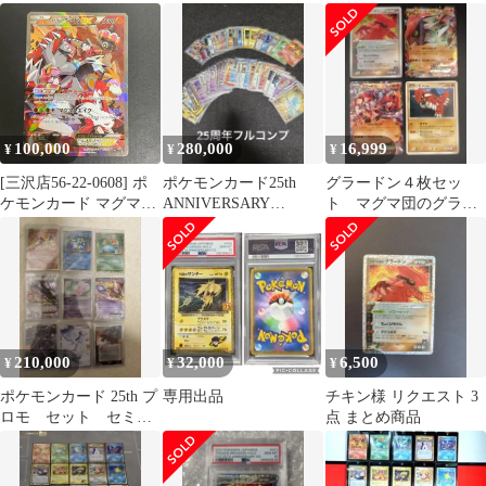
ガ
アクア団のカイオーガ
ーガ セット RR CP1 ポ
EX
ケカ
100,000
280,000
16,999
¥
¥
¥
[三沢店56-22-0608] ポ
ポケモンカード25th
グラードン４枚セッ
ケモンカード マグマ団
ANNIVERSARY
ト マグマ団のグラー
のグラードンEX
COLLECTION フルコ
ドン、PROMOなど
015/034 店舗併売品
ンプ
210,000
32,000
6,500
¥
¥
¥
ポケモンカード 25th プ
専用出品
チキン様 リクエスト 3
ロモ セット セミコ
点 まとめ商品
ンプ