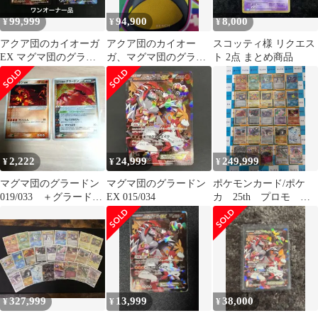
99,999
94,900
8,000
¥
¥
¥
アクア団のカイオーガ
アクア団のカイオー
スコッティ様 リクエス
EX マグマ団のグラー
ガ、マグマ団のグラー
ト 2点 まとめ商品
ドンEX ワンオーナー
ドン セット 引退品
2,222
24,999
249,999
¥
¥
¥
マグマ団のグラードン
マグマ団のグラードン
ポケモンカード/ポケ
019/033 ＋グラードン
EX 015/034
カ 25th プロモ コ
ex 002/ADV-P
ンプリートセット 全
25枚
327,999
13,999
38,000
¥
¥
¥