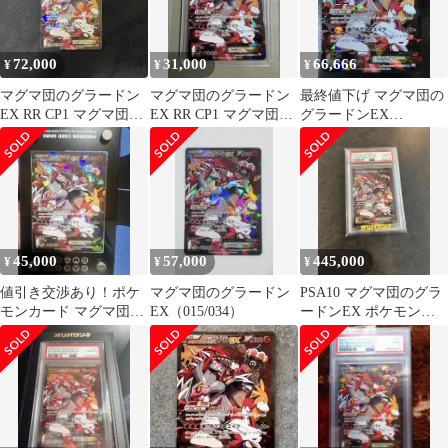
72,000
31,000
66,666
¥
¥
¥
マグマ団のグラードン
マグマ団のグラードン
最終値下げ マグマ団の
EX RR CP1 マグマ団VS
EX RR CP1 マグマ団VS
グラードンEX
アクア団 ダブルクライ
アクア団 ダブルクライ
CP1_015/034 ダブルク
シス…
シス…
ライシス
45,000
57,000
445,000
¥
¥
¥
値引き交渉あり！ポケ
マグマ団のグラードン
PSA10 マグマ団のグラ
モンカード マグマ団の
EX（015/034）
ードンEX ポケモンカ
グラードンEX RRロー
ード
ダーつき！