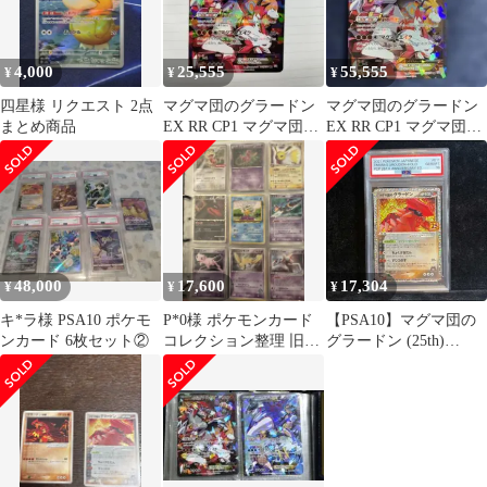
4,000
25,555
55,555
¥
¥
¥
四星様 リクエスト 2点
マグマ団のグラードン
マグマ団のグラードン
まとめ商品
EX RR CP1 マグマ団VS
EX RR CP1 マグマ団VS
アクア団 ダブルクライ
アクア団 015/034
シス…
48,000
17,600
17,304
¥
¥
¥
キ*ラ様 PSA10 ポケモ
P*0様 ポケモンカード
【PSA10】マグマ団の
ンカード 6枚セット②
コレクション整理 旧裏
グラードン (25th)
プロモ
PROMO PROMO
011/025 1枚