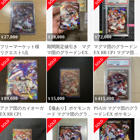
Team Magma's Groudon
EX " Double Crisis【1st
Edition】
27,000
20,000
72,000
¥
¥
¥
フリーマーケット様
期間限定値引き マグ
マグマ団のグラードン
リクエスト1点
マ団のグラードンEX
EX RR CP1 マグマ団VS
RR CP1
アクア団 PSA8
89,000
15,000
415,000
¥
¥
¥
アクア団のカイオーガ
【傷あり】ポケモンカ
PSA10 マグマ団のグラ
EX RR CP1
ード マグマ団のグラー
ードンEX ポケモンカ
ドンEX RR CP1 015/034
ード