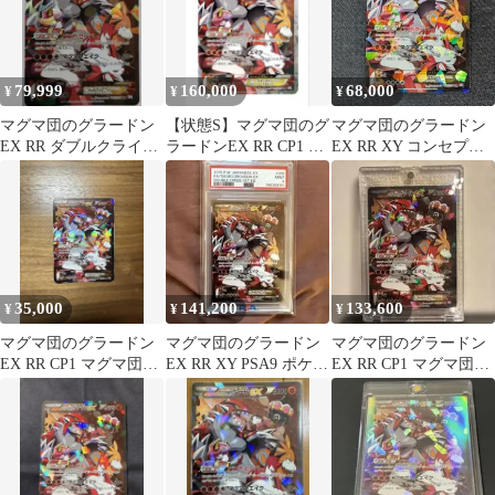
79,999
160,000
68,000
¥
¥
¥
マグマ団のグラードン
【状態S】マグマ団のグ
マグマ団のグラードン
EX RR ダブルクライシ
ラードンEX RR CP1 ダ
EX RR XY コンセプト
ス
ブルクライシス015/034
パック「マグマ団VSア
クア団 …
35,000
141,200
133,600
¥
¥
¥
マグマ団のグラードン
マグマ団のグラードン
マグマ団のグラードン
EX RR CP1 マグマ団VS
EX RR XY PSA9 ポケモ
EX RR CP1 マグマ団VS
アクア団 ダブルクライ
ンカード
アクア団
シス…