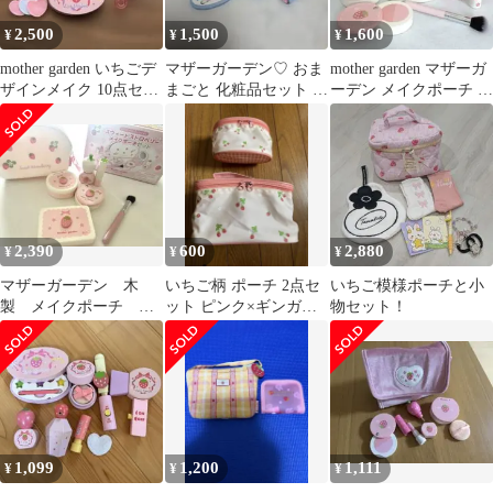
2,500
1,500
1,600
¥
¥
¥
mother garden いちごデ
マザーガーデン♡ おま
mother garden マザーガ
ザインメイク 10点セッ
まごと 化粧品セット お
ーデン メイクポーチ お
ト
しゃれセット
化粧 いちご柄
2,390
600
2,880
¥
¥
¥
マザーガーデン 木
いちご柄 ポーチ 2点セ
いちご模様ポーチと小
製 メイクポーチ い
ット ピンク×ギンガム
物セット！
ちご ピンク
チェック マザーグー
ス
1,099
1,200
1,111
¥
¥
¥