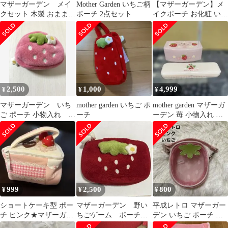
マザーガーデン メイ
Mother Garden いちご柄
【マザーガーデン】メ
クセット 木製 おままご
ポーチ 2点セット
イクポーチ お化粧 いち
と 野いちご コスメメイ
ご柄
クセット
2,500
1,000
4,999
¥
¥
¥
マザーガーデン いち
mother garden いちご ポ
mother garden マザーガ
ご ポーチ 小物入れ ピ
ーチ
ーデン 苺 小物入れ 鏡
ンク
付き
999
2,500
800
¥
¥
¥
ショートケーキ型 ポー
マザーガーデン 野い
平成レトロ マザーガー
チ ピンク★マザーガー
ちごゲーム ポーチ
デン いちご ポーチ ピ
デン
赤 希少
ンク