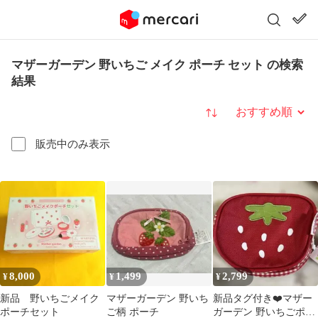
マザーガーデン 野いちご メイク ポーチ セット の検索
結果
並び替え
販売中のみ表示
8,000
1,499
2,799
¥
¥
¥
新品 野いちごメイク
マザーガーデン 野いち
新品タグ付き❤️マザー
ポーチセット
ご柄 ポーチ
ガーデン 野いちごポー