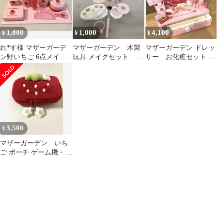
1,000
1,000
4,100
¥
¥
¥
れ*す様 マザーガーデ
マザーガーデン 木製
マザーガーデン ドレッ
ン野いちご 6点メイク
玩具 メイクセット お
サー お化粧セット 野
セット おまけでスキン
化粧ごっこ
いちご セット マネ
ローション大1
キュア 消毒薬
3,500
¥
マザーガーデン いち
ご ポーチ ゲーム機・電
子辞書ケース