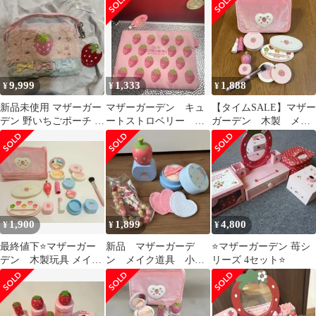
9,999
1,333
1,888
¥
¥
¥
新品未使用 マザーガー
マザーガーデン キュ
【タイムSALE】マザー
デン 野いちごポーチ フ
ートストロベリー ポ
ガーデン 木製 メイ
ァー 平成女児 当時物
ーチ 平成 レトロ
ク セット おもちゃ
お化粧ごっこ
1,900
1,899
4,800
¥
¥
¥
最終値下⭐マザーガー
新品 マザーガーデ
⭐マザーガーデン 苺シ
デン 木製玩具 メイク
ン メイク道具 小
リーズ 4セット⭐
セット お化粧ごっこ
物 ネイル アクセサ
リー セット ままご
と