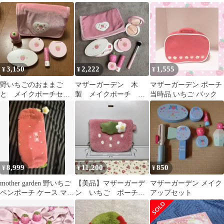
チ 廃盤 レア
3,150
2,222
1,555
¥
¥
¥
野いちごのおままご
マザーガーデン 木
マザーガーデン ポーチ
と メイクポーチセッ
製 メイクポーチ い
当時品 いちご バック
ト マザーガーデン 木
ちご ピンク
製おままごと
8,999
11,200
850
¥
¥
¥
mother garden 野いちご
【美品】マザーガーデ
マザーガーデン メイク
ペンポーチ ケース マザ
ン いちご ポーチ
アップセット
ーガーデン
ポケットティッシュケ
ース 小物入れ レア