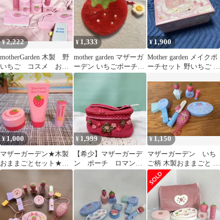
2,222
1,333
1,900
¥
¥
¥
motherGarden 木製 野
mother garden マザーガ
Mother garden メイクポ
いちご コスメ おま
ーデン いちごポーチ
ーチセット 野いちご お
まごと
レア
ままごと
1,000
1,999
1,150
¥
¥
¥
マザーガーデン★木製
【希少】マザーガーデ
マザーガーデン いち
おままごとセット★ス
ン ポーチ ロマンテ
ご柄 木製おままごと メ
トロベリー★コスメセ
ィックガーデン
イクセット STRA
ット★野いちご
WRERRY