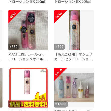
トローション EX 200ml
トローション EX 200ml
880
700
¥
¥
点
MACHERIE カールセッ
【あねご様用】マシェリ
ー
トローション＆オイルイ
カールセットローション
ンワックス
EX ヘアスタイリング
3,920
1,900
¥
¥