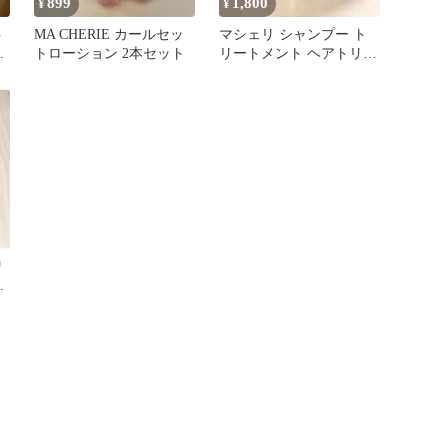
899
1,800
¥
¥
ト
MA CHERIE カールセッ
マシェリ シャンプー ト
ク
トローション 2本セット
リートメント ヘアトリー
トメント まとめ売り
リ
ン
ス