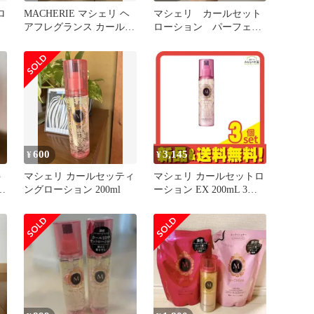
ロ
MACHERIE マシェリ ヘ
マシェリ カールセット
アフレグランス カールセ
ローション パーフェク
ットローション 2点セッ
トシャワー
ト
600
3,145
¥
¥
ト
マシェリ カールセッティ
マシェリ カールセットロ
リ
ングローション 200ml
ーション EX 200mL 3個
セット まとめ売り