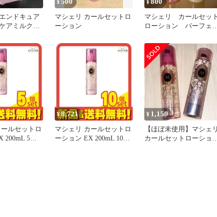
500
800
¥
¥
エンドキュア
マシェリ カールセットロ
マシェリ カールセッ
先ケアミルク
ーション
ローション パーフェ
トメント洗い
トシャワー
イプ
8,721
1,150
¥
¥
カールセットロ
マシェリ カールセットロ
【ほぼ未使用】マシェ
 200mL 5個
ーション EX 200mL 10個
カールセットローショ
とめ売り
セット まとめ売り
9割+プラチナヴェール
プレー５割