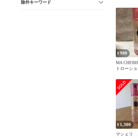
除外キーワード
イリング 2
ルヘアエス
980
¥
MA CHER
トローション
1,300
¥
マシェリ 