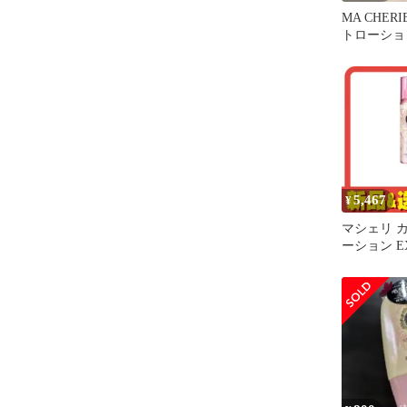
MA CHER
トローション 
5,467
¥
マシェリ 
ーション EX
セット ま