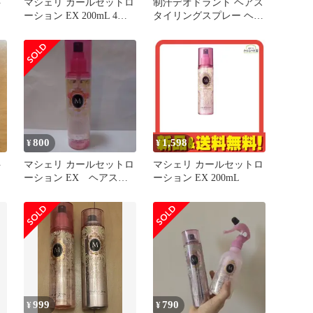
ト
マシェリ カールセットロ
制汗デオドラント ヘアス
ーション EX 200mL 4個
タイリングスプレー ヘア
セット まとめ売り
オイル 美容液 など まと
め売り
800
1,598
¥
¥
ト
マシェリ カールセットロ
マシェリ カールセットロ
ーション EX ヘアスタ
ーション EX 200mL
イリング剤
999
790
¥
¥