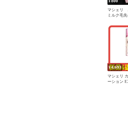
800
¥
マシェリ 
ミルク毛
ヘアトリー
流さないタ
4,693
¥
マシェリ 
ーション EX
セット ま