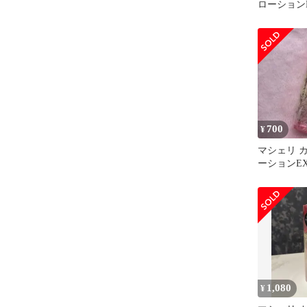
ローション
700
¥
マシェリ 
ーションE
リング
1,080
¥