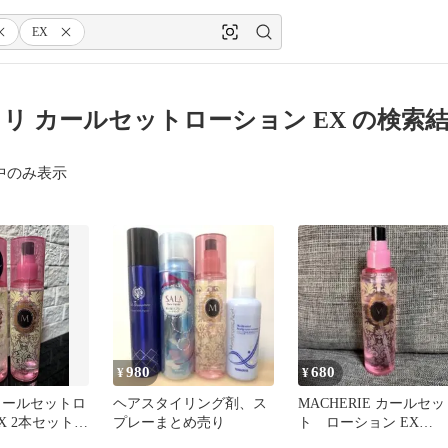
EX
リ カールセットローション EX の検索
中のみ表示
980
680
¥
¥
カールセットロ
ヘアスタイリング剤、ス
MACHERIE カールセッ
X 2本セット(1
プレーまとめ売り
ト ローション EX
1本は８割強
200ml スタイリング剤