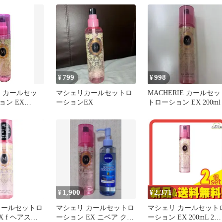
799
998
¥
¥
IE カールセッ
マシェリカールセットロ
MACHERIE カールセッ
ョン EX
ーションEX
トローション EX 200ml
スタイリング剤
1,900
2,371
¥
¥
カールセットロ
マシェリ カールセットロ
マシェリ カールセット
X f ヘアスタ
ーション EX ニベア クレ
ーション EX 200mL 2個