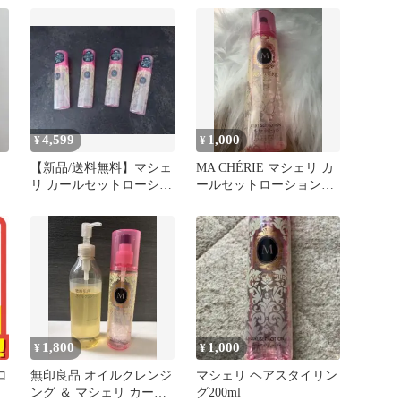
4,599
1,000
¥
¥
【新品/送料無料】マシェ
MA CHÉRIE マシェリ カ
リ カールセットローショ
ールセットローション
ンEX ヘアスタイリング 4
EX
個
1,800
1,000
¥
¥
ロ
無印良品 オイルクレンジ
マシェリ ヘアスタイリン
ング ＆ マシェリ カール
グ200ml