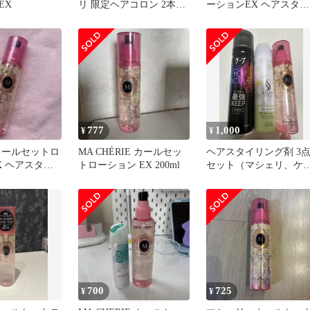
EX
リ 限定ヘアコロン 2本、
ーションEX ヘアスタイ
モイスチュアトリートメ
リング剤 ヘアスプレー
ント 1本
777
1,000
¥
¥
カールセットロ
MA CHÉRIE カールセッ
ヘアスタイリング剤 3
X ヘアスタイ
トローション EX 200ml
セット（マシェリ、ケ
プ、サロンスタイル）
700
725
¥
¥