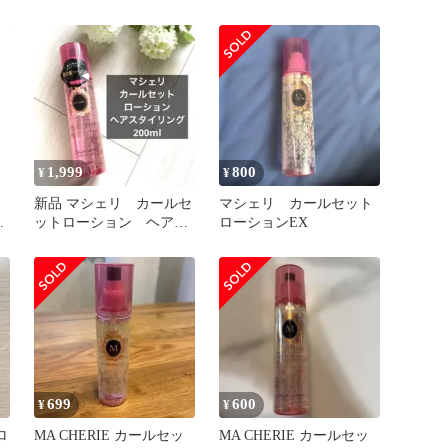
セットローション
1,999
800
¥
¥
カ
新品 マシェリ カールセ
マシェリ カールセット
ットローション ヘアス
ローションEX
タイリング 200ml
699
600
¥
¥
ロ
MA CHERIE カールセッ
MA CHERIE カールセッ