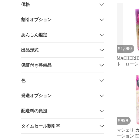
有)
価格
割引オプション
あんしん鑑定
1,000
¥
出品形式
MACHER
ト ローシ
保証付き整備品
200ml 
色
発送オプション
配送料の負担
999
¥
タイムセール割引率
マシェリ 
ーション E