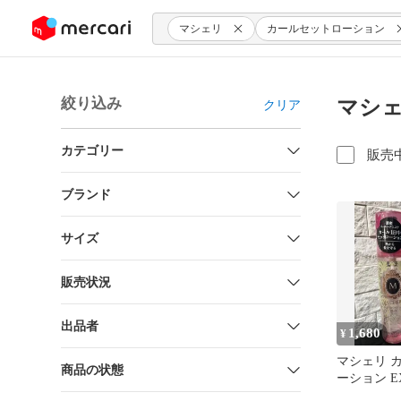
ンツにスキップ
マシェリ
カールセットローション
絞り込み
マシェ
クリア
カテゴリー
販売
ブランド
サイズ
販売状況
出品者
1,680
¥
マシェリ 
商品の状態
ーション E
本未開封・