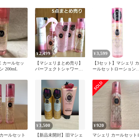
00mL 濃密パー
ンジングオイル
セット まとめ売り
テ。
2,499
3,599
¥
¥
IE カールセッ
【マシェリまとめ売り】
【3セット】マシェリ 
 200mL
パーフェクトシャワーウ
ールセットローション
ェーブ/カールセットロー
EX f ヘアスタイリング
ションミスト
200mL
3,500
920
¥
¥
カールセット
【新品未開封】旧マシェ
マシェリ カールセット