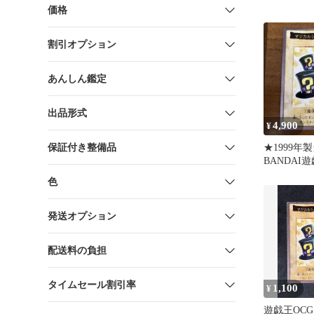
価格
割引オプション
あんしん鑑定
出品形式
4,900
¥
保証付き整備品
★1999年
BANDAI
ジカルシル
色
カード★
発送オプション
配送料の負担
タイムセール割引率
1,100
¥
遊戯王OC