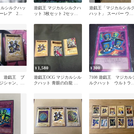
ジカルシルクハッ
遊戯王 マジカルシルクハ
遊戯王「マジカルシル
ーレア 2
ット 3枚セット 2セット
ハット」 スーパー ウル
タダ割☆ギム Ca4sDmy
トラ バンダイ版 セット
1,580
300
¥
¥
 遊戯王 ブ
遊戯王OCG マジカルシル
7108 遊戯王 マジカル
ジシャン、マ
クハット 青眼の白龍 カ
ルクハット ウルト
クハット ①
ードセット
15AY