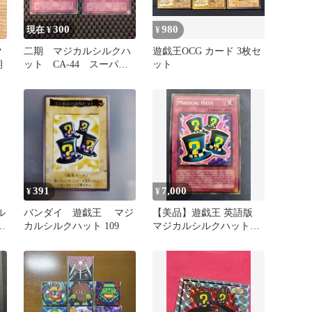
300
980
現在 ¥
¥
ク
二期 マジカルシルクハ
遊戯王OCG カード 3枚セ
期
ット CA-44 スーパー
ット
レア
391
7,000
¥
¥
ル
バンダイ 遊戯王 マジ
【美品】遊戯王 英語版
即
カルシルクハット 109
マジカルシルクハット
スーパーレア