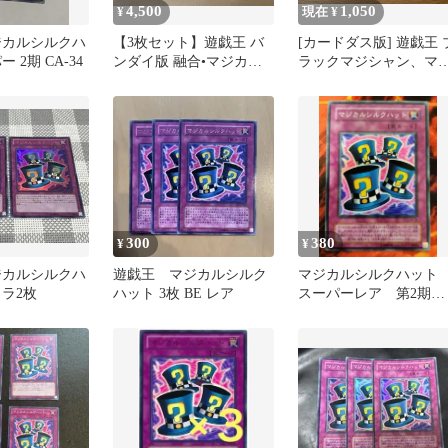
4,500
1,050
¥
現在 ¥
ジカルシルクハ
【3枚セット】遊戯王 バ
[カードダス版] 遊戯王 
 2期 CA-34
ンダイ版 融合•マジカル
ラックマジシャン、マ
シルクハット•六芒星の呪
カルシルクハット10枚
縛
ット
300
380
¥
¥
ジカルシルクハ
遊戯王 マジカルシルク
マジカルシルクハッ
トラ2枚
ハット 3枚 BE レア
スーパーレア 第2期
遊戯王