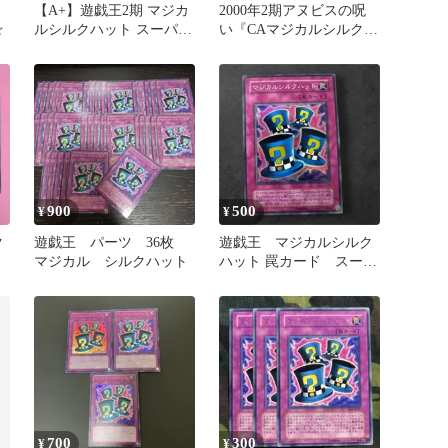
と
【A+】遊戯王2期 マジカ
2000年2期アヌビスの呪
☆
ルシルクハット スーパー
い『CAマジカルシルクハ
レア 美品級
ット④』表面に傷・裏面
所々不備
900
500
¥
¥
ク
遊戯王 パーツ 36枚
遊戯王 マジカルシルク
マジカル シルクハット
ハット 罠カード スーパ
ーレア
700
300
¥
¥