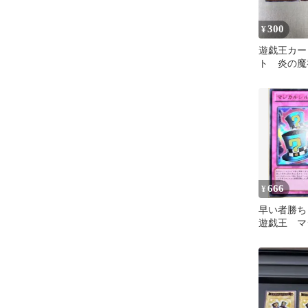
300
¥
遊戯王カー
ト 炎の魔
シルクハッ
の城
666
¥
早い者勝
遊戯王 マ
ハット 1
レア 2枚