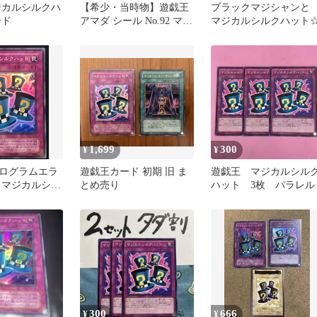
ジカルシルクハ
​【希少・当時物】遊戯王
ブラックマジシャン
ード
アマダ シール No.92 マジ
マジカルシルクハット
カル・シルク・ハット
1,699
300
¥
¥
ログラムエラ
遊戯王カード 初期 旧 ま
遊戯王 マジカルシル
 マジカルシル
とめ売り
ハット 3枚 パラレル
A-34 スーパー
300
666
¥
¥