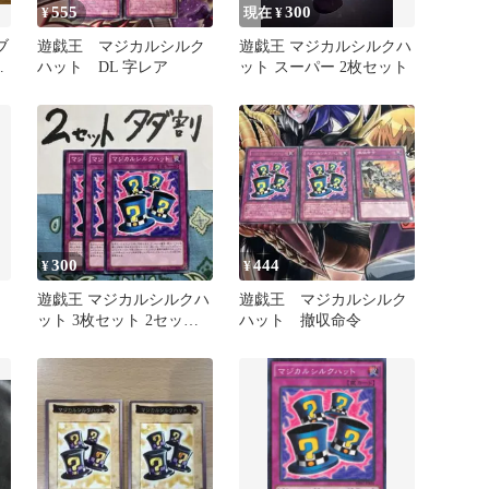
555
300
¥
現在 ¥
ブ
遊戯王 マジカルシルク
遊戯王 マジカルシルクハ
ジ
ハット DL 字レア
ット スーパー 2枚セット
セ
300
444
¥
¥
ト
遊戯王 マジカルシルクハ
遊戯王 マジカルシルク
ット 3枚セット 2セット
ハット 撤収命令
タダ割☆ギム Ca4z15ay