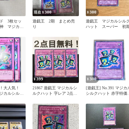
300
300
現在 ¥
¥
ド 3枚セッ
遊戯王 2期 まとめ売
遊戯王 マジカルシル
神 マジカル
り
ハット スーパー 初
ト 闇晦まし
399
300
¥
¥
ち！大人気！
21867 遊戯王 マジカルシ
[遊戯王] No.391 マジカ
ジカルシルク
ルクハット 字レア 2点目
シルクハット 赤字特価
5AY ウルトラ
無料 BE1
OK 最終値