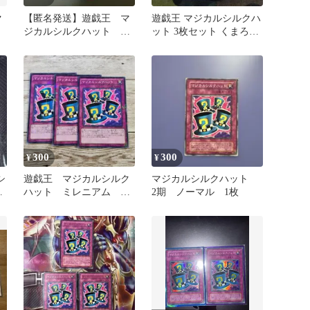
ク
【匿名発送】遊戯王 マ
遊戯王 マジカルシルクハ
ジカルシルクハット ウ
ット 3枚セット くまろん
ルトラ 15AY 3枚
Ar
300
300
¥
¥
シ
遊戯王 マジカルシルク
マジカルシルクハット
ラ
ハット ミレニアム
2期 ノーマル 1枚
MB01 3枚