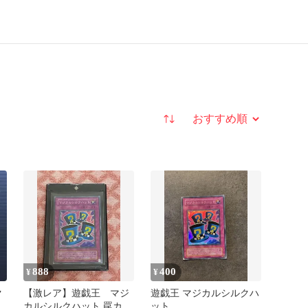
並び替え
888
400
¥
¥
ク
【激レア】遊戯王 マジ
遊戯王 マジカルシルクハ
カルシルクハット 罠カー
ット