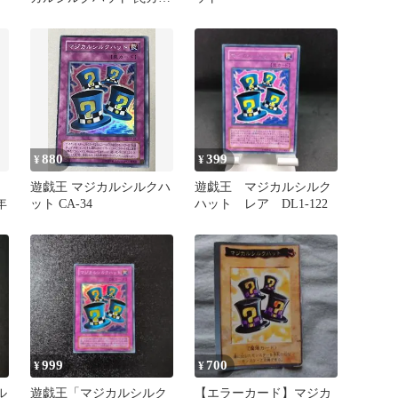
ド 初期カードスーパー
レア
880
399
¥
¥
遊戯王 マジカルシルクハ
遊戯王 マジカルシルク
年
ット CA-34
ハット レア DL1-122
999
700
¥
¥
ル
遊戯王「マジカルシルク
【エラーカード】マジカ