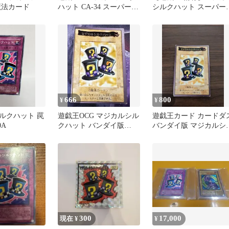
魔法カード
ハット CA-34 スーパーレ
シルクハット スーパー
ア
ア CA-34
666
800
¥
¥
ルクハット 罠
遊戯王OCG マジカルシル
遊戯王カード カードダ
0A
クハット バンダイ版
バンダイ版 マジカルシ
1999年
クハット
300
17,000
現在 ¥
¥