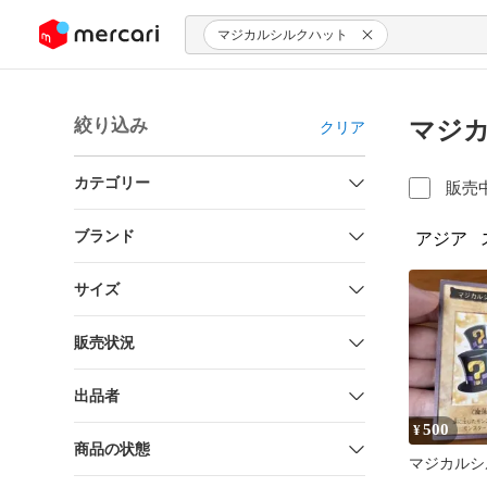
ンツにスキップ
マジカルシルクハット
絞り込み
マジカ
クリア
カテゴリー
販売
ブランド
アジア
サイズ
販売状況
出品者
500
¥
商品の状態
マジカルシ