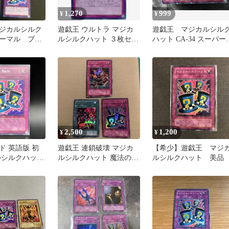
1,270
999
¥
¥
ジカルシルク
遊戯王 ウルトラ マジカ
遊戯王 マジカルシル
ーマル プロ
ルシルクハット ３枚セッ
ハット CA-34 スーパ
 闇遊戯 武藤
ト 新テキスト 未使用
3枚
15AY
2,500
1,200
¥
¥
ド 英語版 初
遊戯王 連鎖破壊 マジカ
【希少】遊戯王 マジ
ルシルクハット
ルシルクハット 魔法の筒
ルシルクハット 美品
レア レトロパッ
3枚セット