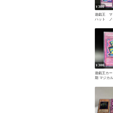
300
¥
遊戯王 マ
ハット ノ
モ LG01
遊戯
300
¥
遊戯王カー
期 マジカ
RP02 字
ク