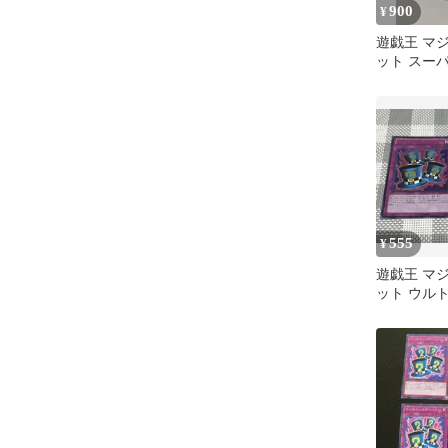
900
¥
遊戯王 マ
ット スーパー
555
¥
遊戯王 マ
ット ウル