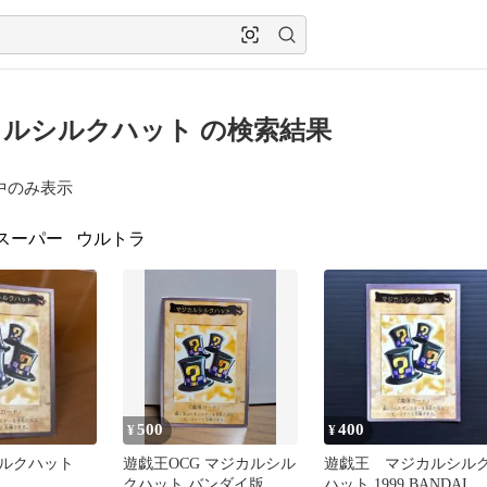
ルシルクハット の検索結果
中のみ表示
スーパー
ウルトラ
500
400
¥
¥
ルクハット
遊戯王OCG マジカルシル
遊戯王 マジカルシル
クハット バンダイ版
ハット 1999 BANDAI