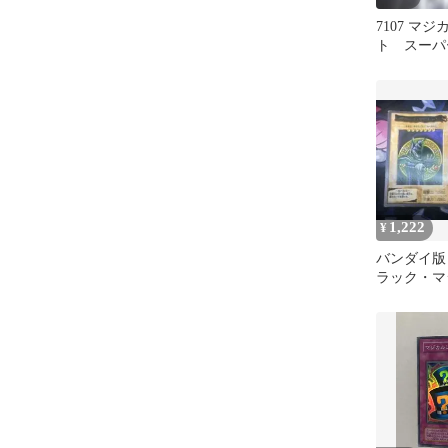
7107 マ
ト スーパ
期 CA
1,222
¥
バンダイ版
ラック・マ
ジカルシル