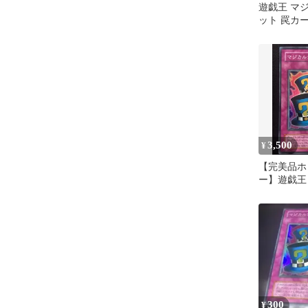
遊戯王 マ
ット 罠カ
3,500
¥
【完美品ホ
ー】遊戯王
クハット C
レア
300
¥