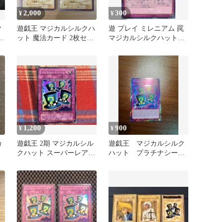
2,000
300
¥
¥
ク
遊戯王 マジカルシルクハ
遊 プレイ ミレニアム 罠
ー
ット 魔法カード 2枚セッ
マジカルシルクハット
ト BANDAI版
MB01 1枚
1,200
900
¥
¥
カ
遊戯王 2期 マジカルシル
遊戯王 マジカルシルク
クハット スーパーレア
ハット プラチナシーク
美品
レットレア 英語版