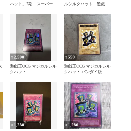
レ
ハット」2期 スーパー
ルシルクハット 遊戯
王 バンダイ
2,500
550
¥
¥
ス
遊戯王OCG マジカルシル
遊戯王OCG マジカルシル
ル
クハット
クハット バンダイ版
1,280
1,280
¥
¥