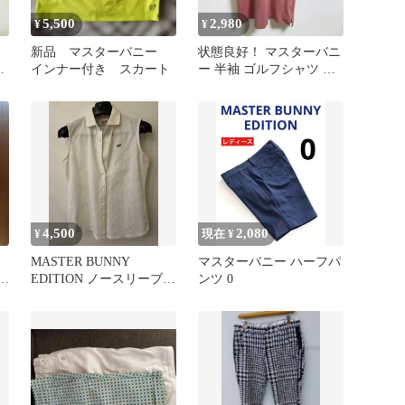
5,500
2,980
¥
¥
新品 マスターバニー
状態良好！ マスターバニ
ト
インナー付き スカート
ー 半袖 ゴルフシャツ ロ
ン
ゴ刺繍 立体裁断 L
4,500
2,080
¥
現在 ¥
MASTER BUNNY
マスターバニー ハーフパ
EDITION ノースリーブシ
ンツ 0
ャツ ホワイト