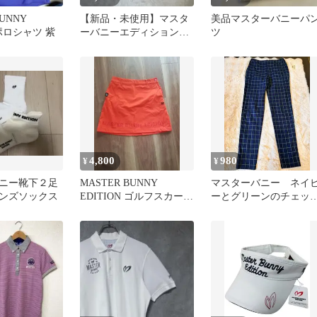
BUNNY
【新品・未使用】マスタ
美品マスターバニーパ
 ポロシャツ 紫
ーバニーエディション
ツ
クラブケース
4,800
980
¥
¥
ニー靴下２足
MASTER BUNNY
マスターバニー ネイ
ンズソックス
EDITION ゴルフスカート
ーとグリーンのチェッ
オレンジ
柄パンツ サイズ00