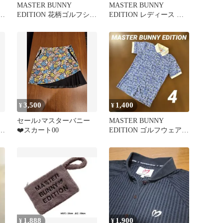
MASTER BUNNY
MASTER BUNNY
ー
EDITION 花柄ゴルフシャ
EDITION レディース ポ
ツ サイズ1
ロシャツ サイズ2
3,500
1,400
¥
¥
セール♪マスターバニー
MASTER BUNNY
ワ
❤️スカート00
EDITION ゴルフウェア
半袖 ポロシャツ 4
1,888
1,900
¥
¥