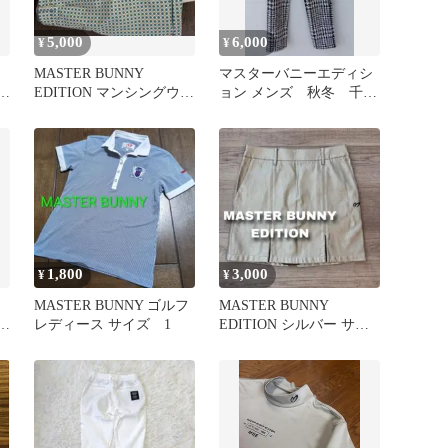
5,000
6,000
¥
¥
MASTER BUNNY
マスターバニーエディシ
ブ
EDITION マンシングウェ
ョン メンズ 秋冬 千鳥
ア ゴルフパンツ セット
柄 サイズ5
1,800
3,000
¥
¥
MASTER BUNNY ゴルフ
MASTER BUNNY
ト
レディース サイズ 1
EDITION シルバー サイ
ズ0