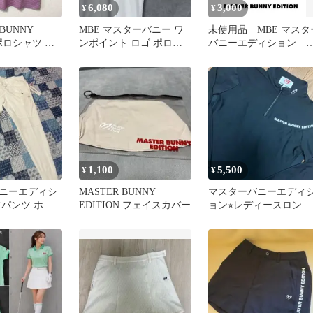
6,080
3,000
¥
¥
 BUNNY
MBE マスターバニー ワ
未使用品 MBE マスタ
 ポロシャツ ピ
ンポイント ロゴ ポロシ
バニーエディション 
ー M⭐️
ャツ ホワイト 5 メンズ
ンバイザー フリーサ
ズ
1,100
5,500
¥
¥
ニーエディシ
MASTER BUNNY
マスターバニーエディ
フパンツ ホワ
EDITION フェイスカバー
ョン⭐︎レディースロング
シャツ サイズ2