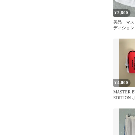
2,800
¥
美品 マス
ディション
ワイト サ
4,000
¥
MASTER 
EDITIO
原英莉花モ