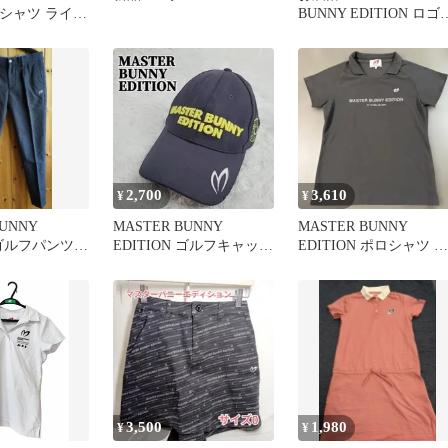
 Tシャツ ライト
BUNNY EDITION ロゴ
イネック☆
2,700
3,610
¥
¥
BUNNY
MASTER BUNNY
MASTER BUNNY
N ゴルフパンツ
EDITION ゴルフキャップ
EDITION ポロシャツ ブ
ネイビー 刺繍ロゴ
ラック サイズ1
3,500
1,980
¥
¥