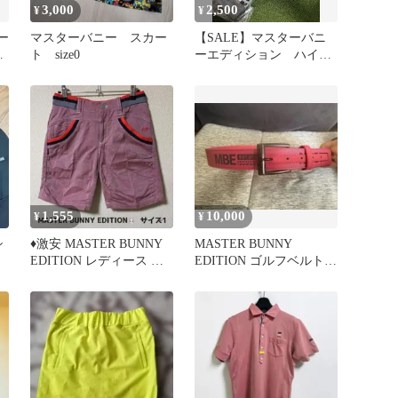
3,000
2,500
¥
¥
ー
マスターバニー スカー
【SALE】マスターバニ
サ
ト size0
ーエディション ハイソ
イ
ックス グレー
1,555
10,000
¥
¥
シ
♦︎激安 MASTER BUNNY
MASTER BUNNY
T
EDITION レディース ゴ
EDITION ゴルフベルト
ルフ サイズ1
ピンク