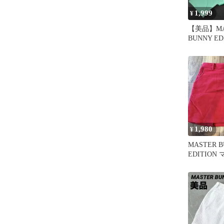
1,999
¥
【美品】MA
BUNNY E
ロシャツ レ
1,980
¥
MASTER 
EDITIO
スカート 