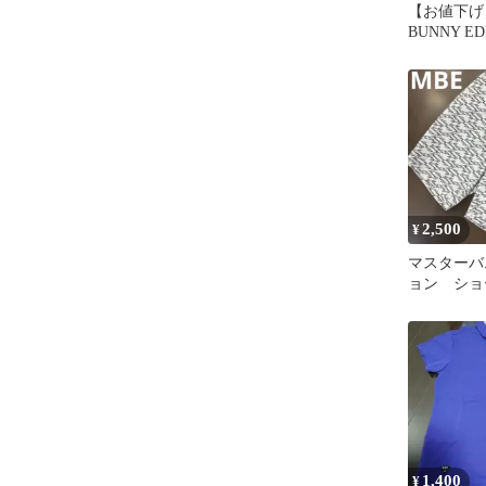
【お値下げ】
BUNNY E
ャツホワイ
2,500
¥
マスターバ
ョン シ
総柄 サイ
1,400
¥