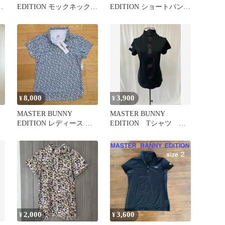
ハ
EDITION モックネックシ
EDITION ショートパンツ
ャツ ブラック 6
ブラック
8,000
3,900
¥
¥
MASTER BUNNY
MASTER BUNNY
EDITION レディース ポ
EDITION Tシャツ ゴ
ロシャツ サイズ2
ルフ パリ－ゲイツ
2,000
3,600
¥
¥