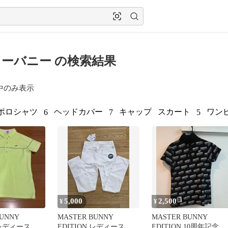
ーバニー の検索結果
中のみ表示
ポロシャツ
ヘッドカバー
キャップ
スカート
ワン
6
7
5
5,000
2,500
¥
¥
BUNNY
MASTER BUNNY
MASTER BUNNY
 レディース ポ
EDITION レディース パ
EDITION 10周年記念 ポ