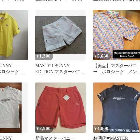
サイズ2
ンツ ホワイト 0
ロシャツサイズ2
1,300
5,680
¥
¥
BUNNY
MASTER BUNNY
【美品】マスターバニ
 ポロシャツ イ
EDITION マスターバニ
ー ポロシャツ メン
ズ3
ー パンツ ホワイト
ズ サイズ5
2,900
4,800
¥
¥
BUNNY
新品マスターバニー
お洒落❤MASTER