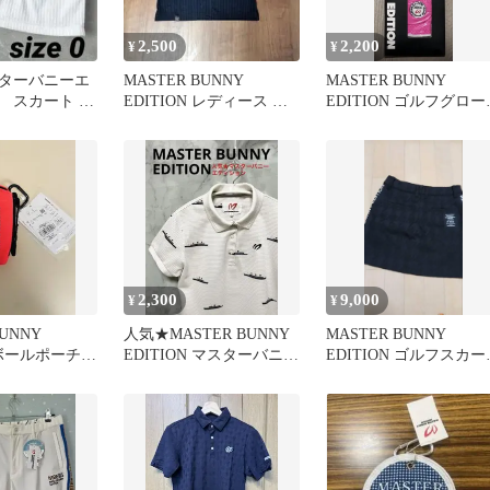
2,500
2,200
¥
¥
ターバニーエ
MASTER BUNNY
MASTER BUNNY
 スカート ホ
EDITION レディース ポ
EDITION ゴルフグロー
イズ0 裏地付
ロシャツ ブラック
20
2,300
9,000
¥
¥
BUNNY
人気★MASTER BUNNY
MASTER BUNNY
N ボールポーチ
EDITION マスターバニー
EDITION ゴルフスカー
デル
エディション 0
ブラック サイズ0