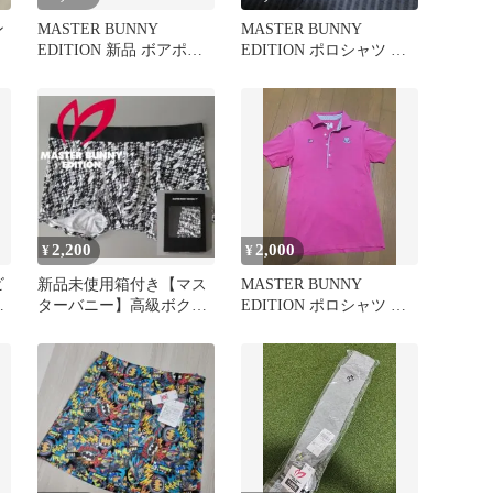
ン
MASTER BUNNY
MASTER BUNNY
EDITION 新品 ボアポー
EDITION ポロシャツ ブ
チ
ラック サイズ1
2,200
2,000
¥
¥
ビ
新品未使用箱付き【マス
MASTER BUNNY
ク
ターバニー】高級ボクサ
EDITION ポロシャツ ピ
ーパンツ 5(w78-82)
ンク サイズ5