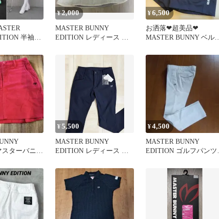
2,000
6,500
¥
¥
STER
MASTER BUNNY
お洒落❤超美品❤︎
DITION 半袖ポ
EDITION レディース ゴ
MASTER BUNNY ベル
ディース L
ルフスカート ホワイト
ロゴテープ ショートパ
ツ☆
5,500
4,500
¥
¥
BUNNY
MASTER BUNNY
MASTER BUNNY
N マスターバニー
EDITION レディース ゴ
EDITION ゴルフパンツ
サイズ0
ルフパンツ 0
ホワイト