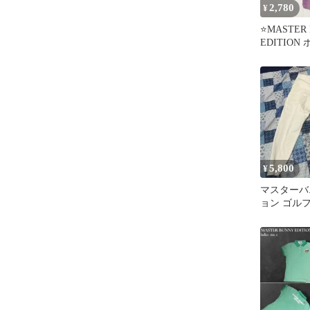
2,780
¥
⭐️MASTER
EDITION
ンク ボーダ
5,800
¥
マスターバ
ョン ゴル
イト