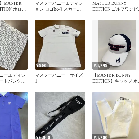
MASTER
マスターバニーエディシ
MASTER BUNNY
DITION ポロシ
ョン ロゴ総柄 スカート
EDITION ゴルフワンピ
トサイズ0
黒 サイズ0 S相当
ス
900
3,799
¥
¥
ニーエディシ
マスターバニー サイズ
【MASTER BUNNY
ョートパンツ
1
EDITION】キャップ ホ
ズ4
イト×ネイビー
6,800
3,700
¥
¥