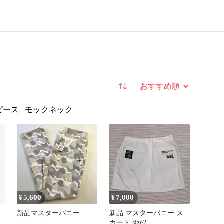
並び替え
ピース
モックネック
5,600
7,000
¥
¥
新品マスターバニー
新品 マスターバニー ス
カート size2