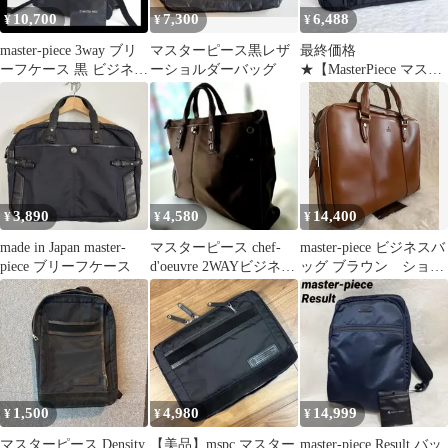
10,700
7,300
6,488
¥
¥
¥
master-piece 3way ブリ
マスターピース黒レザ
最終価格
ーフケース 黒 ビジネス
ーショルダーバッグ
★【MasterPiece マスタ
リュック A4
ーピース】リュック ビ
ジネスバッグ
3,890
4,580
14,400
¥
¥
¥
made in Japan master-
マスターピース chef-
master-piece ビジネスバ
piece ブリーフケース
d'oeuvre 2WAYビジネス
ッグ ブラウン ショル
バッグ
ダー欠品
1,500
4,980
14,999
¥
¥
¥
マスターピース Density
【美品】mspc マスター
master-piece Result バッ