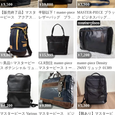
9,500
19,800
3,900
¥
¥
¥
【販売終了品】マスタ
半額以下！master-piece
MASTER-PIECE ブラッ
ーピース アクアスキ
レザーバッグ ブラッ
ク ビジネスバッグ
ュータムANAコラボ
ク
3Way
トートバッグ
9,000
15,999
7,200
¥
¥
¥
✨美品✨マスターピー
GLR別注 master-piece
master-piece Density
ス ポテンシャル リュッ
マスターピース トート
2WAY リュック 01389
ク バックパック ネイビ
バッグ
ー 大容量
8,200
9,000
5,300
¥
¥
¥
マスターピース Various
マスターピース ビジ
【難あり】マスターピ