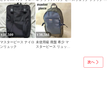
ク A4可 切替 紺
ンドバッグ 黒
用期間3か月
11,500
38,588
¥
¥
マスターピース ナイロ
未使用級 廃盤 希少 マ
ンリュック
スターピース リュック
02561 ネイビー 日本製
次へ