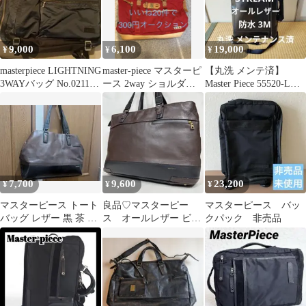
9,000
6,100
19,000
¥
¥
¥
masterpiece LIGHTNING
master-piece マスターピ
【丸洗 メンテ済】
3WAYバッグ No.02118-
ース 2way ショルダー
Master Piece 55520-L
N
バッグ 赤
STREAM
7,700
9,600
23,200
¥
¥
¥
マスターピース トート
良品♡マスターピー
マスターピース バッ
バッグ レザー 黒 茶 日
ス オールレザー ビジ
クパック 非売品
本製
ネスバッグ トートバッ
グ バイカラー