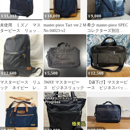
33,333
18,000
9,000
¥
¥
¥
未使用 ミズノ マス
master-piece Tact ver.2 M
希少 master-piece SPEC
ターピース リュッ
No.04023-v2
コレクターズ別注
ク バックパック レ
2WAYバッグ
ア コラボ
12,600
5,500
12,500
¥
¥
¥
マスターピース リュ
3WAY マスターピー
【値下げ】マスターピ
ック ネイビー レザ
ス ビジネスリュック
ース ビジネスバッグ
ー×ナイロン 止水ジッ
グレーと黒のナイロン
プ PC可 A4可
レザー