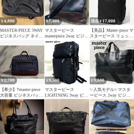
4,800
7,400
17,000
¥
¥
現在 ¥
MASTER-PIECE 3WAY
マスターピース
【美品】Master-piece マ
ビジネスバッグ ネイビ
masterpiece 2way ビジネ
スターピース リュッ
ー
スバッグ レザー 大容
ク ブラック
量
2,780
9,500
9,600
¥
¥
¥
【希少】‼️master-piece
マスターピース
✨人気モデル✨マスタ
大容量 ビジネスバッグ
LIGHTNING 3way ビジ
ーピース 2way ビジネ
紺 ナイロン×レザー
ネスバッグ リュック 黒
スバッグ オールレザー
A4可 黒