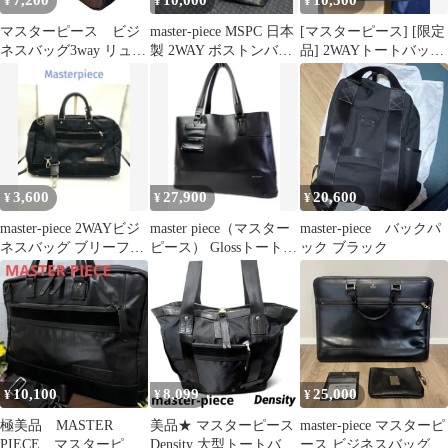
¥
¥
¥
マスターピース ビジ
master-piece MSPC 日本
[マスターピース] [限定
ネスバッグ3way リュッ
製 2WAY ボストンバッ
品] 2WAYトートバッグ
ク スウェード ナイ
グ レザー
density
ロン ネイビー
3,600
27,900
20,600
¥
¥
¥
master-piece 2WAYビジ
master piece（マスター
master-piece バックパ
ネスバッグ ブリーフケ
ピース） Glossトートバ
ック ブラック
ース 黒 A4収納可
ッグ ブラック
10,100
8,099
25,000
¥
¥
¥
極美品 MASTER
美品★ マスターピース
master-piece マスターピ
PIECE マスターピー
Density 大型トートバッ
ース ビジネスバッグ