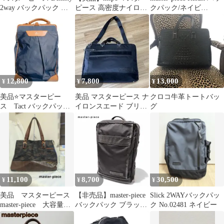
2way バックパック ブ
ピース 高密度ナイロン
クパック/ネイビ
ラック
×レザー クラッチバッ
ー/No.43312
グ 本革
12,800
7,800
13,000
¥
¥
¥
美品⭐️マスターピー
美品 マスターピース ナ
クロコ牛革トートバッ
ス Tact バックパック
イロンスエード ブリー
グ
S
フケース ショルダーベ
ルト付 黒
11,100
8,700
30,500
¥
¥
¥
美品 マスターピース
【非売品】master-piece
Slick 2WAYバックパッ
master-piece 大容量ト
バックパック ブラック
ク No.02481 ネイビー
ートバック
Density