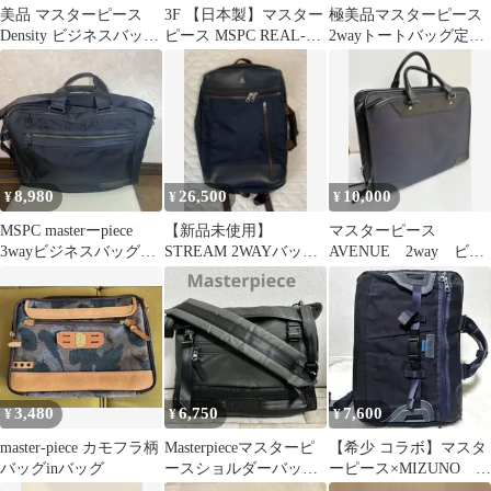
美品 マスターピース
3F 【日本製】マスター
極美品マスターピース
Density ビジネスバッ
ピース MSPC REAL-S
2wayトートバッグ定価
グ リュック 3way 2
レザービジネスバッグ
30800円MSPC黒
層
8,980
26,500
10,000
¥
¥
¥
MSPC masterーpiece
【新品未使用】
マスターピース
3wayビジネスバッグ、
STREAM 2WAYバック
AVENUE 2way ビジ
マスターピース
パック ネイビー
ネスバッグ ショルダ
ー紐欠品
3,480
6,750
7,600
¥
¥
¥
master-piece カモフラ柄
Masterpieceマスターピ
【希少 コラボ】マスタ
バッグinバッグ
ースショルダーバッグ
ーピース×MIZUNO ビ
ダークグリーン&ブラ
ジネスバッグ 2way