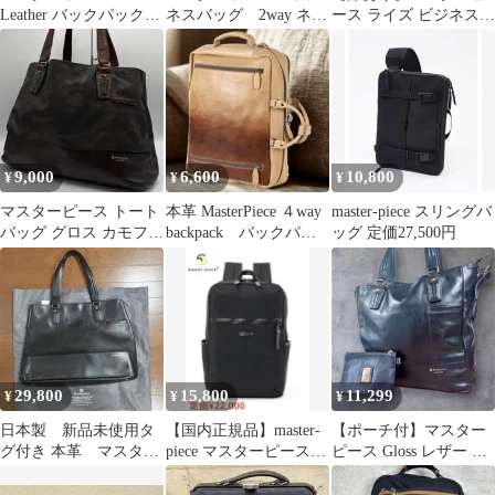
Leather バックパック
ネスバッグ 2way ネイ
ース ライズ ビジネス
24215 黒
ビー ブラウン メン
リュック02261ブラック
ズ 日本製
9,000
6,600
10,800
¥
¥
¥
マスターピース トート
本革 MasterPiece ４way
master-piece スリングバ
バッグ グロス カモフラ
backpack バックパッ
ッグ 定価27,500円
迷彩 A4収納 PVCレザ
ク グラデ
ー
29,800
15,800
11,299
¥
¥
¥
日本製 新品未使用タ
【国内正規品】master-
【ポーチ付】マスター
グ付き 本革 マスター
piece マスターピース
ピース Gloss レザー ト
ピース バッグ
スクエアデイパック
ートバッグ 肩掛け可 黒
BK
大