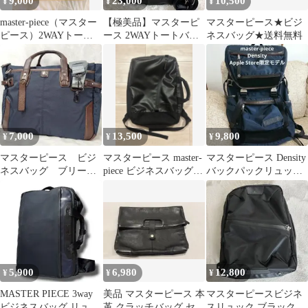
9,000
23,000
10,500
¥
¥
¥
master-piece（マスター
【極美品】マスターピ
マスターピース★ビジ
ピース）2WAYトート
ース 2WAYトートバッ
ネスバッグ★送料無料
バッグ ナイロン 本
グ Progress 02396
革
7,000
13,500
9,800
¥
¥
¥
マスターピース ビジ
マスターピース master-
マスターピース Density
ネスバッグ ブリーフ
piece ビジネスバッグ
バックパックリュック
ケース 2way ナイロ
55548 SLICK
Apple Store限定
ン×牛革
5,900
6,980
12,800
¥
¥
¥
MASTER PIECE 3way
美品 マスターピース 本
マスターピースビジネ
ビジネスバッグ リュッ
革 クラッチバッグ セカ
スリュック ブラック 使