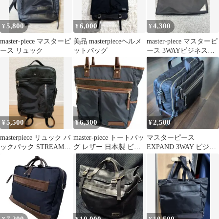
5,800
6,000
4,300
¥
¥
¥
master-piece マスターピ
美品 masterpieceヘルメ
master-piece マスターピ
ース リュック
ットバッグ
ース 3WAYビジネスバ
ッグ
5,500
6,300
2,500
¥
¥
¥
masterpiece リュック バ
master-piece トートバッ
マスターピース
ックパック STREAM
グ レザー 日本製 ビジ
EXPAND 3WAY ビジネ
ビジネス 2way
ネスバッグ
スバッグ 02300-C0
7,200
10,000
10,500