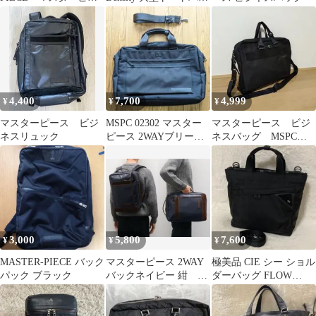
ス 2wayビジネスバッ
グ☆ 肩掛け☆01351
グ メンズ
4,400
7,700
4,999
¥
¥
¥
マスターピース ビジ
MSPC 02302 マスター
マスターピース ビジ
ネスリュック
ピース 2WAYブリーフ
ネスバッグ MSPC
ケース ブラック 美品
PRODUCT 日本製 ブ
ラック
3,000
5,800
7,600
¥
¥
¥
MASTER-PIECE バック
マスターピース 2WAY
極美品 CIE シー ショル
パック ブラック
バックネイビー 紺 リ
ダーバッグ FLOW
ュック ビジネス
2WAY ブラック ナイロ
ン