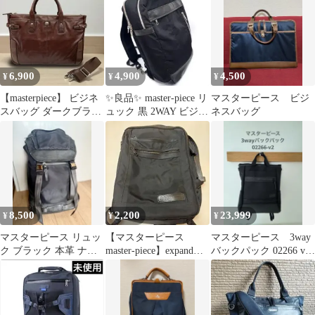
6,900
4,900
4,500
¥
¥
¥
【masterpiece】 ビジネ
✨良品✨ master-piece リ
マスターピース ビジ
スバッグ ダークブラウ
ュック 黒 2WAY ビジネ
ネスバッグ
ン 2way
ス PC収納
8,500
2,200
23,999
¥
¥
¥
マスターピース リュッ
【マスターピース
マスターピース 3way
ク ブラック 本革 ナイ
master-piece】expand
バックパック 02266 v2
ロン ノートPC 収納可
2way バックパック
ブラック
能