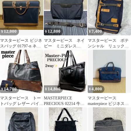
12,000
12,800
7,400
¥
¥
¥
マスターピース ビジネ
マスターピース ネイ
マスターピース ポテ
スバッグ 01797-n ネイ
ビー ミニダレス
ンシャル リュック
ビー ブラウン
2WAYバッグ
ビジネスバッグ ２
WAY Ａ４
14,700
14,800
4,800
¥
¥
¥
マスターピース トー
MASTERPIECE
マスターピース
トバッグ レザー バイカ
PRECIOUS 02214 牛革
masterpiece ビジネスバ
ラー A4 PC 大容量 ビジ
バッグ 2way
ッグ ネイビー
ネス