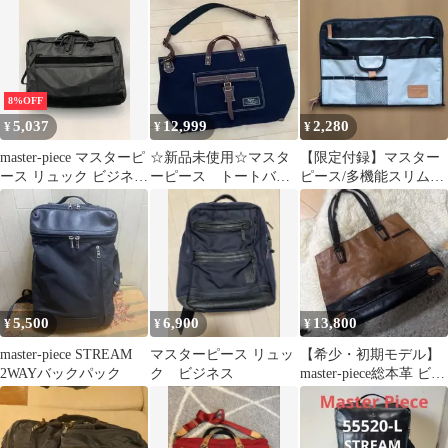
ック
8%OFF
5,037
12,999
2,280
¥
¥
¥
master-piece マスターピ
☆新品未使用☆マスタ
【限定付録】マスター
ース リュック ビジネス
ーピース トートバッ
ピース/多機能スリムイ
ハンド 日本製 ショルダ
グ ウールリッチ
ンナーバッグ 横34縦25
ー バッグ 黒 ■■◎メン
紺白
ズ
5,500
6,900
13,800
¥
¥
¥
master-piece STREAM
マスターピース リュッ
【希少・初期モデル】
2WAYバックパック
ク ビジネス
master-piece総本革 ビン
テージ トート