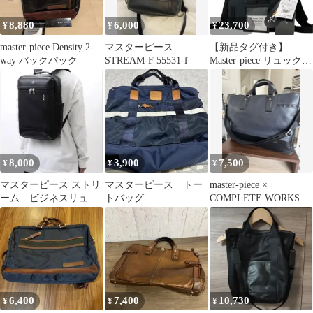
8,880
6,000
23,700
¥
¥
¥
master-piece Density 2-
マスターピース
【新品タグ付き】
way バックパック
STREAM-F 55531-f
Master-piece リュック
バックパック 3way 防
水
8,000
3,900
7,500
¥
¥
¥
マスターピース ストリ
マスターピース トー
master-piece ×
ーム ビジネスリュッ
トバッグ
COMPLETE WORKS レ
ク
ザー トートバッグ
6,400
7,400
10,730
¥
¥
¥