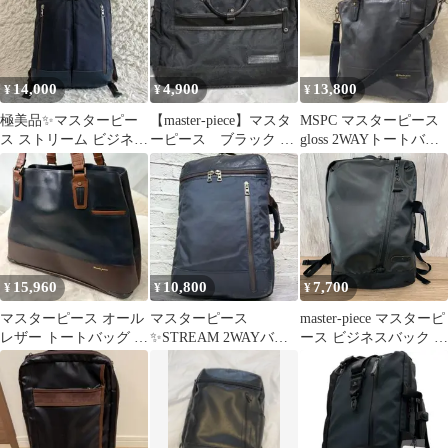
14,000
4,900
13,800
¥
¥
¥
極美品✨マスターピー
【master-piece】マスタ
MSPC マスターピース
ス ストリーム ビジネス
ーピース ブラック ナ
gloss 2WAYトートバッ
リュック バックパック
イロン ビジネスバッグ
グ ブラック
ネイビー
15,960
10,800
7,700
¥
¥
¥
マスターピース オール
マスターピース
master-piece マスターピ
レザー トートバッグ ブ
✨STREAM 2WAYバッ
ース ビジネスバック リ
ラック×ブラウン 日本
クパック 防水 レザー
ュック 2WAY 55548 ブ
製
ナイロン
ラック 平塚店 衣料品
㉖