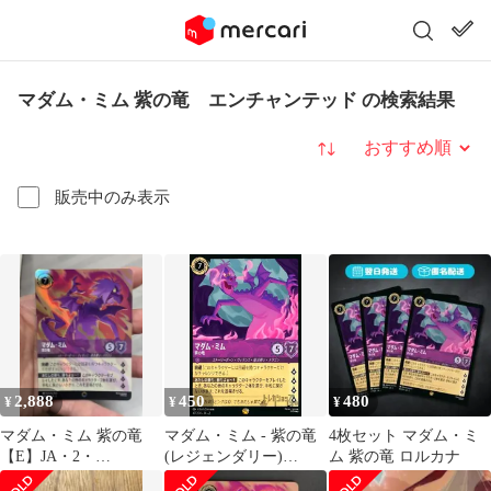
マダム・ミム 紫の竜 エンチャンテッド の検索結果
並び替え
販売中のみ表示
2,888
450
480
¥
¥
¥
マダム・ミム 紫の竜
マダム・ミム - 紫の竜
4枚セット マダム・ミ
【E】JA・2・
(レジェンダリー)
ム 紫の竜 ロルカナ
208[208/204・JA・2]
(47/204)