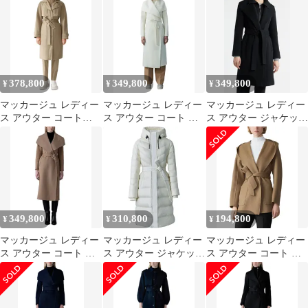
ート Mackage Paya
ート Mackage Norita
ート Mackage Paya
Belted Wool Coat Cream
Beltedouble Face Wool
Belted Wool Coat Black
クリーム
Coat with Wool Blend
ブラック
Bib G
378,800
349,800
349,800
¥
¥
¥
マッカージュ レディー
マッカージュ レディー
マッカージュ レディー
ス アウター コート
ス アウター コート ウ
ス アウター ジャケッ
Mackage Siobhan Trench
ール Mackage Mai
ト・ブルゾン ウール コ
Coat Light Camel キャメ
Lightweight Wrap Wool
ート Mackage Norita
ル
Coat Cream クリーム
Beltedouble Face Wool
Coat with Wool Blend
BibLA
349,800
310,800
194,800
¥
¥
¥
マッカージュ レディー
マッカージュ レディー
マッカージュ レディー
ス アウター コート ウ
ス アウター ジャケッ
ス アウター コート ウ
ール Mackage Mai
ト・ブルゾン ジャケッ
ール Mackage Paya Wool
Lightweight Wrap Wool
ト Mackage Coralia
Wrap Coat with Sash Belt
Coat Light Camel キャメ
Jacket Womens Cream ク
Otter
ル
リーム