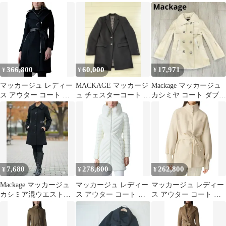
コート XXS
366,800
60,000
17,971
¥
¥
¥
マッカージュ レディー
MACKAGE マッカージ
Mackage マッカージュ
ス アウター コート ウ
ュ チェスターコート ブ
カシミヤ コート ダブル
ール Mackage Shia 2 in 1
ラック 36 S相当
ベルトデザイン 本革
Double Face Wool Coat
with Removable Biblack
ブラック
7,680
278,800
262,800
¥
¥
¥
Mackage マッカージュ
マッカージュ レディー
マッカージュ レディー
カシミア混ウエストベ
ス アウター コート ダ
ス アウター コート ウ
ルト コート
ウン Mackage
ール Mackage Shania
Lyrishearling Collar
Wool Coat Cream クリー
Puffer Down Coat Cream
ム