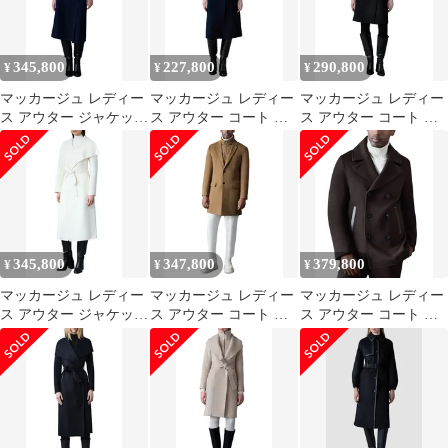
345,800
227,800
290,800
¥
¥
¥
マッカージュ レディー
マッカージュ レディー
マッカージュ レディー
ス アウター ジャケッ
ス アウター コート ウ
ス アウター コート ウ
ト・ブルゾン ウール コ
ール Mackage Ceyla
ール Mackage Norita
ート Mackage Mai
Wool Trench Coat Navy
Belted Wool Coat Black
Woolong Wrap Coat
ネイビー
ブラック
Navy ネイビー
345,800
347,800
379,800
¥
¥
¥
マッカージュ レディー
マッカージュ レディー
マッカージュ レディー
ス アウター ジャケッ
ス アウター コート ウ
ス アウター コート ウ
ト・ブルゾン ウール コ
ール ダウン Mackage
ール Mackage Wool
ート Mackage Mai
3in1 Wool Coat with
Shearling Collar Peacoat
Woolong Wrap Coat
Removable Down Liner
Coffee コーヒー
Cream クリーム
Otter