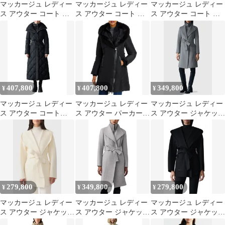
マッカージュ レディー
マッカージュ レディー
マッカージュ レディー
ス アウター コート ウ
ス アウター コート ダ
ス アウター コート ウ
ール レザー Mackage
ウン Mackage Sabreen
ール Mackage Shania
ZevaA Long Wool Coat
Shearling Beltedown Coat
Wool Coat Black ブラッ
With Leather Trim Light
Black ブラック
ク
Camel Multi キャメル
407,800
407,800
349,800
¥
¥
¥
マッカージュ レディー
マッカージュ レディー
マッカージュ レディー
ス アウター コート
ス アウター パーカー・
ス アウター ジャケッ
Mackage Laurella 2in1
スウェット コート ダウ
ト・ブルゾン ウール コ
Light Belted Coat Black
ン Mackage Kay
ート Mackage Norita
ブラック
Hoodedown Shearling
Beltedouble Face Wool
Coat Black ブラック
Coat with Wool Blend
Bib C
279,800
349,800
279,800
¥
¥
¥
マッカージュ レディー
マッカージュ レディー
マッカージュ レディー
ス アウター ジャケッ
ス アウター ジャケッ
ス アウター ジャケッ
ト・ブルゾン ウール コ
ト・ブルゾン ウール コ
ト・ブルゾン ウール コ