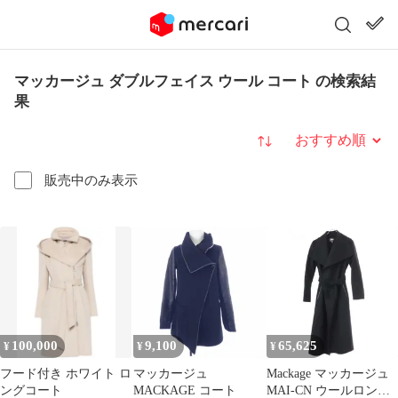
マッカージュ ダブルフェイス ウール コート の検索結
果
並び替え
販売中のみ表示
100,000
9,100
65,625
¥
¥
¥
フード付き ホワイト ロ
マッカージュ
Mackage マッカージュ
ングコート
MACKAGE コート
MAI-CN ウールロング