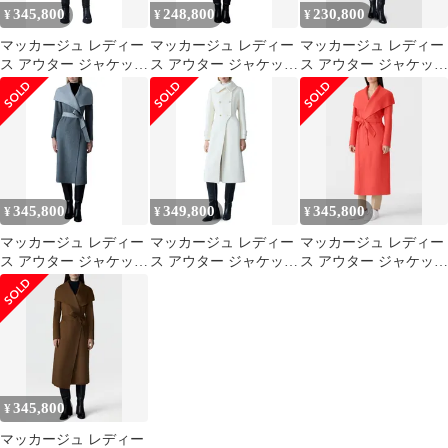
345,800
248,800
230,800
¥
¥
¥
マッカージュ レディー
マッカージュ レディー
マッカージュ レディー
ス アウター ジャケッ
ス アウター ジャケッ
ス アウター ジャケッ
ト・ブルゾン ウール コ
ト・ブルゾン ウール コ
ト・ブルゾン バルーン
ート Mackage Mai
ート Mackage Norita
スリーブ ウール コート
Woolong Wrap Coat
Beltedouble Face Wool
Mackage Zeva Belted
Black ブラック
Coat with Wool Blend
Balloon Sleeve Wool
Bib T
Blend Trench C
345,800
349,800
345,800
¥
¥
¥
マッカージュ レディー
マッカージュ レディー
マッカージュ レディー
ス アウター ジャケッ
ス アウター ジャケッ
ス アウター ジャケッ
ト・ブルゾン ウール コ
ト・ブルゾン コート マ
ト・ブルゾン ウール コ
ート Mackage Mai
キシ Mackagelodie
ート Mackage Mai
Woolong Wrap Coat
Double Breasted Military
Woolong Wrap Coat
Carbon MixLight Grey
Maxi Coat CREAM クリ
Papaya
Mix グレー
ーム
345,800
¥
マッカージュ レディー