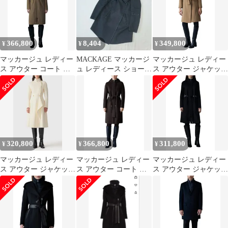
クリーム
366,800
8,404
349,800
¥
¥
¥
マッカージュ レディー
MACKAGE マッカージ
マッカージュ レディー
ス アウター コート ウ
ュ レディース ショール
ス アウター ジャケッ
ール Mackage Blithe
カラー チャコール ハー
ト・ブルゾン ウール コ
Belted Wool Coat Light
フ コート
ート Mackage Norita
Camel キャメル
Beltedouble Face Wool
Coat with Wool Blend
Bib O
320,800
366,800
311,800
¥
¥
¥
マッカージュ レディー
マッカージュ レディー
マッカージュ レディー
ス アウター ジャケッ
ス アウター コート ウ
ス アウター ジャケッ
ト・ブルゾン アシンメ
ール Mackage Blithe
ト・ブルゾン ウール コ
トリー ウール コート
Belted Wool Coat Coffee
ート Mackage Blithe
Mackage Anniasymmetric
コーヒー
Handmade Wool Double
Wool Double Face Coat
Face Hooded Coat Black
CREAM クリーム
ブラック