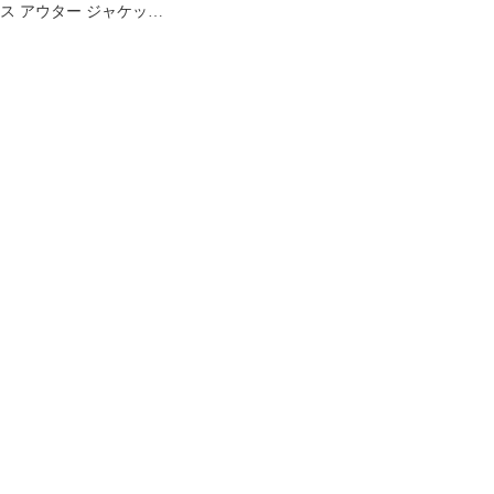
ス アウター ジャケッ
ト・ブルゾン ウール コ
ート Mackage Mai
Woolong Wrap Coat
Earth Brown ブラウン