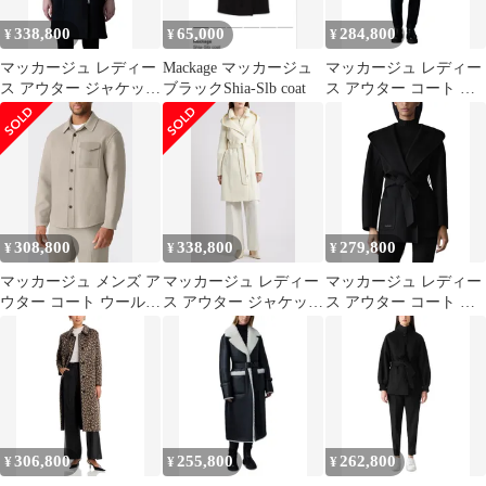
338,800
65,000
284,800
¥
¥
¥
マッカージュ レディー
Mackage マッカージュ
マッカージュ レディー
ス アウター ジャケッ
ブラックShia-Slb coat
ス アウター コート ウ
ト・ブルゾン ウール コ
ール ダウン Mackage
ート Mackage ShiaSLB
3in1 Wool Coat with
2in1 Double Face Wool
Removable Down Liner
Coat with Removable
Navy ネイビー
Bibla
308,800
338,800
279,800
¥
¥
¥
マッカージュ メンズ ア
マッカージュ レディー
マッカージュ レディー
ウター コート ウール
ス アウター ジャケッ
ス アウター コート ウ
シャツ Mackagemmanuel
ト・ブルゾン ウール コ
ール Mackage Paya Wool
Double Face Wool
ート Mackage ShiaSLB
Wrap Coat with Sash Belt
OvershirtAUPE
2in1 Double Face Wool
Black ブラック
MIXTAUPE トープ
Coat with Removable Bib
C
306,800
255,800
262,800
¥
¥
¥