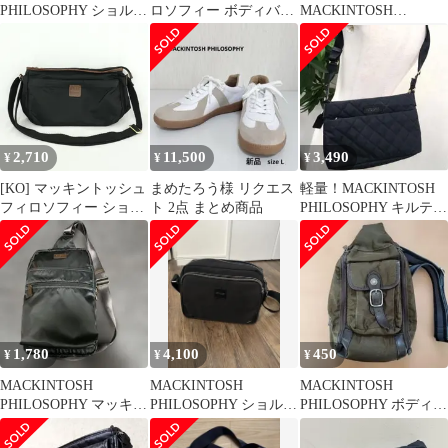
PHILOSOPHY ショルダ
ロソフィー ボディバッ
MACKINTOSH
ーバッグ ナイロン レザ
グ ワンショルダーバッ
PHILOSOPHY！！ボデ
ー
グ
ィバック！！
2,710
11,500
3,490
¥
¥
¥
[KO] マッキントッシュ
まめたろう様 リクエス
軽量！MACKINTOSH
フィロソフィー ショル
ト 2点 まとめ商品
PHILOSOPHY キルティ
ダーバッグ ナイロン 黒
ング ショルダーバッグ
ブラック メンズ ビジネ
ス 通勤 通学 出張 休日
旅行 斜め掛け
MACKINTOSH
PHILOSOPHY
1,780
4,100
450
¥
¥
¥
MACKINTOSH
MACKINTOSH
MACKINTOSH
PHILOSOPHY マッキン
PHILOSOPHY ショルダ
PHILOSOPHY ボディバ
トッシュ ボディバッ
ーバッグ ブラック
ッグ カーキ
ク