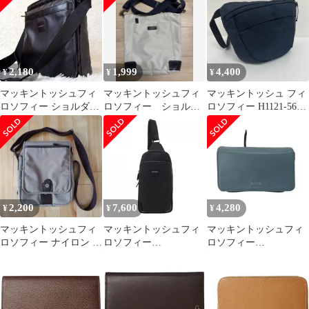
2,180
1,999
4,400
¥
¥
¥
マッキントッシュフィ
マッキントッシュフィ
マッキントッシュ フィ
ロソフィー ショルダー
ロソフィー ショルダ
ロソフィー H1121-560-
バッグ ナイロン ブラッ
ーバック ユニセック
29 メッセンジャー 斜め
ク
ス
掛け メンズ -
ISItems【USED】【古
着】【中古】50122353
2,200
7,600
4,280
¥
¥
¥
マッキントッシュフィ
マッキントッシュフィ
マッキントッシュフィ
ロソフィー ナイロン シ
ロソフィー
ロソフィー
ョルダーバッグ
MACKINTOSH
MACKINTOSH
PHILOSOPH BAG
PHILOSOPHY ショルダ
ー バッグ レディース
表記無