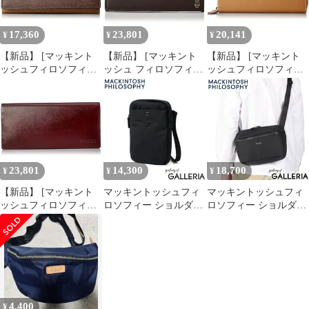
17,360
23,801
20,141
¥
¥
¥
【新品】 [マッキント
【新品】 [マッキント
【新品】 [マッキント
ッシュフィロソフィー]
ッシュ フィロソフィー
ッシュフィロソフィー]
長財布 ロイアルブラッ
] 長財布 メンズ 二つ折
長財布 ロイアルブラッ
クラ シリーズ
り 小銭入れあり バッキ
クラ シリーズ
MAP712015 12 DB 0
ンガムベア 0
MAP714015 14 LB 0
23,801
14,300
18,700
¥
¥
¥
【新品】 [マッキント
マッキントッシュフィ
マッキントッシュフィ
ッシュフィロソフィー]
ロソフィー ショルダー
ロソフィー ショルダー
長財布 メンズ レディー
バッグ レディース メン
バッグ レディース メン
ス 二つ折り 小銭入れあ
ズ MACKINTOSH
ズ MACKINTOSH
り ローワン 0
PHILOSOPHY 6W06
PHILOSOPHY ハービス
19131 ブラック
トン2 17662 ブラック
4,400
¥