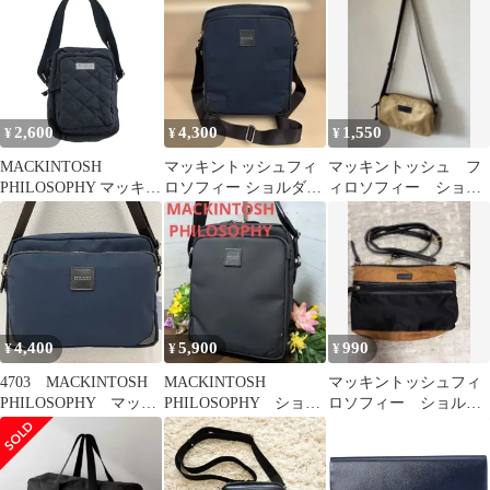
グ ショルダー カー
バッグ黒
ー ナイロンショルダー
キ
バッグ カーキ系
2,600
4,300
1,550
¥
¥
¥
MACKINTOSH
マッキントッシュフィ
マッキントッシュ フ
PHILOSOPHY マッキン
ロソフィー ショルダー
ィロソフィー ショル
トッシュフィロソフィ
バッグ ネイビー B5対
ダー バッグ 黄色
ーショルダーバッグ/ブ
応 撥水 軽量
マスタード 辛子色
ラック
4,400
5,900
990
¥
¥
¥
4703 MACKINTOSH
MACKINTOSH
マッキントッシュフィ
PHILOSOPHY マッキ
PHILOSOPHY ショル
ロソフィー ショルダ
ントッシュフィロソフ
ダーバック メンズ
ーバッグ
ィー ショルダーバッ
レディース
グ ネイビー ダーク
ブラウン レディー