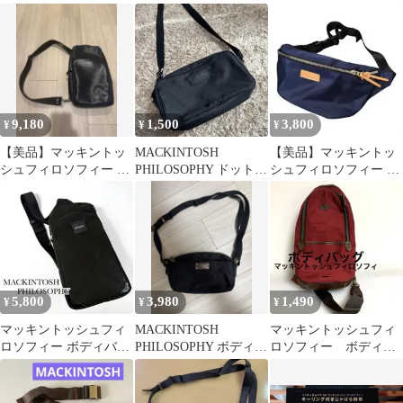
ッグ ブラック
テルオックス シティー
ディバッグ ワンショル
ボディバッグ
ダー ネイビー
9,180
1,500
3,800
¥
¥
¥
【美品】マッキントッ
MACKINTOSH
【美品】マッキントッ
シュフィロソフィー ボ
PHILOSOPHY ドット柄
シュフィロソフィー ウ
ディバッグ レザー
ボディバッグ
エストバッグ ネイビー
黒 濃紺
5,800
3,980
1,490
¥
¥
¥
マッキントッシュフィ
MACKINTOSH
マッキントッシュフィ
ロソフィー ボディバッ
PHILOSOPHY ボディバ
ロソフィー ボディバ
グ ワンショルダー ナイ
ッグ ブラック
ッグ 赤
ロン ブラック