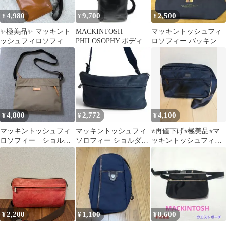
4,980
9,700
2,500
¥
¥
¥
✨極美品✨ マッキント
MACKINTOSH
マッキントッシュフィ
ッシュフィロソフィー
PHILOSOPHY ボディバ
ロソフィー バッキンガ
ボディバッグ レザー キ
ッグ カウレザー ブラッ
ムベア トートバッグ
ャメル
ク
4,800
2,772
4,100
¥
¥
¥
マッキントッシュフィ
マッキントッシュフィ
⭐︎再値下げ⭐︎極美品⭐︎マ
ロソフィー ショルダ
ソロフィー ショルダー
ッキントッシュフィロ
ーバック
バック レザー ネイビー
ソフィー ショルダー
シンプル
バッグ
2,200
1,100
8,600
¥
¥
¥