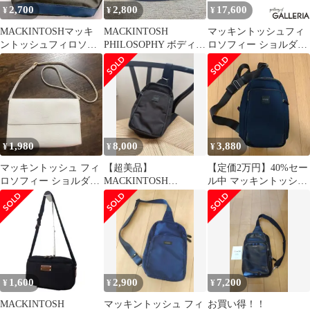
2,700
2,800
17,600
¥
¥
¥
MACKINTOSHマッキ
MACKINTOSH
マッキントッシュフィ
ントッシュフィロソフ
PHILOSOPHY ボディバ
ロソフィー ショルダー
ィー ショルダーバッ
ッグ ネイビー
バッグ レディース メン
グ 黒×青
ズ MACKINTOSH
PHILOSOPHY 6W06
19132 ブラック
1,980
8,000
3,880
¥
¥
¥
マッキントッシュ フィ
【超美品】
【定価2万円】40%セー
ロソフィー ショルダー
MACKINTOSH
ル中 マッキントッシュ
バッグ ホワイト 開閉マ
PHILOSOPHY ボディバ
フィロソフィー ボディ
グネット式
ッグ
バッグ
1,600
2,900
7,200
¥
¥
¥
MACKINTOSH
マッキントッシュ フィ
お買い得！！