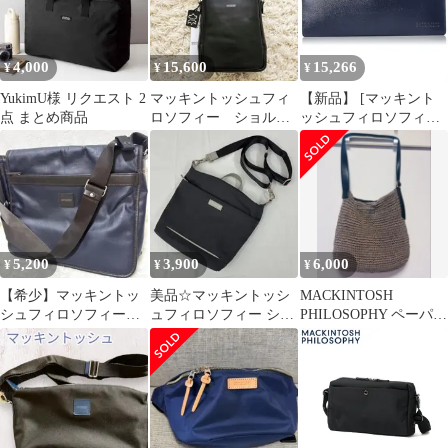
ス メンズ ユニセッ
クス ポケット多数
4,000
15,600
15,266
¥
¥
¥
YukimU様 リクエスト 2
マッキントッシュフィ
【新品】 [マッキント
点 まとめ商品
ロソフィー ショルダ
ッシュフィロソフィー]
ーバッグ
長財布 メンズ レディー
ス 二つ折り 小銭入れあ
り ローワン 0
5,200
3,900
6,000
¥
¥
¥
【希少】マッキントッ
美品☆マッキントッシ
MACKINTOSH
シュフィロソフィー
ュフィロソフィー ショ
PHILOSOPHY ペーパー
ショルダーバッグ マ
ルダーバッグ ネイビー
編み バッグ【最終お値
クダフ2 ネイビー
下げ】