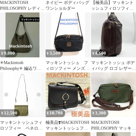
MACKINTOSH
ネイビー ボディバッグ
【極美品】マッキント
PHILOSOPHY レディー
ワンショルダー
ッシュフィロソフィー
ス クロスボディバッグ
アメリア ウエストバッ
ショルダーバッグ 牛革
グ 撥水ナイロン
9,000
3,500
4,600
¥
¥
¥
✳Mackintosh
マッキントッシュ フ
マッキントッシュ ボデ
Philosophy✳ 編込ワン
ィロソフィー メンズ
ィバッグ ロゴ レザー
ショルダートートバッ
レディース ショルダ
ダークブラウン 斜め掛
グ
ーバッグ
け y2k
12,500
10,700
3,300
¥
¥
¥
マッキントッシュフィ
極美品❣️MACKINTOSH
MACKINTOSH
ロソフィー ペネロペ
マッキントッシュフィ
PHILOSOPHY マッキン
リングバックルバッ
ロソフィーショルダー
トッシュ フィロソフィ