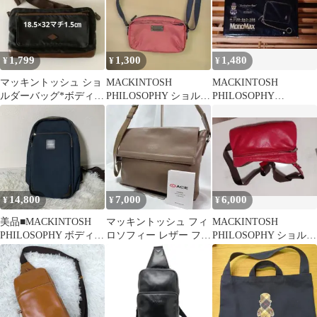
1,799
1,300
1,480
¥
¥
¥
マッキントッシュ ショ
MACKINTOSH
MACKINTOSH
ルダーバッグ*ボディバ
PHILOSOPHY ショルダ
PHILOSOPHY
ッグ 長さ調節可能ベル
ーバッグ レッド
Buckingham Bear 財布
ト付
14,800
7,000
6,000
¥
¥
¥
美品■MACKINTOSH
マッキントッシュ フィ
MACKINTOSH
PHILOSOPHY ボディー
ロソフィー レザー フラ
PHILOSOPHY ショルダ
バッグ ネイビー
ップショルダーバッグ
ーバッグ レッド
ブレイヴァル