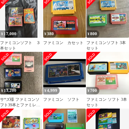
17,000
380
800
¥
¥
¥
ファミコンソフト ３
ファミコン カセット
ファミコンソフト 3本
本セット
セット
13,200
4,999
700
¥
¥
¥
サ*ズ様 ファミコンソ
ファミコン ソフト
ファミコン ソフト 3本
フト39本とファミレー
セット
タセットバッキーオヘ
ア 他