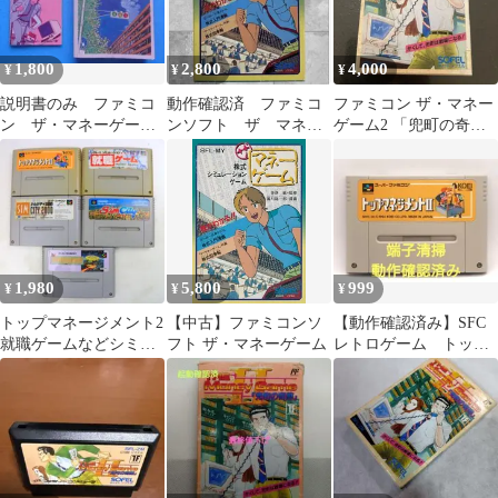
1,800
2,800
4,000
¥
¥
¥
説明書のみ ファミコ
動作確認済 ファミコ
ファミコン ザ・マネー
ン ザ・マネーゲー
ンソフト ザ マネー
ゲーム2 「兜町の奇
ム ソフエル 1988年
ゲーム 26タ205
跡」 （箱・説明書・ハ
ガキ付き）
1,980
5,800
999
¥
¥
¥
トップマネージメント2
【中古】ファミコンソ
【動作確認済み】SFC
就職ゲームなどシミュ
フト ザ・マネーゲーム
レトロゲーム トップ
レーションゲーム5点
マネージメント2 ヤケ
有り