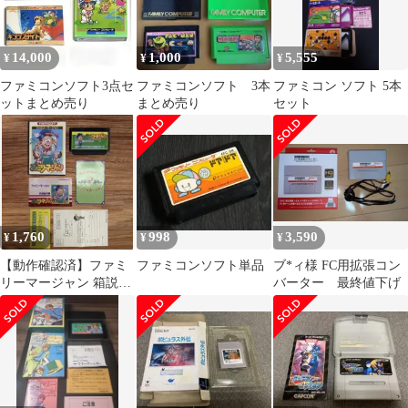
14,000
1,000
5,555
¥
¥
¥
ファミコンソフト3点セ
ファミコンソフト 3本
ファミコン ソフト 5本
ットまとめ売り
まとめ売り
セット
1,760
998
3,590
¥
¥
¥
【動作確認済】ファミ
ファミコンソフト単品
ブ*ィ様 FC用拡張コン
リーマージャン 箱説ハ
バーター 最終値下げ
ガキチラシシール付ナ
ムコ 26チ306