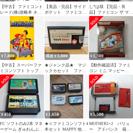
【中古】 ファミコント
【美品・完品】サイド
し*は様 【完品・良
レード(株)攻略本 ネッ
ポケット ファミコン
品】ファミコン ザ マネ
トワーク活用でマネー
ソフト ナムコ
ーゲーム
ゲームの達人に / 青柳
功 / 徳間書店
7,800
3,000
1,300
¥
現在 ¥
¥
【中古】スーパーファ
★ジャンク品★ マジ
【動作確認済】ファミ
ミコンソフト トップマ
ックカセット ファミ
コン ミニ マッピー
ネージメント2
コン ソフトのみ
GBAソフト
450
1,650
5,500
¥
¥
¥
FC ソフトのみ2本 マネ
★☆ファミコンソフト4
MOTHER1+2 バリュ
ーゲーム ぎゅわんぶら
本セット MAPPY 他
ー アドバンス 箱傷