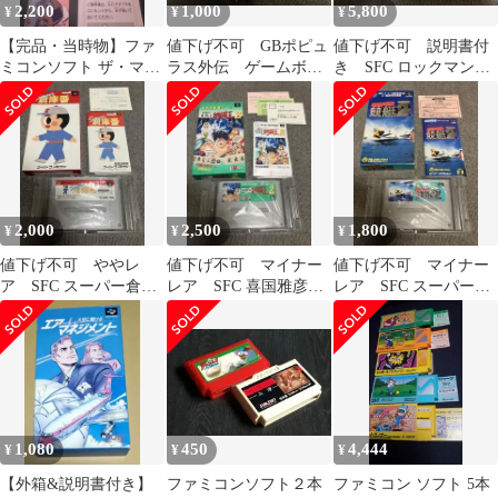
2,200
1,000
5,800
¥
¥
¥
【完品・当時物】ファ
値下げ不可 GBポピュ
値下げ不可 説明書付
ミコンソフト ザ・マネ
ラス外伝 ゲームボー
き SFC ロックマン&
ーゲーム 箱・説明書・
イ ソフト カセット
フォルテ スーパーフ
四季報付き
ァミコン ソフト
2,000
2,500
1,800
¥
¥
¥
値下げ不可 ややレ
値下げ不可 マイナー
値下げ不可 マイナー
ア SFC スーパー倉庫
レア SFC 喜国雅彦の
レア SFC スーパー競
番 スーパーファミコ
雀闘士 銅羅王2 スー
艇2 スーパーファミコ
ン ソフト
パーファミコン
ン ソフト
1,080
450
4,444
¥
¥
¥
【外箱&説明書付き】
ファミコンソフト２本
ファミコン ソフト 5本