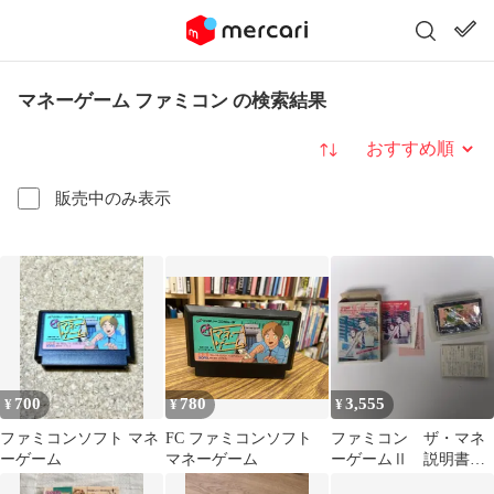
マネーゲーム ファミコン の検索結果
並び替え
販売中のみ表示
700
780
3,555
¥
¥
¥
ファミコンソフト マネ
FC ファミコンソフト
ファミコン ザ・マネ
ーゲーム
マネーゲーム
ーゲームⅡ 説明書
はがき 新聞付き