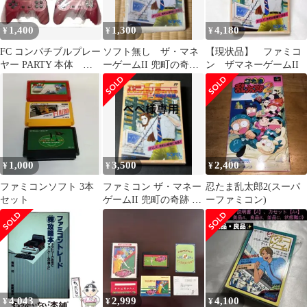
1,400
1,300
4,180
¥
¥
¥
FC コンパチブルプレー
ソフト無し ザ・マネ
【現状品】 ファミコ
ヤー PARTY 本体 フ
ーゲームII 兜町の奇跡
ン ザマネーゲームII
ァミコンゲームカセッ
ファミコン 説明書
ト互換機
箱 付属の新聞
1,000
3,500
2,400
¥
¥
¥
ファミコンソフト 3本
ファミコン ザ・マネー
忍たま乱太郎2(スーパ
セット
ゲームII 兜町の奇跡 ソ
ーファミコン)
フエル レトロゲーム
4,043
2,999
4,100
¥
¥
¥