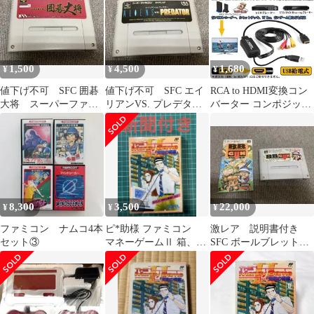
ブル 1080P/720P対応 音
声転送 HDMIケーブル
付 RCAケーブル付 USB
給電ケーブル付 PS2/ス
ーパーファミコン/VHS
1,500
4,500
1,680
¥
¥
¥
VCR
値下げ不可 SFC 囲碁
値下げ不可 SFC エイ
RCA to HDMI変換コン
大将 スーパーファミ
リアンVS. プレデター
バーター コンポジット
コン ソフト カセッ
スーパーファミコン
をHDMIに変換アダプ
ト
ソフト
タ av to hdmi変換ケー
ブル 1080P/720P対応 音
声転送 HDMIケーブル
付 RCAケーブル付 USB
給電ケーブル付 PS2/ス
ーパーファミコン/VHS
8,300
3,500
22,000
¥
¥
¥
VCR
ファミコン ナムコ4本
ピ*助様 ファミコン
激レア 説明書付き
セット③
マネーゲームⅡ 箱、説
SFC ボールブレットガ
明書、新聞、アンケー
ン bb gunスーパーフ
トハガキ付き
ァミコン