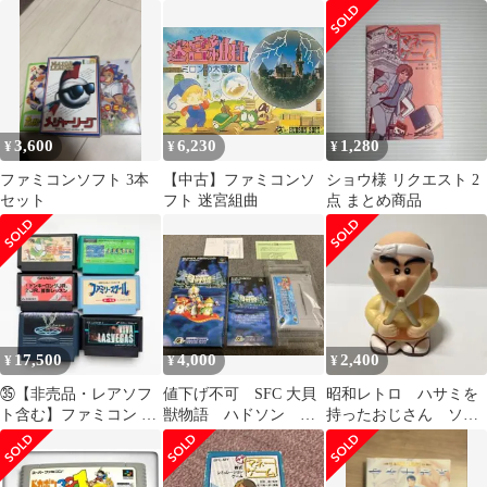
あ自己中心派2 動作確
☆★
み
認済 中古
3,600
6,230
1,280
¥
¥
¥
ファミコンソフト 3本
【中古】ファミコンソ
ショウ様 リクエスト 2
セット
フト 迷宮組曲
点 まとめ商品
17,500
4,000
2,400
¥
¥
¥
㉟【非売品・レアソフ
値下げ不可 SFC 大貝
昭和レトロ ハサミを
ト含む】ファミコン ソ
獣物語 ハドソン ス
持ったおじさん ソフ
フト 6本セット シャー
ーパーファミコン ソフ
ビ 貯金箱 1987年
プ/第一生命他
ト カセット
TAITO