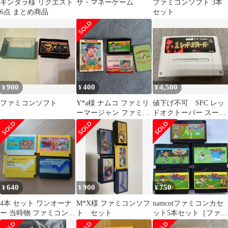
キンタラ様 リクエスト
ザ・マネーゲーム
ファミコンソフト 3本
6点 まとめ商品
セット
900
400
4,500
¥
¥
¥
ファミコンソフト
Y*a様 ナムコ ファミリ
値下げ不可 SFC レッ
ーマージャン ファミコ
ドオクトーバー スーパ
ンソフト
ーファミコン ソフ
ト カセット
640
900
750
¥
¥
¥
4本 セット ワンオーナ
M*X様 ファミコンソフ
namcotファミコンカセ
ー 当時物 ファミコンソ
ト セット
ット5本セット［ファミ
フト 箱説無
リージョッキー他］