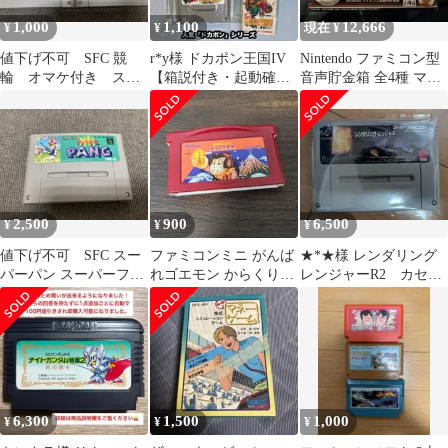
1,000
1,100
12,666
¥
¥
現在 ¥
値下げ不可 SFC 競
r*y様 ドカポン王国IV
Nintendo ファミコン型
輪 オマケ付き スー
【箱説付き・起動確認
音声貯金箱 全4種 マリ
パーファミコン ソフ
済み】SFCスーパーフ
オブラザーズ
ト カセット
ァミコンソ
2,500
900
6,500
¥
¥
¥
値下げ不可 SFC スー
ファミコンミニ がんば
★*★様 レンダリング
パーパン スーパーファ
れゴエモン からくり道
レンジャーR2 カセッ
ミコン ソフト カセッ
中 GBA レトロゲーム
トのみ
ト カプコン
a341
6,300
1,500
1,000
¥
¥
¥