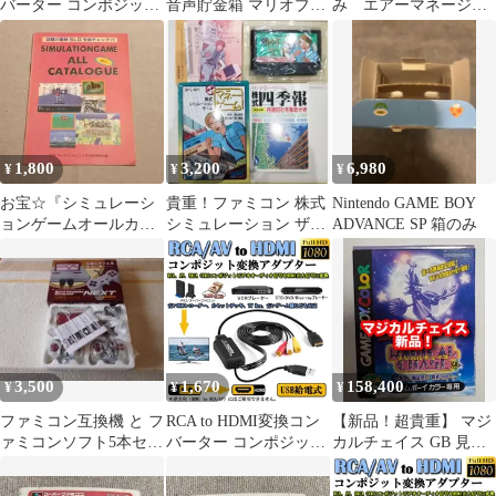
バーター コンポジット
音声貯金箱 マリオブラ
み エアーマネージメ
をHDMIに変換アダプ
ザーズ 全4種
ント for x68000
タ av to hdmi変換ケー
ブル 1080P/720P対応 音
声転送 HDMIケーブル
付 RCAケーブル付 USB
給電ケーブル付 PS2/ス
ーパーファミコン/VHS
1,800
3,200
6,980
¥
¥
¥
VCR
お宝☆『シミュレーシ
貴重！ファミコン 株式
Nintendo GAME BOY
ョンゲームオールカタ
シミュレーション ザ・
ADVANCE SP 箱のみ
ログ』The スーパーフ
マネーゲーム 箱説明書
ァミコン特別付録
つき ソフエル
3,500
1,670
158,400
¥
¥
¥
ファミコン互換機 と フ
RCA to HDMI変換コン
【新品！超貴重】 マジ
ァミコンソフト5本セッ
バーター コンポジット
カルチェイス GB 見習
ト（送料込）
をHDMIに変換アダプ
い魔法使い 賢者の谷へ
タ av to hdmi変換ケー
カラー専用