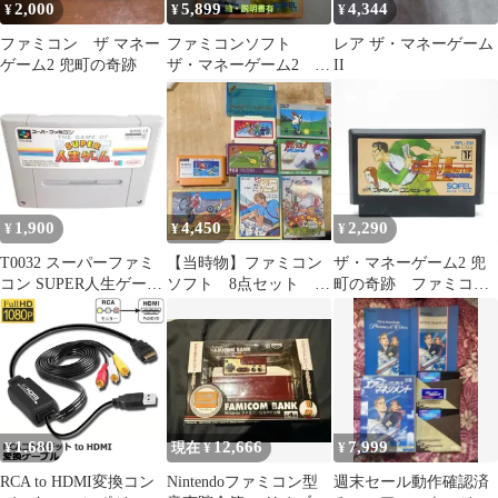
2,000
5,899
4,344
¥
¥
¥
ファミコン ザ マネー
ファミコンソフト
レア ザ・マネーゲーム
ゲーム2 兜町の奇跡
ザ・マネーゲーム2 箱
II
説有
1,900
4,450
2,290
¥
¥
¥
T0032 スーパーファミ
【当時物】ファミコン
ザ・マネーゲーム2 兜
コン SUPER人生ゲーム
ソフト 8点セット ソ
町の奇跡 ファミコン
カセット 株式会社タカ
フト用ケース 箱付
動作確認済み FC
ラ
き おまけ取説付
1,680
12,666
7,999
¥
現在 ¥
¥
RCA to HDMI変換コン
Nintendoファミコン型
週末セール動作確認済