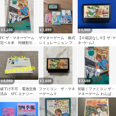
1,200
2,899
1,960
¥
¥
¥
FC ザ・マネーゲーム
ザマネーゲーム 株式
【※箱説なし※】ザ･マ
完ペキ本 同梱割引有
シミュレーション ファ
ネｰゲｰム2
り
ミコンソフト 箱付き
8,000
1,600
2,600
¥
¥
¥
値下げ不可 電池交換
ファミコン ザ・マネ
初版！ファミコン ザ・
済み SFC エナジーブ
ーゲームⅡ
マネーゲーム わんぱっ
レイカー スーパーフ
くコミック完ペキ本 徳
ァミコン ソフト
間書店