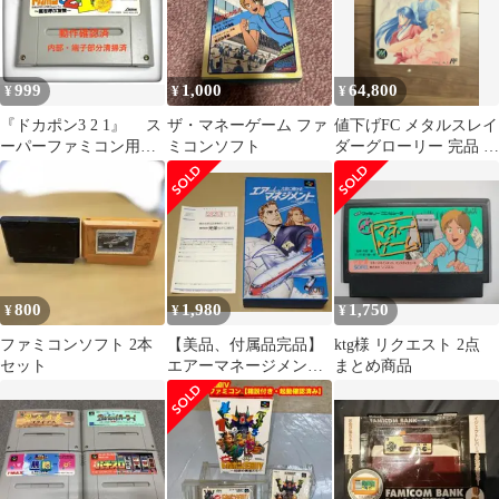
999
1,000
64,800
¥
¥
¥
『ドカポン3 2 1』 ス
ザ・マネーゲーム ファ
値下げFC メタルスレイ
ーパーファミコン用ソ
ミコンソフト
ダーグローリー 完品 美
フト
品
800
1,980
1,750
¥
¥
¥
ファミコンソフト 2本
【美品、付属品完品】
ktg様 リクエスト 2点
セット
エアーマネージメント
まとめ商品
大空に賭ける スーパー
ファミコン