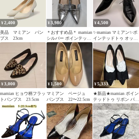
2,400
3,980
4,500
¥
¥
¥
美品 マミアン パン
＊おすすめ品＊ mamian
✨mamian マミアン✨ポ
プス 23cm
シルバー ポインテッド
インテッドトゥ オック
トゥ パンプス
スフォード スニーカ
ー
3,000
1,500
5,333
¥
¥
¥
mamian ヒョウ柄フラッ
マミアン ベージュ
★新品★mamian ポイン
トパンプス 23.5cm
パンプス 22〜22.5cm
テッドトゥ リボン パン
プス ブラック 22.5cm