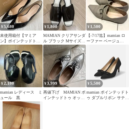
5,680
1,800
1,500
¥
¥
¥
未使用箱付【マミア
MAMIAN クリアサンダ
【-7/17迄】mamian ロ
ン】ポインテッドトゥ
ル ブラック Mサイズ
ーファー ベージュ
Vカット 切り替えパン
日本製
24cm
プス
2,180
3,999
5,500
¥
¥
¥
mamian レディース ミ
再値下げ MAMIAN ポ
mamian ポインテッドト
ュール 黒
インテッドトゥ オック
ゥ ダブルリボン サテン
スフォード スニーカー
パンプス 黒 22.5cm