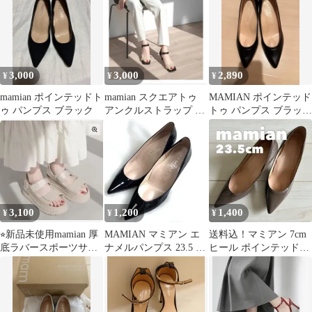
3,000
3,000
2,890
¥
¥
¥
mamian ポインテッドト
mamian スクエアトゥ
MAMIAN ポインテッド
ゥ パンプス ブラック
アンクルストラップ サ
トゥ パンプス ブラック
ンダル 25cm
25cm
3,100
1,200
1,400
¥
¥
¥
⭐︎新品未使用mamian 厚
MAMIAN マミアン エ
送料込！マミアン 7cm
底ラバースポーツサン
ナメルパンプス 23.5 黒
ヒール ポインテッドト
ダル
ブラック ポインテッド
ゥパンプス グレージュ
23.5