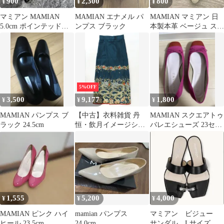
900
2,300
800
¥
¥
¥
マミアン MAMIAN
MAMIAN エナメル パ
MAMIAN マミアン 日
5.0cm ポインテッドト
ンプス ブラック
本製本革 ベージュ スエ
ゥ切替パンプス
ード パンプス 7cmヒー
ル
5%OFF
3,500
9,177
1,800
¥
¥
¥
MAMIAN パンプス ブ
【中古】衣料雑貨 丹
MAMIAN スクエアトゥ
ラック 24.5cm
恒・飲月イメージシリ
バレエシューズ 23セン
ーズ 結び式マミアン・
チ
スカート グリーン Sサ
イズ 「崩壊：スターレ
イル」
1,555
5,200
4,000
¥
¥
¥
MAMIAN ピンク ハイ
mamian パンプス
マミアン ビジュー
ヒール 23.5cm
24.0cm
サンダル Lサイズ