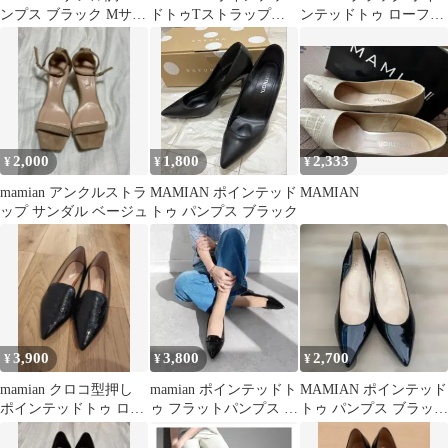
ンプス ブラック Mサイ
ドトゥTストラップフ
ンテッドトゥ ローファ
ズ
ラットサンダル LL
ー 24
2,000
1,800
2,333
¥
¥
¥
mamian アンクルストラ
MAMIAN ポインテッド
MAMIAN
ップ サンダル ベージュ
トゥ パンプス ブラック
3,900
3,800
2,700
¥
¥
¥
mamian クロコ型押し
mamian ポインテッドト
MAMIAN ポインテッド
ポインテッドトゥ ロー
ゥ フラットパンプス ブ
トゥ パンプス ブラック
ファー
ラック
エナメル日本製