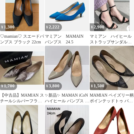
1,300
2,222
2,900
¥
¥
¥
♡mamian♡ スエードパ
マミアン MAMAIN
マミアン ハイヒール
ンプス ブラック 22cm
パンプス 24.5
ストラップサンダル
黒
1,700
3,800
1,500
¥
¥
¥
【中古品】MAMIAN ス
✨新品✨ MAMAN iCoN
MAMIAN ペイズリー柄
チールシルバーフラッ
ハイヒール パンプス ポ
ポインテッドトゥ パン
トシューズ
インテッドトゥ 22cm
プス