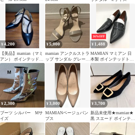
16%OFF
4,200
5,000
1,488
¥
¥
¥
【美品】mamian（マミ
mamian アンクルストラ
MAMIAN マミアン 日
アン） ポインテッドト
ップ サンダル グレージ
本製 ポインテッドトゥ
ゥパンプス 黒 23.0
ュ Sサイズ 9cmヒール
パンプス size24.5/ブラ
ック ■■ レディース
2,300
3,000
3,700
¥
¥
¥
ブーツ シルバー Mサ
MAMIANベージュパン
新品未使用★mamian★
イズ
プス
黒 スエード ポインテッ
ドトゥパンプス ローヒ
ール