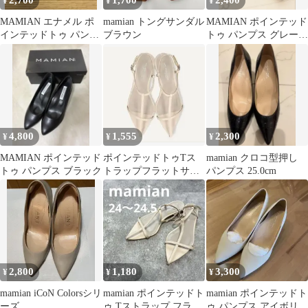
2,700
1,700
2,400
¥
¥
¥
MAMIAN エナメル ポ
mamian トングサンダル
MAMIAN ポインテッド
インテッドトゥ パンプ
ブラウン
トゥ パンプス グレージ
ス ブラック23.0cm 日本
ュ 24.0cm
製
4,800
1,555
2,300
¥
¥
¥
MAMIAN ポインテッド
ポインテッドトゥTス
mamian クロコ型押し
トゥ パンプス ブラック
トラップフラットサン
パンプス 25.0cm
ダル アイボリー
mamian LL
2,800
1,180
3,300
¥
¥
¥
mamian iCoN Colorsシリ
mamian ポインテッドト
mamian ポインテッドト
ーズ
ゥ Tストラップ フラッ
ゥ パンプス アイボリー