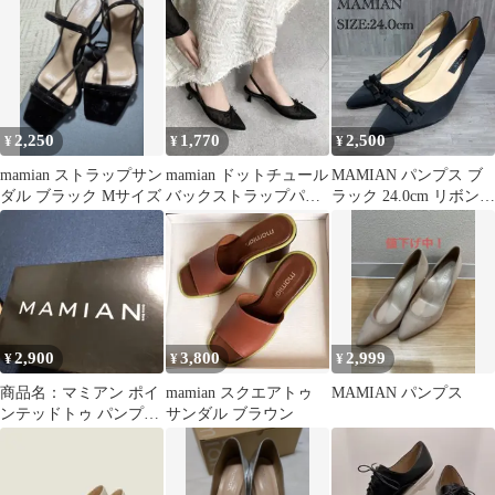
ダル
2,250
1,770
2,500
¥
¥
¥
mamian ストラップサン
mamian ドットチュール
MAMIAN パンプス ブ
ダル ブラック Mサイズ
バックストラップパン
ラック 24.0cm リボン
プス ブラック L
ハイヒール
2,900
3,800
2,999
¥
¥
¥
商品名：マミアン ポイ
mamian スクエアトゥ
MAMIAN パンプス
ンテッドトゥ パンプス
サンダル ブラウン
黒 21.5cm