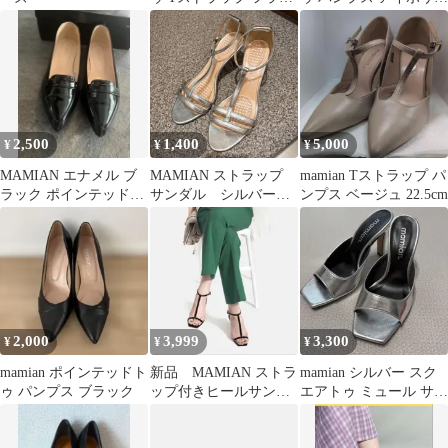
トサンダル 24cm L
23cm
2,500
1,400
5,000
¥
¥
¥
MAMIAN エナメル ブ
MAMIAN ストラップ
mamian Tストラップ パ
ラック ポインテッドト
サンダル シルバー
ンプス ベージュ 22.5cm
ゥ パンプス
ミュール L(約24cm)
2,000
3,999
3,300
¥
¥
¥
mamian ポインテッドト
新品 MAMIAN ストラ
mamian シルバー スク
ゥ パンプス ブラック
ップ付きヒールサンダ
エアトゥ ミュール サン
ル
ダル Sサイズ