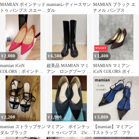
MAMIAN ポインテッド
mamianレディースサン
MAMIAN ブラック エ
トゥ パンプス スエード
ダル
ナメル パンプス
調 ピンクベージュ
6%OFF
2,000
6,500
1,400
¥
¥
¥
mamian iCoN
超美品 MAMIAN マミ
MAMIAN マミアン
COLORS：ポインテッ
アン ロングブーツ ブ
iCoN COLORS ポイン
ドトゥ エナメル パンプ
ラック 23.5cm
テッドトゥ スムース ハ
ス
イヒール パンプス
size24.5ｃｍ/茶 ■■ レデ
ィース
2,200
1,900
3,800
¥
¥
¥
mamian ストラップサン
マミアン ポインテッ
【mamian】マミアン
ダル ブラック
ドトゥパンプス 25cm
Tストラップ フラッ
ブラック
トサンダル 美脚サン