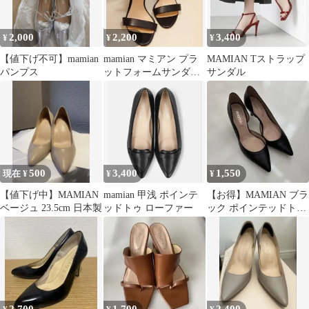
2,000
2,200
3,400
¥
¥
¥
【値下げ不可】mamian
mamian マミアン プラ
MAMIAN Tストラップ
パンプス
ットフォームサンダ
サンダル
ル 美脚サンダル S
22.5
500
3,400
1,550
現在 ¥
¥
¥
【値下げ中】MAMIAN
mamian 甲浅 ポインテ
【お得】MAMIAN ブラ
ベージュ 23.5cm 日本製
ッドトゥ ローファー
ック ポインテッドトゥ
ヒール