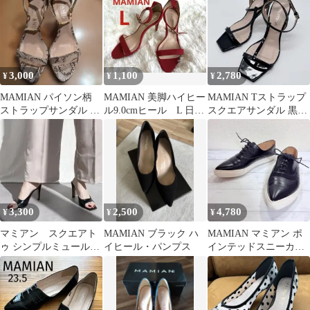
3,000
1,100
2,780
¥
¥
¥
MAMIAN パイソン柄
MAMIAN 美脚ハイヒー
MAMIAN Tストラップ
ストラップサンダル L
ル9.0cmヒール L 日本
スクエアサンダル 黒L
サイズ
製
24.0相当
3,300
2,500
4,780
¥
¥
¥
マミアン スクエアト
MAMIAN ブラック ハ
MAMIAN マミアン ポ
ゥ シンプルミュール
イヒール・パンプス
インテッドスニーカー
(9.0) M ヒールサンダル
黒 レザー レースアップ