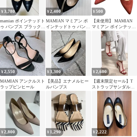
3,780
2,400
500
¥
¥
¥
mamian ポインテッドト
MAMIAN マミアン ポ
【未使用】 MAMIAN
ゥ パンプス ブラック
インテッドトゥ パンプ
マミアン ポインテッド
24.0cm
ス ブラック 24cm
トゥ パンプス ピンク
スエード ハイヒール レ
ディース 24 【DD123】
2,550
3,300
2,600
¥
¥
¥
MAMIAN アンクルスト
【美品】エナメルヒー
【週末限定セール】T
ラップピンヒール
ルパンプス
ストラップサンダル 9
センチヒール Mサイ
ズ
2,800
1,290
2,222
¥
¥
¥