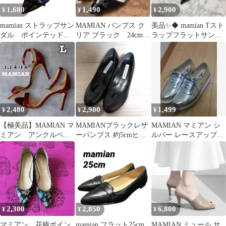
1,680
1,490
2,900
¥
¥
¥
mamian ストラップサン
MAMIAN パンプス ク
美品✨️◆ mamian Tスト
ダル ポインテッドト
リア ブラック 24cm
ラップフラットサンダ
ゥ エナメル ブラッ
日本製
ル 黒 ポインテッドトゥ
ク S
Ｌ◆
2,480
2,900
1,499
¥
¥
¥
【極美品】MAMIAN マ
MAMIANブラックレザ
MAMIAN マミアン シ
ミアン アンクルベル
ーパンプス 約5cmヒー
ルバー レースアップシ
ト ストラップサンダ
ル
ューズ
ル 赤 Ｌ
2,300
2,850
6,800
¥
¥
¥
マミアン 花柄ポイン
mamian フラット25cm
MAMIAN ミュール サ