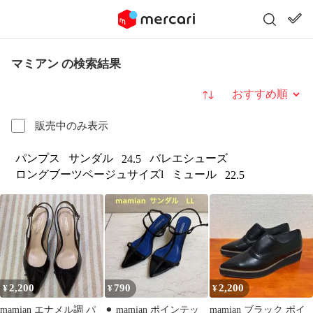
マミアン の検索結果
並び替え
販売中のみ表示
パンプス
サンダル
バレエシューズ
24.5
ロングブーツベージュサイズl
ミュール
22.5
2,200
790
2,200
¥
¥
¥
mamian エナメル調 パ
⚫︎ mamian ポインテッ
mamian ブラック ポイ