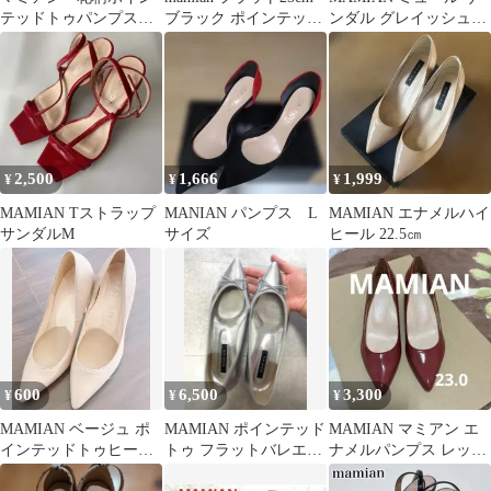
テッドトゥパンプス
ブラック ポインテッド
ンダル グレイッシュベ
23㎝
日本製 パンプス
ージュSサイズ 新品未
使用
2,500
1,666
1,999
¥
¥
¥
MAMIAN Tストラップ
MANIAN パンプス L
MAMIAN エナメルハイ
サンダルM
サイズ
ヒール 22.5㎝
600
6,500
3,300
¥
¥
¥
MAMIAN ベージュ ポ
MAMIAN ポインテッド
MAMIAN マミアン エ
インテッドトゥヒー
トゥ フラットバレエシ
ナメルパンプス レッド
ル 23センチ
ューズ シルバー
23.0cm