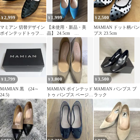
2,999
1,999
2,500
¥
¥
¥
マミアン 切替デザイン
【未使用・新品・美
MAMIAN ドット柄パン
ポインテッドトゥフラ
品】 24.5cm
プス 23.5cm
ットシューズ クロコ型
MAMIAN リネンパン
押し 23.5
プス スタック
1,799
3,000
3,500
¥
¥
¥
MAMIAN 黒 (24～
MAMIAN ポインテッド
MAMIAN パンプス ブ
24.5)
トゥ パンプス ベージュ
ラック
日本製