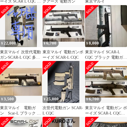
ーイズ SCAR L CQC ブ
クアース 電動ガン
東京マルイ
ラック
22,000
6,700
8,000
¥
¥
¥
東京マルイ 次世代電動
東京マルイ 電動ガンボ
東京マルイ SCAR-L
ガンSCAR-L CQC 多弾
ーイズ SCAR-L CQC
CQC ブラック 電動ガン
マガジン3つ付き
ボーイズ
3,500
25,000
6,700
¥
¥
¥
東京マルイ 電動ガ
次世代電動ガン SCAR-
東京マルイ 電動ガン ボ
ン Scar-L ブラック 10
L CQC
ーイズ SCAR-L CQC
禁
FDE