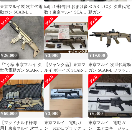
東京マルイ製 次世代電
kaiji219様専用 おまけ多
SCAR-L CQC 次世代電
動ガン SCAR-L
数！東京マルイ SCAR
動ガン
CQC【期間限定最終値
L CQC FDE
下げ中】
26,000
3,000
19,000
¥
¥
¥
「*う様 東京マルイ 次
【ジャンク品】東京マ
東京マルイ 次世代電動
世代電動ガン SCAR-L
ルイ ボーイズ SCAR-L
ガン SCAR-L フラット
CQC FDE フルセットガ
CQC フラットダークア
ダークアース CQC 破損
ース
あり
60,000
3,000
6,300
¥
¥
¥
【マクドナルド様専
東京マルイ 電動ガ
東京マルイ 電動ガ
用】東京マルイ 次世代
ン Scar-L ブラック 10
ン エアコキ ジャン