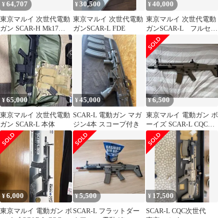
64,707
30,500
40,000
¥
¥
¥
東京マルイ 次世代電動
東京マルイ 次世代電動
東京マルイ 次世代電動
ガン SCAR-H Mk17
ガンSCAR-L FDE
ガンSCAR-L フルセッ
Mod.0 BK
ト
65,000
45,000
6,500
¥
¥
¥
東京マルイ 次世代電動
SCAR-L 電動ガン マガ
東京マルイ 電動ガン ボ
ガン SCAR-L 本体
ジン4本 スコープ付き
ーイズ SCAR-L CQC
FDE(値下げしました)
6,000
5,500
17,500
¥
¥
¥
東京マルイ 電動ガン ボ
SCAR-L フラットダー
SCAR-L CQC次世代