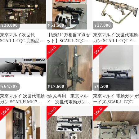
38,000
51,500
27,000
¥
¥
¥
東京マルイ次世代
【総額11万相当10点セ
東京マルイ 次世代電動
SCAR-L CQC 完動品
ット】SCAR L CQC 東
ガン SCAR-L CQC FDE
付属品多数
京マルイ 次世代電動
MK16 スカーL
ガン
64,707
17,600
6,500
¥
¥
¥
東京マルイ 次世代電動
αさん専用 東京マル
東京マルイ 電動ガン ボ
ガン SCAR-H Mk17
イ 次世代電動ガン
ーイズ SCAR-L CQC
Mod.0 FDE
SCAR-L CQC電動ガン
本体