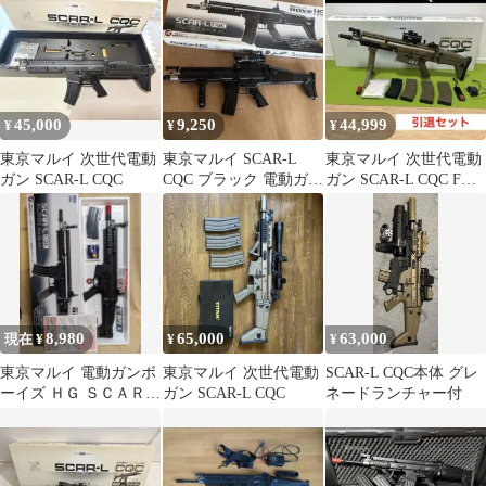
45,000
9,250
44,999
¥
¥
¥
東京マルイ 次世代電動
東京マルイ SCAR-L
東京マルイ 次世代電動
ガン SCAR-L CQC
CQC ブラック 電動ガン
ガン SCAR-L CQC FDE
ボーイズ
引退セット
8,980
65,000
63,000
現在 ¥
¥
¥
東京マルイ 電動ガンボ
東京マルイ 次世代電動
SCAR-L CQC本体 グレ
ーイズ ＨＧ ＳＣＡＲー
ガン SCAR-L CQC
ネードランチャー付
Ｌ CQCスカーライト ブ
ラック