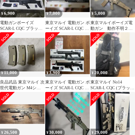
6,900
7,000
5,000
¥
¥
¥
電動ガンボーイズ
東京マルイ 電動ガン ボ
東京マルイボーイズ電
SCAR-L CQC ブラック
ーイズ SCAR-L CQC 本
動ガン 動作不明２点
10禁
体
まとめて
11,000
3,900
20,000
¥
¥
¥
良品武品 東京マルイ 次
東京マルイ 電動ガン ボ
東京マルイ No14
世代電動ガン M4シリ
ーイズ SCAR-L CQC ブ
SCAR-L CQC (ブラッ
ーズ 対応 ポリマーマガ
ラック ジャンク品
ク) 次世代電動ガン
ジン
26,500
30,000
29,000
¥
¥
¥