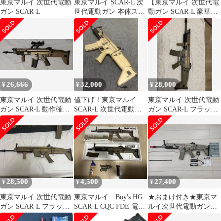
東京マルイ 次世代電動
東京マルイ SCAR-L 次
【東京マルイ 次世代電
ガン SCAR-L
世代電動ガン 本体スコ
動ガン SCAR-L 豪華セ
ープ、バッテリーなど
ット】
フルセット
26,666
32,000
28,000
¥
¥
¥
東京マルイ 次世代電動
値下げ！東京マルイ
東京マルイ 次世代電動
ガン SCAR-L 動作確認
SCAR-L 次世代電動ガ
ガン SCAR-L フラット
済 初速92 現状品
ン フラットダークアー
ダークアース
ス
28,500
4,500
27,400
¥
¥
¥
東京マルイ 次世代電動
東京マルイ Boy's HG
★おまけ付き★東京マ
ガン SCAR-L フラット
SCAR-L CQC FDE 電動
ルイ次世代電動ガン
ダークアース スカーL
ガン
SCAR-Lフラットダーク