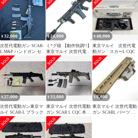
アース
32,000
24,000
48,000
¥
¥
¥
次世代電動ガン SCAR-
ミ*グ様 【動作快調!!】
東京マルイ 次世代電
L M&P ハンドガン セッ
東京マルイ 次世代電動
動ガン スカーL CQC
ト
ガン SCAR-L サプレッ
サ
27,000
33,000
6,000
¥
¥
¥
次世代電動ガン東京マ
東京マルイ 次世代電動
東京マルイ 次世代電動
ルイ SCAR-L ブラック
ガン SCAR L CQC 本体
ガン SCARL パーツ セ
【FDE/タンカラー】
ット