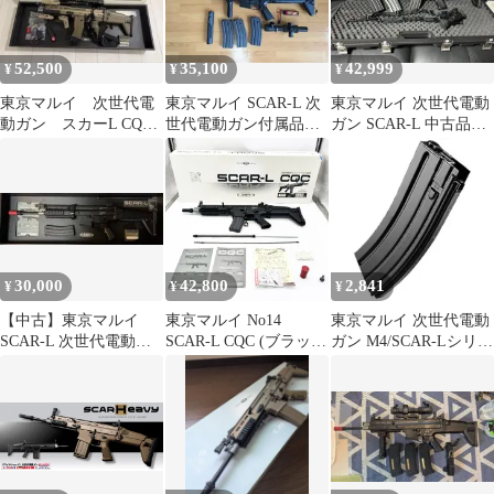
52,500
35,100
42,999
¥
¥
¥
東京マルイ 次世代電
東京マルイ SCAR-L 次
東京マルイ 次世代電動
動ガン スカーL CQC
世代電動ガン付属品豊
ガン SCAR-L 中古品
フラット・ダークアー
富
送料込
ス
30,000
42,800
2,841
¥
¥
¥
【中古】東京マルイ
東京マルイ No14
東京マルイ 次世代電動
SCAR-L 次世代電動ガ
SCAR-L CQC (ブラッ
ガン M4/SCAR-Lシリー
ン ブラック 箱あり 付
ク) 18歳以上次世代電
ズ共用 HK416D用82連
属品あり
動ガン ○718
マガジン