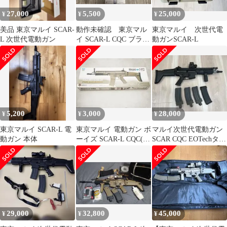
27,000
5,500
25,000
¥
¥
¥
美品 東京マルイ SCAR-
動作未確認 東京マル
東京マルイ 次世代電
L 次世代電動ガン
イ SCAR-L CQC ブラッ
動ガンSCAR-L
ク 電動ガンボーイズ
5,200
3,000
28,000
¥
¥
¥
東京マルイ SCAR-L 電
東京マルイ 電動ガン ボ
マルイ次世代電動ガン
動ガン 本体
ーイズ SCAR-L CQC(ジ
SCAR CQC EOTechタイ
ャンク品) マガジン2個
プ
29,000
32,800
45,000
¥
¥
¥