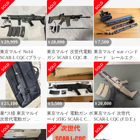
電動ガン SCAR-L
禁 ジャンク
ク
29,999
28,000
7,500
¥
¥
¥
東京マルイ No14
東京マルイ 次世代電動
東京マルイ scar ハンド
SCAR-L CQC (ブラッ
ガン SCAR L CQC 本体
ガード レールエクス
ク) 次世代電動ガン
【FDE/タンカラー】
テンション
25,100
5,500
20,000
¥
¥
¥
暴*ス様 東京マルイ
東京マルイ 電動ガン ボ
東京マルイ 次世代
次世代電動ガン
ーイズHG SCAR-L CQC
SCAR-L CQC (F.D.E.)
SCAR-L CQC?電動ガン
ブラック
本体