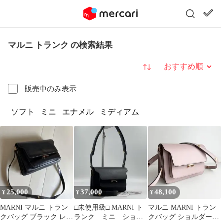
マルニ トランク の検索結果
並び替え
販売中のみ表示
ソフト
ミニ
エナメル
ミディアム
25,000
37,000
48,100
¥
¥
¥
MARNI マルニ トラン
□未使用級□ MARNI ト
マルニ MARNI トラン
クバッグ ブラック レザ
ランク ミニ ショル
クバッグ ショルダーバ