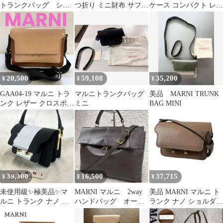
トランクバッグ ショ
つ折り ミニ財布 サフィ
ケース コンパクト レザ
ルダー ホワイト
アーノレザー ブラッ
ー ブラック スタッズ
保存袋有
ク 新品
20,500
59,108
35,200
¥
¥
¥
GAA04-19 マルニ トラ
マルニトランクバッグ
美品 MARNI TRUNK
ンク レザー クロスボデ
ミニ
BAG MINI
ィ ショルダーバッグ
39,300
16,500
37,715
¥
¥
¥
未使用級✨極美品✨マ
MARNI マルニ 2way
美品 MARNI マルニ ト
ルニ トランク ナノ レ
ハンドバッグ オール
ランク ナノ ショルダー
ザー ショルダーバッグ
レザー ブラウン シ
バッグ
ミニ
ョルダー