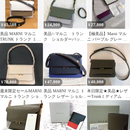
45,588
24,900
27,800
¥
¥
¥
美品 MARNI マルニ
美品✨マルニ トラン
【極美品】Marni マル
TRUNK トランク ミデ
ク ショルダーバッ
ニ パープル グレー シ
ィアム ショルダーバッ
グ グリーン レザ
ョルダーバッグ
グ
ー ミニ バイカラー
70,000
47,800
40,000
¥
¥
¥
週末限定セールMARNI
美品 MARNI マルニ ト
本日限定★美品★レザ
マルニ トランク ショル
ランク レザー ショルダ
ーTrunkミディアム
ダーバッグ ピンク
ー バッグ クロスボディ
Marniマルニ