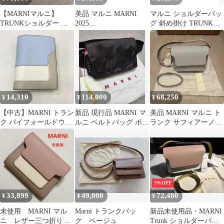
【MARNIマルニ】
美品 マルニ MARNI
マルニ ショルダーバッ
TRUNKショルダー ブ
2025
グ 斜め掛け TRUNK
ラウン ベージュ バイカ
SBMQ0046U1P2644Z35
LIGHT MINI
ラー
6N TRUNK SOFT トラ
sbmp0089q0 レディース
ンクソフト カーフスキ
MARNI
ン ミニショルダー ブラ
ック
14,310
114,000
68,250
¥
¥
¥
【中古】MARNI トラン
新品 現行品 MARNI マ
美品 MARNI マルニ ト
ク バイフォールドウォ
ルニ ベルトバッグ ボデ
ランク サフィアーノレ
レット ブルー
ィバッグ ショルダーバ
ザー ショルダーバッグ
PFMOQ14U24 マルニ
ッグ
グレー
[24][240024556068]
3%OFF
33,899
49,000
72,480
¥
¥
¥
未使用 MARNI マル
Marni トランクバッ
新品未使用品・MARNI
ニ レザー三つ折り財
ク ベージュ
Trunk ショルダーバッ