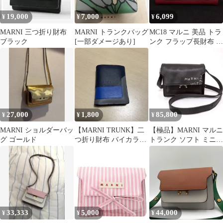
19,000
7,000
6,099
¥
¥
¥
MARNI 三つ折り財布
MARNI トランクバッグ
MC18 マルニ 美品 トラ
ブラック
[一部ダメージあり]
ンク フラップ長財布 ゴ
ールド金具
27,000
1,800
85,800
¥
¥
¥
MARNI ショルダーバッ
【MARNI TRUNK】二
【極品】MARNI マルニ
グ ゴールド
つ折り財布 バイカラー
トランク ソフト ミニ
サフィアーノ牛革レザ
ショルダーバッグ レザ
ー
ー 黒
33,333
5,000
44,000
¥
¥
¥