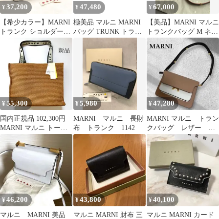
37,200
47,480
67,000
¥
¥
¥
【希少カラー】MARNI
極美品 マルニ MARNI
【美品】MARNI マルニ
トランク ショルダーバ
バッグ TRUNK トラン
トランクバッグ M ネイ
ッグ 保存袋 ゴールド金
ク ショルダーバッグ レ
ビー ブルーTrunk
具
ザ
55,300
5,980
47,280
¥
¥
¥
国内正規品 102,300円
MARNI マルニ 長財
MARNI マルニ トラン
MARNI マルニ トート
布 トランク 1142
クバッグ レザー
バッグ カゴバッグ
白 黒 ピンクベージ
ュ ミニ
46,200
43,800
40,100
¥
¥
¥
マルニ MARNI 美品
マルニ MARNI 財布 三
マルニ MARNI カード