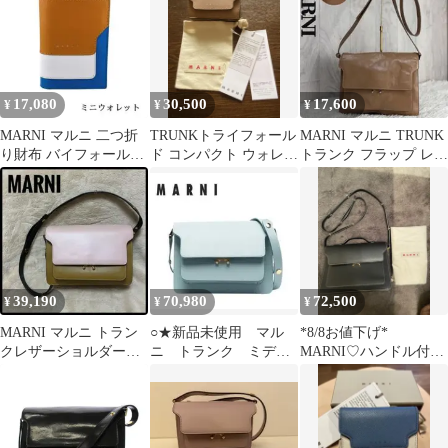
17,080
30,500
17,600
¥
¥
¥
MARNI マルニ 二つ折
TRUNKトライフォール
MARNI マルニ TRUNK
り財布 バイフォールド
ド コンパクト ウォレッ
トランク フラップ レザ
マルチカラー ミニウォ
ト サフィアーノレザー
ー ショルダーバッグ
レット
39,190
70,980
72,500
¥
¥
¥
MARNI マルニ トラン
○★新品未使用 マル
*8/8お値下げ*
クレザーショルダーバ
ニ トランク ミディ
MARNI♡ハンドル付き
ッグ ピンク オリーブ
アム ショルダーバッ
トランクバッグ
バイカラー
グ スカイブルー