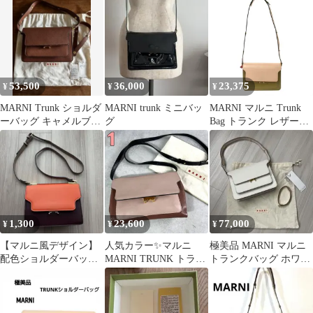
バッグ
53,500
36,000
23,375
¥
¥
¥
MARNI Trunk ショルダ
MARNI trunk ミニバッ
MARNI マルニ Trunk
ーバッグ キャメルブラ
グ
Bag トランク レザーシ
ウン
ョルダーバッグ ミック
ス -
1,300
23,600
77,000
¥
¥
¥
【マルニ風デザイン】
人気カラー✨マルニ
極美品 MARNI マルニ
配色ショルダーバッグ
MARNI TRUNK トラン
トランクバッグ ホワイ
バイカラー オレンジ×
ク ショルダーバッグ レ
ト 保存袋付
ボルドー
ザー ピンク クロスショ
ルダー 斜め掛け 保存袋
付き