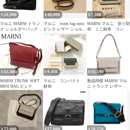
24,900
48,000
7,500
¥
¥
¥
マルニ MARNI トラン
マルニ trunk bag mini
MARNI マルニ 折り財
ク ショルダーバッグ エ
ピンク レザー ショルダ
布 ミニ財布 コンパ
ナメル 黒 /BM2
ーバッグ
クト財布
32,400
9,000
55,590
¥
¥
¥
MARNI TRUNK SOFT
マルニ コンパクト
新品同様 MARNI マル
MINI BAG ピンク
財布
ニ トランク レザー シ
ョルダーバッグ ライト
グレー レディース 古着
中古 USED
75,000
27,000
28,270
¥
¥
¥