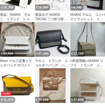
28,700
30,900
6,700
¥
¥
¥
美品 MARNI マル
新品タグ MARNI
MARNI マルニ コンパ
二 トランク ショル
TRUNK 二つ折り財布
クトウォレット トラ
ダーバック レザー
レザー 牛革 サフィアー
ンク バイフォールドウ
ノ付属品
ォレット
44,000
47,200
27,500
¥
¥
¥
Marni マルニ定番トラ
マルニ トランク シ
□未使用級□ MARNI ソ
ンクバッグ ホワイト
ョルダーバッグ ハン
フト トランク ショ
ドバッグ ミディア
ルダーバッグ レザ
ム サフィアーノ
ー ベージュ
5%OFF
31,350
39,000
47,800
¥
¥
¥