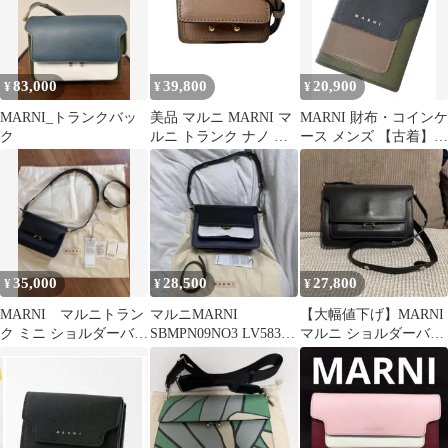
83,000
39,800
20,900
¥
¥
¥
MARNI_トランクバッ
美品 マルニ MARNI マ
MARNI 財布・コインケ
ク
ルニ トランク ナノ シ
ース メンズ 【古着】
ョルダーバッグ 斜めが
【中古】【送料無料】
け クロスボディ レディ
ース
35,000
28,500
27,800
¥
¥
¥
MARNI マルニトラン
マルニMARNI
【大幅値下げ】MARNI
ク ミニ ショルダーバッ
SBMPN09NO3 LV583
マルニ ショルダーバッ
ク
Z088N トランクバック
グ トランク