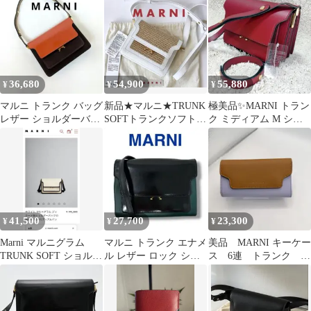
36,680
54,900
55,880
¥
¥
¥
マルニ トランク バッグ
新品★マルニ★TRUNK
極美品✨MARNI トラン
レザー ショルダーバッ
SOFTトランクソフトミ
ク ミディアム M ショ
グ オレンジ ブラウン
ニショルダーバッグ★
ルダーバッグ カーフス
ホワイト白
キン 赤
41,500
27,700
23,300
¥
¥
¥
Marni マルニグラム
マルニ トランク エナメ
美品 MARNI キーケー
TRUNK SOFT ショルダ
ル レザー ロック ショ
ス 6連 トランク
ーバッグ
ルダーバッグ 緑 黒 レ
trunk ブラウン パープ
ディース
ル