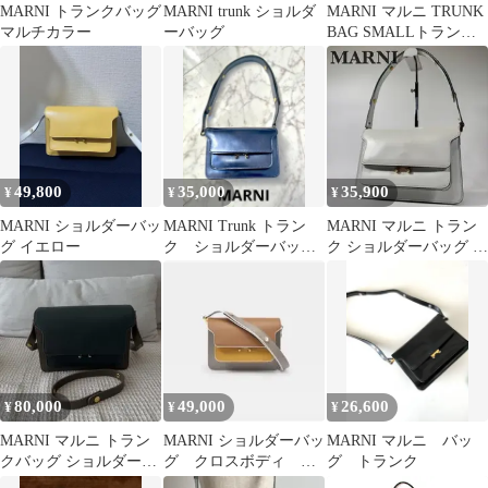
MARNI トランクバッグ
MARNI trunk ショルダ
MARNI マルニ TRUNK
マルチカラー
ーバッグ
BAG SMALLトランク
スモール ショルダーバ
ッグ レザー
49,800
35,000
35,900
¥
¥
¥
MARNI ショルダーバッ
MARNI Trunk トラン
MARNI マルニ トラン
グ イエロー
ク ショルダーバッグ
ク ショルダーバッグ 斜
ネイビー ミニ
め掛け レザー ホワイト
80,000
49,000
26,600
¥
¥
¥
MARNI マルニ トラン
MARNI ショルダーバッ
MARNI マルニ バッ
クバッグ ショルダーバ
グ クロスボディ シ
グ トランク
ッグ
ョルダーバッグ ハンド