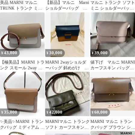
美品 MARNI マルニ
【新品】マルニ Marni
マルニ トランク ソフト
TRUNK トランク ミニ
ショルダーバッグ ト
ミニ ショルダーバッグ
ショルダーバッグ クロ
ランク
かごバッグ
スボディ M00998 レザ
SBMP0075Q1
ー イエロー ベージュ
上品 洗練 定番 人気 実
用的 お出かけ
43,800
30,000
39,000
¥
¥
¥
【極美品】MARNI トラ
MARNI 2wayショルダ
値下げ マルニ MARNI
ンク スモール 2way シ
ーバッグ 斜めがけ ト
カーフスキン バッグ
ョルダーバッグ レザー
ランク バイカラー
TRUNK ミディアム
ピンク
35,000
42,000
60,000
¥
¥
¥
✨美品✨MARNI トラン
MARNIマルニ トランク
MARNI マルニ トラン
クバッグ ミディアム ピ
ソフト カーフスキン
クバッグ ブラウン ショ
ンク ブラウン ホワイト
shoulderミニ
ルダーバッグ 正規品