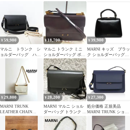
ー ショルダーバッグ
ダーバッグ レザー
ッグ レザー ピンク ほ
黒
ぼ新品
59,980
18,700
39,900
¥
¥
¥
マルニ トランク シ
マルニ トランク ミニ
MARNI キッズ ブラッ
ョルダーバッグ ハン
ショルダーバッグ ポシ
ク ショルダーバッグ
ドバッグ ミディア
ェット エナメル パープ
ロゴハンドバッグ
ム サフィアーノ 黒
ル
29,800
28,200
27,300
¥
¥
¥
MARNI TRUNK
MARNI マルニ ショル
処分価格 正規美品
LEATHER CHAIN
ダーバッグ トランク ゴ
MARNI TRUNK ショル
SHOULDER BAG
ールド金具 斜めがけ 肩
ダーバッグ ネイビー ゴ
掛け
ール