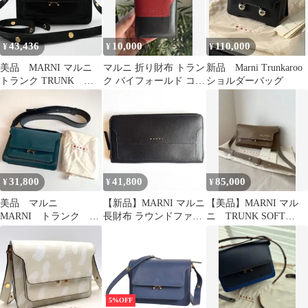
43,436
10,000
110,000
¥
¥
¥
美品 MARNI マルニ
マルニ 折り財布 トラン
新品 Marni Trunkaroo
トランク TRUNK レ
ク バイフォールド コン
ショルダーバッグ
ザー ショルダーバッ
パクトウォレット
グ 黒
31,800
41,800
85,000
¥
¥
¥
美品 マルニ
【新品】MARNI マルニ
【美品】MARNI マル
MARNI トランク
長財布 ラウンドファス
ニ TRUNK SOFT
TRUNK ワンショルダ
ナー サフィアーノレザ
MINI ショルダーバッグ
ーバッグ レザー
ー
5%OFF