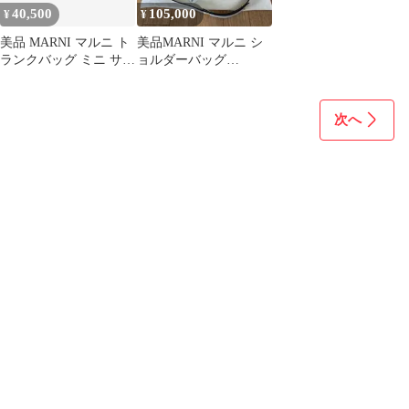
40,500
105,000
¥
¥
美品 MARNI マルニ ト
美品MARNI マルニ シ
ランクバッグ ミニ サフ
ョルダーバッグ
ィアーノレザー グレー
TRUNK BAG トランク
2WAY ショルダーバッ
バッグ
グ 斜め掛け クロスボデ
次へ
ィ 肩掛け レディース
本革 牛革 ゴールド金具
ロゴ イタリア製 高級
ブランド 鞄 カバン フ
ラップ ポシェット