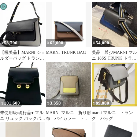
布 マルチカラー ト
グ
ランク
53,700
62,000
54,000
¥
¥
¥
【極美品】MARNI ショ
MARNI TRUNK BAG
美品 希少MARNI マル
ルダーバッグ トランク
ニ 18SS TRUNK トラン
ミディアム バイカラー
ク ショルダーバッグ
レザー
101,600
3,350
89,800
¥
¥
¥
未使用級/現行品● マル
MARNI マルニ 折り財
marni マルニ トラン
ニ リュック バックパッ
布 バイカラー トラ
ク バッグ
ク トランカルー レザー
ンク イエロー ベー
ジュ