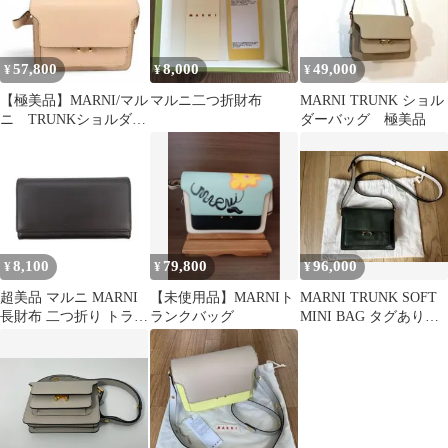
57,800
8,000
49,000
¥
¥
¥
【極美品】MARNI/マル
マルニ二つ折財布
MARNI TRUNK ショル
ニ TRUNKショルダー
ダーバッグ 極美品
バッグ ピンクベージ
ュ
8,100
79,800
96,000
¥
¥
¥
超美品 マルニ MARNI
【未使用品】MARNIト
MARNI TRUNK SOFT
長財布 二つ折り トラン
ランクバッグ
MINI BAG タグあり
ク 30-25050802
マルニ トランク