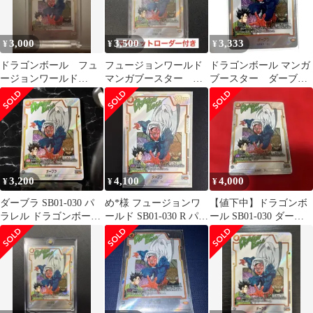
3,000
3,500
3,333
¥
¥
¥
ドラゴンボール フュ
フュージョンワールド
ドラゴンボール マンガ
ージョンワールド
マンガブースター R
ブースター ダーブ
SB01-030 R★ ダーブラ
パラレル ダーブラ
ラ パラレル
5B01-035
3,200
4,100
4,000
¥
¥
¥
ダーブラ SB01-030 パ
め*️様 フュージョンワ
【値下中】ドラゴンボ
ラレル ドラゴンボール
ールド SB01-030 R パラ
ール SB01-030 ダーブ
フュージョンワールド
レル マンガブースター
ラ R★ パラレル