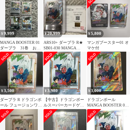
画絵)
ト
9,999
20,999
5,800
¥
¥
¥
MANGA BOOSTER 01
ARS10+ ダーブラ R★
マンガブースター01 オ
ダーブラ 31巻 おま
SB01-030 MANGA
マケ付
け
BOOSTER 01
3,500
3,980
3,000
¥
¥
¥
ダーブラ R ドラゴンボ
【中古】ドラゴンボー
ドラゴンボール
ール フュージョンワー
ルスーパーカードゲー
MANGA BOOSTER 01
ルド
ム SB01-030[R☆]：ダ
ダーブラ(パラレル/漫
ーブラ
画絵)