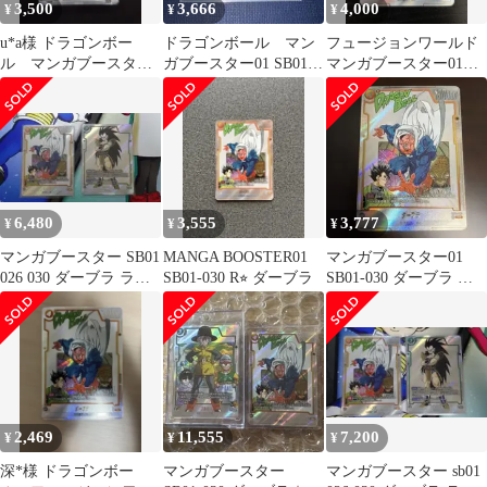
3,500
3,666
4,000
¥
¥
¥
u*a様 ドラゴンボー
ドラゴンボール マン
フュージョンワールド
ル マンガブースター
ガブースター01 SB01-
マンガブースター01
01 SB01-030 ダーブラ
030 ダーブラ パラレル
SB01-030 パラレル ダ
パラ
ーブラ
6,480
3,555
3,777
¥
¥
¥
マンガブースター SB01
MANGA BOOSTER01
マンガブースター01
026 030 ダーブラ ラデ
SB01-030 R⭐︎ ダーブラ
SB01-030 ダーブラ パ
ィッツ パラレル
ラレル
2,469
11,555
7,200
¥
¥
¥
深*様 ドラゴンボー
マンガブースター
マンガブースター sb01