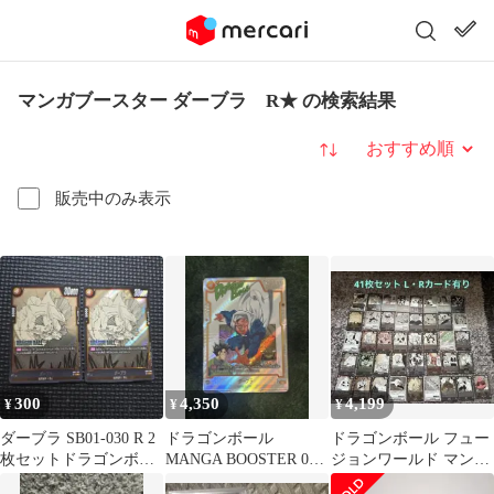
マンガブースター ダーブラ R★ の検索結果
並び替え
販売中のみ表示
300
4,350
4,199
¥
¥
¥
ダーブラ SB01-030 R 2
ドラゴンボール
ドラゴンボール フュー
枚セットドラゴンボー
MANGA BOOSTER 01
ジョンワールド マンガ
ル マンガブースター
ダーブラ(パラレル/漫
ブースター01 41枚セッ