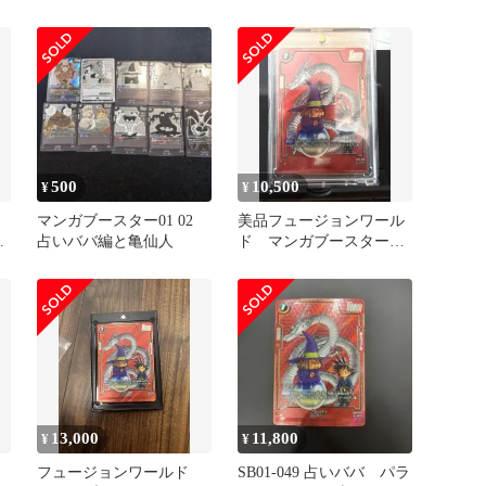
赤 赤背景
500
10,500
¥
¥
ド
マンガブースター01 02
美品フュージョンワール
占
占いババ編と亀仙人
ド マンガブースター
01 占いババ SB01-049
13,000
11,800
¥
¥
フュージョンワールド
SB01-049 占いババ パラ