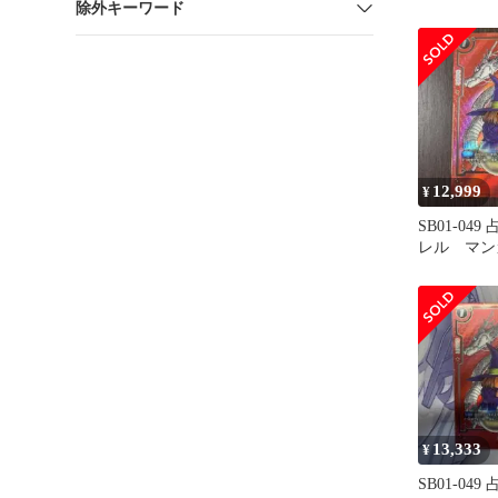
除外キーワード
UCパラレル 
12,999
¥
SB01-04
レル マン
13,333
¥
SB01-04