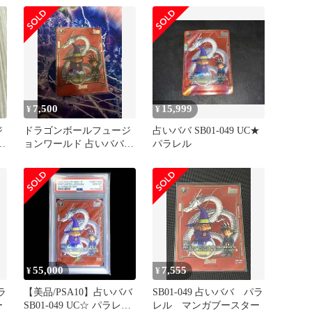
7,500
15,999
¥
¥
ジ
ドラゴンボールフュージ
占いババ SB01-049 UC★
ョンワールド 占いババ
パラレル
UCパラレル SB01-049
55,000
7,555
¥
¥
ラ
【美品/PSA10】占いババ
SB01-049 占いババ パラ
ー
SB01-049 UC☆ パラレル
レル マンガブースター