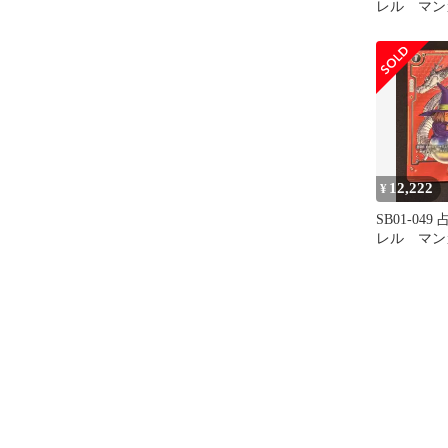
レル マン
12,222
¥
SB01-04
レル マン