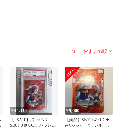
並び替え
44,444
9,600
¥
¥
ル
【PSA10】占いババ
【美品】SB01-049 UC★
SB01-049 UC☆ パラレル
占いババ パラレル マ
バ
赤 赤背景
ンガブースター