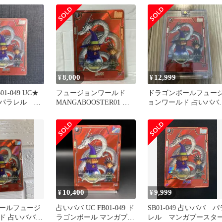
バ
8,000
12,999
¥
¥
1-049 UC★
フュージョンワールド
ドラゴンボールフュー
パラレル マ
MANGABOOSTER01 占
ョンワールド 占いババ
ター
いババパラレルチチパラ
UCパラレル SB01-049
レル
10,400
9,999
¥
¥
ールフュージ
占いババ UC FB01-049 ド
SB01-049 占いババ パ
ド 占いババ
ラゴンボール マンガブー
レル マンガブースタ