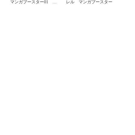
マンガブースター01 占
レル マンガブースター
いババ SB01-049