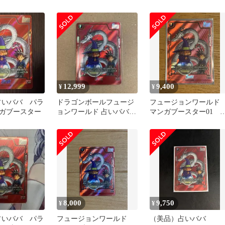
SB01-049
スター
12,999
9,400
¥
¥
9 占いババ パラ
ドラゴンボールフュージ
フュージョンワール
ガブースター
ョンワールド 占いババ
マンガブースター01 
UCパラレル SB01-049
いババ SB01-049
8,000
9,750
¥
¥
9 占いババ パラ
フュージョンワールド
（美品）占いババ