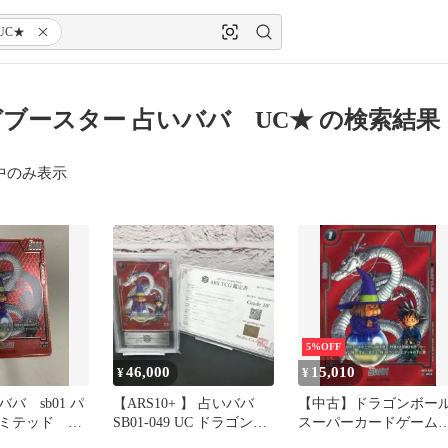
UC★
ブースター 占いババ UC★ の検索結果
中のみ表示
5%OFF
46,000
15,010
¥
¥
バ sb01 パ
【ARS10+ 】 占いババ
【中古】ドラゴンボー
ミテッド フ
SB01-049 UC ドラゴンボ
スーパーカードゲーム
ワールド 漫
ール 鑑定書
SB01-049[UC☆]：占い