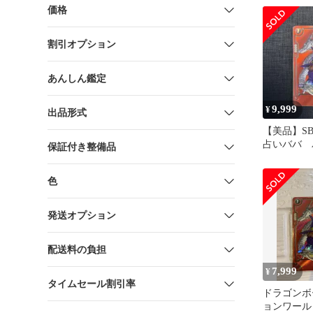
画
価格
割引オプション
あんしん鑑定
9,999
¥
出品形式
【美品】SB0
占いババ 
保証付き整備品
ンガブース
色
発送オプション
配送料の負担
7,999
¥
タイムセール割引率
ドラゴンボ
ョンワール