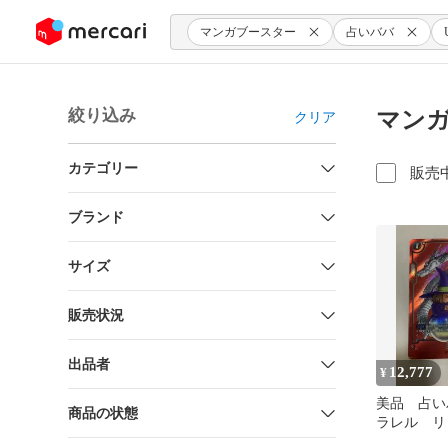
ンツにスキップ
マンガブースター
占いババ
絞り込み
マンガ
クリア
カテゴリー
販売
ブランド
サイズ
販売状況
出品者
12,777
¥
美品 占いバ
商品の状態
ラレル リ
ュージョン