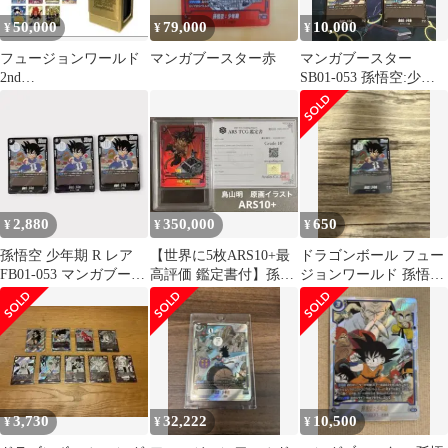
50,000
79,000
10,000
¥
¥
¥
フュージョンワールド
マンガブースター赤
マンガブースター
2nd
SB01-053 孫悟空:少年
ANNIVERSARYSET お
期 R4枚
まけ付き
2,880
350,000
650
¥
¥
¥
孫悟空 少年期 R レア
【世界に5枚ARS10+最
ドラゴンボール フュー
FB01-053 マンガブース
高評価 鑑定書付】孫悟
ジョンワールド 孫悟
ター 01 DBFW
空:少年期SB01-053 R☆
空：少年期 sb01-053
3,730
32,222
10,500
¥
¥
¥