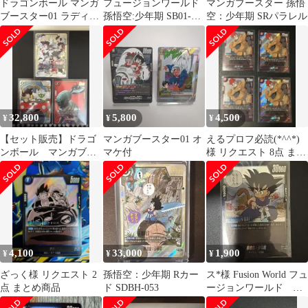
ドラゴンボール マンガ
フュージョンワールド
マンガブースター 孫悟
ブースター01 ラディッ
孫悟空:少年期 SB01-
空：少年期 SRパラレル
ツ パラレルレア ま
053 マンガブースター
とめ売り
32,800
5,800
4,500
¥
¥
¥
【セット販売】ドラゴ
マンガブースター01 オ
えるプロフ必読(*^^*)
ンボール マンガブー
マケ付
様 リクエスト 8点 まと
スター シークレット他
め商品
4,100
33,000
1,900
¥
¥
¥
ざっく様 リクエスト 2
孫悟空：少年期 Rカー
ス*️様 Fusion World フュ
点 まとめ商品
ド SDBH-053
ージョンワールド
SB01-053