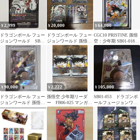
2,999
20,000
64,800
¥
¥
¥
ドラゴンボール フュー
ドラゴンボール フュー
CGC10 PRISTINE 孫悟
ジョンワールド SB01-
ジョンワールド 孫悟空
空：少年期 SB01-018
057 ブルマ/孫悟空:少年
少年期 チチ ブルマ ま
ドラゴンボール
期
とめ売り
90,000
2,222
105,000
¥
¥
¥
ドラゴンボール フュー
孫悟空:少年期リーダ
SB01-053 ドラゴンボ
ジョンワールド 孫悟空
ー FB06-025 マンガブ
ールフュージョンワー
少年期 パラレル SB01-
ースター 2枚
ルド 孫悟空 少年
053
期 パラレル