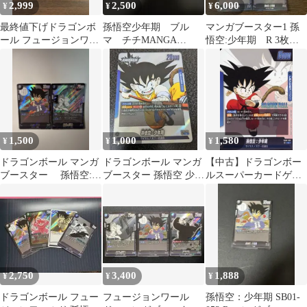
2,999
2,500
6,000
¥
¥
¥
最終値下げドラゴンボ
孫悟空少年期 ブル
マンガブースター1 孫
ール フュージョンワー
マ チチMANGA
悟空:少年期 R 3枚セ
ルド マンガブースタ
BOOSTER 01 [SB01] セ
ット
ー 孫悟空 チチR
ット
1,500
1,000
1,580
¥
¥
¥
ドラゴンボール マンガ
ドラゴンボール マンガ
【中古】ドラゴンボー
ブースター 孫悟空:少
ブースター 孫悟空 少年
ルスーパーカードゲー
年期 SB01-053 2枚セッ
期
ム FB06-025[L]：孫悟
ト
空：少年期(原作イラス
ト版)
2,750
3,400
1,888
¥
¥
¥
ドラゴンボール フュー
フュージョンワール
孫悟空：少年期 SB01-