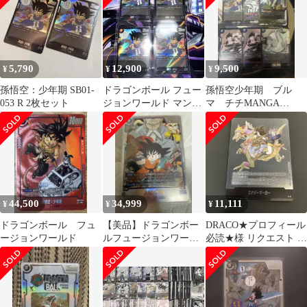
5,790
12,900
9,500
¥
¥
¥
孫悟空：少年期 SB01-
ドラゴンボール フュー
孫悟空少年期 ブル
053 R 2枚セット
ジョンワールド マンガ
マ チチMANGA
ブースター ブルマ 孫悟
BOOSTER 01 [SB01] セ
空：少年期
ット
44,500
34,999
11,111
¥
¥
¥
ドラゴンボール フュ
【美品】ドラゴンボー
DRACO★プロフィール
ージョンワールド
ルフュージョンワール
必読★様 リクエスト 3
ド 孫悟空 SB01-018 パ
点 まとめ商品
ラレル