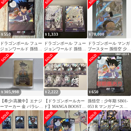
550
1,333
70,000
¥
¥
¥
ドラゴンボール フュー
ドラゴンボール フュー
ドラゴンボール マンガ
ジョンワールド 孫悟空:
ジョンワールド 孫悟飯
ブースター 孫悟空 少年
少年期 SB01-053 R
少年期 ゴテンクス セ
期 SB01-053 パラレル
ット
305,998
2,222
650
¥
¥
¥
【希少/高騰中】エナジ
【ドラゴンボールカー
孫悟空：少年期 SB01-
ーマーカー 金 パラレル
ド】MANGA BOOSTER
053 R マンガブースタ
13巻 E-48 ドラゴンボー
SR9枚セット
ー フュージョンワール
ル
ド