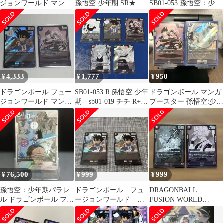
ジョンワールド マンガ
孫悟空 少年期 SR★
SB01-053 孫悟空：少年
ブースター 孫悟空チ
SB01-018 マンガブース
期 マンガブースター
チR ブルマR
ター
4,333
1,777
950
¥
¥
¥
ドラゴンボール フュー
SB01-053 R 孫悟空:少年
ドラゴンボール マンガ
ジョンワールド マンガ
期 sb01-019 チチ R+オ
ブースター 孫悟空:少年
ブースター 孫悟空
マケ
期 チチ セット
チチ R
76,500
999
999
¥
¥
¥
孫悟空：少年期パラレ
ドラゴンボール フュ
DRAGONBALL
ル ドラゴンボール フュ
ージョンワールド マ
FUSION WORLD
ージョンワールド
ンガブースター孫悟
MANGA BOOSTER 02
空 SB01-053