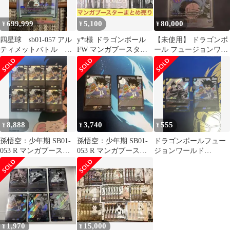
699,999
5,100
80,000
¥
¥
¥
四星球 sb01-057 アル
y*t様 ドラゴンボール
【未使用】 ドラゴンボ
ティメットバトル 優
FW マンガブースター
ール フュージョンワー
勝 ブルマ/孫悟空少年
01.02 SR R C UC ま
ルド 孫悟空:少年期
期
パラレル
8,888
3,740
555
¥
¥
¥
孫悟空：少年期 SB01-
孫悟空：少年期 SB01-
ドラゴンボールフュー
053 R マンガブースタ
053 R マンガブースタ
ジョンワールド
ー フュージョンワール
ー フュージョンワール
MANGA BOOSTER孫悟
ド6枚
ド
空:少年期 チチ
1,970
15,000
¥
¥