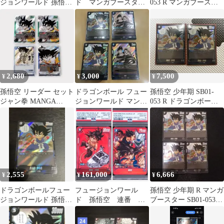
ジョンワールド 孫悟
ド マンガブースター
053 R マンガブースタ
空：少年期 SB01-053
01 孫悟空:少年期&大猿
ー フュージョンワール
他3枚
孫悟空
ド
2,680
3,000
7,500
¥
¥
¥
孫悟空 リーダー セット
ドラゴンボール フュー
孫悟空 少年期 SB01-
ジャン拳 MANGA
ジョンワールド マンガ
053 R ドラゴンボール
BOOSTER DBFW
ブースター 孫悟空
マンガブースター02枚
チチ R
2,555
161,000
6,666
¥
¥
¥
ドラゴンボールフュー
フュージョンワール
孫悟空 少年期 R マンガ
ジョンワールド 孫悟空:
ド 孫悟空 連番 漫
ブースター SB01-053
少年期 SB01-053
画ブースター
フュージョンワールド