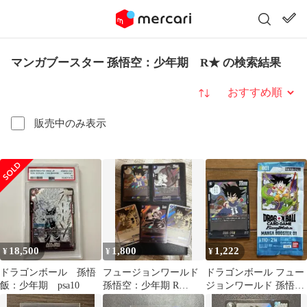
マンガブースター 孫悟空：少年期 R★ の検索結果
並び替え
販売中のみ表示
18,500
1,800
1,222
¥
¥
¥
ドラゴンボール 孫悟
フュージョンワールド
ドラゴンボール フュー
飯：少年期 psa10
孫悟空：少年期 R
ジョンワールド 孫悟
SB01-053
空 少年期 R