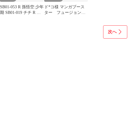
SB01-053 R 孫悟空:少年
ド*コ様 マンガブース
期 SB01-019 チチ R 他6
ター フュージョンワ
枚セット
ールド まとめ売り
次へ