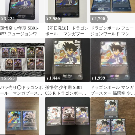
3,222
2,980
2,700
¥
¥
¥
孫悟空 少年期 SB01-
【即日発送】 ドラゴン
ドラゴンボール フュー
053 フュージョンワー
ボール マンガブース
ジョンワールド マンガ
ルド マンガブースタ
ター 孫悟空：少年期
ブースター 孫悟空 少年
ー
期 2枚
5,555
1,444
1,999
¥
¥
¥
バラ売り⭕️ドラゴンボ
孫悟空:少年期 SB01-
ドラゴンボール マンガ
ール マンガブースタ
053 R ドラゴンボール
ブースター 孫悟空 少年
ー SB01-019 SB01-053
マンガブースター
期 SB01-053