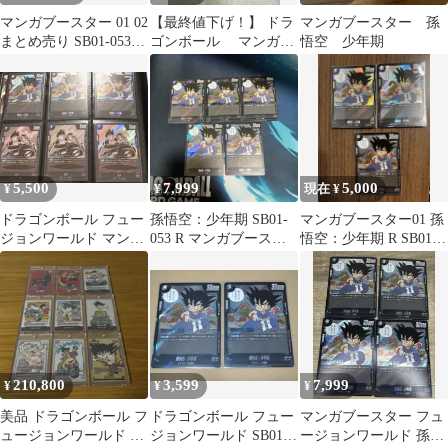
マンガブースター 01 02
【最終値下げ！】 ドラ
マンガブースター 孫
まとめ売り SB01-053
ゴンボール マンガブ
悟空 少年期
SB01-057 他
ースター 孫悟空：少
年期 ②
5,500
7,999
5,000
¥
¥
現在 ¥
ドラゴンボール フュー
孫悟空：少年期 SB01-
マンガブースター01 孫
ジョンワールド マンガ
053 R マンガブースタ
悟空：少年期 R SB01-
ブースター 孫悟空
ー フュージョンワール
053 3枚セット
チチ R 計6枚
ド
210,800
3,599
7,999
¥
¥
¥
美品 ドラゴンボール フ
ドラゴンボール フュー
マンガブースター フュ
ュージョンワールド マ
ジョンワールド SB01-
ージョンワールド 孫悟