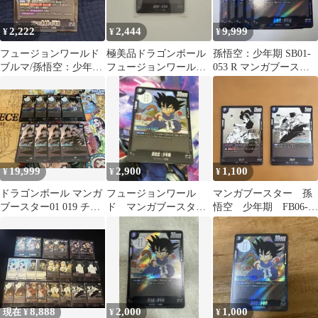
2,222
2,444
9,999
¥
¥
¥
フュージョンワールド
極美品ドラゴンボール
孫悟空：少年期 SB01-
ブルマ/孫悟空：少年期
フュージョンワールド
053 R マンガブースタ
SR SB01-057
孫悟空:少年期 SB01-
ー フュージョンワール
053 R
ド5枚
19,999
2,900
1,100
¥
¥
¥
ドラゴンボール マンガ
フュージョンワール
マンガブースター 孫
ブースター01 019 チチ
ド マンガブースタ
悟空 少年期 FB06-
053 孫悟空:少年期
ー 孫悟空:少年期
038 FB06-035
8,888
2,000
1,000
現在 ¥
¥
¥