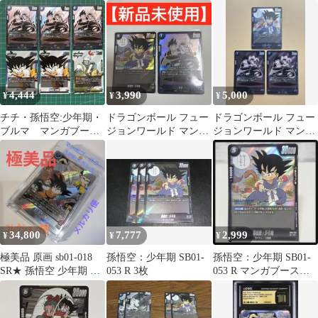
ンガブースター SB01
053 孫悟空 少年期 R 2
空：少年期 R [SB01-
SB02
枚
053]
4,444
3,990
5,000
¥
¥
¥
チチ・孫悟空:少年期・
ドラゴンボール フュー
ドラゴンボール フュー
ブルマ マンガブース
ジョンワールド マンガ
ジョンワールド マンガ
ター SB01 FB06
ブースター 孫悟空
ブースター 孫悟空
チチ R
チチ R
34,800
7,777
2,999
¥
¥
¥
極美品 原画 sb01‐018
孫悟空：少年期 SB01-
孫悟空：少年期 SB01-
SR★ 孫悟空 少年期 フ
053 R 3枚
053 R マンガブースタ
ュージョンワールド
ー フュージョンワール
ド