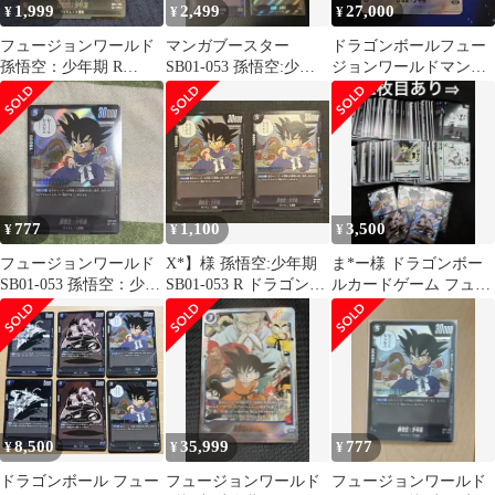
1,999
2,499
27,000
¥
¥
¥
フュージョンワールド
マンガブースター
ドラゴンボールフュー
孫悟空：少年期 R
SB01-053 孫悟空:少年
ジョンワールドマンガ
SB01-053
期 R4枚
ブースター01 SB01-053
パラレル
777
1,100
3,500
¥
¥
¥
フュージョンワールド
X*】様 孫悟空:少年期
ま*ー様 ドラゴンボー
SB01-053 孫悟空：少年
SB01-053 R ドラゴンボ
ルカードゲーム フュー
期 マンガブースター
ール マンガブースター
ジョンワールド
MANGA BOOS
8,500
35,999
777
¥
¥
¥
ドラゴンボール フュー
フュージョンワールド
フュージョンワールド