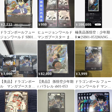
2,222
999
100,000
¥
¥
¥
ドラゴンボールフュー
ヒュージョンワールド
極美品孫悟空：少年期
ジョンワールド SB01-
マンガブースター まと
R★[SB01-053]MANGA
053 R 孫悟空：少年期
め売り
BOOSTER 01
3,000
82,000
3,999
¥
¥
¥
【美品】ドラゴンボー
【美品】 孫悟空少年期
ドラゴンボール フュー
ル マンガブースタ
r パラレル sb01-053
ジョンワールド マンガ
ー 孫悟空：少年期
ブースター 孫悟
(L) (R)
空 R