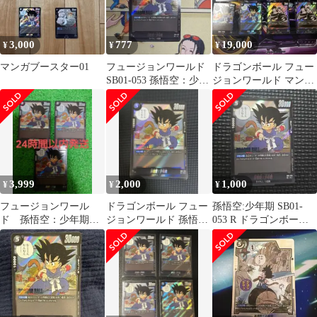
3,000
777
19,000
¥
¥
¥
マンガブースター01
フュージョンワールド
ドラゴンボール フュー
SB01-053 孫悟空：少年
ジョンワールド マンガ
期 マンガブースター
ブースター 孫悟空
チチ R
3,999
2,000
1,000
¥
¥
¥
フュージョンワール
ドラゴンボール フュー
孫悟空:少年期 SB01-
ド 孫悟空：少年期
ジョンワールド 孫悟
053 R ドラゴンボール
SB01-053 R
空：少年期 R [SB01-
マンガブースター
053]