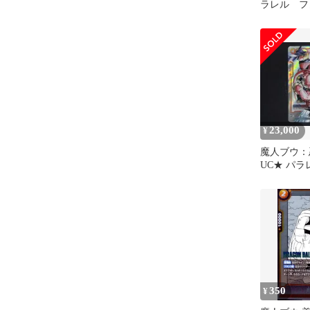
ラレル フ
ールド マ
23,000
¥
魔人ブウ：悪 
UC★ パラ
350
¥