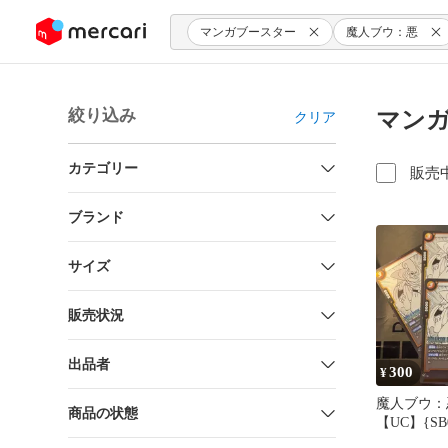
ンツにスキップ
マンガブースター
魔人ブウ：悪
絞り込み
マンガ
クリア
カテゴリー
販売
ブランド
サイズ
販売状況
出品者
300
¥
魔人ブウ：
商品の状態
【UC】{SB01-
ット MANGA BOOSTER