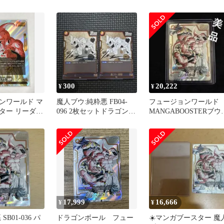
ーダー
ンガブースター
純粋
300
20,222
¥
¥
ンワールド マ
魔人ブウ:純粋悪 FB04-
フュージョンワールド
ター リーダー
096 2枚セットドラゴンボ
MANGABOOSTERブウ
純粋
ール マンガブースター
UCパラレルSB01-036
17,999
16,666
¥
¥
B01-036 パ
ドラゴンボール フュー
☀️マンガブースター 魔