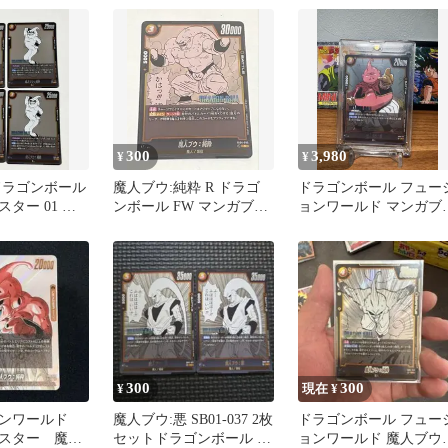
11
ルマ 孫悟空
300
3,980
¥
¥
ドラゴンボール
魔人ブウ:純粋 R ドラゴ
ドラゴンボール フュー
ター 01 魔
ンボール FW マンガブー
ョンワールド マンガブ
枚セット
スター
スター 魔人ブウ
300
300
¥
現在 ¥
ョンワールド
魔人ブウ:悪 SB01-037 2枚
ドラゴンボール フュー
スター 魔人
セットドラゴンボール マ
ョンワールド 魔人ブウ