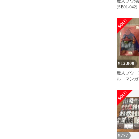
魔人ブウ:善
(SB01-0
12,000
¥
魔人ブウ 
ル マンガ
777
¥