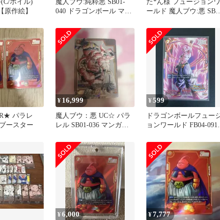
(C/ホイル)
魔人ブウ:純粋悪 SB01-
た*ん様 フュージョン
42)【原作絵】
040 ドラゴンボール マン
ールド 魔人ブウ:悪 SB01
ガブースター
036 マンガブースター
16,999
599
¥
¥
R★ パラレ
魔人ブウ：悪 UC☆ パラ
ドラゴンボールフュー
ブースター
レル SB01-036 マンガ
ョンワールド FB04-091
manga
魔人ブウ悪 UC パラレ
6,000
7,777
¥
¥