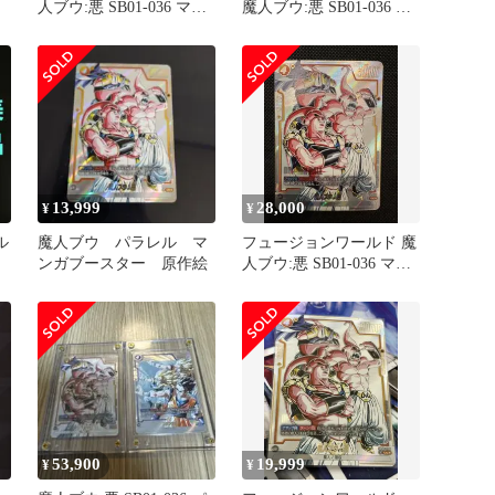
人ブウ:悪 SB01-036 マン
魔人ブウ:悪 SB01-036 パ
ガブースター
ラレル マンガブースタ
ー
13,999
28,000
¥
¥
ル
魔人ブウ パラレル マ
フュージョンワールド 魔
ンガブースター 原作絵
人ブウ:悪 SB01-036 マン
ガブースター02
53,900
19,999
¥
¥