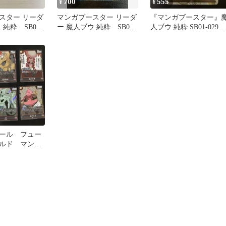
700
555
¥
¥
スター リーダ
マンガブースター リーダ
『マンガブースター』
:純粋 SB01-
ー 魔人ブウ:純粋 SB01-
人ブウ 純粋 SB01-029 
029
ーダーカード
ール フュー
ルド マンガ
 まとめ