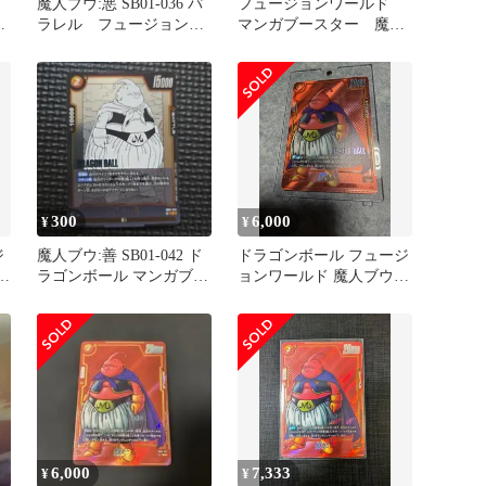
ワ
魔人ブウ:悪 SB01-036 パ
フュージョンワールド
-
ラレル フュージョンワ
マンガブースター 魔人
ールド マンガブースター
ブウ:悪
300
6,000
¥
¥
ジ
魔人ブウ:善 SB01-042 ド
ドラゴンボール フュージ
ラゴンボール マンガブー
ョンワールド 魔人ブウ
ル
スター
マンガブースター
6,000
7,333
¥
¥