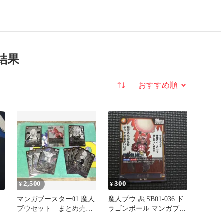
結果
並び替え
2,500
300
¥
¥
マンガブースター01 魔人
魔人ブウ:悪 SB01-036 ド
ブウセット まとめ売
ラゴンボール マンガブー
り SR4枚あり
スター