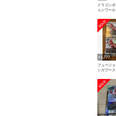
ドラゴンボ
ョンワール
スター01
1,777
¥
フュージョ
ンガブース
魔人ブウ: