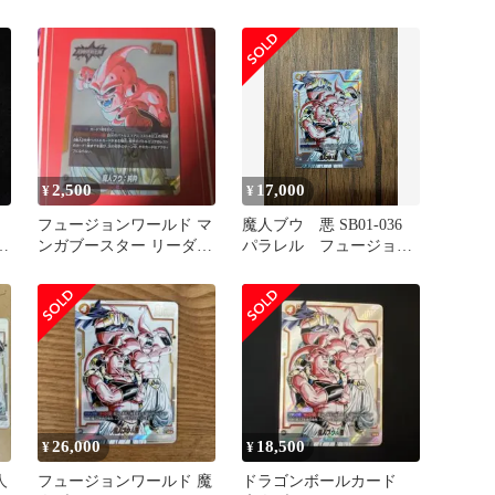
ースター
BT25 SPR 魔人ブウ
2,500
17,000
¥
¥
フュージョンワールド マ
魔人ブウ 悪 SB01-036
悪
ンガブースター リーダー
パラレル フュージョン
魔人ブウ:純粋
ワールド マンガブースタ
ー
26,000
18,500
¥
¥
人
フュージョンワールド 魔
ドラゴンボールカード