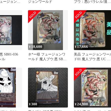
ュージョンワ
ジョンワールド
ブウ：悪(パラレル/漫画
ンガブースター
絵)[UC☆] SB01-036
18,600
17,666
¥
¥
SB01-036
ネ*ー様 フュージョンワ
美品 フュージョンワー
レル
ールド 魔人ブウ:悪 SB01-
ド01 魔人ブウ:悪 UC パ
036 マンガブースター
ラレル SB01-036
300
24,900
¥
¥