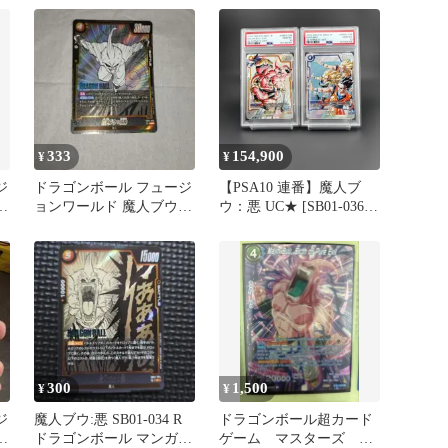
333
154,900
¥
¥
ジ
ドラゴンボール フュージ
【PSA10 連番】魔人ブ
ー
ョンワールド 魔人ブウ：
ウ：悪 UC★ [SB01-036]
純粋
／ゴテンクス SR★
[SB02-022]
300
1,500
¥
¥
ジ
魔人ブウ:悪 SB01-034 R
ドラゴンボール超カード
：
ドラゴンボール マンガブ
ゲーム マスターズ