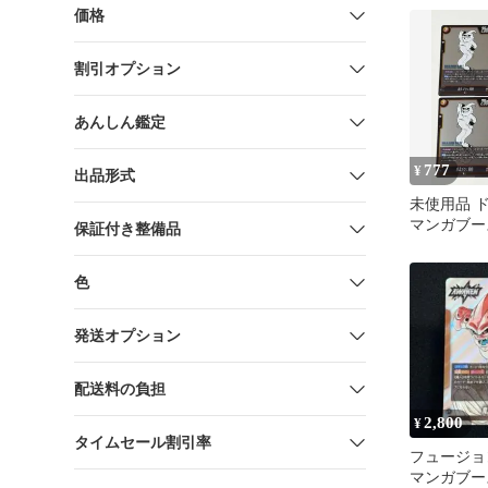
01[SB01] @
価格
割引オプション
あんしん鑑定
777
¥
出品形式
未使用品 
マンガブース
保証付き整備品
人ブウ 4
色
発送オプション
配送料の負担
2,800
¥
タイムセール割引率
フュージ
マンガブー