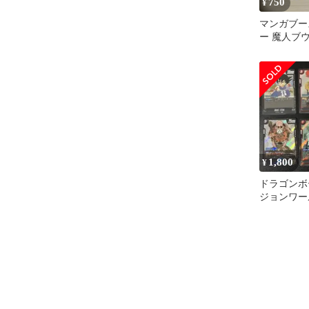
750
¥
マンガブー
ー 魔人ブウ
029
1,800
¥
ドラゴンボ
ジョンワー
ブースター