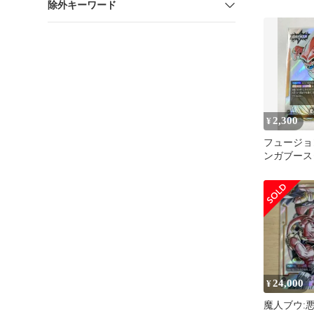
除外キーワード
ブウ純粋リ
2,300
¥
フュージョ
ンガブース
魔人ブウ:
24,000
¥
魔人ブウ:悪 S