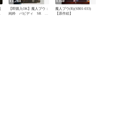
1,284
350
¥
¥
魔
【即購入OK】魔人ブウ：
魔人ブウ(R)(SB01-033)
リ
純粋 バビディ SR マ
【原作絵】
ンガブースター 4枚