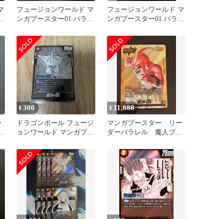
マ
フュージョンワールド マ
フュージョンワールド マ
ウ
ンガブースター01 パラレ
ンガブースター01 パラレ
ル 魔人ブウ
ル 魔人ブウ
300
11,888
¥
¥
ラ
ドラゴンボール フュージ
マンガブースター リー
ン
ョンワールド マンガブー
ダーパラレル 魔人ブ
スター 魔人ブウ 純粋 sr
ウ 純粋