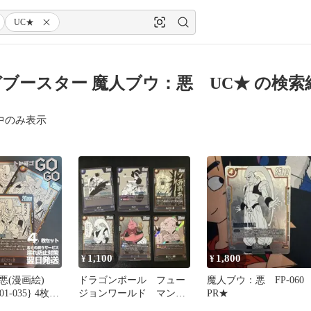
UC★
ブースター 魔人ブウ：悪 UC★ の検索
中のみ表示
1,100
1,800
¥
¥
悪(漫画絵)
ドラゴンボール フュー
魔人ブウ：悪 FP-060
035} 4枚セ
ジョンワールド マンガ
PR★
ブースター まとめ ブ