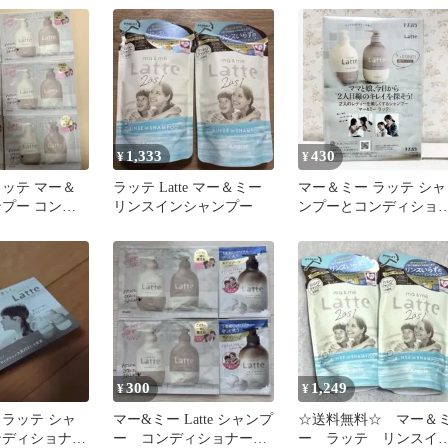
１包
1,333
430
¥
¥
ラッテ マー＆
ラッテ Latte マー＆ミー
マー＆ミー ラッテ シャ
ンプー コンデ
リンスインシャンプー
ンプーとコンディショ
 試供品 サン
ーセット
300
1,249
¥
¥
 ラッテ シャ
マー&ミー Latte シャンプ
☆送料無料☆ マー＆
ンディショナー
ー コンディショナー
ー ラッテ リンスイ