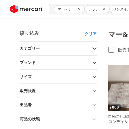
ンツにスキップ
マー&ミー
ラッテ
リンスイ
絞り込み
マー&
クリア
カテゴリー
販売
ブランド
サイズ
販売状況
出品者
888
¥
ma&me La
商品の状態
コンディシ