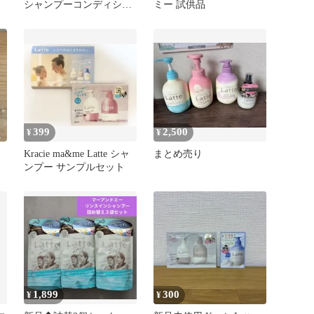
シャンプーコンディショ
ミー 試供品
ナーボディーソープ サン
プル
399
2,500
¥
¥
ト
Kracie ma&me Latte シャ
まとめ売り
ンプー サンプルセット
1,899
300
¥
¥