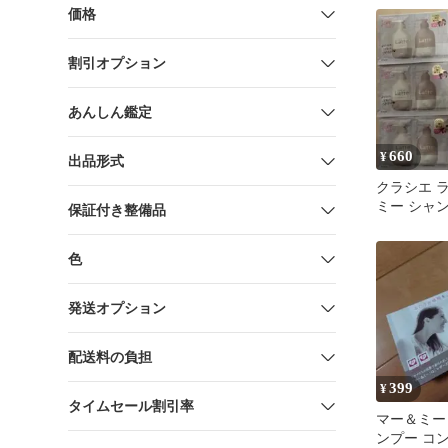
価格
割引オプション
あんしん鑑定
660
¥
出品形式
クラシエ 
ミー シャ
保証付き整備品
ィショナー
プル
色
発送オプション
配送料の負担
399
¥
タイムセール割引率
マー＆ミー
ンプー コ