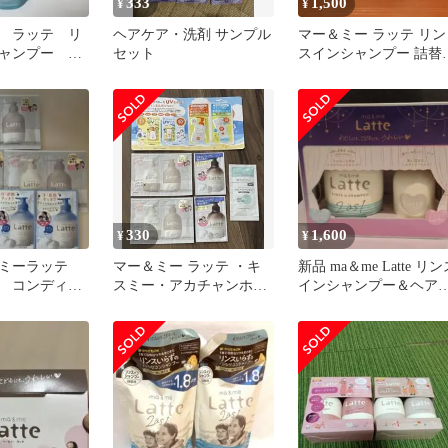
333
1,500
¥
¥
 ラッテ リ
ヘアケア・洗剤 サンプル
マー＆ミー ラッテ リン
ャンプー 大
セット
スインシャンプー 詰替
替え 1.8回分
360ml 3個セット
330
1,600
¥
¥
ドミーラッテ
マー＆ミー ラッテ ・キ
新品 ma＆me Latte リン
 コンディシ
スミー・アカチャンホン
インシャンプー＆ヘア
ボディソープ
ポ試供品
リートメントミルク