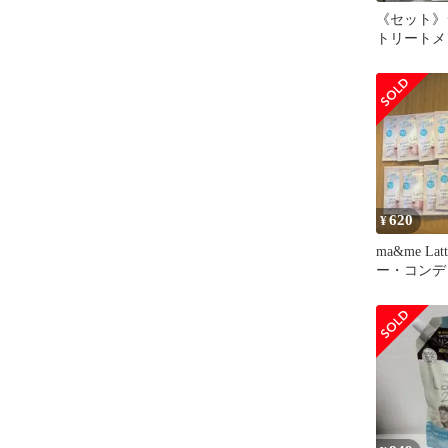
《セット》
トリートメ
ソープ 18
620
¥
ma&me La
ー・コンデ
個