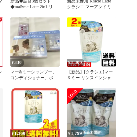
マ
新品◆詰替3個セット
新品未使用 Kracie Latte
ン
◆ma&me Latte 2in1 リン
クラシエ マーアンドミー
スインシャンプー
ラッテ サンプル
330
1,300
¥
¥
シ
マー&ミーシャンプー、
【新品】[クラシエ]マー
ミ
コンディショナー、ボデ
＆ミー リンスインシャン
ィソープサンプルセット
プー 詰替え 360ml【2個
送
2セット
セット】
1,360
1,799
¥
¥