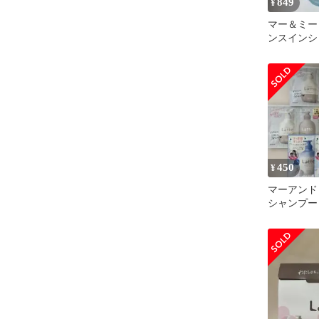
849
¥
マー＆ミー
ンスインシ
容量 詰め
450
¥
マーアン
シャンプー
ョナー 
試供品