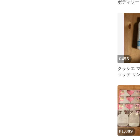
ボディソー
＆コンディ
し
455
¥
クラシエ 
ラッテ リ
プー 80ml
1,099
¥