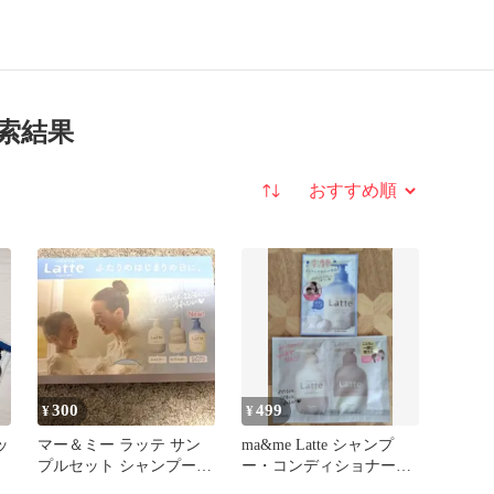
検索結果
並び替え
300
499
¥
¥
ッ
マー＆ミー ラッテ サン
ma&me Latte シャンプ
プルセット シャンプー
ー・コンディショナー・
1
コンディショナー ボデ
ボディソープ