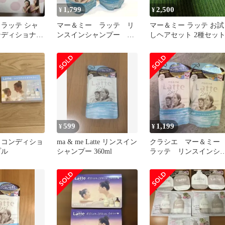
1,799
2,500
¥
¥
 ラッテ シャ
マー＆ミー ラッテ リ
マー＆ミー ラッテ お試
ンディショナー
ンスインシャンプー 大
しヘアセット 2種セッ
個セット
容量 詰め替え 1.8回分
×２袋
599
1,199
¥
¥
 コンディショ
ma & me Latte リンスイン
クラシエ マー＆ミ
プル
シャンプー 360ml
ラッテ リンスインシ
ンプー 顔体頭 ノン
リコン