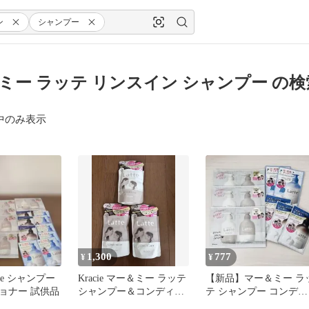
ン
シャンプー
ミー ラッテ リンスイン シャンプー の
中のみ表示
1,300
777
¥
¥
tte シャンプー
Kracie マー＆ミー ラッテ
【新品】マー＆ミー ラ
ョナー 試供品
シャンプー＆コンディシ
テ シャンプー コンディ
ョナー詰替
ショナー ボディソープ 