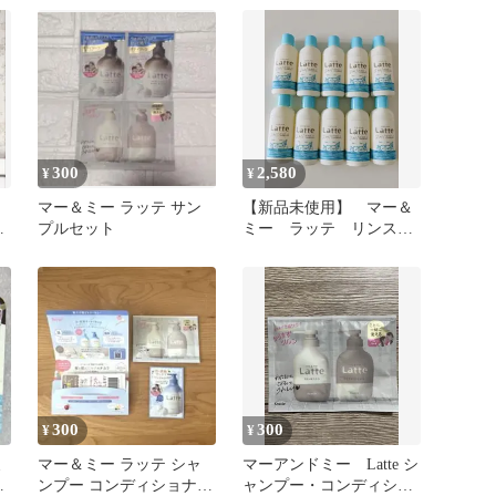
ィソープ
300
2,580
¥
¥
マー＆ミー ラッテ サン
【新品未使用】 マー＆
ナ
プルセット
ミー ラッテ リンスイ
ンシャンプー80ml Ｘ10個
セット
300
300
¥
¥
ミ
マー＆ミー ラッテ シャ
マーアンドミー Latte シ
ン
ンプー コンディショナー
ャンプー・コンディショ