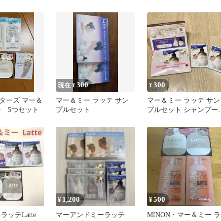
ボディソープ サンプル
シャンプー 詰め替え
用 ２袋
300
300
現在 ¥
¥
ターズ マー＆
マー＆ミー ラッテ サン
マー＆ミー ラッテ サン
テ 5つセット
プルセット
プルセット シャンプー
コンディショナー ボデ
ソープ
1,200
500
¥
¥
ラッテLatte
マーアンドミーラッテ
MINON・マー＆ミー ラ