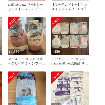
ma&me Latte マー&ミー
【マーアンドミー】リン
ト
リンスインシャンプー 詰
スインシャンプー1.８倍
ン
め替え用 360mL 2個セッ
ト まとめ売り
1,380
350
¥
¥
マー＆ミー ラッテ ダメ
マーアンドミー ラッテ
デ
ージリペア シャンプー＆
Latte ma&me 試供品 サン
各
コンディショナー
プル