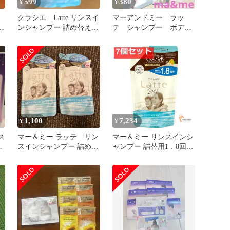
599
380
¥
¥
クラシエ Latte リンスイ
マーアンドミー ラッ
用
ンシャンプー 詰め替え
テ シャンプー ボディ
360ml
ソープ サンプル セッ
ト売り
1,100
7,234
¥
¥
ス
マー＆ミー ラッテ リン
マー＆ミー リンスインシ
ト
スインシャンプー 詰め替
ャンプー 詰替用1．8回 7
え用２個セット
個セット まとめ売り