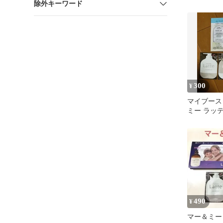
除外キーワード
試供品
300
¥
マイブース
ミー ラッ
490
¥
マー＆ミー 