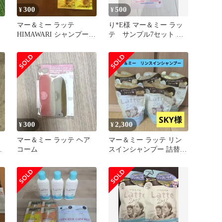
300
500
¥
¥
マー＆ミー ラッテ
り*E様 マー＆ミー ラッ
ト
HIMAWARI シャンプー
テ サンプル7セット シ
コンディショナー 試供品
ャンプー、コンディショ
5回分
ナー、ボ
300
2,300
¥
¥
ー
マー＆ミー ラッテ ヘア
マー＆ミー ラッテ リン
ャ
コーム
スインシャンプー 詰替
シ
360ml 5個セット