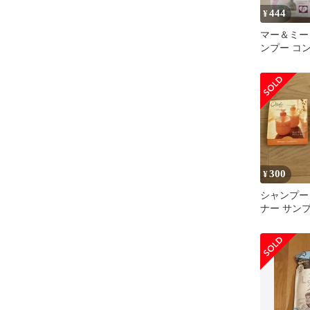
444
¥
マー＆ミー
ンプー コ
サンプル9
300
¥
シャンプー
ナー サン