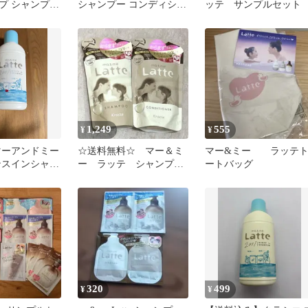
プ シャンプー
シャンプー コンディショ
ッテ サンプルセット
ショナー お試
ナー ボディソープ サン
プル
1,249
555
¥
¥
マーアンドミー
☆送料無料☆ マー＆ミ
マー&ミー ラッテ
ンスインシャン
ー ラッテ シャンプ
ートバッグ
ー コンディショナー
詰め替え用
320
499
¥
¥