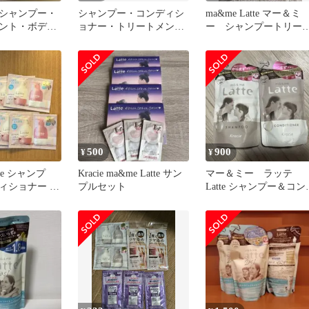
シャンプー・
シャンプー・コンディシ
ma&me Latte マー＆ミ
ント・ボディ
ョナー・トリートメント
ー シャンプートリー
種
セット 6パック
メントリンスインシャ
プー
500
900
¥
¥
tte シャンプ
Kracie ma&me Latte サン
マー＆ミー ラッテ
ィショナー 10
プルセット
Latte シャンプー＆コン
ィショナー 詰替用 
1