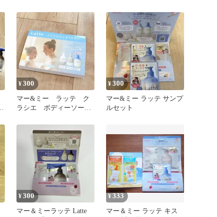
ボディソープ 試供品 サ
ナー 試供品
ンプル
300
300
¥
¥
マー&ミー ラッテ ク
マー&ミー ラッテ サンプ
ラシエ ボディーソー
ルセット
ィ
プ シャンプー コンデ
ィショナー
300
333
¥
¥
マー＆ミーラッテ Latte
マー＆ミー ラッテ キス