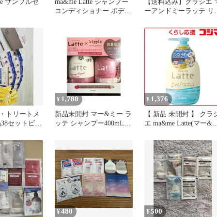
tte サンプルセ
ma&me Latte シャンプー
【送料込み】クラシエ 
コンディショナー ボディ
ーアンドミーラッテ リ
ソープ 試供品
スインシャンプー 80ml
1,780
1,376
¥
¥
・トリートメ
新品未開封 マー&ミー ラ
【 新品 未開封 】 クラ
品38セットビオ
ッテ シャンプー400mL・
エ ma&me Latte(マー&
HIMAWARI
コンディショナー400g
ー ラッテ)リンスインシ
ャンプー 490ml 未使用 
料無料
480
500
¥
¥