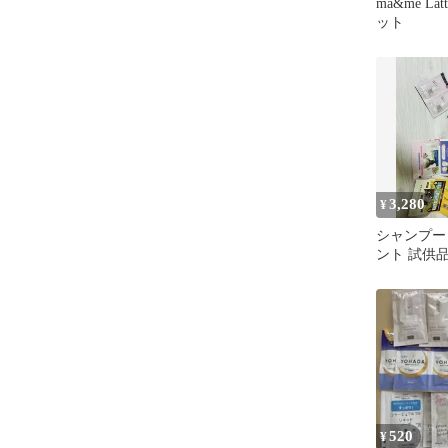
ma&me La
ット
3,280
¥
シャンプー
ント 試供
リス ラッテ 
520
¥