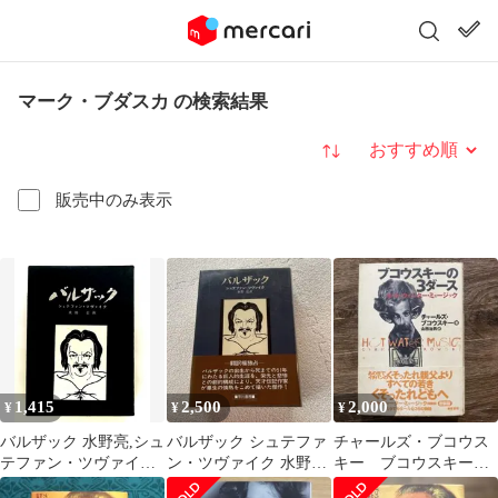
マーク・ブダスカ の検索結果
並び替え
販売中のみ表示
1,415
2,500
2,000
¥
¥
¥
バルザック 水野亮,シュ
バルザック シュテファ
チャールズ・ブコウス
テファン・ツヴァイク
ン・ツヴァイク 水野亮
キー ブコウスキーの3
早川書房
訳
ダース