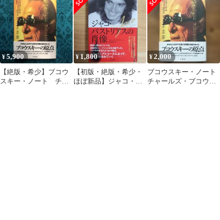
5,900
1,800
2,000
¥
¥
¥
【絶版・希少】ブコウ
【初版・絶版・希少・
ブコウスキー・ノート
スキー・ノート チャ
ほぼ新品】ジャコ・パ
チャールズ・ブコウス
ールズ・ブコウスキ
ストリアスの肖像 ビ
キー 文遊社
ー 1995年 初版
ル・ミルコウスキー