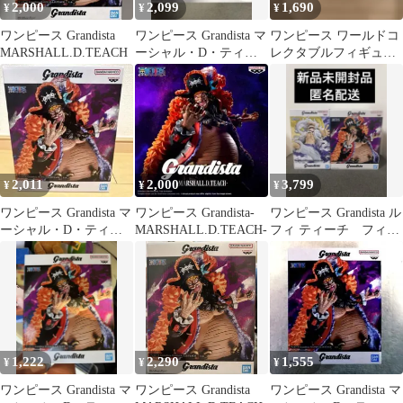
2,000
2,099
1,690
¥
¥
¥
ワンピース Grandista
ワンピース Grandista マ
ワンピース ワールドコ
MARSHALL.D.TEACH
ーシャル・D・ティー
レクタブルフィギュア
チ フィギュア
シャボンディ諸島 最悪
の世代2 4種
2,011
2,000
3,799
¥
¥
¥
ワンピース Grandista マ
ワンピース Grandista-
ワンピース Grandista ル
ーシャル・D・ティー
MARSHALL.D.TEACH-
フィ ティーチ フィギ
チ フィギュア
ュア セット
1,222
2,290
1,555
¥
¥
¥
ワンピース Grandista マ
ワンピース Grandista
ワンピース Grandista マ