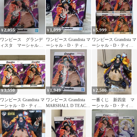
2,055
1,099
5,999
¥
¥
¥
ワンピース グランデ
ワンピース Grandista マ
ワンピース Grandista マ
ィスタ マーシャル・
ーシャル・D・ティー
ーシャル・D・ティー
D・ティーチ
チ フィギュア
チ 4個セット
3,550
1,949
2,500
¥
¥
¥
ワンピース Grandista マ
ワンピース Grandista
一番くじ 新四皇 マ
ーシャル・D・ティー
MARSHALL D TEACH
ーシャル・D・ティー
チ 2個セット
箱無し
チ フィギュア