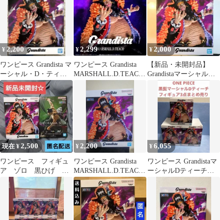
2,200
2,299
2,000
¥
¥
¥
ワンピース Grandista マ
ワンピース Grandista
【新品・未開封品】
ーシャル・D・ティー
MARSHALL.D.TEACH
Grandistaマーシャル・
チ
フィギュア
D・ティーチ フィギュ
ア 黒ひげ
2,500
2,200
6,055
現在 ¥
¥
¥
ワンピース フィギュ
ワンピース Grandista
ワンピース Grandistaマ
ア ゾロ 黒ひげ
MARSHALL.D.TEACH
ーシャルDティーチフ
Grandista セット
フィギュア
ィギュアまとめ売り3点
セット