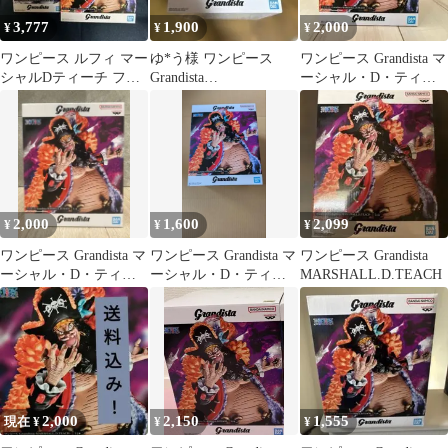
3,777
1,900
2,000
¥
¥
¥
ワンピース ルフィ マー
ゆ*う様 ワンピース
ワンピース Grandista マ
シャルDティーチ フィ
Grandista
ーシャル・D・ティー
ギュア
MARSHALL.D.TEACH
チ フィギュア
2,000
1,600
2,099
¥
¥
¥
ワンピース Grandista マ
ワンピース Grandista マ
ワンピース Grandista
ーシャル・D・ティー
ーシャル・D・ティー
MARSHALL.D.TEACH
チ フィギュア
チ フィギュア
2,000
2,150
1,555
現在 ¥
¥
¥