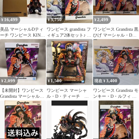
16,499
3,750
2,499
¥
¥
¥
美品 マーシャルDティ
ワンピース grandista フ
ワンピース Grandista 黒
ーチ ワンピース KING
ィギュア2体セット♪ ル
ひげ マーシャル・D・
OF ARTIST 黒ひげ
フィ & ティーチ
ティーチ 2体セット
2,099
1,500
3,400
¥
¥
現在 ¥
【未開封】ワンピース
ワンピース マーシャ
ワンピース Grandista モ
Grandista マーシャル・
ル・D・ティーチ フ
ンキー・D・ルフィ ギ
D・ティーチ
ィギュア
ア5 & TEACH