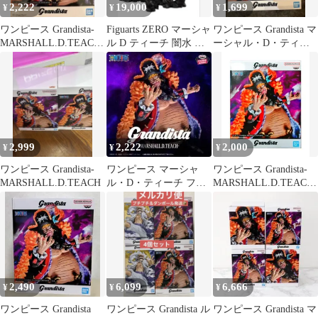
2,222
19,000
1,699
¥
¥
¥
ワンピース Grandista-
Figuarts ZERO マーシャ
ワンピース Grandista マ
MARSHALL.D.TEACH-
ル D ティーチ 闇水 フ
ーシャル・D・ティー
フィギュア
ィギュア 新品
チ フィギュア
2,999
2,222
2,000
¥
¥
¥
ワンピース Grandista-
ワンピース マーシャ
ワンピース Grandista-
MARSHALL.D.TEACH
ル・D・ティーチ フィ
MARSHALL.D.TEACH-
ギュア
(マーシャル・D・ティ
ーチ) 【CHU】
2,490
6,099
6,666
¥
¥
¥
ワンピース Grandista
ワンピース Grandista ル
ワンピース Grandista マ