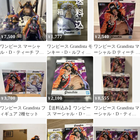
7,500
1,777
2,540
¥
¥
¥
ワンピース マーシャ
ワンピース Grandista モ
ワンピース Grandista マ
ル・D・ティーチ フィ
ンキー・D・ルフィ ギ
ーシャル D ティーチ フ
ギュア 4種セット
ア5 フィギュア
ィギュア
3,700
2,100
8,555
¥
¥
¥
ワンピース Grandista フ
【送料込み】ワンピー
ワンピース Grandista マ
ィギュア 2種セット
ス マーシャル・D・テ
ーシャル・D・ティー
ィーチ 黒ひげ フィギ
チ フィギュア ５個
ュア