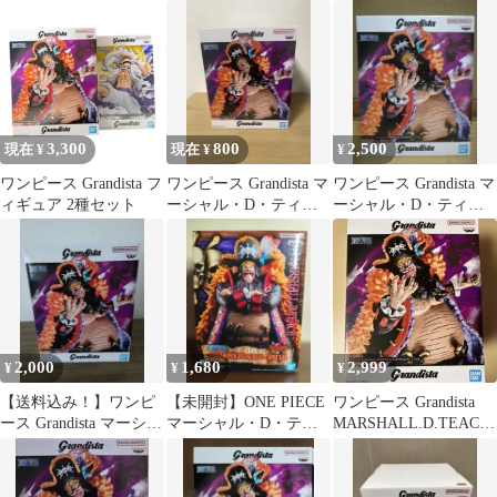
チ フィギュア
チ 黒ひげ フィギュア
ギュア 2種セット
3,300
800
2,500
現在 ¥
現在 ¥
¥
ワンピース Grandista フ
ワンピース Grandista マ
ワンピース Grandista マ
ィギュア 2種セット
ーシャル・D・ティー
ーシャル・D・ティー
チ フィギュア
チ フィギュア 黒ひげ
2,000
1,680
2,999
¥
¥
¥
【送料込み！】ワンピ
【未開封】ONE PIECE
ワンピース Grandista
ース Grandista マーシャ
マーシャル・D・ティ
MARSHALL.D.TEACH
ル・D・ティーチ
ーチ フィギュア
フィギュア