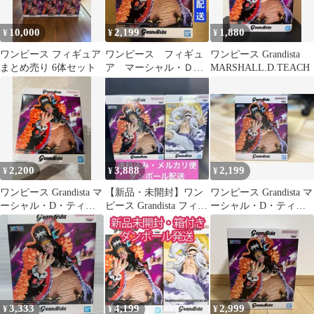
10,000
2,199
1,880
¥
¥
¥
ワンピース フィギュア
ワンピース フィギュ
ワンピース Grandista
まとめ売り 6体セット
ア マーシャル・Ｄ・
MARSHALL.D.TEACH
ティーチＢ 新品未開
封
2,200
3,888
2,199
¥
¥
¥
ワンピース Grandista マ
【新品・未開封】ワン
ワンピース Grandista マ
ーシャル・D・ティー
ピース Grandista フィギ
ーシャル・D・ティー
チ
ュア ルフィ＆ティーチ
チ
3,333
4,199
2,999
¥
¥
¥