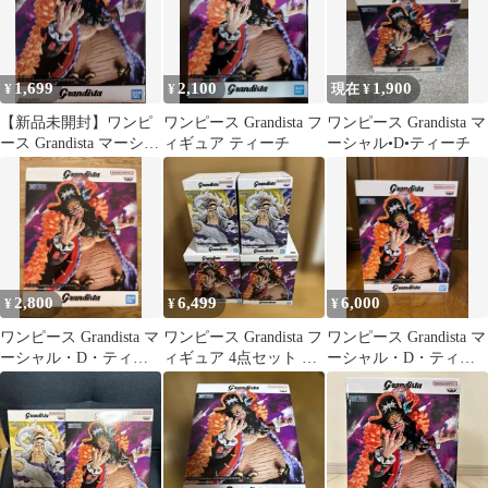
1,699
2,100
1,900
¥
¥
現在 ¥
【新品未開封】ワンピ
ワンピース Grandista フ
ワンピース Grandista マ
ース Grandista マーシャ
ィギュア ティーチ
ーシャル•D•ティーチ
ル・D・ティーチ
2,800
6,499
6,000
¥
¥
¥
ワンピース Grandista マ
ワンピース Grandista フ
ワンピース Grandista マ
ーシャル・D・ティー
ィギュア 4点セット ル
ーシャル・D・ティー
チ フィギュア
フィ ティーチ
チ フィギュア