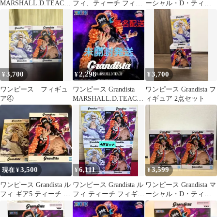
MARSHALL.D.TEACH
フィ、ティーチ フィギ
ーシャル・D・ティー
フィギュア
ュア 4個セット
チ 4個セット
3,700
2,298
3,700
¥
¥
¥
ワンピース フィギュ
ワンピース Grandista
ワンピース Grandista フ
ア④
MARSHALL.D.TEACH
ィギュア 2点セット
フィギュア
3,500
6,111
3,599
現在 ¥
¥
¥
ワンピース Grandista ル
ワンピース Grandista ル
ワンピース Grandista マ
フィ ギア5 ティーチ 2
フィ ティーチ フィギュ
ーシャル・D・ティー
種セット
ア 4体 新品未開封品
チ 2体セット