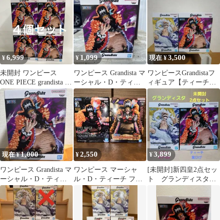
6,999
1,099
3,500
¥
¥
現在 ¥
未開封 ワンピース
ワンピース Grandista マ
ワンピースGrandistaフ
ONE PIECE grandista マ
ーシャル・D・ティー
ィギュア【ティーチ&
ーシャル D ティーチ フ
チ フィギュア
ルフィGEAR5 Ⅲ】セッ
ィギュア 4個セット
ト
LF8329 f099
1,000
2,550
3,899
現在 ¥
¥
¥
ワンピース Grandista マ
ワンピース マーシャ
[未開封]新四皇2点セッ
ーシャル・D・ティー
ル・D・ティーチ フィ
ト グランディスタ
チ フィギュア
ギュア 2種セット
ティーチ(黒ひげ) ル
フィ(ギア5)