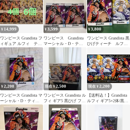
14,999
3,599
3,800
¥
¥
¥
ワンピース Grandista フ
ワンピース Grandista
ワンピース Grandista 黒
ィギュア ルフィ ティ
マーシャル・D・ティ
ひげティーチ ルフ
ーチ 10個まとめ売り
ーチ ２体セット
ィ 2種セット
2,200
2,500
2,200
¥
現在 ¥
現在 ¥
ワンピース Grandista マ
ワンピース Grandista ル
【送料込！】Grandista
ーシャル・D・ティー
フィ ギア5 黒ひげ フィ
ルフィ ギア5×2体/黒ひ
チ フィギュア
ギュア 2点
げ【合計 3体セット】