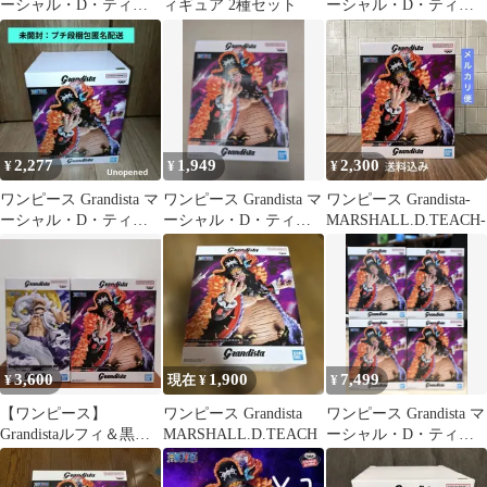
ーシャル・D・ティー
ィギュア 2種セット
ーシャル・D・ティー
チ 箱あり
チ 2個セット
2,277
1,949
2,300
¥
¥
¥
ワンピース Grandista マ
ワンピース Grandista マ
ワンピース Grandista-
ーシャル・D・ティー
ーシャル・D・ティー
MARSHALL.D.TEACH-
チ
チ フィギュア
3,600
1,900
7,499
¥
現在 ¥
¥
【ワンピース】
ワンピース Grandista
ワンピース Grandista マ
Grandistaルフィ＆黒ひ
MARSHALL.D.TEACH
ーシャル・D・ティー
げ フィギュア２点セッ
チ フィギュア
ト