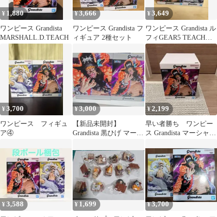
1,880
3,666
3,649
¥
¥
¥
ワンピース Grandista
ワンピース Grandista フ
ワンピース Grandista ル
MARSHALL.D.TEACH
ィギュア 2種セット
フィGEAR5 TEACH
ティーチ 黒ひげ
3,700
3,000
2,199
¥
¥
¥
ワンピース フィギュ
【新品未開封】
早い者勝ち ワンピー
ア④
Grandista 黒ひげ マーシ
ス Grandista マーシャ
ャル・D・ティーチ 2体
ル・D・ティーチ フィ
セット
ギュア
3,588
1,699
3,700
¥
¥
¥