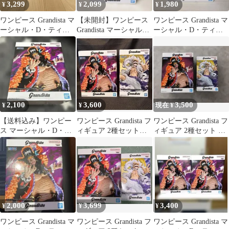
3,299
2,099
1,980
¥
¥
¥
ワンピース Grandista マ
【未開封】ワンピース
ワンピース Grandista マ
ーシャル・D・ティー
Grandista マーシャル・
ーシャル・D・ティー
チ 2体セット
D・ティーチ
チ
2,100
3,600
3,500
¥
¥
現在 ¥
【送料込み】ワンピー
ワンピース Grandista フ
ワンピース Grandista フ
ス マーシャル・D・テ
ィギュア 2種セット未
ィギュア 2種セット テ
ィーチ 黒ひげ フィギ
開封品
ィーチ ルフィ
ュア
2,000
3,699
3,400
¥
¥
¥
ワンピース Grandista マ
ワンピース Grandista フ
ワンピース Grandista マ