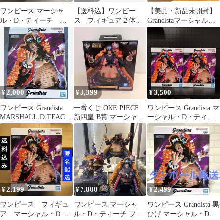
ワンピース マーシャ
【送料込】ワンピー
【美品・新品未開封】
ル・D・ティーチ フ
ス フィギュア２体
Grandistaマーシャル・
ィギュア
ルフィ ティーチ
D・ティーチ 黒ひげ
2,000
3,399
3,500
¥
¥
¥
ワンピース Grandista
一番くじ ONE PIECE
ワンピース Grandista マ
MARSHALL.D.TEACH
新四皇 B賞 マーシャル
ーシャル・D・ティー
フィギュア
•D•ティーチ
チ 2種セット
2,199
7,800
2,499
¥
¥
¥
ワンピース フィギュ
ワンピース マーシャ
ワンピース Grandista 黒
ア マーシャル・Ｄ・
ル・D・ティーチ フィ
ひげ マーシャル・D・