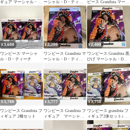
ギュア マーシャル・
ーシャル・D・ティー
ピース Grandista マーシ
D・ティーチ(黒ひげ)
チ フィギュア
ャル・D・ティーチ
「ワンピース」
Grandista-
MARSHALL.D.TEACH-
未開封品
3,600
2,200
2,400
¥
¥
¥
ワンピース マーシャ
ワンピース Grandista マ
ワンピース Grandista 黒
ル・D・ティーチ
ーシャル・D・ティー
ひげ マーシャル・D・
チ フィギュア 8/9まで
ティーチ
3,780
3,777
3,750
¥
¥
¥
ワンピース Grandista フ
ワンピース Grandista フ
ワンピース grandista フ
ィギュア 2種セット
ィギュア マーシャ
ィギュア2体セット♪ ル
ル・D・ティーチ ル
フィ & ティーチ
フィ