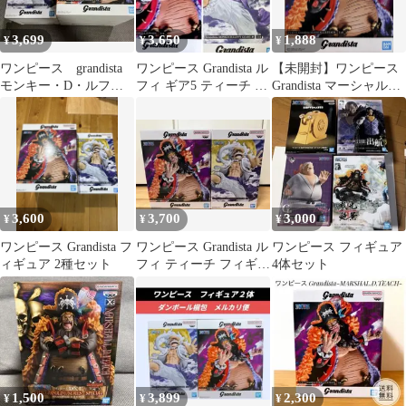
3,699
3,650
1,888
¥
¥
¥
ワンピース grandista
ワンピース Grandista ル
【未開封】ワンピース
モンキー・D・ルフ
フィ ギア5 ティーチ フ
Grandista マーシャル・
ィ マーシャル・D・
ィギュア 2体セット
D・ティーチ 黒ひげ
ティーチ
3,600
3,700
3,000
¥
¥
¥
ワンピース Grandista フ
ワンピース Grandista ル
ワンピース フィギュア
ィギュア 2種セット
フィ ティーチ フィギュ
4体セット
ア 2種セット
1,500
3,899
2,300
¥
¥
¥