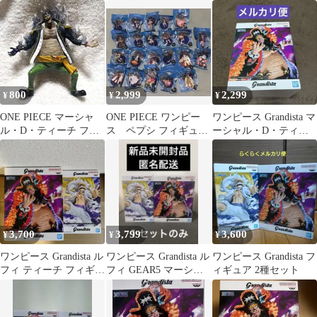
ティーチ Ａ新品未開
ギュア 4種セット
ティーチ
封
800
2,999
2,299
¥
¥
¥
ONE PIECE マーシャ
ONE PIECE ワンピー
ワンピース Grandista マ
ル・D・ティーチ フィ
ス ペプシ フィギュ
ーシャル・D・ティー
ギュア
ア 22種
チ フィギュア
3,700
3,799
3,600
¥
¥
¥
ワンピース Grandista ル
ワンピース Grandista ル
ワンピース Grandista フ
フィ ティーチ フィギュ
フィ GEAR5 マーシャ
ィギュア 2種セット
ア 2種セット
ル・D・ティーチ