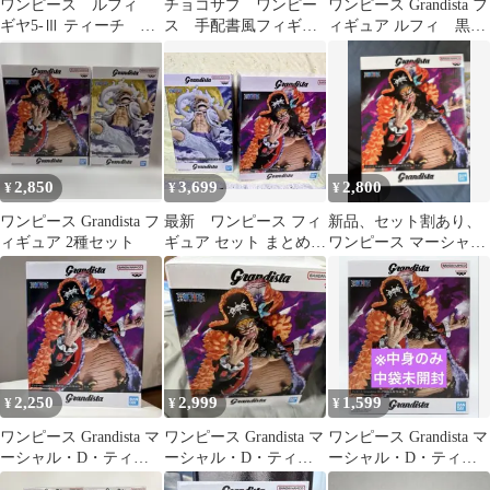
ワンピース ルフィ
チョコサプ ワンピー
ワンピース Grandista フ
ギヤ5-Ⅲ ティーチ 黒
ス 手配書風フィギュ
ィギュア ルフィ 黒ひ
ひげ 2点セット
ア 13種フルコンプ
げ ティーチ 2種セッ
ト
2,850
3,699
2,800
¥
¥
¥
ワンピース Grandista フ
最新 ワンピース フィ
新品、セット割あり、
ィギュア 2種セット
ギュア セット まとめ売
ワンピース マーシャ
り プライズ Grandista
ル・D・ティーチ フィ
ギュア
2,250
2,999
1,599
¥
¥
¥
ワンピース Grandista マ
ワンピース Grandista マ
ワンピース Grandista マ
ーシャル・D・ティー
ーシャル・D・ティー
ーシャル・D・ティー
チ フィギュア
チ フィギュア
チ フィギュア