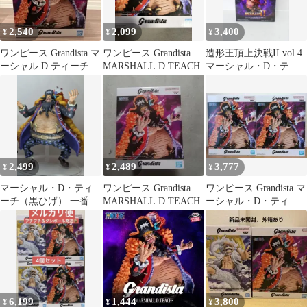
2,540
2,099
3,400
¥
¥
¥
ワンピース Grandista マ
ワンピース Grandista
造形王頂上決戦II vol.4
ーシャル D ティーチ フ
MARSHALL.D.TEACH
マーシャル・D・ティ
ィギュア
ーチ
2,499
2,489
3,777
¥
¥
¥
マーシャル・D・ティ
ワンピース Grandista
ワンピース Grandista マ
ーチ（黒ひげ） 一番く
MARSHALL.D.TEACH
ーシャル・D・ティー
じ ワンピース 新四皇
チ フィギュア 2個セッ
ト
6,199
1,444
3,800
¥
¥
¥