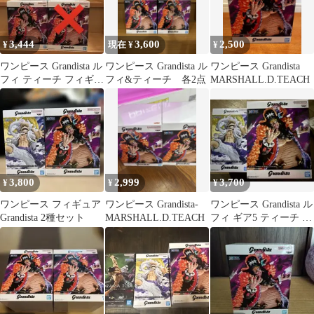
3,444
3,600
2,500
¥
現在 ¥
¥
ワンピース Grandista ル
ワンピース Grandista ル
ワンピース Grandista
フィ ティーチ フィギュ
フィ&ティーチ 各2点
MARSHALL.D.TEACH
ア
3,800
2,999
3,700
¥
¥
¥
ワンピース フィギュア
ワンピース Grandista-
ワンピース Grandista ル
Grandista 2種セット
MARSHALL.D.TEACH
フィ ギア5 ティーチ フ
ィギュア