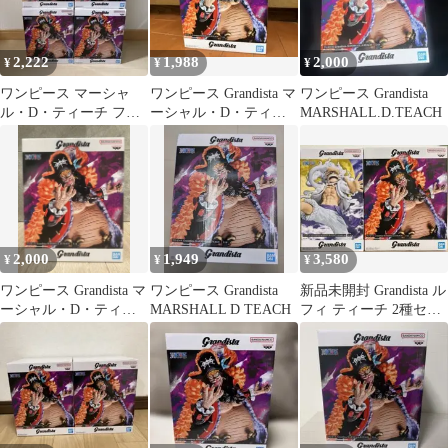
2,222
1,988
2,000
¥
¥
¥
ワンピース マーシャ
ワンピース Grandista マ
ワンピース Grandista
ル・D・ティーチ フィ
ーシャル・D・ティー
MARSHALL.D.TEACH
ギュア
チ
2,000
1,949
3,580
¥
¥
¥
ワンピース Grandista マ
ワンピース Grandista
新品未開封 Grandista ル
ーシャル・D・ティー
MARSHALL D TEACH
フィ ティーチ 2種セッ
チ フィギュア
ト