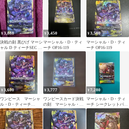
3,888
3,450
3,500
¥
¥
¥
決戦の刻 黒ひげ マーシ
マーシャル・D・ティ
マーシャル・D・ティ
ャル D ティーチSEC シ
ーチ OP16-119
ーチ OP16-119
ークレットop16-119
3,600
3,777
7,280
¥
¥
¥
ワンピース マーシャ
ワンピースカード決戦
マーシャル・D・ティ
ル・D・ティーチ
の刻 マーシャル・
ーチ シークレットパラ
OP16-119
D・ティーチSEC
レル OP16-119 SEC