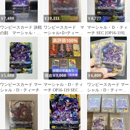
7,480
10,111
4,777
¥
¥
¥
ワンピースカード 決戦
ワンピースカード マ
マーシャル・Ｄ・ティ
の刻 マーシャル・
ーシャル•Ｄ•ティー
ーチ SEC [OP16-119]ブ
D・ティーチ SEC
チ SEC パラレル
ースターパック「決戦
の刻
5,888
3,000
6,800
¥
現在 ¥
¥
ワンピースカード マー
マーシャル・D・ティ
ワンピースカード マー
シャル・D・ティーチ
ーチ OP16-119 SEC 他
シャル・D・ティーチ 2
12パック中身
枚セット OP16-119