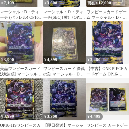
7,199
3,608
12,000
¥
¥
現在 ¥
マーシャル・D・ティ
マーシャル・Ｄ・ティ
ワンピースカードゲー
ーチ (パラレル) OP16-
ーチ(SEC){黄}〈OP16-
ム マーシャル・D・テ
119
119〉[ブースターパッ
ィーチ SEC 5枚セット
ク 決戦の刻【OP-16】]
3,900
4,899
3,480
¥
¥
¥
美品ワンピースカード
ワンピースカード 決戦
【中古】ONE PIECEカ
決戦の刻 マーシャル・
の刻 マーシャル・D・
ードゲーム OP16-
D・ティーチ SEC
ティーチ SEC 完美品
119[SEC]：マーシャ
他SR4枚
ル・D・ティーチ
3,999
3,900
4,499
¥
¥
¥
OP16-119ワンピースカ
【即日発送】マーシャ
ワンピース カードゲー