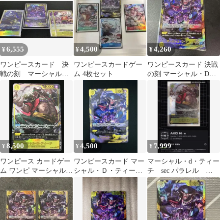
6,555
4,500
4,260
¥
¥
¥
ワンピースカード 決
ワンピースカードゲー
ワンピースカード 決戦
戦の刻 マーシャル・
ム 4枚セット
の刻 マーシャル・D・
D・ティーチ SEC ＋
ティーチ SEC
その他
8,500
4,500
7,999
¥
¥
¥
ワンピース カードゲー
ワンピースカード マー
マーシャル・d・ティー
ム ワンピ マーシャル・
シャル・Ｄ・ティーチ
チ sec パラレル
D・ティーチ［パラレ
SEC 決戦の刻
op16-119 PSA10
ル］（AKIRA
EGAWA） SEC OP16-
119 ［OP-16］ブースタ
ーパック 決戦の刻 トレ