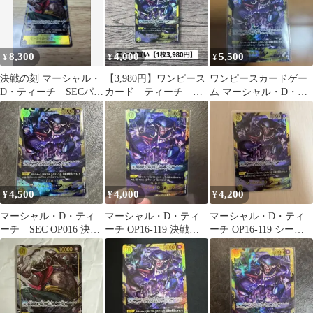
8,300
4,000
5,500
¥
¥
¥
決戦の刻 マーシャル・
【3,980円】ワンピース
ワンピースカードゲー
D・ティーチ SECパラ
カード ティーチ
ム マーシャル・D・テ
レルOP16-119
SEC 【在庫1枚+訳あり
ィーチ SEC 決戦の刻
1】
4,500
4,000
4,200
¥
¥
¥
マーシャル・D・ティ
マーシャル・D・ティ
マーシャル・D・ティ
ーチ SEC OP016 決戦
ーチ OP16-119 決戦の
ーチ OP16-119 シーク
の刻 ワンピースカー
刻 SEC
レット SEC 決戦の刻
ドゲーム