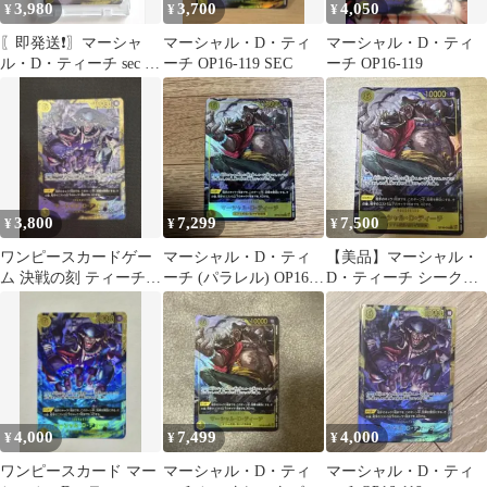
3,980
3,700
4,050
¥
¥
¥
〖即発送❗〗マーシャ
マーシャル・D・ティ
マーシャル・D・ティ
ル・D・ティーチ sec シ
ーチ OP16-119 SEC
ーチ OP16-119
ークレット 決戦の刻
3,800
7,299
7,500
¥
¥
¥
ワンピースカードゲー
マーシャル・D・ティ
【美品】マーシャル・
ム 決戦の刻 ティーチ
ーチ (パラレル) OP16-
D・ティーチ シークレ
SEC 黒ひげ シークレッ
119
ットパラレル OP16-119
ト
4,000
7,499
4,000
¥
¥
¥
ワンピースカード マー
マーシャル・D・ティ
マーシャル・D・ティ