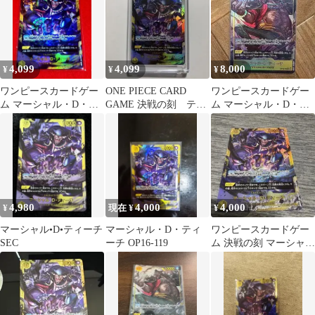
4,099
4,099
8,000
¥
¥
¥
ワンピースカードゲー
ONE PIECE CARD
ワンピースカードゲー
ム マーシャル・D・テ
GAME 決戦の刻 ティ
ム マーシャル・D・テ
ィーチ SEC 決戦の刻
ーチ 黒ひげ シーク
ィーチ
レット
4,980
4,000
4,000
¥
現在 ¥
¥
マーシャル•D•ティーチ
マーシャル・D・ティ
ワンピースカードゲー
SEC
ーチ OP16-119
ム 決戦の刻 マーシャ
ル・D・ティーチ SEC