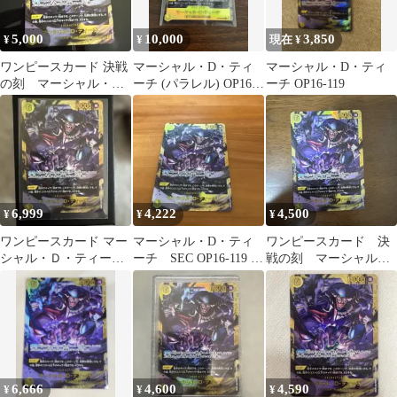
5,000
10,000
3,850
¥
¥
現在 ¥
ワンピースカード 決戦
マーシャル・D・ティ
マーシャル・D・ティ
の刻 マーシャル・
ーチ (パラレル) OP16-
ーチ OP16-119
D・ティーチ SEC シー
119
クレット
6,999
4,222
4,500
¥
¥
¥
ワンピースカード マー
マーシャル・D・ティ
ワンピースカード 決
シャル・Ｄ・ティーチ
ーチ SEC OP16-119 シ
戦の刻 マーシャル・
SEC 決戦の刻
ークレット 決戦の刻
D・ティーチ SEC
6,666
4,600
4,590
¥
¥
¥