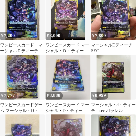
7,200
8,000
7,800
¥
¥
¥
ワンピースカード マ
ワンピースカード マー
マーシャルDティーチ
ーシャルＤティーチ
シャル・Ｄ・ティーチ
SEC
SEC 決戦の刻
SEC 決戦の刻
7,777
8,888
8,999
¥
¥
¥
ワンピースカードゲー
ワンピースカード マー
マーシャル・d・ティー
ム マーシャル・D・テ
シャル・D・ティーチ
チ sec パラレル
ィーチ SEC
SEC
op16-119