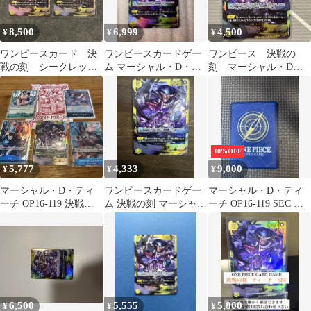
カ TCG 248
8,500
6,999
4,500
¥
¥
¥
ワンピースカード 決
ワンピースカードゲー
ワンピース 決戦の
戦の刻 シークレッ
ム マーシャル・D・テ
刻 マーシャル・D・
ト ティーチ 黒ひ
ィーチ SEC 決戦の刻
ティーチ Sec
げ 2枚セット
10%OFF
5,777
4,333
9,000
¥
¥
¥
マーシャル・D・ティ
ワンピースカードゲー
マーシャル・D・ティ
ーチ OP16-119 決戦の
ム 決戦の刻 マーシャ
ーチ OP16-119 SEC パ
刻 SEC ジャンプ 6
ル・D・ティーチ SEC
ラレル シクパラ 決戦の
枚
刻
6,500
5,555
5,800
¥
¥
¥