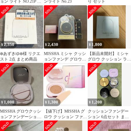
ョン ライト NO.21P 限
ンライト No.23
り セット
定色
2,350
2,430
1,800
¥
¥
¥
❄️あずきゆ❄️様 リクエ
MISSHA ミシャ クッシ
【新品未開封】ミシャ
スト 2点 まとめ商品
ョンファンデ グロウス
グロウ クッション ライ
キンバーム コンシーラ
ト NO.21N
ー
1,000
1,300
1,200
¥
¥
¥
MISSHA グロウクッシ
【値下げ】MISSHA グ
クッションファンデー
ョンファンデーション
ロウ クッション ファン
ション 6点セット まと
No.21
デーション No.21 ライ
め売り
ト