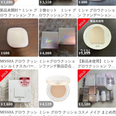
1,600
3,550
400
¥
¥
¥
新品未開封＊ミシャ グ
２個セット ミシャ グ
ミシャ グロウクッショ
ロウ クッション ファン
ロウクッションファン
ン ファンデーション
デーション (ルミナス
デーション（ルミナス
（ルミナスカバー）
カバー) (16g)
カバー）NO.23
No.21
600
4,000
1,099
¥
¥
¥
MISSHA グロウ クッシ
ミシャグロウクッショ
【新品未使用】ミシャ
ョン ルミナスカバー
ンファンデ新品②点セ
グロウクッション ファ
No.21
ット(^^)
ンデーション No.21N
1,600
4,539
1,500
¥
¥
¥
MISSHA グロウ クッシ
ミシャ グロウ クッショ
コスメ メイク まとめ売