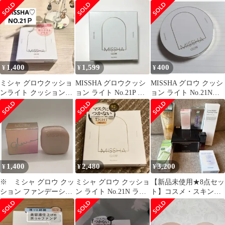
一度使用
LIGHT NO.23
個セット
1,400
1,599
400
¥
¥
¥
ミシャ グロウクッショ
MISSHA グロウクッシ
MISSHA グロウ クッシ
ンライト クッションフ
ョン ライト No.21P 新
ョン ライト No.21N★
ァンデ ファンデ NO21P
品
まだ使えます
1,400
2,480
3,200
¥
¥
¥
※ ミシャ グロウ クッ
ミシャ グロウ クッショ
【新品未使用★8点セッ
ション ファンデーショ
ン ライト No.21N ライ
ト】コスメ・スキンケ
ン (ルミナスカバー)
ト
ア まとめ売り
No.23 8811423
／8809747967414