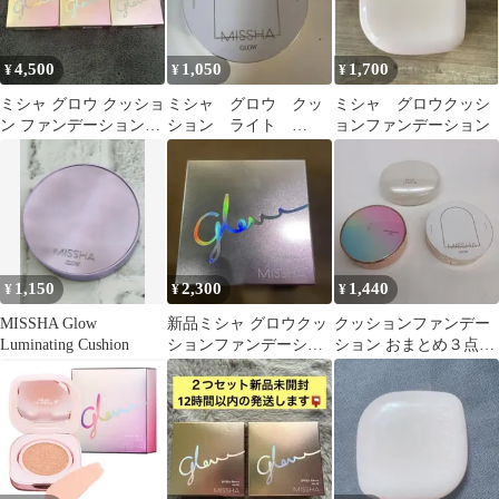
4,500
1,050
1,700
¥
¥
¥
ミシャ グロウ クッショ
ミシャ グロウ クッ
ミシャ グロウクッシ
ン ファンデーション
ション ライト
ョンファンデーション
No.21 ライト ３個セッ
NO.21N ファンデーシ
ト
ョン
1,150
2,300
1,440
¥
¥
¥
MISSHA Glow
新品ミシャ グロウクッ
クッションファンデー
Luminating Cushion
ションファンデーショ
ション おまとめ３点セ
ン ルミナスカバー 21
ット ミシャなど SC-
0611C