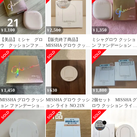
1,100
2,500
1,350
¥
¥
¥
【美品】ミシャ グロ
【販売終了商品】
ミシャグロウ クッショ
ウ クッションファン
MISSHA グロウ クッシ
ン ファンデーション ル
デーション
ョン ライト NO.23
ミナスカバー No.21ラ
イト
1,450
630
1,800
¥
¥
¥
MISSHA グロウ クッシ
MISSHA グロウ クッシ
2個セット MISSHA グ
ョン ファンデーション
ョン ライト NO.21N
ロウ クッション ライト
No.21
No.21