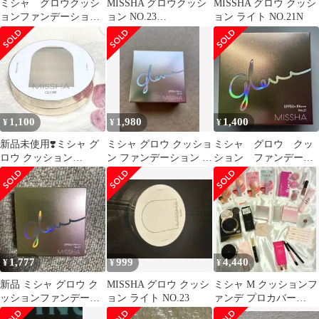
ミシャ グロウクッシ
MISSHA グロウクッシ
MISSHA グロウ クッシ
ョンファンデーション
ョン NO.23
ョン ライト NO.21N
23
SPF40/PA+++
1,100
1,980
1,400
¥
¥
¥
新品未使用❣️ミシャ グ
ミシャ グロウ クッショ
ミシャ グロウ クッ
ロウ クッション
ン ファンデーション ル
ション ファンデーシ
NO.21N
ミナスカバー No.21 ラ
ョン （ルミナスカバ
イト
ー） No.21
1,777
999
4,440
¥
¥
¥
新品 ミシャ グロウ ク
MISSHA グロウ クッシ
ミシャ M クッションフ
ッションファンデーシ
ョン ライト NO.23
ァンデ プロカバー
ョン ルミナスカバー
No.21BBクリーム コス