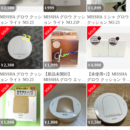
2,500
999
1,899
¥
¥
¥
MISSHA グロウ クッシ
MISSHA グロウ クッシ
MISSHA ミシャ グロウ
ョン ライト NO.23
ョン ライト NO.21P
クッション NO.23
2,300
1,999
4,900
¥
¥
¥
MISSHA グロウ クッシ
【新品未開封】
【未使用×2】MISSHA
ョン ライト NO.23
MISSHA グロウ エッセ
グロウ クッション ライ
ンスパクト No.21 ライ
ト NO.23 SPF37
トベージュ
1,800
1,800
1,500
¥
¥
¥