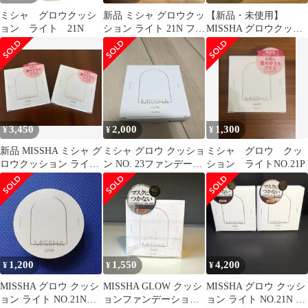
ミシャ グロウクッシ
新品 ミシャ グロウクッ
【新品・未使用】
ョン ライト 21N
ション ライト 21N ファ
MISSHA グロウクッシ
ンデーション MISSHA
ョン ライト NO.21N
3,450
2,000
1,300
¥
¥
¥
新品 MISSHA ミシャ グ
ミシャ グロウ クッショ
ミシャ グロウ クッ
ロウクッション ライト
ン NO. 23ファンデーシ
ション ライトNO.21P
No.21P 2個セット
ョン SPF37 新品未開封
1,200
1,550
4,200
¥
¥
¥
MISSHA グロウ クッシ
MISSHA GLOW クッシ
MISSHA グロウ クッシ
ョン ライト NO.21N
ョンファンデーション
ョン ライト NO.21N 2