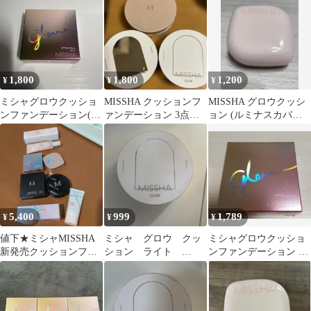
ョンセット
1,800
1,800
1,200
¥
¥
¥
ミシャグロウクッショ
MISSHA クッションフ
MISSHA グロウクッシ
ンファンデーション(ル
ァンデーション 3点セ
ョン (ルミナスカバー)
ミナスカバー)No.21
ット #23
No.23
5,400
999
1,789
¥
¥
¥
値下★ミシャMISSHA
ミシャ グロウ クッ
ミシャグロウクッショ
新発売クッションファ
ション ライト
ンファンデーション ル
ンデなど４点セット
NO.21N ファンデーシ
ミナスカバー 19
ョン