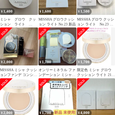
1,400
1,600
1,500
¥
¥
¥
ミシャ グロウ クッ
MISSHA グロウクッシ
MISSHA グロウ クッシ
ション ライト
ョン ライト No.23 新品
ョン ライト No.23 ク
NO.21N ファンデーシ
ッションファンデーシ
ョン
ョン
2,000
1,780
1,700
¥
¥
¥
MISSHA ミシャ クッシ
オンリーミネラル ファ
限定色 ミシャ グロウ
ョンファンデ コンシー
ンデーション ミシャグ
クッション ライト 21P
ラー 下地 3点セット
ロウクッション エコツ
ピンクベージュ
新品
ールズブラシ
MISSHA
2,000
1,700
4,000
¥
¥
¥