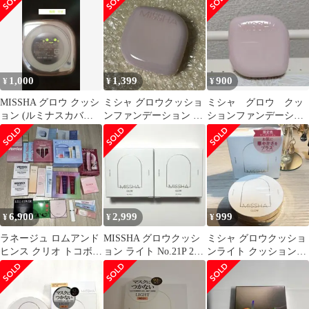
No.21
メまとめ
1,000
1,399
900
¥
¥
¥
MISSHA グロウ クッシ
ミシャ グロウクッショ
ミシャ グロウ クッ
ョン (ルミナスカバー)
ンファンデーション ル
ションファンデーショ
No.23
ミナスカバー No.23
ン ルミナスカバー
No.21
6,900
2,999
999
¥
¥
¥
ラネージュ ロムアンド
MISSHA グロウクッシ
ミシャ グロウクッショ
ヒンス クリオ トコボ
ョン ライト No.21P 2個
ンライト クッションフ
tifft ミシャコスメ31点
セット
ァンデ ファンデ NO21P