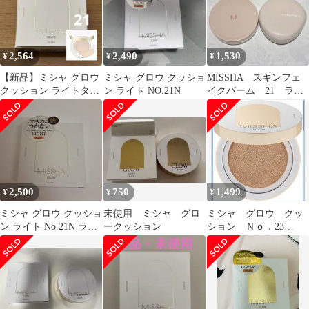
2,564
2,490
1,530
¥
¥
¥
【新品】ミシャ グロウ
ミシャ グロウ クッショ
MISSHA スキンフェ
クッション ライトタイ
ン ライト NO.21N
イクバーム 21 ライ
プ No.21 クッションフ
トベージュ ミシャ ま
ァンデ
とめ売り
2,500
750
1,499
¥
¥
¥
ミシャ グロウ クッショ
未使用 ミシャ グロ
ミシャ グロウ クッ
ン ライト No.21N ライ
ークッション
ション Ｎｏ．23
トベージュ ②
SPF40/PA++