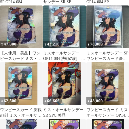
SP OP14-084
サンデー SR SP
OP14-084 SP
47,000
43,210
78,000
¥
¥
¥
【未使用、美品】ワン
ミスオールサンデー
ミスオールサンデー SP
ピースカード ミス・オ
OP14-084 決戦の刻 SP
ワンピースカード決戦
ールサンデーsp
パラレル 右下初期傷5
の刻
枚目
62,500
66,666
48,000
¥
¥
¥
ワンピースカード 決戦
ミス・オールサンデー
ワンピースカード ミス
の刻 ミス・オールサン
SR SPC 美品
オールサンデー OP14-
デー SP +5枚【計6枚セ
084 SP 決戦の刻
ット】