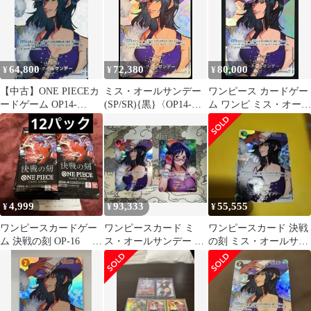
64,800
72,380
80,000
¥
¥
¥
【中古】ONE PIECEカ
ミス・オールサンデー
ワンピース カードゲー
ードゲーム OP14-
(SP/SR){黒}〈OP14-
ム ワンピ ミス・オール
084[SP]：ミス・オール
084〉[ブースターパッ
サンデー［スペシャ
サンデー
ク 決戦の刻【OP-16】]
ル］（Sunohara） SR
OP14-084 ［OP16］ ブ
ースターパック 決戦の
刻 トレカ TCG 264
4,999
93,333
55,555
¥
¥
¥
ワンピースカードゲー
ワンピースカード ミ
ワンピースカード 決戦
ム 決戦の刻 OP-16 12
ス・オールサンデー SP
の刻 ミス・オールサン
パック
たしぎ SP
デー SR SP新品未使用