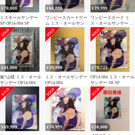
70,000
68,888
79,999
¥
¥
¥
ミスオールサンデー
ワンピースカードゲー
ワンピースカード ミ
SP OP14-084 SP
ム ミス・オールサンデ
ス・オールサンデー SP
ー
ロビン OP014-084決
戦の刻
41,900
39,999
70,722
¥
¥
¥
嵐*山様 ミス・オール
ミス・オールサンデー
OP14-084 ミス・オール
サンデー OP14-084
OP14-084
サンデー SR SP
69,999
74,999
58,000
¥
¥
¥