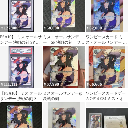
127,000
58,000
62,000
¥
¥
¥
PSA10】 ミス オールサ
ミス・オールサンデ
ワンピースカード ミ
ンデー 決戦の刻 SP ワ
ー SP 決戦の刻 ワン
ス・オールサンデー SP
ンピースカード
ピース
ロビン OP014-084決
戦の刻
111,111
67,999
66,666
¥
¥
¥
【PSA10】 ミス オール
ミスオールサンデーsp
ワンピースカードゲー
サンデー 決戦の刻 SP
決戦の刻
ムOP14-084 ミス・オー
ワンピースカード
ルサンデー SP 極美品