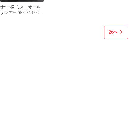
オ*ー様 ミス・オール
サンデー SP OP14-084
SR 決戦の刻 ワンピー
次へ