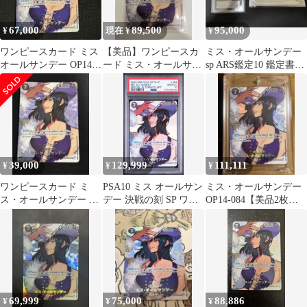
67,000
89,500
95,000
¥
現在 ¥
¥
ワンピースカード ミス
【美品】ワンピースカ
ミス・オールサンデー
オールサンデー OP14-
ード ミス・オールサン
sp ARS鑑定10 鑑定書付
084 SP 決戦の刻
デー SP パラレル 決戦
き
の刻
39,000
129,999
111,111
¥
¥
¥
ワンピースカード ミ
PSA10 ミス オールサン
ミス・オールサンデー
ス・オールサンデー SP
デー 決戦の刻 SP ワン
OP14-084【美品2枚】
決戦の刻
ピースカード
セット
69,999
75,000
88,886
¥
¥
¥