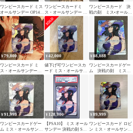
ワンピースカード ミス
ワンピースカードミ
ワンピースカード 決
オールサンデー OP14-
ス・オールサンデー SR
戦の刻 ミス•オールサ
084 SP 決戦の刻
ロビン 決戦の刻 ＳＰ
ンデー SP パラレル
79,800
42,000
88,888
¥
¥
¥
ワンピースカード ミ
値下げ可ワンピースカ
ワンピースカードゲー
ス・オールサンデー
ード ミス・オールサン
ム 決戦の刻 ミス・
OP14-084 SP 決戦の
デー OP14-084 SP
オールサンデー SP
刻 美品
91,999
128,000
89,999
¥
¥
¥
ワンピースカードゲー
【PSA10】 ミス オール
ワンピースカード ロビ
ム ミス・オールサンデ
サンデー 決戦の刻 SP
ン ミス・オールサンデ