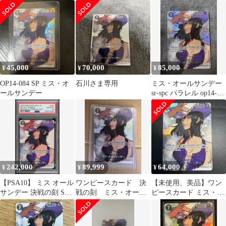
ーSP OP14-084 SR
ワンピースカード
ー SP OP14-084 決戦
の刻
45,000
70,000
85,000
¥
¥
¥
OP14-084 SP ミス・オ
石川さま専用
ミス・オールサンデー
ールサンデー
sr-spc パラレル op14-
084 決戦の刻
242,000
89,999
64,000
¥
¥
¥
【PSA10】 ミス オール
ワンピースカード 決
【未使用、美品】ワン
サンデー 決戦の刻 SP
戦の刻 ミス・オール
ピースカード ミス・オ
ワンピースカード 即日
サンデー SP OP14-084
ールサンデーsp
発送
SP