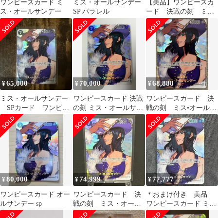
ワンピースカード ミ
ミス・オールサンデー
【美品】ワンピースカ
ス・オールサンデー
SP パラレル
ード 決戦の刻 ミ
ス・オールサンデー
OP04-084 SP
65,000
70,000
68,888
¥
¥
¥
ミス・オールサンデー
ワンピースカード 決戦
ワンピースカード 決
SPカード ワンピー
の刻 ミス・オールサン
戦の刻 ミス•オールサ
スカード パラレル
デー SR SP
ンデー SP パラレル
決戦の刻
80,000
74,999
77,777
¥
¥
¥
ワンピースカード オー
ワンピースカード 決
＊おまけ付き 美品
ルサンデー sp
戦の刻 ミス・オール
ワンピースカード ミ
サンデー SP
ス・オールサンデー SP