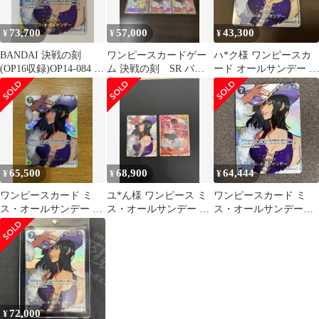
73,700
57,000
43,300
¥
¥
¥
BANDAI 決戦の刻
ワンピースカードゲー
ハ*ク様 ワンピースカ
(OP16収録)OP14-084 ミ
ム 決戦の刻 SR パラ
ード オールサンデー 決
ス・オールサンデー SP
レル等
戦の刻
65,500
68,900
64,444
¥
¥
¥
ワンピースカード ミ
ユ*ん様 ワンピース ミ
ワンピースカード ミ
ス・オールサンデー SP
ス・オールサンデー SP
ス・オールサンデー
OP14-084
OP14-084 決戦の刻 O
SP OP14-084 ※近日中
売却
72,000
¥