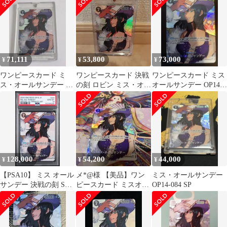
71,111
53,800
73,000
¥
¥
¥
ワンピースカード ミ
ワンピースカード 決戦
ワンピースカード ミス
ス・オールサンデー SP
の刻 ロビン ミス・オー
オールサンデー OP14-
OP14-084 SR
ルサンデーSP OP14-084
084 SP 決戦の刻
128,000
54,200
44,000
¥
¥
¥
【PSA10】 ミス オール
メ*@様 【美品】ワン
ミス・オールサンデー
サンデー 決戦の刻 SP
ピースカード ミスオー
OP14-084 SP
ワンピースカード
ルサンデー OP14-084
SP