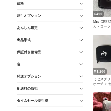
価格
400
¥
割引オプション
Mrs. GREE
カ・コーラ
あんしん鑑定
チ
出品形式
保証付き整備品
色
1,200
¥
発送オプション
ミセスグリ
ポーチ ミセス
配送料の負担
GREEN AP
タイムセール割引率