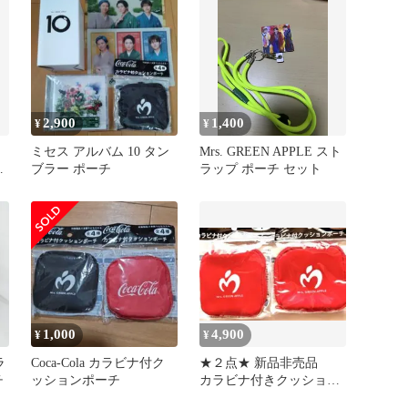
2,900
1,400
¥
¥
ミセス アルバム 10 タン
Mrs. GREEN APPLE スト
ナ
ブラー ポーチ
ラップ ポーチ セット
1,000
4,900
¥
¥
ラ
Coca-Cola カラビナ付ク
★２点★ 新品非売品
チ
ッションポーチ
カラビナ付きクッション
ポーチ