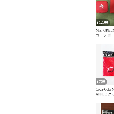
1,100
¥
Mrs. GRE
コーラ ポ
750
¥
Coca-Cola 
APPLE 