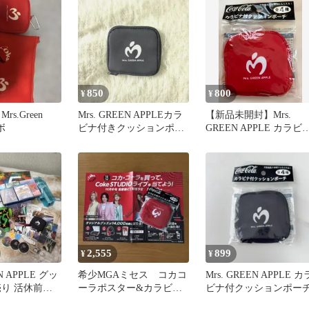
850
800
¥
¥
 Mrs.Green
Mrs. GREEN APPLEカラ
【新品未開封】Mrs.
ボ
ビナ付きクッションポー
GREEN APPLE カラビ
チ コカコーラ ミセス
付クッションポーチ
2,555
899
¥
¥
EN APPLE グッ
希少MGAミセス コカコ
Mrs. GREEN APPLE カ
売り 活休前多
ーラポスター&カラビナ
ビナ付クッションポー
付きポーチ赤