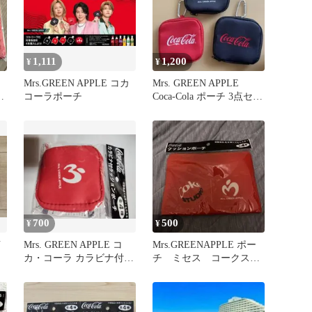
1,111
1,200
¥
¥
Mrs.GREEN APPLE コカ
Mrs. GREEN APPLE
.
コーラポーチ
Coca-Cola ポーチ 3点セッ
ト
700
500
¥
¥
N
Mrs. GREEN APPLE コ
Mrs.GREENAPPLE ポー
カ・コーラ カラビナ付ク
チ ミセス コークスタ
ッションポーチ
ジオ