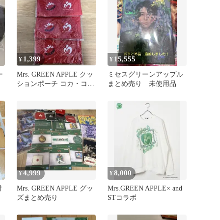
1,399
15,555
¥
¥
ー
Mrs. GREEN APPLE クッ
ミセスグリーンアップル
ションポーチ コカ・コー
まとめ売り 未使用品
ラ
4,999
8,000
¥
¥
付
Mrs. GREEN APPLE グッ
Mrs.GREEN APPLE× and
ズまとめ売り
STコラボ
ア