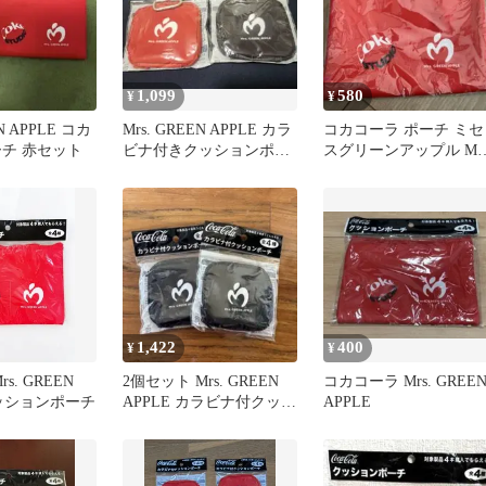
1,099
580
¥
¥
EN APPLE コカ
Mrs. GREEN APPLE カラ
コカコーラ ポーチ ミセ
ーチ 赤セット
ビナ付きクッションポー
スグリーンアップル Mrs
チ 2種セット
GREEN APPLE
1,422
400
¥
¥
Mrs. GREEN
2個セット Mrs. GREEN
コカコーラ Mrs. GREE
クッションポーチ
APPLE カラビナ付クッシ
APPLE
ョンポーチ 黒