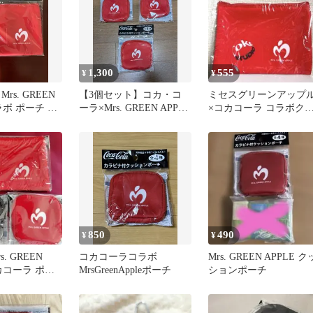
1,300
555
¥
¥
o Mrs. GREEN
​【3個セット】コカ・コ
ミセスグリーンアップ
ラボ ポーチ 赤
ーラ×Mrs. GREEN APPLE
×コカコーラ コラボク
クッションポーチ
ションポーチ
850
490
¥
¥
. GREEN
コカコーラコラボ
Mrs. GREEN APPLE ク
コカコーラ ポー
MrsGreenAppleポーチ
ションポーチ
ト