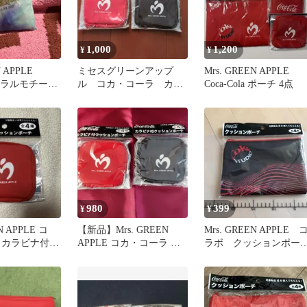
1,000
1,200
¥
¥
 APPLE
ミセスグリーンアップ
Mrs. GREEN APPLE
s コーラルモチーフ
ル コカ・コーラ カラ
Coca-Cola ポーチ 4点
ナビ付クッションポーチ
980
399
¥
¥
N APPLE コ
【新品】Mrs. GREEN
Mrs. GREEN APPLE 
 カラビナ付ク
APPLE コカ・コーラ ク
ラボ クッションポー
ーチ
ッションポーチ 2種
チ 黒 コカコーラ