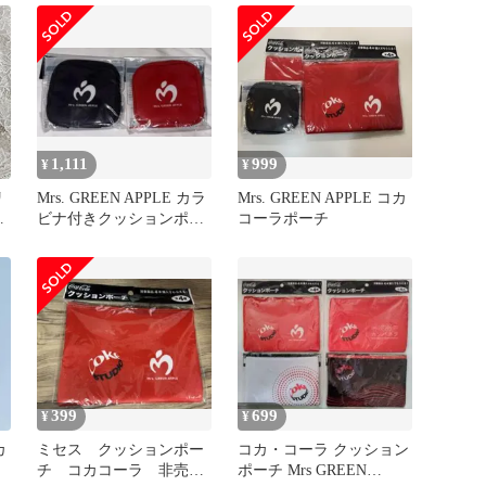
1,111
999
¥
¥
リ
Mrs. GREEN APPLE カラ
Mrs. GREEN APPLE コカ
ナ
ビナ付きクッションポー
コーラポーチ
黒
チ セット
399
699
¥
¥
カ
ミセス クッションポー
コカ・コーラ クッション
チ コカコーラ 非売
ポーチ Mrs GREEN