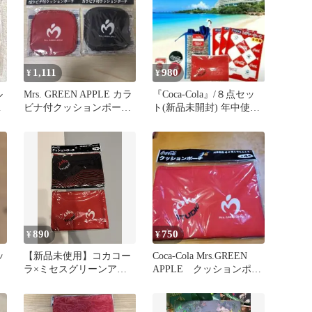
1,111
980
¥
¥
ル
Mrs. GREEN APPLE カラ
『Coca-Cola』/８点セッ
ッ
ビナ付クッションポー
ト(新品未開封) 年中使用
チ コカコーラ 非売品
可・ビーチ キャンプ
890
750
¥
¥
ッ
【新品未使用】コカコー
Coca-Cola Mrs.GREEN
ラ×ミセスグリーンアッ
APPLE クッションポー
プル クッションポーチ 2
チ
点セット