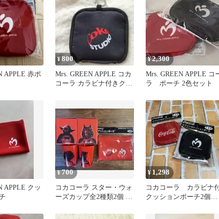
800
2,300
¥
¥
EN APPLE 赤ポ
Mrs. GREEN APPLE コカ
Mrs. GREEN APPLE コ
コーラ カラビナ付きクッ
ラ ポーチ 2色セット
ションポーチ
700
1,298
¥
¥
EN APPLE クッ
コカコーラ スター・ウォ
コカコーラ カラビナ
チ
ーズカップ全2種類2個 ＆
クッションポーチ2個セ
コカコーラポーチセット
ット ミセスグリーン
ップル 赤 黒