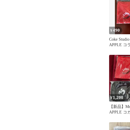
490
¥
Coke Studi
APPLE コ
色
1,200
¥
【新品】Mrs
APPLE 
チ 3種セッ