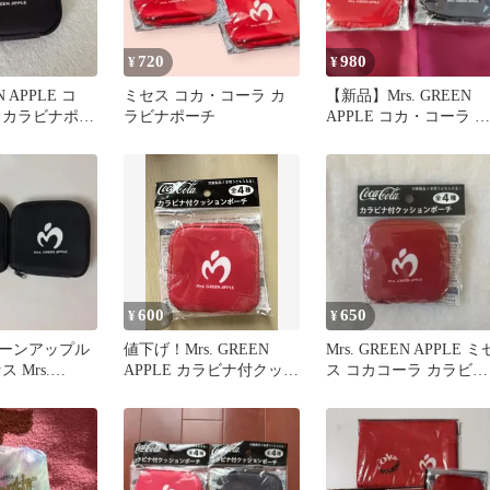
720
980
¥
¥
N APPLE コ
ミセス コカ・コーラ カ
【新品】Mrs. GREEN
 カラビナポー
ラビナポーチ
APPLE コカ・コーラ カ
ラビナ付ポーチ 2種
600
650
¥
¥
ーンアップル
値下げ！Mrs. GREEN
Mrs. GREEN APPLE ミ
 Mrs.
APPLE カラビナ付クッシ
ス コカコーラ カラビナ
PLE
ョンポーチコーラコラボ
付クッションポーチ