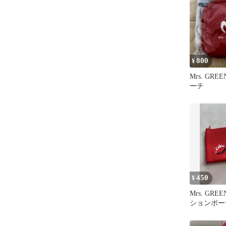
800
¥
Mrs. GRE
ーチ
450
¥
Mrs. GRE
ションポー