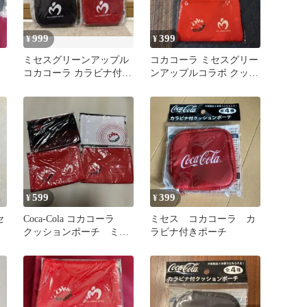
999
399
¥
¥
ミセスグリーンアップル
コカコーラ ミセスグリー
コカコーラ カラビナ付き
ンアップルコラボ クッシ
クッションポーチ
ョンポーチ3枚 非売
品 新品
599
399
¥
¥
セ
Coca-Cola コカコーラ
ミセス コカコーラ カ
クッションポーチ ミセ
ラビナ付きポーチ
ス