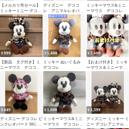
【メルカリ市セール】
ディズニー デココ
ミッキーマウス&ミニ
ミッキーミニー デココ
レ アニマルレオパー
ーマウス デココレ
レ アニマルレオパード
ドBIGぬいぐるみ＊ミ
アニマルレオパード
BIGぬいぐるみ
ッキーマウス
BIGぬいぐるみ
999
1,400
3,600
¥
¥
¥
【新品 タグ付き】ミ
ミッキー ぬいぐるみ
【おまけ付き】 ミッキ
ニーマウス デココ
デココレ
ーマウス＆ミニーマウ
レ アニマルレオパー
ス アニマルレオパード
ドBIGぬいぐるみ
BIGぬいぐるみ
449
1,000
3,399
¥
¥
¥
ディズニー デココレ ピ
ミッキーマウス&ミニ
ディズニー ミッキー ミ
ンクレオパード BIG ぬ
ーマウス デココレ
ニー デコレアニマルレ