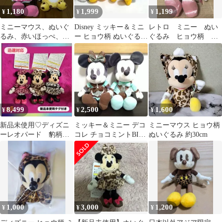
1,180
1,999
1,199
¥
¥
¥
ミニーマウス、ぬいぐ
Disney ミッキー＆ミニ
レトロ ミニー ぬい
るみ、赤いほっぺ、猛
ー ヒョウ柄 ぬいぐるみ
ぐるみ ヒョウ柄 デ
獣着ぐるみ、プライ
2体セット 約18cm
ィズニー
ズ、ディズニー
8,499
2,500
1,600
¥
¥
¥
新品未使用♡ディズニ
ミッキー＆ミニー デコ
ミニーマウス ヒョウ柄
ーレオパード 豹柄ミ
コレ チョコミントBIG
ぬいぐるみ 約30cm
ニーぬいぐるみチャー
ぬいぐるみ
ム3点セット
1,000
3,000
1,200
¥
¥
¥