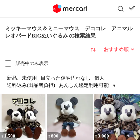
ミッキーマウス＆ミニーマウス デココレ アニマル
レオパードBIGぬいぐるみ の検索結果
並び替え
販売中のみ表示
新品、未使用
目立った傷や汚れなし
個人
送料込み(出品者負担)
あんしん鑑定利用可能
S
1,500
800
3,000
¥
¥
¥