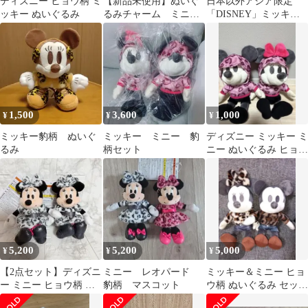
ディズニー ヒョウ柄 ミ
【新品未使用】ぬいぐ
日本以外アジア限定
ッキー ぬいぐるみ
るみチャーム ミニ
「DISNEY」ミッキー
ー ヒョウ柄ベージュ
マウス ヒョウ柄ぬいぐ
レオパード ディズニー
るみ 約30cm
1,500
3,600
1,000
¥
¥
¥
ミッキー豹柄 ぬいぐ
ミッキー ミニー 豹
ディズニー ミッキー ミ
るみ
柄セット
ニー ぬいぐるみ ヒョウ
柄 パーカー
5,200
5,200
5,000
¥
¥
¥
【2点セット】ディズニ
ミニー レオパード
ミッキー＆ミニー ヒョ
ー ミニー ヒョウ柄 レ
豹柄 マスコット
ウ柄 ぬいぐるみ セット
オパード ぬいぐるみチ
♡美品♡