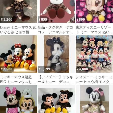
1,200
899
899
¥
¥
¥
Disney ミニーマウス ぬ
新品・タグ付き デコ
東京ディズニーリゾー
いぐるみ ヒョウ柄
コレ アニマルレオパ
ト ミニーマウス ぬいぐ
ードBIGぬいぐるみ
るみ ヒョウ柄 タグ付き
ミッキー
2,500
1,199
4,000
¥
¥
¥
ミッキーマウス超超
【ディズニー】ミッキ
ディズニー ミッキー ミ
BIG ミニーマウスもこ
ー＆ミニー デココレ
ニー ヒョウ柄 モノクロ
ふわジャンボ ミッキー
ラグランＢＩＧぬいぐ
ぬいぐるみ レトロ まと
マウス計3体
るみ ミニー
め売り