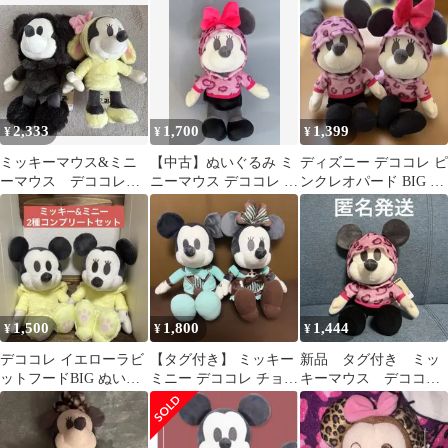
いぐるみ ミッキー
アニマルレオバード
オパード BIGぬいぐる
[新品]
BIGぬいぐるみ
み 2点
2,333
1,700
1,399
¥
¥
¥
ミッキーマウス&ミニ
【中古】ぬいぐるみ ミ
ディズニー デココレ ピ
ーマウス デココレ
ニーマウス デココレ ピ
ンクレオパード BIG ぬ
BIGぬいぐるみ 2点セ
ンクレオパードBIGぬ
いぐるみ ミッキー ＆
ット
いぐるみ 「ミッキー＆
ミニー
ミニー」
1,500
1,800
1,444
¥
¥
¥
デココレ イエローラビ
【タグ付き】 ミッキー
新品 タグ付き ミッ
ットフードBIG ぬいぐ
ミニー デココレ チョコ
キーマウス デココ
るみ ミッキー&ミニー
ミントBIGぬいぐるみ
レ ピンクレオパー
2種セット
セット
ド BIG ぬいぐるみ