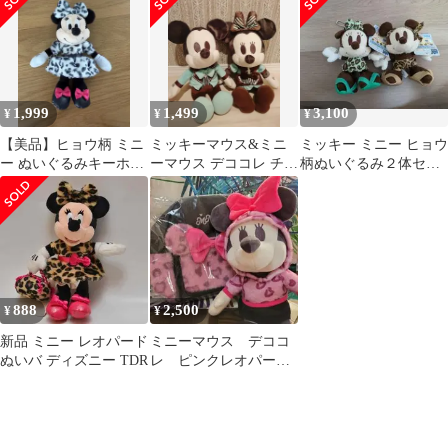
ャーム
1,999
1,499
3,100
¥
¥
¥
【美品】ヒョウ柄 ミニ
ミッキーマウス&ミニ
ミッキー ミニー ヒョウ
ー ぬいぐるみキーホル
ーマウス デココレ チョ
柄ぬいぐるみ２体セッ
ダー レオパード
コミントBIGぬいぐる
ト
み2点セット
888
2,500
¥
¥
新品 ミニー レオパード
ミニーマウス デココ
ぬいバ ディズニー TDR
レ ピンクレオパード
BIGぬいぐるみ バッ
クパック