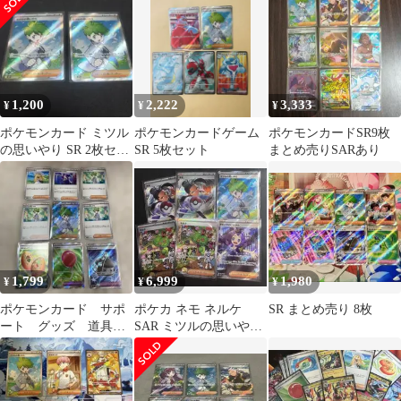
[05240]
1,200
2,222
3,333
¥
¥
¥
ポケモンカード ミツル
ポケモンカードゲーム
ポケモンカードSR9枚
の思いやり SR 2枚セッ
SR 5枚セット
まとめ売りSARあり
ト売り
1,799
6,999
1,980
¥
¥
¥
ポケモンカード サポ
ポケカ ネモ ネルケ
SR まとめ売り 8枚
ート グッズ 道具
SAR ミツルの思いやり
セット
アセロラのいたずら SR