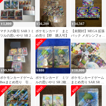
1,800
56,200
34,567
¥
¥
¥
マチスの取引 SAR 3 ミ
ポケモンカード まと
【未開封】MEGA 拡張
ツルの思いやり SR 2 パ
め売り【即 購入可】
パック メガシンフォニ
ワープロテイン P 6
ア(シュリ無し・ペリ有
り)3BOX
99,999
880
10,000
¥
¥
¥
ポケモンカードゲーム
ポケモンカード ミツ
ポケモンカードゲーム
Boxまとめ売り 引退
ルの思いやり SR 2枚セ
まとめ売り SAR.SR 入
品 新品未開封 シュ
ット
り リーリエの決心ほ
リンク付き
か