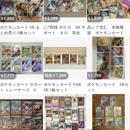
1,888
2,100
1,999
¥
¥
¥
ポケモンカード SR ま
に*郎様 ポケカ SR サ
高レア含む 本格構
とめ売り 6枚セット
ポート タロ 等合計
築 ポケモンカード
６点
メガシビルドンexデッ
キ
7,777
7,000
1,799
¥
現在 ¥
¥
ポケモンカード サポー
ポケモンカード SAR
ポケモンカード SRセ
ト トレーナーズ 8枚
SR 5枚セット
ット
まとめ売り