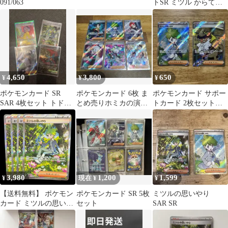
091/063
トSR ミツル からてお
う ふうせん まとめ売り
4,650
3,800
650
¥
¥
¥
ポケモンカード SR
ポケモンカード 6枚 ま
ポケモンカード サポー
SAR 4枚セット トドロ
とめ売りホミカの演奏
トカード 2枚セット
クツキ
ミツルの思いやり
ミツルの思いやりSR、
タラゴンSR
3,980
1,200
1,599
¥
現在 ¥
¥
【送料無料】 ポケモン
ポケモンカード SR 5枚
ミツルの思いやり
カード ミツルの思いや
セット
SAR SR
り SAR 4枚セット M1S
091/063