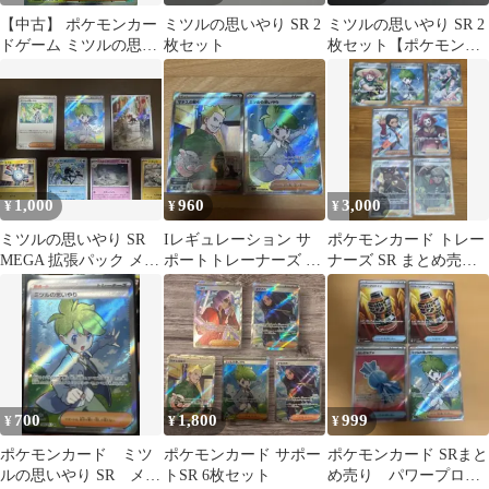
【中古】 ポケモンカー
ミツルの思いやり SR 2
ミツルの思いやり SR 2
ドゲーム ミツルの思い
枚セット
枚セット【ポケモンカ
やり M1S M1S 085/063
ード】汎用カード まと
SR
め売り
1,000
960
3,000
¥
¥
¥
ミツルの思いやり SR
Iレギュレーション サ
ポケモンカード トレー
MEGA 拡張パック メガ
ポートトレーナーズ 2
ナーズ SR まとめ売り 7
シンフォニア キラ ま
枚セット
枚セット
とめ売り
700
1,800
999
¥
¥
¥
ポケモンカード ミツ
ポケモンカード サポー
ポケモンカード SRまと
ルの思いやり SR メガ
トSR 6枚セット
め売り パワープロテ