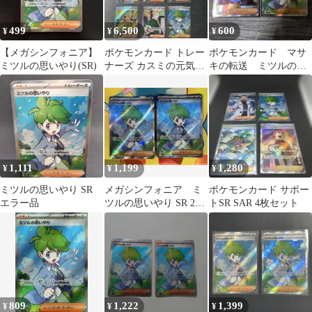
499
6,500
600
¥
¥
¥
【メガシンフォニア】
ポケモンカード トレー
ポケモンカード マサ
ミツルの思いやり(SR)
ナーズ カスミの元気
キの転送 ミツルの思
グラジオの決戦 SAR
いやり SR カード2枚
9枚セット
セット
1,111
1,199
1,280
¥
¥
¥
ミツルの思いやり SR
メガシンフォニア ミ
ポケモンカード サポー
エラー品
ツルの思いやり SR 2枚
トSR SAR 4枚セット
セット
809
1,222
1,399
¥
¥
¥