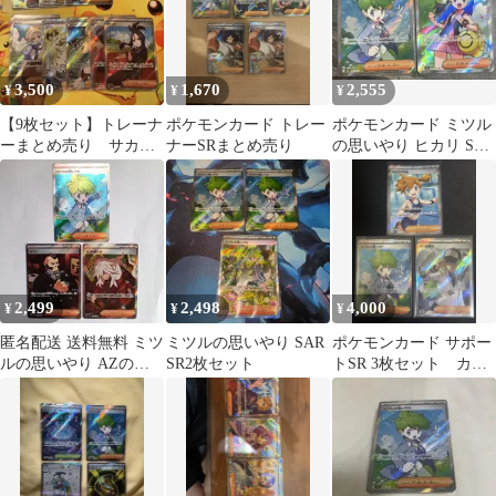
3,500
1,670
2,555
¥
¥
¥
【9枚セット】トレーナ
ポケモンカード トレー
ポケモンカード ミツル
ーまとめ売り サカキ
ナーSRまとめ売り
の思いやり ヒカリ SR 2
のカリスマ 博士の研
枚セット
究 キハダ カエデ
2,499
2,498
4,000
¥
¥
¥
匿名配送 送料無料 ミツ
ミツルの思いやり SAR
ポケモンカード サポー
ルの思いやり AZの安ら
SR2枚セット
トSR 3枚セット カス
ぎ ジプソ【SR3枚セッ
ミ
ト】