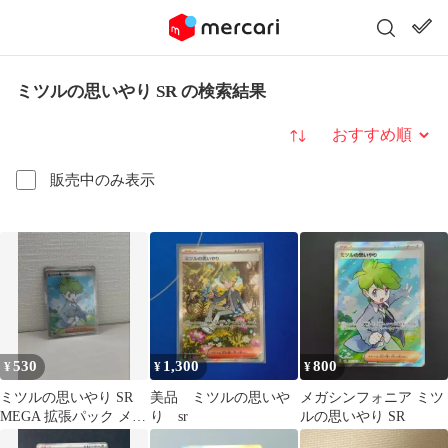
ミツルの思いやり SR の検索結果
並び替え
販売中のみ表示
530
1,300
800
¥
¥
¥
ミツルの思いやり SR
美品 ミツルの思いや
メガシンフォニア ミツ
MEGA 拡張パック メガ
り sr
ルの思いやり SR
シンフォニア キラ 085/