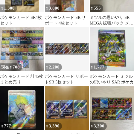
1,300
3,000
555
¥
¥
¥
ポケモンカード SR4枚
ポケモンカード SR サ
ミツルの思いやり SR
セット
ポート 4枚セット
MEGA 拡張パック メガ
シンフォニア キラ 085/
…
700
2,200
1,777
現在 ¥
¥
¥
ポケモンカード 計45枚
ポケモンカード サポー
ポケモンカード ミツル
まとめ売り
トSR 5枚セット
の思いやり SAR ポケカ
777
3,390
3,300
¥
¥
¥