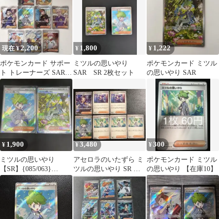
2,200
1,800
1,222
現在 ¥
¥
¥
ポケモンカード サポー
ミツルの思いやり
ポケモンカード ミツル
ト トレーナーズ SAR
SAR SR 2枚セット
の思いやり SAR
SR 9枚セット
1,900
3,480
300
¥
¥
¥
ミツルの思いやり
アセロラのいたずら ミ
ポケモンカード ミツル
【SR】{085/063}
ツルの思いやり SR セ
の思いやり 【在庫10】
【SAR】{091/063} 2枚
ット