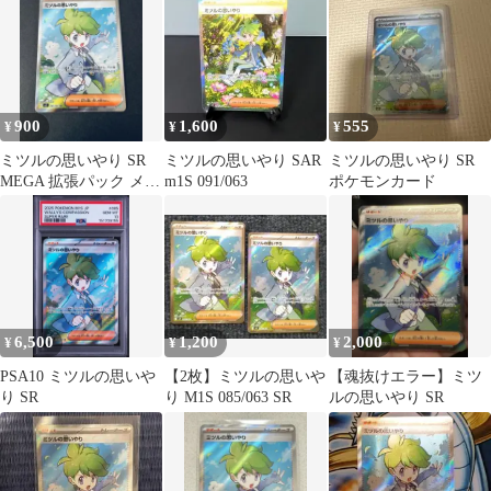
…
900
1,600
555
¥
¥
¥
ミツルの思いやり SR
ミツルの思いやり SAR
ミツルの思いやり SR
MEGA 拡張パック メガ
m1S 091/063
ポケモンカード
シンフォニア 085/063
6,500
1,200
2,000
¥
¥
¥
PSA10 ミツルの思いや
【2枚】ミツルの思いや
【魂抜けエラー】ミツ
り SR
り M1S 085/063 SR
ルの思いやり SR