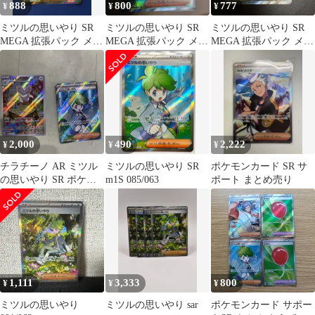
888
800
777
¥
¥
¥
ミツルの思いやり SR
ミツルの思いやり SR
ミツルの思いやり SR
MEGA 拡張パック メガ
MEGA 拡張パック メガ
MEGA 拡張パック メガ
シンフォニア キラ 085/
シンフォニア キラ 085/
シンフォニア キラ 085/
…
…
…
2,000
490
2,222
¥
¥
¥
チラチーノ AR ミツル
ミツルの思いやり SR
ポケモンカード SR サ
の思いやり SR ポケモ
m1S 085/063
ポート まとめ売り
ンカード
1,111
3,333
800
¥
¥
¥
ミツルの思いやり
ミツルの思いやり sar
ポケモンカード サポー