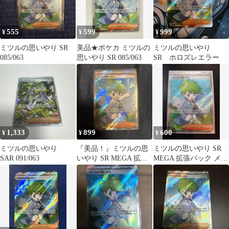
555
599
999
¥
¥
¥
ミツルの思いやり SR
美品★ポケカ ミツルの
ミツルの思いやり
085/063
思いやり SR 085/063
SR ホロズレエラー
1,333
899
600
¥
¥
¥
ミツルの思いやり
『美品！』ミツルの思
ミツルの思いやり SR
SAR 091/063
いやり SR MEGA 拡張
MEGA 拡張パック メガ
パック メガシンフォニ
シンフォニア キラ 085/
ア
…