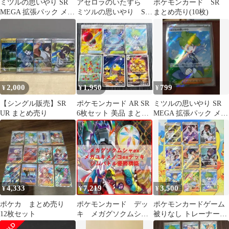
ミツルの思いやり SR
アセロラのいたずら
ポケモンカード SR
MEGA 拡張パック メガ
ミツルの思いやり SR
まとめ売り(10枚)
シンフォニア 085/063
3枚セット
2,000
1,950
799
¥
¥
¥
【シングル販売】SR
ポケモンカード AR SR
ミツルの思いやり SR
UR まとめ売り
6枚セット 美品 まとめ
MEGA 拡張パック メガ
売り
シンフォニア 085/063
4,333
7,219
3,500
¥
¥
¥
ポケカ まとめ売り
ポケモンカード デッ
ポケモンカードゲーム
12枚セット
キ メガグソクムシャ
被りなし トレーナーカ
ex メガユキメノコ
ード SR 9枚 まとめ売り