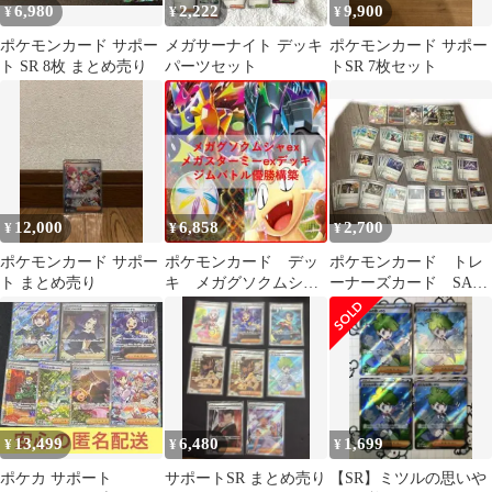
6,980
2,222
9,900
¥
¥
¥
ポケモンカード サポー
メガサーナイト デッキ
ポケモンカード サポー
ト SR 8枚 まとめ売り
パーツセット
トSR 7枚セット
12,000
6,858
2,700
¥
¥
¥
ポケモンカード サポー
ポケモンカード デッ
ポケモンカード トレ
ト まとめ売り
キ メガグソクムシャ
ーナーズカード SAR
ex メガスターミー
SR ノーマルまとめ売り
[05239]
13,499
6,480
1,699
¥
¥
¥
ポケカ サポート
サポートSR まとめ売り
【SR】ミツルの思いや