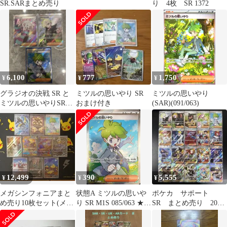
SR.SARまとめ売り
り 4枚 SR 1372
6,100
777
1,750
¥
¥
¥
グラジオの決戦 SR と
ミツルの思いやり SR
ミツルの思いやり
ミツルの思いやりSRと
おまけ付き
(SAR)(091/063)
ホミカの演奏 SR
12,499
390
5,555
¥
¥
¥
メガシンフォニアまと
状態A ミツルの思いや
ポケカ サポート
め売り10枚セット(メガ
り SR M1S 085/063 ★
SR まとめ売り 20
ガルーラexSAR他
ポケカ ポケモンカード
枚 セット
ゲーム