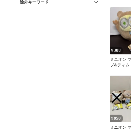
除外キーワード
388
¥
ミニオン 
ブ&ティム
チュームVer
850
¥
ミニオン 