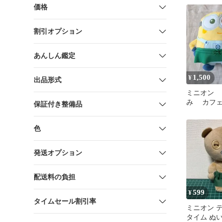
価格
割引オプション
あんしん鑑定
1,500
¥
出品形式
ミニオン 
み カフェ
保証付き整備品
色
発送オプション
配送料の負担
599
¥
タイムセール割引率
ミニオン 
タイム ぬ