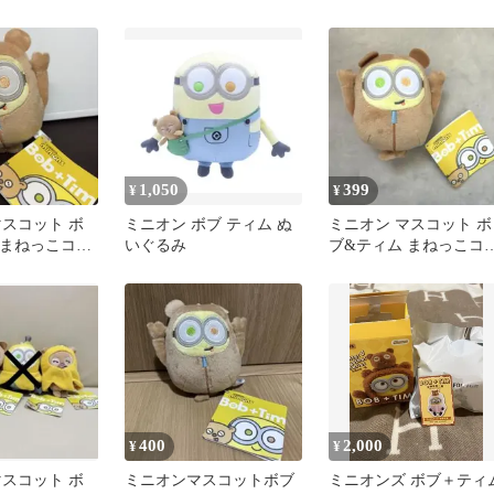
ト
1,050
399
¥
¥
マスコット ボ
ミニオン ボブ ティム ぬ
ミニオン マスコット ボ
 まねっこコス
いぐるみ
ブ&ティム まねっこコ
. ボブ
チュームVer. ボブ
400
2,000
¥
¥
マスコット ボ
ミニオンマスコットボブ
ミニオンズ ボブ＋ティ