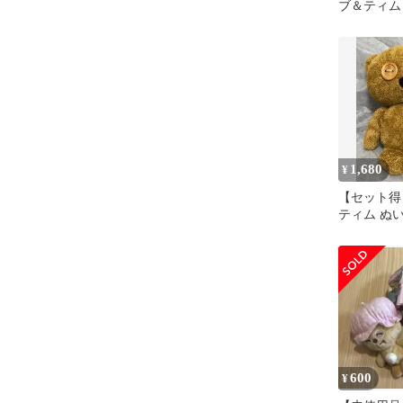
ブ＆ティム
チュームVer
1,680
¥
【セット得
ティム ぬ
コット
600
¥