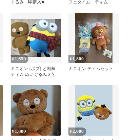
ぐるみ 即購入❌
フェタイム ティム
1,650
1,800
¥
¥
ム
ミニオン (ボブ) と相棒
ミニオン ティムセット
ティム ぬいぐるみ 2点セ
ット
1,880
2,000
¥
¥