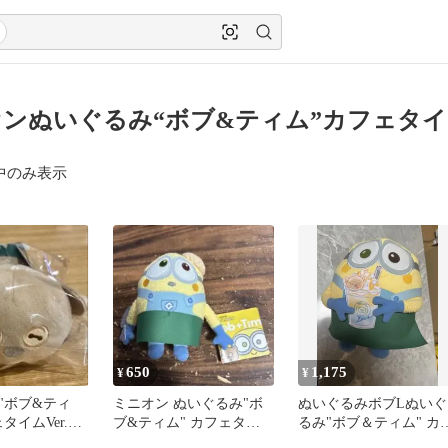
ンぬいぐるみ“ボブ&ティム”カフェタイムV
中のみ表示
650
1,175
¥
¥
"ボブ&ティ
ミニオン ぬいぐるみ"ボ
ぬいぐるみボブLぬいぐ
タイムVer.
ブ&ティム" カフェタイ
るみ"ボブ＆ティム" カ
ムver.
ェタイムVer.「ミニオン