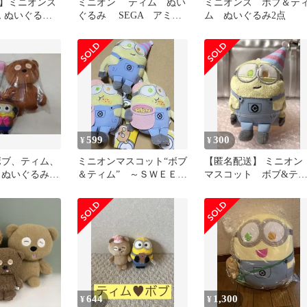
】ミニオンズ
ミニオン ティム ぬい
ミニオンズ ボブ＆テ
ム ぬいぐるみ
ぐるみ SEGA アミュ
ム ぬいぐるみ2点
 3点セット
ーズメント専用景品
599
300
¥
¥
ボブ、ティム、
ミニオンマスコット“ボブ
【匿名配送】 ミニオ
ぬいぐるみ 3
＆ティム” ～ＳＷＥＥＴ
マスコット ボブ&テ
～
ム SWEET
644
1,300
¥
¥