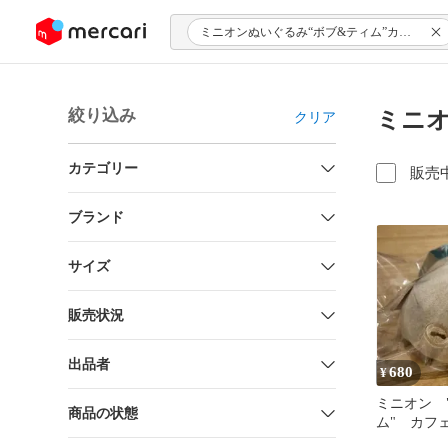
ンツにスキップ
ミニオンぬいぐるみ“ボブ&ティム”カフェタイムVer.
絞り込み
ミニオ
クリア
カテゴリー
販売
ブランド
サイズ
販売状況
出品者
680
¥
ミニオン 
商品の状態
ム" カフェ
ティム