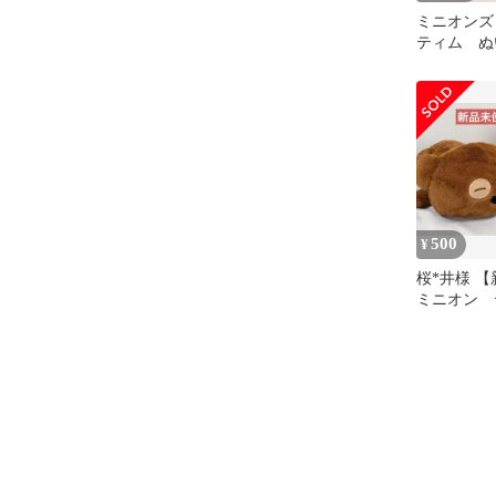
ミニオン
ティム ぬ
体 まとめ
500
¥
桜*井様 
ミニオン 
ぐるみ 2