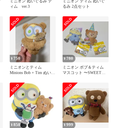
ィ
ミニオン ぬいぐるみ テ
ミニオン ティム ぬいぐ
ィム ver.3
るみ 2点セット
750
780
¥
¥
ン
ミニオンとティム
ミニオン ボブ＆ティム
ィ
Minions Bob + Tim ぬいぐ
マスコット 〜SWEET〜
るみ マスコット
ぬいぐるみ 2点セット
850
999
¥
¥