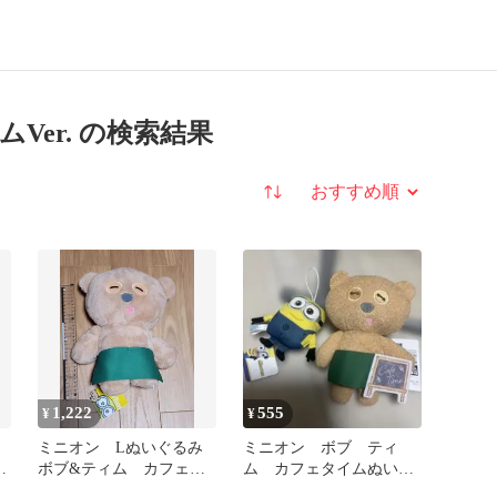
er. の検索結果
並び替え
1,222
555
¥
¥
ミニオン Lぬいぐるみ
ミニオン ボブ ティ
フ
ボブ&ティム カフェタ
ム カフェタイムぬいぐ
イムVer.
るみマスコット２点セッ