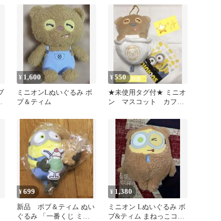
ト未使用プライズ
1,600
550
¥
¥
ブ
ミニオンLぬいぐるみ ボ
★未使用タグ付★ ミニオ
ィ
ブ＆ティム
ン マスコット カフェ
ミ
タイム ティム ぬいぐ
るみ ★
699
1,380
¥
¥
新品 ボブ＆ティム ぬい
ミニオン Lぬいぐるみ ボ
ぐるみ 「一番くじ ミニ
ブ&ティム まねっこコス