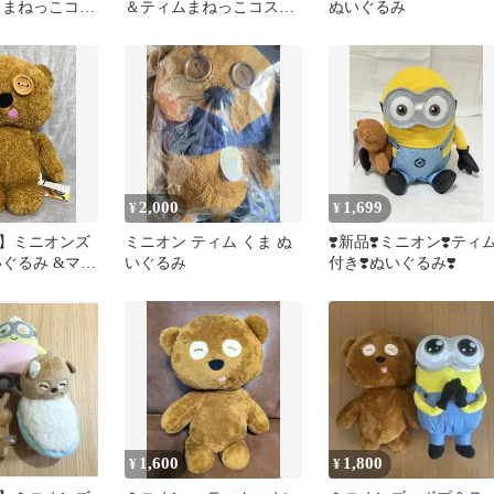
 まねっこコス
＆ティムまねっこコスチ
ぬいぐるみ
. 2個
ュームVer. ぬいぐるみマ
スコット
2,000
1,699
¥
¥
】ミニオンズ
ミニオン ティム くま ぬ
❣️新品❣️ミニオン❣️ティ
いぐるみ &マス
いぐるみ
付き❣️ぬいぐるみ❣️
1,600
1,800
¥
¥