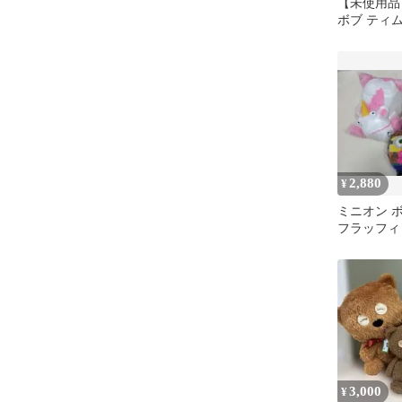
【未使用品
ボブ ティ
マスコット
2,880
¥
ミニオン 
フラッフィ 
点セット
3,000
¥