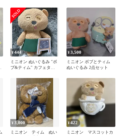
オンズ BOB＆TIM」 A賞
チュームVer
444
3,500
¥
¥
ミニオン ぬいぐるみ "ボ
ミニオン ボブとティム
ス
ブ&ティム" カフェタイ
ぬいぐるみ 2点セット
ムVer. ティム
3,000
422
¥
¥
ム
ミニオン ティム ぬい
ミニオン マスコットカ