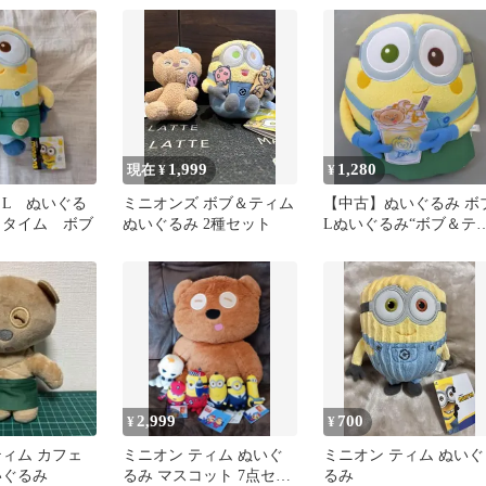
ズ」
1,999
1,280
現在 ¥
¥
L ぬいぐる
ミニオンズ ボブ＆ティム
【中古】ぬいぐるみ ボ
タイム ボブ
ぬいぐるみ 2種セット
Lぬいぐるみ“ボブ＆テ
ム”カフェタイムVer. 「
ニオンズ」
2,999
700
¥
¥
ティム カフェ
ミニオン ティム ぬいぐ
ミニオン ティム ぬいぐ
いぐるみ
るみ マスコット 7点セッ
るみ