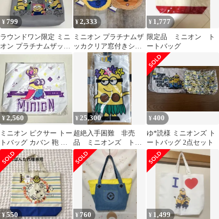
799
2,333
1,777
¥
¥
¥
ラウンドワン限定 ミニ
ミニオン プラチナムザ
限定品 ミニオン ト
オン プラチナムザッカ
ッカクリア窓付きショ
ートバッグ
トートバッグ
ルダーバッグ全２種セ
ット
2,560
25,300
400
¥
¥
¥
ミニオン ピクサー トー
超絶入手困難 非売
ゆ*読様 ミニオンズ ト
トバッグ カバン 鞄 手
品 ミニオンズ トー
ートバッグ 2点セット
提げ キング ボブ プラ
トバッグ
イズ
550
760
1,499
¥
¥
¥