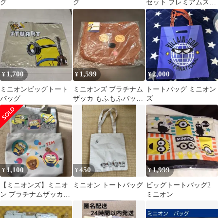
グ
グ
セット プレミアムスウ
ェットトートバッグ
「怪盗グルーのミニオ
ン超変身」
1,700
1,599
2,000
¥
¥
¥
ミニオンビッグトート
ミニオンズ プラチナム
トートバッグ ミニオン
バッグ
ザッカ もふもふバッグ
ズ
ボブ&ティム 未開封
1,100
450
1,999
¥
¥
¥
【ミニオンズ】ミニオ
ミニオン トートバッグ
ビッグトートバッグ2
ン プラチナムザッカト
ミニオン
ートバッグ（全２種）