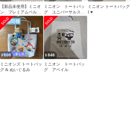
【新品未使用】ミニオ
ミニオン トートバッ
ミニオン トートバッグ
ン プレミアムベルト
グ ユニバーサルスタ
I ♥
付きトートバッグ
ジオジャパン 限定品
USJ
800
840
¥
¥
ミニオンズ トートバッ
ミニオン トートバッ
グ & ぬいぐるみ
グ アベイル