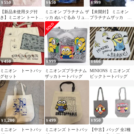
550
650
999
¥
¥
¥
【新品未使用タグ付
ミニオン プラチナム ザ
【未開封】 ミニオン
き】ミニオン トートバ
ッカ ぬいぐるみ リュッ
プラチナムザッカ シ
ッグ♡
ク バッグ ボブ キャラ
ョルダーバッグ ボブ
クター
450
999
666
¥
¥
¥
ミニオン トートバッ
ミニオンズプラチナム
MINIONS ミニオンズ
グセット
ザッカトートバッグ
ビックトートバッグ
1,200
499
950
¥
¥
¥
ミニオン トートバッ
ミニオンズ トートバッ
【中古】バッグ 全2種