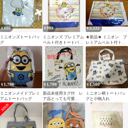
800
999
2,222
¥
¥
¥
ミニオンズトートバッ
ミニオンズ プレミアム
★新品★ ミニオン プ
グ
ベルト付きトートバッ
レミアムベルト付トー
グ
トバッグ ブルー
1,700
1,700
1,500
¥
¥
¥
ミニオンメイドプレミ
新品未使用タグ付 レ
ミニオン柄トートバッ
アムトートバッグ
ア品とっても可愛
グと小物入れ
い!Bigミニオントート
バッグ