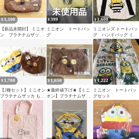
1,100
399
1,600
¥
¥
¥
【新品未開封】 ミニオ
ミニオン トートバッ
ミニオンズ トートバッ
ン プラチナムザッ
グ
グ ハンドバッグ ミニ
カ もふもふバッグ”ボ
オン
ブ&ティム″
1,700
1,650
1,222
¥
¥
¥
【2種セット】ミニオン
★最終値下げ★【ミニ
ミニオン トートバッ
プラチナムザッカ もふ
オン】プラチナムザッ
グセット
もふバッグ ボブ&ティ
カ もこもこバッ
ム
グ “ティム”