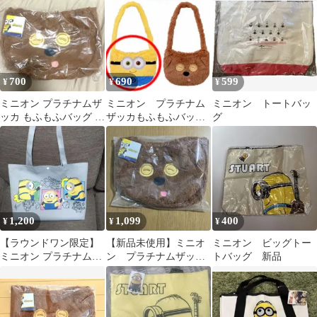
のうち１点
700
690
599
¥
¥
¥
ミニオン プラチナムザ
ミニオン プラチナム
ミニオン トートバッ
ッカ もふもふバッグ テ
ザッカもふもふバッ
グ
ィム
グ ボブ ミニオンズ
バッグ プライズ
1,200
1,099
400
¥
¥
¥
【ラウンドワン限定】
【新品未使用】ミニオ
ミニオン ビッグトー
ミニオン プラチナムザ
ン プラチナムザッ
トバッグ 新品
ッカ トートバッグ ミ
カ もふもふバッグ ボ
ニオンズ
ブ&ティム