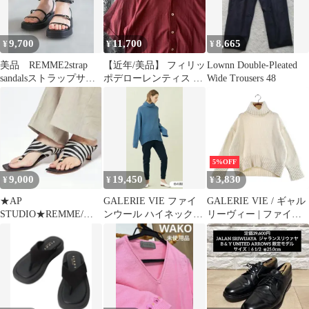
Black
9,700
11,700
8,665
¥
¥
¥
美品 REMME2strap
【近年/美品】 フィリッ
Lownn Double-Pleated
sandalsストラップサン
ポデローレンティス ク
Wide Trousers 48
ダルブラック厚底23㎝
レープコットン 開襟ニ
ット シャツ
5%OFF
9,000
19,450
3,830
¥
¥
¥
★AP
GALERIE VIE ファイ
GALERIE VIE / ギャル
STUDIO★REMME/レ
ンウール ハイネックプ
リーヴィー | ファイン
メ カバートングゼブ
ルオーバー
ウール ハイネックプル
ラサンダル
オーバー ニット セータ
ー | S | アイボリー | レ
ディース