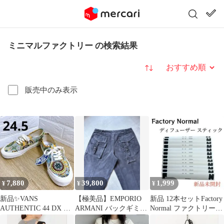
ミニマルファクトリー の検索結果
並び替え
販売中のみ表示
7,880
39,800
1,999
¥
¥
¥
新品✨VANS
【極美品】EMPORIO
新品 12本セットFactory
AUTHENTIC 44 DX オ
ARMANI バックギミッ
Normal ファクトリーノ
ーセンティック タイダ
ク パラシュートパンツ
ーマル スティック