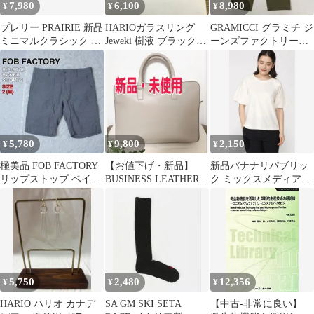
7,980
6,100
8,980
¥
¥
¥
プレリー PRAIRIE 新品
HARIOガラスリング
GRAMICCI グラミチ ジ
ミニマルクラシック コ
Jeweki 樹液 ブラックポ
ーンズファクトリー別
ンパクト財布（小銭入
イント yoseki
注 エブリデイ ナイロン
れあり）ブラック 植物
パンツ
タンニンレザー（イタ
リア製） 日本製
5,780
9,800
2,150
¥
¥
¥
極美品 FOB FACTORY
【お値下げ・新品】
新品バナナリパブリッ
リップストップ ベイカ
BUSINESS LEATHER
ク ミックスメディアプ
ーショーツ グレー 2
FACTORYビジネスバッ
リーツスリーブトッ
グ
プ M 白
5,750
2,480
12,356
¥
¥
¥
HARIO ハリオ カナデ
SA GM SKI SETA
【中古-非常に良い】