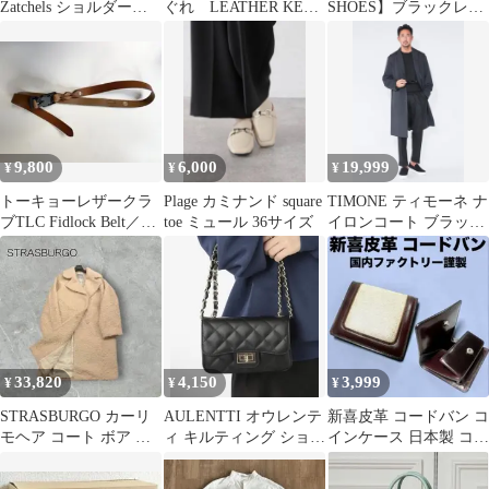
Zatchels ショルダーバ
ぐれ LEATHER KEY
SHOES】ブラックレザ
ッグ ブラウン
CLOCHETTE
ートートバッグ
9,800
6,000
19,999
¥
¥
¥
トーキョーレザークラ
Plage カミナンド square
TIMONE ティモーネ ナ
ブTLC Fidlock Belt／ラ
toe ミュール 36サイズ
イロンコート ブラック
ティゴ伊勢丹begin
46 定価6.4万円
33,820
4,150
3,999
¥
¥
¥
STRASBURGO カーリ
AULENTTI オウレンテ
新喜皮革 コードバン コ
モヘア コート ボア 参
ィ キルティング ショル
インケース 日本製 コン
考価格148,500円 38
ダー バッグ
ビ素材 バーガンディ 新
品 茶