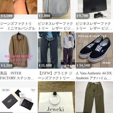
3,500
1,000
9,700
¥
¥
¥
ジーンズファクトリ
ビジネスレザーファク
ビジネスレザーファク
ー ミニマルバングル
トリー レザー ビジネ
トリー レザー ビジネ
スバッグ 2way リュッ
スバッグ 濃紺 A4収
ク ハンド
納可能
1,500
11,800
34,500
¥
¥
¥
美品 INTER
【25FW】グラミチ ジ
⚠️ Vans Authentic 44 DX
FACTORY ステンカラ
ーンズファクトリー 別
Anaheim アナハイム廃
ーコート ベージュ L
注 ウールライク ワイド
盤品
パンツ L