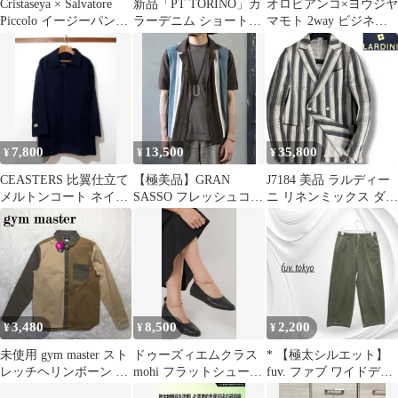
Cristaseya × Salvatore
新品「PT TORINO」カ
オロビアンコ×ヨウジヤ
Piccolo イージーパンツ
ラーデニム ショートパ
マモト 2way ビジネス
M
ンツ ルーマニア製 33
バッグ ネイビー 超希少
極美品
7,800
13,500
35,800
¥
¥
¥
CEASTERS 比翼仕立て
【極美品】GRAN
J7184 美品 ラルディー
メルトンコート ネイビ
SASSO フレッシュコッ
ニ リネンミックス ダブ
ー 46
トンストライプニット
ル サマージャケット 48
シャツ
3,480
8,500
2,200
¥
¥
¥
未使用 gym master スト
ドゥーズィエムクラス
* 【極太シルエット】
レッチヘリンボーン シ
mohi フラットシューズ
fuv. ファブ ワイドデニ
ャツジャケット ベージ
ゴールドリング
ムパンツ カーキ M ⬜︎