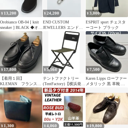
ーカットシャツ
GMG03120 L NAVY 長
13,200
24,200
3,000
¥
¥
¥
袖 ストライプ
Orobianco OB-04 [ knit
END CUSTOM
ESPRIT sport チェスタ
sneaker ] BLACK ◆オロ
JEWELLERS エンドカ
ーコート ブラック
ビアンコ ウイングチッ
スタムジュエリー
プ ニット スニーカー
CORECLIP "LATCH"
軽量 通気性 ビジカジ
KEYHOLDER
通勤 紳士靴 ブラック
ENDOT059 キーホルダ
ー カラビナ
17,800
5,564
7,500
¥
¥
¥
【着用１回】
テントファクトリー
Karen Lipps ローファー
KLEMAN フランス製
(TentFactory)【横浜発】
メタリック 黒 革靴 サ
チロリアンブーツ レ
カスタムXBチェア独自
イズ35 22cm
ザーモカシンシューズ
企画の安定構造最小収
納・最大快適を実現ソ
ロやミニマム派に最
1,300
4,060
19,800
¥
¥
¥