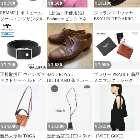
9,700
8,500
19,100
¥
¥
¥
REMME】ボリューム
【新品・未使用品】
ジャランスリウァヤ
ソールトングサンダル
Pashmere ピンク Vネッ
B&Y UNITED ARROWS
ク半袖 イタリア製
限定モデル 25.0cm
7,700
3,680
7,980
¥
¥
¥
正規取扱店 ウインズフ
42ND ROYAL
プレリー PRAIRIE 新品
ァクトリー ベルト メン
HIGHLAND 茶プレーン
ミニマルクラシック コ
ズ WINS FACTORY 調
トゥ UK6 レザーソール
ンパクト財布（小銭入
節楽 本革 革 レザー ブ
れあり）ライトブラウ
ランド 無段階 ビジネス
ン 植物タンニンレザー
フォーマル OR3513-NS
（イタリア製） 日本製
Black
34,000
13,000
19,500
¥
¥
¥
新品未使用 TOGA
黒新品ATELIER 4.5×か
【WITH GOOD