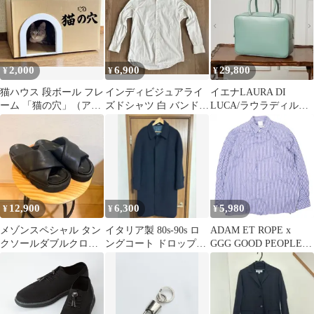
2,000
6,900
29,800
¥
¥
¥
猫ハウス 段ボール フレ
インディビジュアライ
イエナLAURA DI
ーム 「猫の穴」（アー
ズドシャツ 白 バンドカ
LUCA/ラウラディルカ
チタイプ）
ラーシャツ 14ハー
別注square バッグ
フ-30 S
12,900
6,300
5,980
¥
¥
¥
メゾンスペシャル タン
イタリア製 80s-90s ロ
ADAM ET ROPE x
クソールダブルクロス
ングコート ドロップシ
GGG GOOD PEOPLE
サンダル 国産 レザー
ョルダー 黒
GOOD STITCHING
GOOD PRODUCT アダ
ムエロペ 23SS 別注 バ
ランサー オーバーシル
エット レギュラーカラ