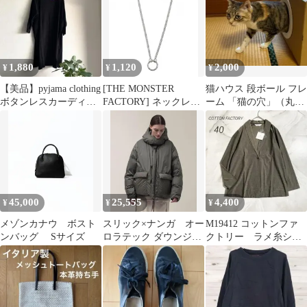
1,880
1,120
2,000
¥
¥
¥
【美品】pyjama clothing
[THE MONSTER
猫ハウス 段ボール フレ
ボタンレスカーディガ
FACTORY] ネックレス
ーム 「猫の穴」（丸タ
ン 黒
フープ リングトップ シ
イプ）
ンプル 短め アクセサリ
ー jimin ループチェー
ン メンズ レディース
45,000
25,555
4,400
¥
¥
¥
メゾンカナウ ボスト
スリック×ナンガ オー
M19412 コットンファ
ンバッグ Sサイズ
ロラテック ダウンジャ
クトリー ラメ糸ショ
ケット
ールカラーカーディガ
ン 長袖 40