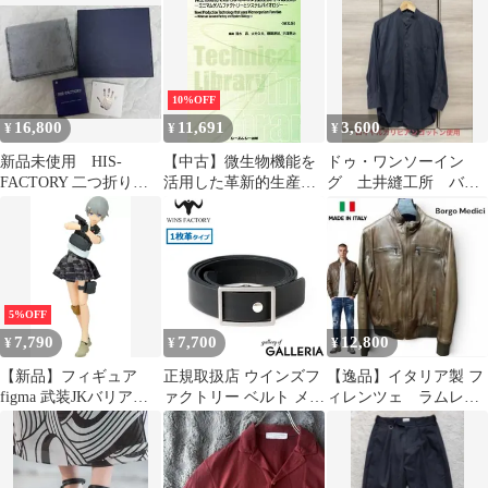
ュ
10%OFF
16,800
11,691
3,600
¥
¥
¥
新品未使用 HIS-
【中古】微生物機能を
ドゥ・ワンソーイン
FACTORY 二つ折り財
活用した革新的生産技
グ 土井縫工所 バン
布 ゴースト(クロ)
術の最前線?ミニマムゲ
ドカラーシャツ ブラッ
ノムファクトリーとシ
ク
ステムバイオロジー
(CMCテクニカルライブ
ラリー?バイオテクノロ
5%OFF
7,790
7,700
12,800
¥
¥
¥
【新品】フィギュア
正規取扱店 ウインズフ
【逸品】イタリア製 フ
figma 武装JKバリアン
ァクトリー ベルト メン
ィレンツェ ラムレザ
トB2 コード：URBEX
ズ WINS FACTORY 調
ー 羊革 シングルラ
「リトルアーモリー」
節楽 本革 革 レザー ブ
イダースジャケット
ランド 無段階 ビジネス
フォーマル OR3513-NS