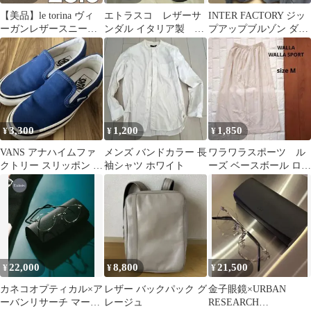
【美品】le torina ヴィ
エトラスコ レザーサ
INTER FACTORY ジッ
ーガンレザースニーカ
ンダル イタリア製 ブ
プアップブルゾン ダー
ー スリッポン 白
ラック 37
クグレー
3,300
1,200
1,850
¥
¥
¥
VANS アナハイムファ
メンズ バンドカラー 長
ワラワラスポーツ ル
クトリー スリッポン ブ
袖シャツ ホワイト
ーズ ベースボール ロン
ルー キャンバス 23.0
グ スカート アイボリ
ー
22,000
8,800
21,500
¥
¥
¥
カネコオプティカル×ア
レザー バックパック グ
金子眼鏡×URBAN
ーバンリサーチ マーテ
レージュ
RESEARCH