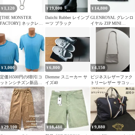
1,120
19,000
14,800
¥
¥
¥
[THE MONSTER
Daiichi Rubber レインブ
GLENROYAL グレンロ
FACTORY] ネックレス
ーツ ブラック
イヤル ZIP MINI
フープ リングトップ シ
PURSE black 黒
ンプル 短め アクセサリ
ー jimin ループチェー
ン メンズ レディース
3,000
6,800
4,150
¥
¥
¥
定価16500円の8割引コ
Diemme スニーカー サ
ビジネスレザーファク
ットンシチズン新品タ
イズ40
トリーレザー サコッシ
グ付アメリカ製US丸首
ュ ショルダーバッグ グ
Tシャツ青L
レー
29,100
18,480
9,880
¥
¥
¥