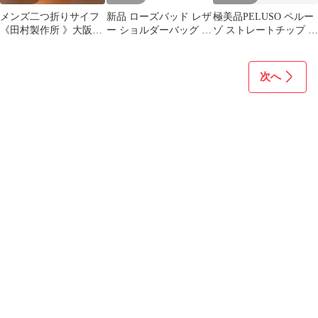
メンズ二つ折りサイフ
新品 ローズバッド レザ
極美品PELUSO ペルー
《田村製作所 》大阪府
ー ショルダーバッグ ス
ゾ ストレートチップ レ
守口市 本革レザー ブ
タッズ Y2K 平成レトロ
ベルソ 39.5 ブラウン茶
ラック
赤
色
次へ