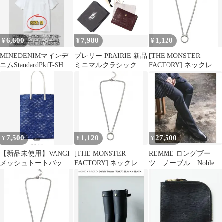
●メンズ●ブルネロクチ
ネリやアルマーニがお
好きな方も
6,600
7,980
1,120
¥
¥
¥
MINEDENIMマインデ
プレリー PRAIRIE 新品
[THE MONSTER
ニムStandardPktT-SH M
ミニマルクラシック コ
FACTORY] ネックレス
ホワイトUSA製
ンパクト財布（小銭入
フープ リングトップ シ
れあり）ブラウン 植物
ンプル 短め アクセサリ
タンニンレザー（イタ
ー jimin ループチェー
リア製） 日本製
ン メンズ レディース
7,500
1,120
27,500
¥
¥
¥
【新品未使用】VANGI
[THE MONSTER
REMME ロングブー
メッシュトートバッ
FACTORY] ネックレス
ツ ノーブル Noble
グ ギャルリーヴィー
フープ リングトップ シ
ンプル 短め アクセサリ
ー jimin ループチェー
ン メンズ レディース