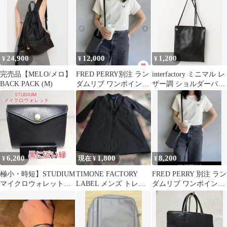
イ
24,900
12,000
1,200
¥
¥
¥
完売品【MELO/メロ】
FRED PERRY別注 ラン
interfactory ミニマル レ
BACK PACK (M)
ダムリブ ワンポイント
ザー調 ショルダーバッ
ロゴ刺繍 リンガーTシ
グ ブラック
ャツ
6,200
1,800
8,200
¥
現在 ¥
¥
極小・時短】STUDIUM
TIMONE FACTORY
FRED PERRY 別注 ラン
マイクロウォレット
LABEL メンズ トレン
ダムリブ ワンポイント
bleed 二つ折り財布 深
チコート ブラック
刺繍Tシャツ
緑