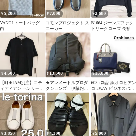
5,200
7,000
2,680
¥
¥
¥
VANGI トートバッグ
コモンプロジェクト ス
B1664 ジーンズファク
白
ニーカー
トリークローズ 長袖ト
レーナー スウェット(F)
綿
4,500
13,500
15,800
¥
¥
¥
【町田JAM別注】コテ
★アンメートルプロダ
603b 新品 訳オロビアン
ィディアン ヘンリーネ
クションズ 伊藤鞄製
コ 2WAY ビジネスバッ
ック 鹿の子ポロシャツ
作所★バックパック
ク ショルダーバッグ
黒 3
UM 0008★黒
3,850
4,300
5,000
¥
¥
¥