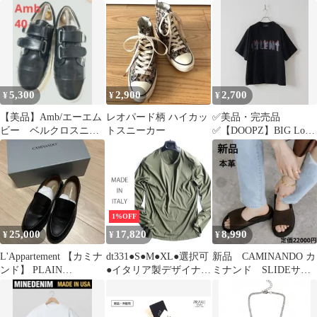
ィ シュプリーム モデル
MARTYSUPREME 眼鏡
A24
5,300
2,900
2,700
¥
¥
¥
【美品】Amb/エーエム
レオパード柄 ハイカッ
✅美品・完売品
ビー ベルクロスニー
トスニーカー
✅【DOOPZ】BIG Logo
カー ブラック サイ
Print Tee ブラック S
ズ40
1%OFF
25,000
17,820
8,990
¥
¥
¥
L'Appartement 【カミナ
dt331●S●M●XL●選択可
新品 CAMINANDO カ
ンド】 PLAIN
●イタリア製デザイナー
ミナンド SLIDEサン
LOAFERS
ズメゾンスタジオ●上質
ダル スエード フラッ
ミニマル長袖●26.SSコ
ト
ットン100%カットソー