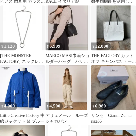
ピアス 両耳用 ガラスア
RACE イタリア製
微生物機能を活用した
クセサリー 揺れるピア
革新的生産技術の最前
ス
線 ミニマムゲノムファ
クトリーとシステムバ
イオロジー
1,120
5,999
12,800
¥
¥
¥
[THE MONSTER
MARCO MASI巾着ショ
THE FACTORY カット
FACTORY] ネックレス
ルダーバッグ バケツ
オフ キャンバス トート
フープ リングトップ シ
バッグ★ミニ巾着ショ
バッグ COMOLI
ンプル 短め アクセサリ
ルダーバッグ
ー jimin ループチェー
ン メンズ レディース
4,000
4,500
6,980
¥
¥
¥
Little Creative Factory 中
アリュメール ルーズ
リンセ Gianni Zenna
綿ジャケット M ブルー
シャカパン
size36