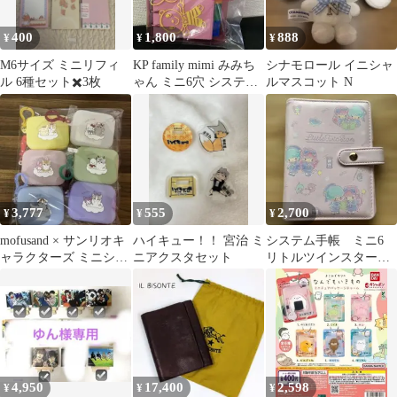
400
1,800
888
¥
¥
¥
M6サイズ ミニリフィ
KP family mimi みみち
シナモロール イニシャ
ル 6種セット✖️3枚
ゃん ミニ6穴 システム
ルマスコット N
手帳 リフィル付き
3,777
555
2,700
¥
¥
¥
mofusand × サンリオキ
ハイキュー！！ 宮治 ミ
システム手帳 ミニ6
ャラクターズ ミニシリ
ニアクスタセット
リトルツインスター
コンポーチ 6種セッ
ズ キキララ ピンク
ト ④
4,950
17,400
2,598
¥
¥
¥