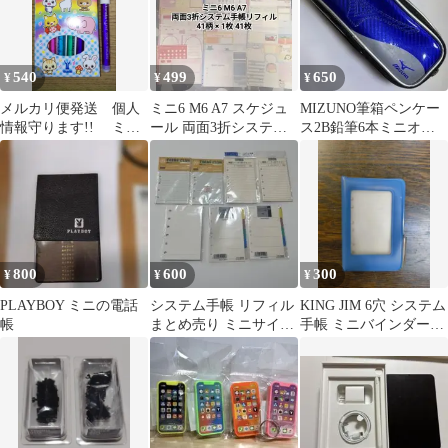
540
499
650
¥
¥
¥
メルカリ便発送 個人
ミニ6 M6 A7 スケジュ
MIZUNO筆箱ペンケー
情報守ります!! ミニ
ール 両面3折システム
ス2B鉛筆6本ミニオン
ロケット鉛筆 1箱６本
手帳リフィル 41柄41枚
の鉛筆3本値引きしまし
＋おまけの1本
た
800
600
300
¥
¥
¥
PLAYBOY ミニの電話
システム手帳 リフィル
KING JIM 6穴 システム
帳
まとめ売り ミニサイ
手帳 ミニバインダー
ズ 6穴 ポケットサイ
A7変形
ズ