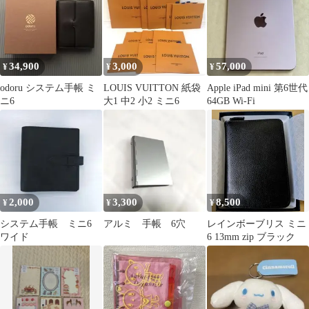
34,900
3,000
57,000
¥
¥
¥
odoru システム手帳 ミ
LOUIS VUITTON 紙袋
Apple iPad mini 第6世代
ニ6
大1 中2 小2 ミニ6
64GB Wi-Fi
2,000
3,300
8,500
¥
¥
¥
システム手帳 ミニ6
アルミ 手帳 6穴
レインボーブリス ミニ
ワイド
6 13mm zip ブラック