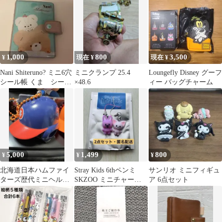
1,000
800
3,500
¥
現在 ¥
現在 ¥
Nani Shiteruno? ミニ6穴
ミニクランプ 25.4
Loungefly Disney グーフ
シール帳 くま シール
×48.6
ィー バッグチャーム
付
5,000
1,499
800
¥
¥
¥
北海道日本ハムファイ
Stray Kids 6thペンミ
サンリオ ミニフィギュ
ターズ歴代ミニヘルメ
SKZOO ミニチャーム
ア 6点セット
ットキーホルダー6種類
トゥエッキ フォク