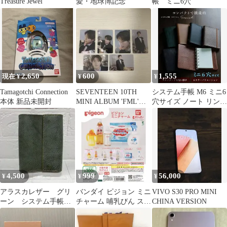
Treasure Jewel
愛・地球博記念
帳 ミニ6穴
2,650
600
1,555
現在 ¥
¥
¥
Tamagotchi Connection
SEVENTEEN 10TH
システム手帳 M6 ミニ6
本体 新品未開封
MINI ALBUM 'FML'
穴サイズ ノート リング
DINO
メモ帳 ブラウン
4,500
999
56,000
¥
¥
¥
アラスカレザー グリ
バンダイ ピジョン ミニ
VIVO S30 PRO MINI
ーン システム手帳
チャーム 哺乳びん スト
CHINA VERSION
ミニ6 バインダー
ローボトル 2種