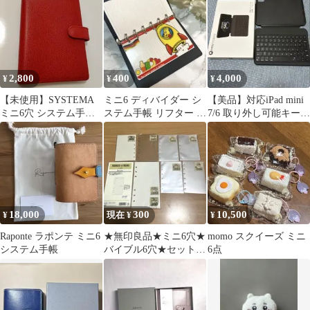
個！
り物用に
2,800
400
4,000
¥
¥
¥
【未使用】SYSTEMA
ミニ6 ディバイダー シ
【美品】対応iPad mini
ミニ6穴 システム手帳
ステム手帳 リフター 横
7/6 取り外し可能キーボ
本革 1999年頃のレア商
型
ード(HOUブランド)
品
18,000
300
10,500
¥
現在 ¥
¥
Raponte ラポンテ ミニ6
★無印良品★ミニ6穴★
momo スクイーズ ミニ
システム手帳
バイブル6穴★セット★
6点
訳アリ★