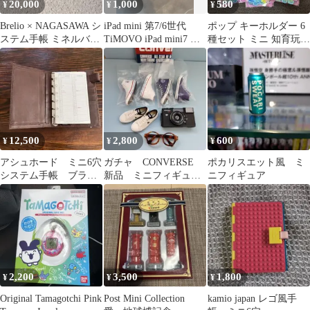
20,000
1,000
580
¥
¥
¥
Brelio × NAGASAWA シ
iPad mini 第7/6世代
ポップ キーホルダー 6
ステム手帳 ミネルバボ
TiMOVO iPad mini7 ケ
種セット ミニ 知育玩具
ックス ミニ6
ース
ストレス解消 新品未開
封
12,500
2,800
600
¥
¥
¥
アシュホード ミニ6穴
ガチャ CONVERSE
ポカリスエット風 ミ
システム手帳 ブラウ
新品 ミニフィギュア
ニフィギュア
ン ビタリータ
まとめ売り
2,200
3,500
1,800
¥
¥
¥
Original Tamagotchi Pink
Post Mini Collection
kamio japan レゴ風手