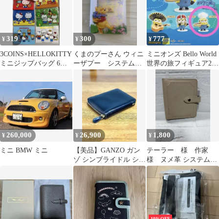
319
300
777
¥
¥
¥
3COINS×HELLOKITTY
くまのプーさん ウィニ
ミニオンズ Bello World
ミニジップバッグ 6枚
ーザプー システム手
世界の旅フィギュア2
ストックバッグ 1枚
帳 ミニサイズ
イタリア
260,000
26,900
1,800
¥
¥
¥
ミニ BMW ミニ
【美品】GANZO ガン
テーラー 様 作家
ゾ シンブライドル シス
様 ヌメ革 システム手
テム手帳 Ｍ6 ミニ6 ブ
帳 ミニ6 バインダー
ラック
10%OFF