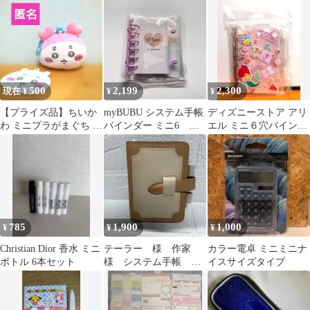
500
2,199
2,300
現在 ¥
¥
¥
【プライズ品】ちいか
myBUBU システム手帳
ディズニーストア アリ
わ ミニプラがまぐち カ
バインダー ミニ6
エル ミニ６穴バインダ
ニちゃん(古本屋)
Mine バインダー パー
ー リトルマーメイド＜
プル
未使用＞
785
1,900
1,000
¥
¥
¥
Christian Dior 香水 ミニ
テーラー 様 作家
カラー電卓 ミニミニナ
ボトル 6本セット
様 システム手帳 ミ
イスサイズタイプ
ニ6 バインダー