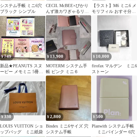
システム手帳 ミニ6穴
CECIL McBEE×ぴかり
【ラスト】M6 ミニ6 メ
ブラック シンプル
んず激カワぎゃるリボ
モリフィル おすそ分け
ン全6種
韓国 mimibear ほか
749
13,900
10,000
¥
¥
¥
新品★PEANUTS スヌ
MOTERM システム手
firofax マルデン ミニ6
ーピー メモミニ 5冊セ
帳 ピンク ミニ６
ストーン
ット
330
2,800
500
¥
¥
¥
LOUIS VUITTON ショ
Bindex ミニ6サイズ 穴
Planwith システム手帳
ップバッグ ミニ紙袋
システム手帳
ミニバインダー 6穴