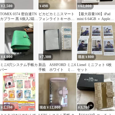
2,500
498
62,000
¥
¥
¥
TOMIX 0374 密自連TN
ピカピカミニスマート
【最大容量100】iPad
カプラー 黒 6個入2箱セ
フォンライトキーホル
mini 6 64GB ＋ Apple
ット
ダー 4個セット 新品未
Pencil
開封
4,000
7,300
800
¥
¥
現在 ¥
ミニ6穴システム手帳カ
新品 ASHFORD ミニ6
Lienel ミニフォト 6枚
バー
手帳 ホワイト ミニ6
セット
メモリーフ2個セット付
き
2,598
12,000
3,700
¥
現在 ¥
¥