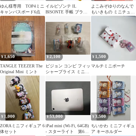
ゆん様専用 TOP4ミニ
イルビゾンテ IL
よこみぞゆりのなんで
キャンバスボード6点
BISONTE 手帳 ブラウ
もいきもの ミニチュア
ン ミニ６ ロゴ型押し
パッケージチャーム 全
旧ロゴ
6種セット
1,650
2,100
1,500
¥
¥
¥
TANGLE TEEZER The
ピジョン コンビ フィッ
マルチミニポーチ
Original Mini ミント
シャープライス ミニチ
ャーム ガチャ 6点セッ
ト
1,000
53,000
3,500
¥
¥
¥
ZORAミニフィギュア 6
iPad mini (Wi-Fi, 64GB)
ちいかわ ミニフィギュ
体セット
- スターライト 第6世
ア キーホルダー