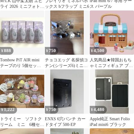
M!LK 山中柔太朗 エビ
ブレイリオ ミネルバボ
iPad mini 6/7 専用 ケー
ライ 2026 ミニフォト
ックス bフラップ ミニ6
ス パープル
⑥
888
750
4,500
¥
¥
¥
Tombow PiT AIR mini
チョコエッグ 名探偵コ
人気商品★韓国おもち
テープのり 5個セッ
ナン(シリーズ6)ミニフ
ゃミニフィギュア ブレ
ト パープル
ィギュア 5個セット
ッドバーバーショップ
1,222
750
4,480
¥
¥
¥
トライミー ソフトク
ENXS 6穴パンチ カー
Apple純正 Smart Folio
リーム ミニ 6種セッ
ドタイプ 500-EP
iPad mini6 ブラック
ト