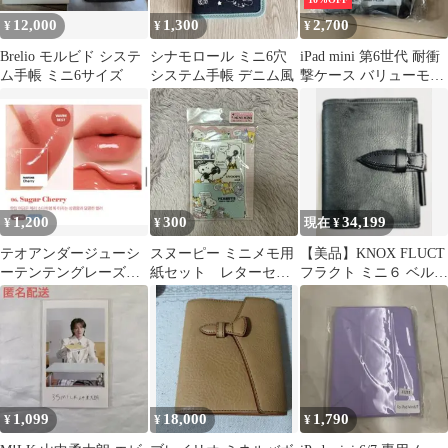
12,000
1,300
2,700
¥
¥
¥
Brelio モルビド システ
シナモロール ミニ6穴
iPad mini 第6世代 耐衝
ム手帳 ミニ6サイズ
システム手帳 デニム風
撃ケース バリューモデ
ル ブラック
1,200
300
34,199
¥
¥
現在 ¥
テオアンダージューシ
スヌーピー ミニメモ用
【美品】KNOX FLUCT
ーテンテングレーズテ
紙セット レターセッ
フラクト ミニ６ ベルト
ィント6番
ト ミニレター
ブラック 20
1,099
18,000
1,790
¥
¥
¥