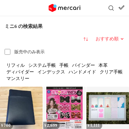
ミニ6 の検索結果
並び替え
販売中のみ表示
リフィル
システム手帳
手帳
バインダー
本革
ディバイダー
インデックス
ハンドメイド
クリア手帳
マンスリー
700
2,699
1,111
¥
¥
¥