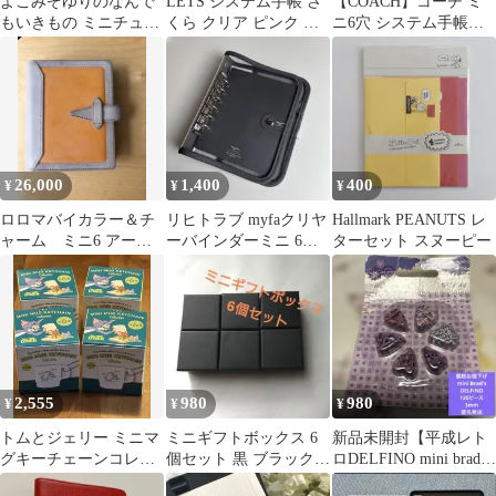
よこみぞゆりのなんで
LETS システム手帳 さ
【COACH】コーチ ミ
もいきもの ミニチュア
くら クリア ピンク ミ
ニ6穴 システム手帳カ
パッケージチャーム全6
ニ6
バー シグネチャーゴー
種
ルドプレート
26,000
1,400
400
¥
¥
¥
ロロマバイカラー＆チ
リヒトラブ myfaクリヤ
Hallmark PEANUTS レ
ャーム ミニ6 アージ
ーバインダーミニ 6穴
ターセット スヌーピー
ェント＆イエロー
チャコールブラック
2,555
980
980
¥
¥
¥
トムとジェリー ミニマ
ミニギフトボックス 6
新品未開封【平成レト
グキーチェーンコレク
個セット 黒 ブラック
ロDELFINO mini brads
ション 全6種のうち4
アクセサリー リング 贈
3mm 120個】