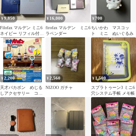
9,850
16,000
700
¥
¥
¥
Filofax マルデン ミニ6
firofax マルデン ミニ6
ちいかわ マスコッ
ネイビー リフィル付き
ラベンダー
ト ミニ ぬいぐるみ
【訳あり】
2,200
2,560
1,500
¥
¥
¥
天才バカボン めじる
NIZOO ガチャ
スプラトゥーン3 ミニ6
しアクセサリー コン
穴システム手帳 メモ帳
プリート