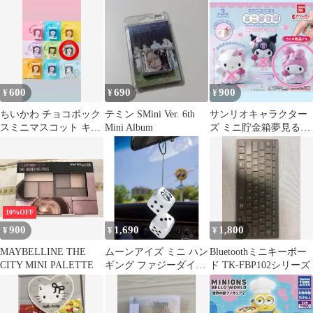
代
600
690
900
¥
¥
¥
ちいかわ チョコボック
テミン SMini Ver. 6th
サンリオキャラクター
スミニマスコット キー
Mini Album
ズ ミニ貯金箱夢見るエ
ホルダー
ンジェルver. マイメロ
ディ1個
10%OFF
900
1,690
1,800
¥
¥
¥
MAYBELLINE THE
ムーンアイズ ミニ ハン
Bluetoothミニキーボー
CITY MINI PALETTE
ギング ファジーダイス
ド TK-FBP102シリーズ
MOONEYES ホワイト
車内ミラー アクセサリ
ー ツインダイス